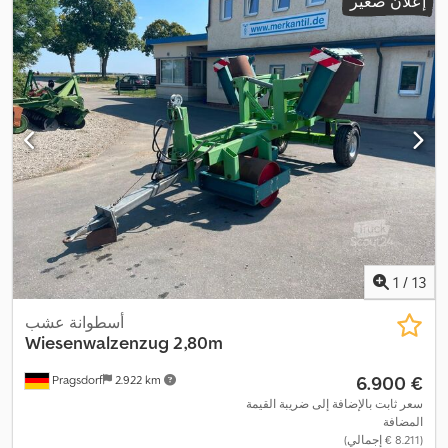
إعلان صغير
1
/
13
أسطوانة عشب
Wiesenwalzenzug 2,80m
‏6.900 €
Pragsdorf
2.922 km
سعر ثابت بالإضافة إلى ضريبة القيمة
المضافة
(‏8.211 € إجمالي)