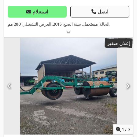
اتصل
استعلام
,
الحالة:
مستعمل
, سنة الصنع:
2015
, العرض التشغيلي:
280 مم
إعلان صغير
1
/
3