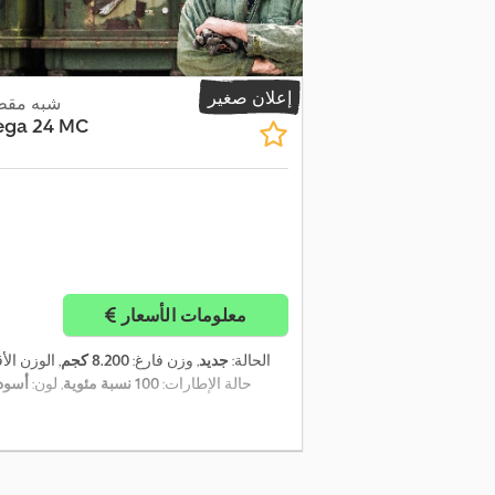
إعلان صغير
شبه مقطو
ega 24 MC
معلومات الأسعار
الحالة:
جديد
, وزن فارغ:
8.200 كجم
, الوزن ال
, حالة الإطارات:
100 نسبة مئوية
, لون:
أسود