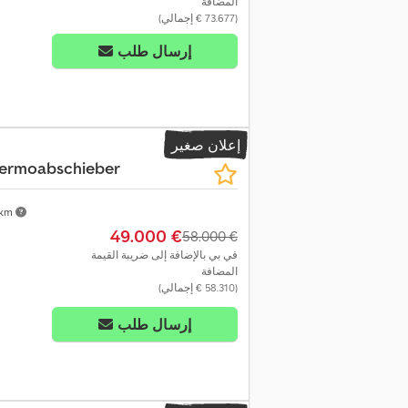
المضافة
(‏73.677 € إجمالي)
إرسال طلب
إعلان صغير
hermoabschieber
 km
‏49.000 €
‏58.000 €
في بي بالإضافة إلى ضريبة القيمة
المضافة
(‏58.310 € إجمالي)
إرسال طلب