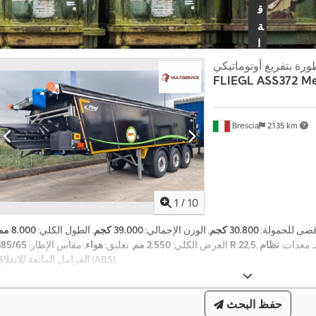
ق
ة
ا
ل
رة بتفريغ أوتوماتيكي
ت
FLIEGL
ASS372 M
ا
ج
Brescia
2.135 km
ر
ا
ع
ر
ف
1
/
10
ا
ل
أقصى للحمولة:
30.800 كجم
, الوزن الإجمالي:
39.000 كجم
, الطول الكلي:
8.000 مم
آ
, معدات:
نظام
385/65 R 22,5
العرض الكلي:
2.550 مم
, تعليق:
هواء
, مقاس الإطار:
ن
,
الفرامل المانعة للانغلاق (ABS)
+
4
أ
9
حفظ البحث
ك
2