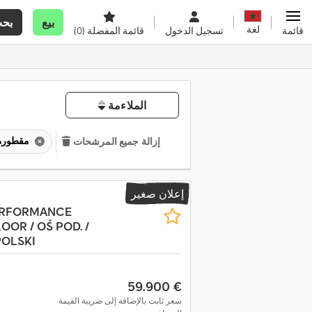
بيع
بح
لغة
قائمة
تسجيل الدخول
قائمة المفضلة
(0)
الملاءمة
مقطورة نصفية دافعة
إزالة جميع المرشحات
إعلان صغير
PERFORMANCE
OOR / OŚ POD. /
POLSKI
‏59.900 €
سعر ثابت بالإضافة إلى ضريبة القيمة