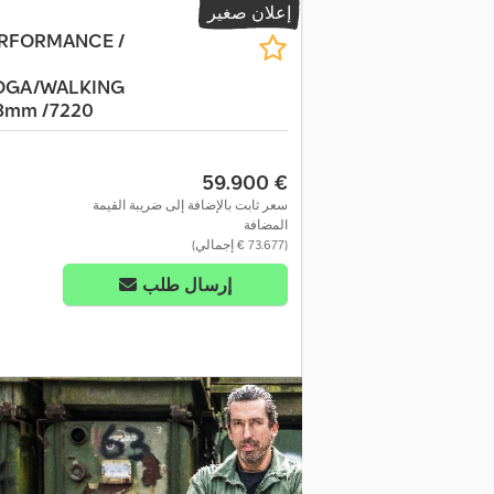
إعلان صغير
ERFORMANCE /
OGA/WALKING
8mm /7220
‏59.900 €
سعر ثابت بالإضافة إلى ضريبة القيمة
المضافة
(‏73.677 € إجمالي)
إرسال طلب