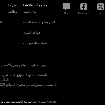
ف
معلومات قانونية
شركة
ا
بيان النشر
وظائف
ل
Blog
Facebook
X
آ
ن
الشروط والأحكام العامة
ال
+
قواعد السوق
4
9
سياسة الخصوصية
2
0
1
8
5
جميع المعلومات والعروض والأسعار الموجودة على هذه الصفحة غير ملزمة وغير نهائية!
8
9
الخاصة بنا.
باستخدامك لهذا الموقع، فإنك تقر بـ
ا
5
العلامات التجارية المشار إليها تعود إلى مالكيها الشرعيين.
5
0
TruckScout24 GmbH لا يتحمل المسؤولية عن محتوى المواقع الإلكترونية الخارجية المرتبطة.
7
الخاصة بـ Google.
هذا الموقع محمي بواسطة reCAPTCHA وتسري عليه
سياسة الخصوصية
و
شروط ا