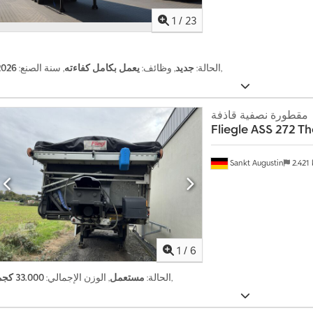
1
/
23
,
الحالة:
جديد
, وظائف:
يعمل بكامل كفاءته
, سنة الصنع:
2026
مقطورة نصفية قاذفة
Fliegle
ASS 272 T
أ
Sankt Augustin
2.421
ك
ث
ر
م
ن
1
1
/
6
4
0
,
الحالة:
مستعمل
, الوزن الإجمالي:
33.000 كجم
.
0