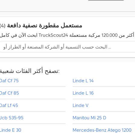
ث
0
ر
1
م
8
ن
5
مستعمل مقطورة نصفية دافعة
(4)
1
8
9
4
5
0
5
.
0
0
7
0
0
تصفح أكثر الفئات شعبية:
ط
ل
Daf Cf 75
Linde L 14
ب
ش
Daf Cf 85
Linde L 16
ر
ا
Daf Lf 45
Linde V
ء
ش
Jcb 535-95
Manitou Mi 25 D
ه
ر
Linde E 30
Mercedes-Benz Atego 1200