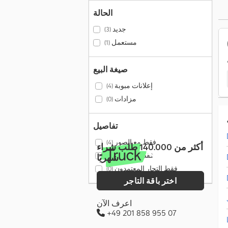
الحالة
جديد
(3)
مستعمل
(1)
صيغة البيع
إعلانات مبوبة
(4)
مزادات
(0)
تفاصيل
فقط مع الصور
(4)
أكثر من 140.000 طلب شراء
فقط مع فيديو
(0)
شهريًا
فقط التجار المعتمدون
(0)
اختر باقة التاجر
اعرف الآن
+49 201 858 955 07