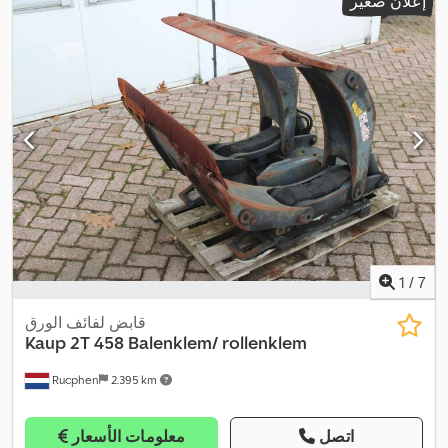
إعلان صغير
1
/
7
قابض لفائف الورق
Kaup
2T 458 Balenklem/ rollenklem
Rucphen
2.395 km
اتصل
معلومات الأسعار