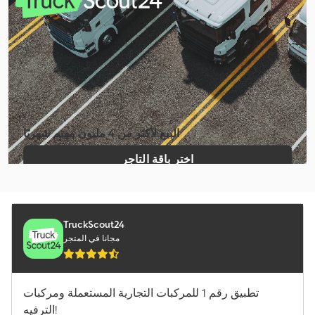
Mercedes-Benz Atego 1200
Mercedes-Benz Sprinter
Mercedes-Benz Sprinter 316
Mercedes-Benz Sprinter 500
البيع لأكثر من 4 مليون مهتم شهريًا
Schäffer 2028 Slt
اختر باقة التاجر
Volvo Fh 13
إنشاء إعلان فردي
Volvo Fh 16
Volvo Fm 300
TruckScout24
مجانا في المتجر
Volvo Fmx 500
المعدات الخاصة بتشغيل المطارات
تطبيق رقم 1 للمركبات التجارية المستعملة ومركبات
شاحنة قلابة بكابل
الترفيه!