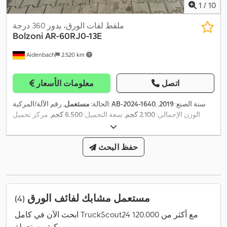
1
/
10
ملقط لفات الورق، يدور 360 درجة
Bolzoni
AR-60RJ0-13E
Aidenbach
2.520 km
اتصل
معلومات الأسعار
, سنة الصنع:
2019
,
AB-2024-1640
, رقم الآلة/المركبة:
الحالة:
مستعمل
الوزن الإجمالي:
2.100 كجم
, سعة التحميل:
6.500 كجم
, مركز تحميل
,
الحمولة:
650 مم
, الحد الأقصى لعرض المنتج:
1.420 مم
حفظ البحث
مستعمل مشابك لفائف الورق
(4)
ابحث الآن في كامل TruckScout24 مع أكثر من 120.000
مركبة مستعملة.