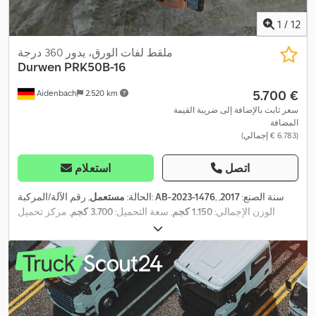
1
/
12
ملقط لفات الورق، يدور 360 درجة
Durwen
PRK50B-16
‏5.700 €
Aidenbach
2.520 km
سعر ثابت بالإضافة إلى ضريبة القيمة
المضافة
(‏6.783 € إجمالي)
اتصل
استعلام
, سنة الصنع:
2017
,
AB-2023-1476
, رقم الآلة/المركبة:
الحالة:
مستعمل
الوزن الإجمالي:
1.150 كجم
, سعة التحميل:
3.700 كجم
, مركز تحميل
,
الحمولة:
800 مم