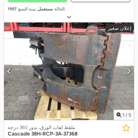
,
الحالة:
مستعمل
, سنة الصنع:
1997
إعلان صغير
1
/
5
ملقط لفات الورق، يدور 360 درجة
Cascade
38H-RCP-3A-37368