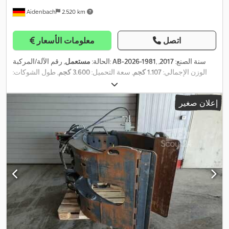
Aidenbach
2.520 km
اتصل
معلومات الأسعار
, سنة الصنع:
2017
,
AB-2026-1981
, رقم الآلة/المركبة:
الحالة:
مستعمل
الوزن الإجمالي:
1.107 كجم
, سعة التحميل:
3.600 كجم
, طول الشوكات:
1.200 مم
, عرض الشوكة:
1.020 مم
, مركز تحميل الحمولة:
800 مم
, الحد
,
الأقصى لعرض المنتج:
1.200 مم
إعلان صغير