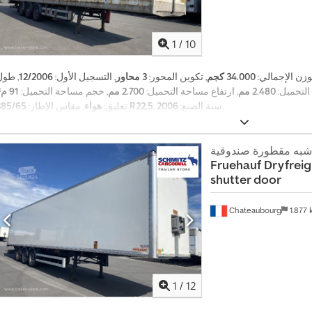
1
/
10
لوزن الإجمالي:
34.000 كجم
, تكوين المحور:
3 محاور
, التسجيل الأول:
12/2006
, طول
لتحميل:
2.480 مم
, ارتفاع مساحة التحميل:
2.700 مم
, حجم مساحة التحميل:
91 م³
,
, سنة الصنع:
2006
385/65 R22,5
تعليق:
هواء
, مقاس الإطار:
شبه مقطورة صندوقية
Fruehauf
Dryfreig
shutter door
Chateaubourg
1.877
1
/
12