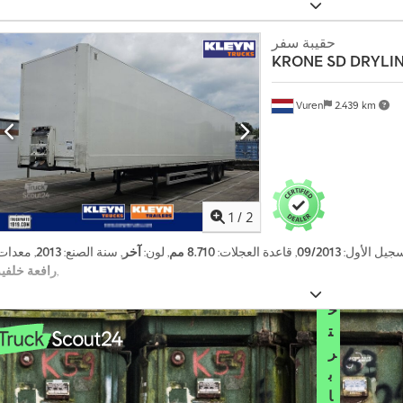
,
المانعة للانغلاق (ABS)
0
0
حقيبة سفر
ط
KRONE
SD DRYLIN
ل
ب
ش
Vuren
2.439 km
ر
ا
ء
ش
ه
ر
1
/
2
يً
ا
تسجيل الأول:
09/2013
, قاعدة العجلات:
8.710 مم
, لون:
آخر
, سنة الصنع:
2013
, معدات
,
رافعة خلفية
ا
خ
ت
ر
ب
ا