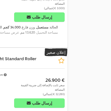
المضافة
(‏3.000 € إجمالي)
إرسال طلب
الحالة:
مستعمل
, وزن فارغ:
34.000 كجم
, ا
مساحة التحميل:
13.620 مم
, عرض مساحة ا
إعلان صغير
ht Standard Roller
 km
‏26.900 €
سعر ثابت بالإضافة إلى ضريبة القيمة
المضافة
(‏32.280 € إجمالي)
إرسال طلب