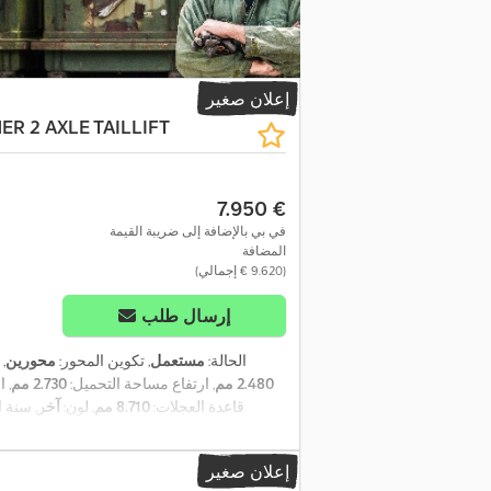
إعلان صغير
ER 2 AXLE TAILLIFT
‏7.950 €
في بي بالإضافة إلى ضريبة القيمة
المضافة
(‏9.620 € إجمالي)
إرسال طلب
الحالة:
مستعمل
, تكوين المحور:
محورين
,
2.480 مم
, ارتفاع مساحة التحميل:
2.730 مم
, 
, قاعدة العجلات:
8.710 مم
, لون:
آخر
, سنة 
إعلان صغير