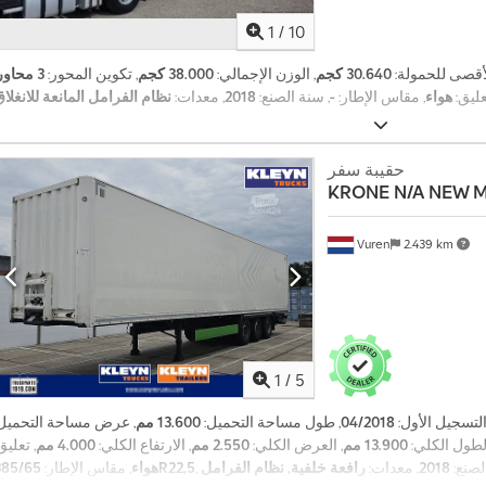
1
/
10
لأقصى للحمولة:
30.640 كجم
, الوزن الإجمالي:
38.000 كجم
, تكوين المحور:
3 محاور
عليق:
هواء
, مقاس الإطار:
-
, سنة الصنع:
2018
, معدات:
حقيبة سفر
KRONE
N/A NEW M
أ
Vuren
2.439 km
ك
ث
ر
م
ن
1
/
5
1
4
التسجيل الأول:
04/2018
, طول مساحة التحميل:
13.600 مم
, عرض مساحة التحميل:
0
الطول الكلي:
13.900 مم
, العرض الكلي:
2.550 مم
, الارتفاع الكلي:
4.000 مم
, تعليق
.
لصنع:
2018
, معدات:
رافعة خلفية, نظام الفرامل
385/65R22,5
هواء
, مقاس الإطار:
0