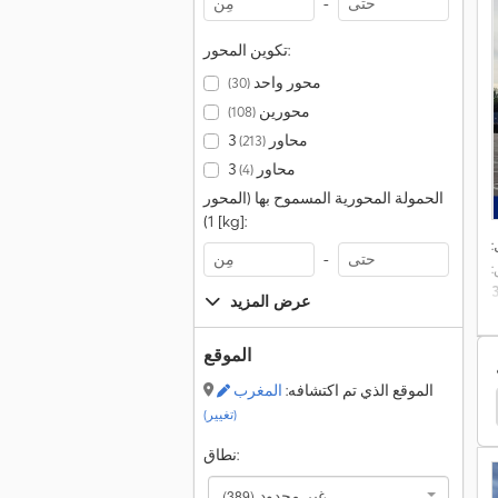
-
تكوين المحور:
محور واحد
(30)
محورين
(108)
3 محاور
(213)
3 محاور
(4)
الحمولة المحورية المسموح بها (المحور
1) [kg]:
-
:
عرض المزيد
الموقع
الموقع الذي تم اكتشافه:
المغرب
Kögel S24
Renders Roc
(تغيير)
نطاق:
غير محدود
(389)