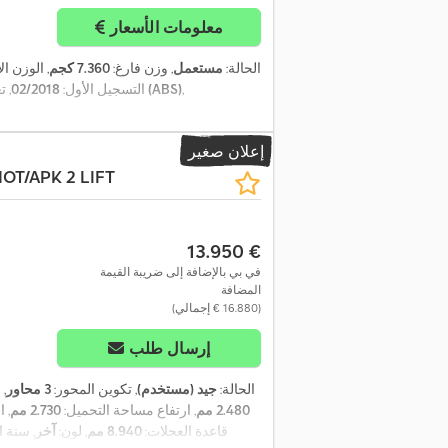
معلومات الأسعار
الحالة:
مستعمل
, وزن فارغ:
7.360 كجم
, الوزن ا
,
نظام الفرامل المانعة للانغلاق (ABS)
التسجيل الأول:
02/2018
, ت
إعلان صغير
OT/APK 2 LIFT
‏13.950 €
في بي بالإضافة إلى ضريبة القيمة
المضافة
(‏16.880 € إجمالي)
إرسال طلب
الحالة:
جيد (مستخدم)
, تكوين المحور:
3 محاور
, 
2.480 مم
, ارتفاع مساحة التحميل:
2.730 مم
, 
, قاعدة العجلات:
8.940 مم
, لون:
آخر
, سنة ا