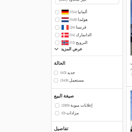
ألمانيا
(154)
هولندا
(148)
فرنسا
(24)
الدانمارك
(14)
النرويج
(13)
عرض المزيد
,
الحالة
جديد
(40)
مستعمل
(349)
صيغة البيع
إعلانات مبوبة
(389)
مزادات
(0)
تفاصيل