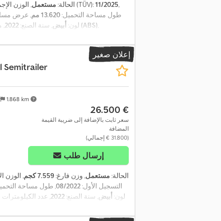
,
11/2025
, الفحص القادم (TÜV):
الحالة:
مستعمل
, الوزن الإج
طول مساحة التحميل:
13.620 مم
, عرض مساح
,
نظام الفرامل المانعة للانغلاق (ABS)
, لون:
أبيض
, سنة الصنع:
2022
, 
إعلان صغير
l
Semitrailer
r
1.868 km
‏26.500 €
سعر ثابت بالإضافة إلى ضريبة القيمة
المضافة
(‏31.800 € إجمالي)
إرسال طلب
الحالة:
مستعمل
, وزن فارغ:
7.559 كجم
, الوزن ا
التسجيل الأول:
08/2022
, طول مساحة التحمي
, لون:
أبيض
, سنة الصنع:
2022
, عدد الكيلومترات 