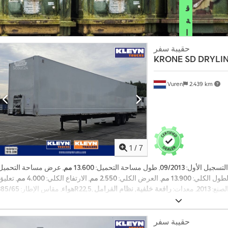
ق
ة
ا
ل
حقيبة سفر
ت
KRONE
SD DRYLIN
ا
ج
Vuren
2.439 km
ر
ا
ع
ر
ف
1
/
7
ا
ل
 التسجيل الأول:
09/2013
, طول مساحة التحميل:
13.600 مم
, عرض مساحة التحميل:
آ
الطول الكلي:
13.900 مم
, العرض الكلي:
2.550 مم
, الارتفاع الكلي:
4.000 مم
, تعليق
ن
الصنع:
2013
, معدات:
رافعة خلفية, نظام الفرامل
385/65R22,5
هواء
, مقاس الإطار:
+
,
المانعة للانغلاق (ABS)
4
9
حقيبة سفر
2