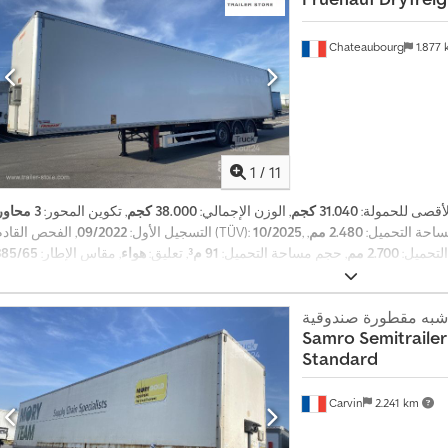
Chateaubourg
1.877
1
/
11
الأقصى للحمولة:
31.040 كجم
, الوزن الإجمالي:
38.000 كجم
, تكوين المحور:
3 محاور
احة التحميل:
2.480 مم
,
10/2025
, الفحص القادم (TÜV):
التسجيل الأول:
09/2022
لتحميل:
2.700 مم
, حجم مساحة التحميل:
91 م³
, تعليق:
هواء
, مقاس الإطار:
شبه مقطورة صندوقية
Samro
Semitrailer
Standard
Carvin
2.241 km