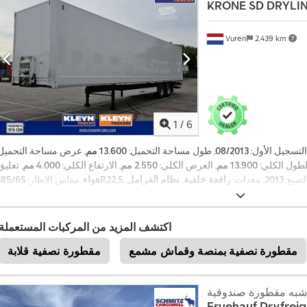
KRONE
SD DRYLIN
0
1
8
Vuren
2.439 km
5
8
9
5
5
0
1
/
6
7
 التسجيل الأول:
08/2013
, طول مساحة التحميل:
13.600 مم
, عرض مساحة التحميل:
الطول الكلي:
13.900 مم
, العرض الكلي:
2.550 مم
, الارتفاع الكلي:
4.000 مم
, تعليق
الصنع:
2013
, معدات:
رافعة خلفية, نظام الفرامل
385/65R22,5
هواء
, مقاس الإطار:
,
المانعة للانغلاق (ABS)
اكتشف المزيد من المركبات المستعملة
مقطورة نصفية بمنصة وقماش مشمع
مقطورة نصفية قلابة
شبه مقطورة صندوقية
Fruehauf
Dryfrei