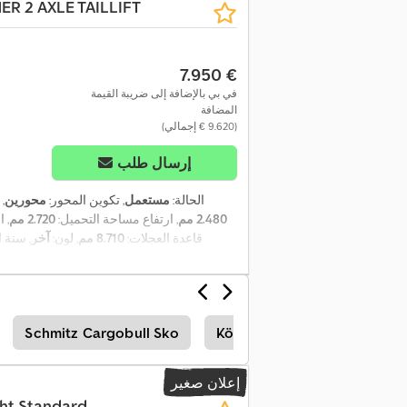
ER 2 AXLE TAILLIFT
‏7.950 €
في بي بالإضافة إلى ضريبة القيمة
المضافة
(‏9.620 € إجمالي)
إرسال طلب
الحالة:
مستعمل
, تكوين المحور:
محورين
,
2.480 مم
, ارتفاع مساحة التحميل:
2.720 مم
, 
, قاعدة العجلات:
8.710 مم
, لون:
آخر
, سنة 
Schmitz Cargobull Sko
Kögel Box
إعلان صغير
ght Standard