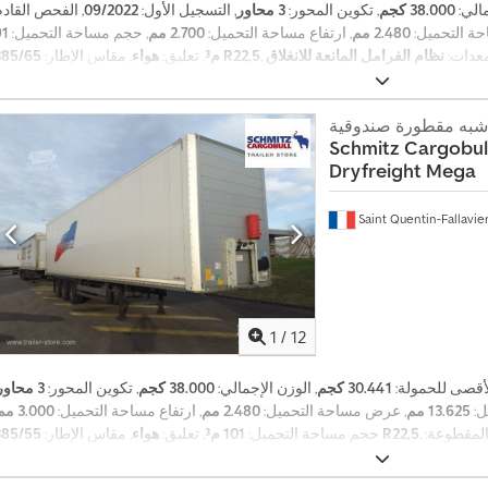
مالي:
38.000 كجم
, تكوين المحور:
3 محاور
, التسجيل الأول:
09/2022
ة التحميل:
2.480 مم
, ارتفاع مساحة التحميل:
2.700 مم
, حجم مساحة التحميل:
91
معدات:
385/65 R22,5
م³
, تعليق:
هواء
, مقاس الإطار:
شبه مقطورة صندوقية
Schmitz Cargobul
Dryfreight Mega
Saint Quentin-Fallavie
1
/
12
لأقصى للحمولة:
30.441 كجم
, الوزن الإجمالي:
38.000 كجم
, تكوين المحور:
3 محاور
ل:
13.625 مم
, عرض مساحة التحميل:
2.480 مم
, ارتفاع مساحة التحميل:
3.000 مم
المقطوعة:
385/55 R22,5
حجم مساحة التحميل:
101 م³
, تعليق:
هواء
, مقاس الإطار:
,
نظام الفرامل المانعة للانغلاق (ABS)
527.778 كم
, معدات: