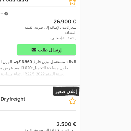
 km
‏26.900 €
سعر ثابت بالإضافة إلى ضريبة القيمة
المضافة
(‏32.280 € إجمالي)
إرسال طلب
الحالة:
مستعمل
, وزن فارغ:
6.960 كجم
, الوزن 
, طول مساحة التحميل:
13.620 مم
, عرض مس
,
, سنة الصنع:
2022
385/65 R22,5
ارتفاع مساحة ا
إعلان صغير
 Dryfreight
‏2.500 €
سعر ثابت بالإضافة إلى ضريبة القيمة