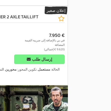
إعلان صغير
ER 2 AXLE TAILLIFT
‏7.950 €
في بي بالإضافة إلى ضريبة القيمة
المضافة
طلب المزيد من الصور
(‏9.620 € إجمالي)
إرسال طلب
الحالة:
مستعمل
, تكوين المحور:
محورين
, ال