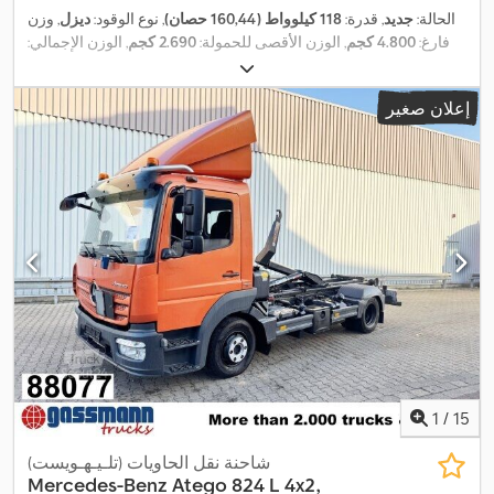
الحالة:
جديد
, قدرة:
118 كيلوواط (160,44 حصان)
, نوع الوقود:
ديزل
, وزن
فارغ:
4.800 كجم
, الوزن الأقصى للحمولة:
2.690 كجم
, الوزن الإجمالي:
, قاعدة العجلات:
3.900 مم
, فرامل:
كبح
4x2
7.490 كجم
, تكوين المحور:
المحرك
, لون:
أبيض
, كابينة السائق:
كابينة نهارية
, نوع التروس:
ميكانيكي
,
إعلان صغير
فئة الانبعاثات:
يورو 6
, تعليق:
فولاذ-هواء
, عدد المقاعد:
2
, معدات:
برنامج
الثبات الإلكتروني (ESP), تكييف الهواء, توجيه معزز بالطاقة, قفل
التروس التفاضلية, قفل مركزي, كابينة, كمبيوتر على متن المركبة, مثبت
السرعة, نظام التحكم في الجر, نظام الفرامل المانعة للانغلاق (ABS),
,
نظام منع التشغيل
1
/
15
شاحنة نقل الحاويات (تلـيـهـويست)
Mercedes-Benz
Atego 824 L 4x2,