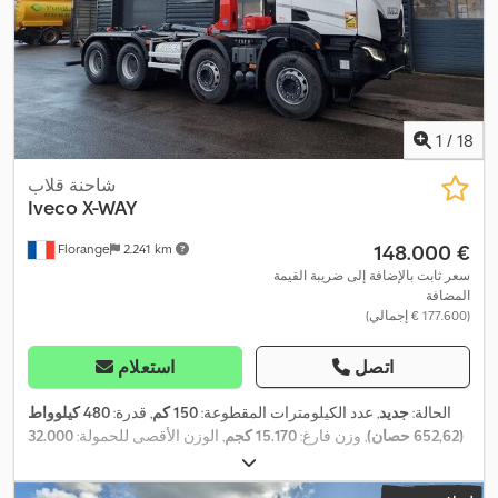
1
/
18
شاحنة قلاب
Iveco
X-WAY
‏148.000 €
Florange
2.241 km
سعر ثابت بالإضافة إلى ضريبة القيمة
المضافة
(‏177.600 € إجمالي)
اتصل
استعلام
الحالة:
جديد
, عدد الكيلومترات المقطوعة:
150 كم
, قدرة:
480 كيلوواط
(652,62 حصان)
, وزن فارغ:
15.170 كجم
, الوزن الأقصى للحمولة:
32.000
كجم
, تكوين المحور:
٣ محاور
, قاعدة العجلات:
4 مم
, وقود:
ديزل
, نوع
التروس:
تلقائي
, فئة الانبعاثات:
يورو 6
, تعليق:
هواء
, سعة التحميل:
16.830