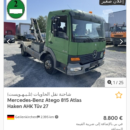
إعلان صغير
معدات:
أدبلو, بلوتوث, تاريخ خدمة كامل, تسجيل الشاحنة, تكييف الهواء,
توجيه معزز بالطاقة, جهاز تسجيل السرعة (تاكوغراف), قفل مركزي,
كمبيوتر على متن المركبة, مركبة لغير المدخنين, منفذ USB, نظام
التحكم في الجر, نظام التشغيل والإيقاف التلقائي, نظام الفرامل المانعة
,
للانغلاق (ABS), وسادة هوائية
1
/
25
شاحنة نقل الحاويات (تلـيـهـويست)
Mercedes-Benz
Atego 815 Atlas
Haken AHK Tüv 27
‏8.800 €
Geilenkirchen
2.395 km
في بي بالإضافة إلى ضريبة القيمة
المضافة