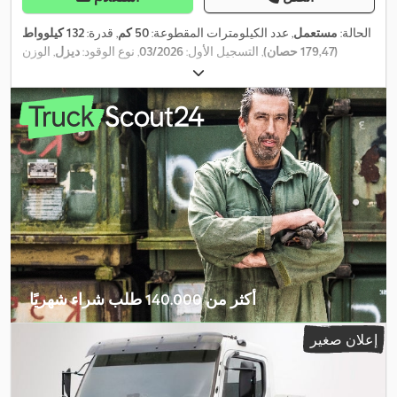
الحالة:
مستعمل
, عدد الكيلومترات المقطوعة:
50 كم
, قدرة:
132 كيلوواط
(179,47 حصان)
, التسجيل الأول:
03/2026
, نوع الوقود:
ديزل
, الوزن
الإجمالي:
7.490 كجم
, تكوين المحور:
محورين
, لون:
أبيض
, نوع التروس:
ميكانيكي
, معدات:
برنامج الثبات الإلكتروني (ESP), تكييف الهواء, مرشح
,
السخام
أكثر من 140.000 طلب شراء شهريًا
اختر باقة التاجر
إعلان صغير