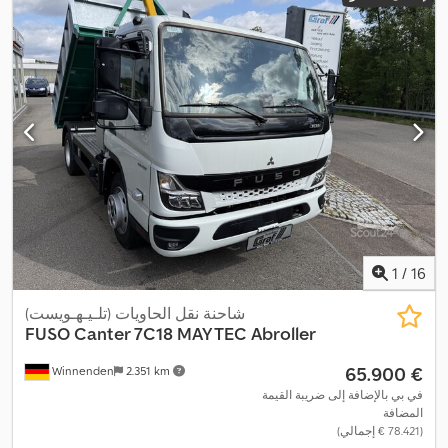
1
/
16
شاحنة نقل الحاويات (تلـيـهـويست)
FUSO
Canter 7C18 MAYTEC Abroller
‏65.900 €
Winnenden
2.351 km
في بي بالإضافة إلى ضريبة القيمة
المضافة
(‏78.421 € إجمالي)