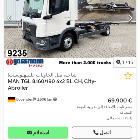
,
المقطورة
1
/
15
شاحنة نقل الحاويات (تلـيـهـويست)
MAN
TGL 8.160/190 4x2 BL CH, City-
Abroller
‏69.900 €
Bovenden
2.606 km
سعر ثابت بالإضافة إلى ضريبة القيمة
المضافة
(‏83.181 € إجمالي)
اتصل
استعلام