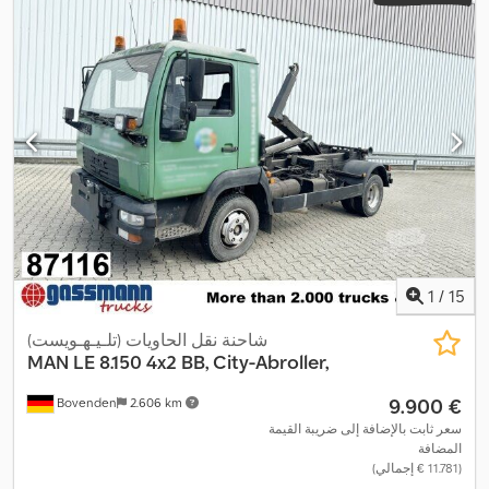
1
/
15
شاحنة نقل الحاويات (تلـيـهـويست)
MAN
LE 8.150 4x2 BB, City-Abroller,
‏9.900 €
Bovenden
2.606 km
سعر ثابت بالإضافة إلى ضريبة القيمة
المضافة
(‏11.781 € إجمالي)