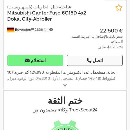
شاحنة نقل الحاويات (تلـيـهـويست)
Mitsubishi
Canter Fuso 6C15D 4x2
Doka, City-Abroller
‏22.500 €
Bovenden
2.606 km
سعر ثابت بالإضافة إلى ضريبة القيمة
المضافة
(‏26.775 € إجمالي)
اتصل
استعلام
الحالة:
مستعمل
, عدد الكيلومترات المقطوعة:
124.990 كم
, قدرة:
107
كيلوواط (145,48 حصان)
, التسجيل الأول:
04/2010
, نوع الوقود:
ديزل
,
وزن فارغ:
3.605 كجم
, الوزن الأقصى للحمولة:
2.895 كجم
, الوزن
,
4x2
, تكوين المحور:
215/75R16C
الإجمالي:
6.500 كجم
, مقاس الإطار:
لون:
برتقالي
, كابينة السائق:
آخر
, نوع التروس:
ميكانيكي
, فئة الانبعاثات:
ختم الثقة
يورو 5
, تعليق:
فولاذ
, عدد المقاعد:
7
, معدات:
توجيه معزز بالطاقة, سخان
التدفئة أثناء التوقف, ضوضاء منخفضة, كابينة, مصابيح أمامية إضافية,
وكلاء معتمدون من TruckScout24
,
نظام الفرامل المانعة للانغلاق (ABS), وصلات المقطورة