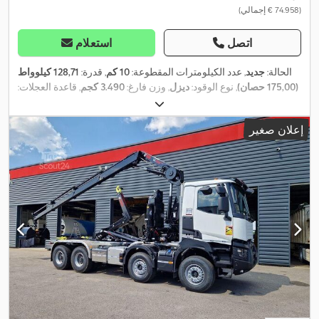
(‏74.958 € إجمالي)
اتصل
استعلام
الحالة:
جديد
, عدد الكيلومترات المقطوعة:
10 كم
, قدرة:
128,71 كيلوواط
(175,00 حصان)
, نوع الوقود:
ديزل
, وزن فارغ:
3.490 كجم
, قاعدة العجلات:
3.400 مم
, وقود:
ديزل
, لون:
أبيض
, كابينة السائق:
كابينة نهارية
, نوع
التروس:
ميكانيكي
, عدد التروس:
4
, فئة الانبعاثات:
يورو 6 إي
, تعليق:
فولاذ
,
إعلان صغير
EBS (نظام المكابح الإلكتروني),
, معدات:
عدد المقاعد:
3
, سنة الصنع:
2026
أدبلو, أضواء الضباب, بلوتوث, تسجيل الشاحنة, تكييف الهواء, توجيه معزز
بالطاقة, جهاز تسجيل السرعة (تاكوغراف), كمبيوتر على متن المركبة,
مركبة لغير المدخنين, مساعد الحفاظ على المسار, منفذ USB, نظام
التحكم في الجر, نظام التشغيل والإيقاف التلقائي, نظام الفرامل المانعة
,
للانغلاق (ABS), وسادة هوائية