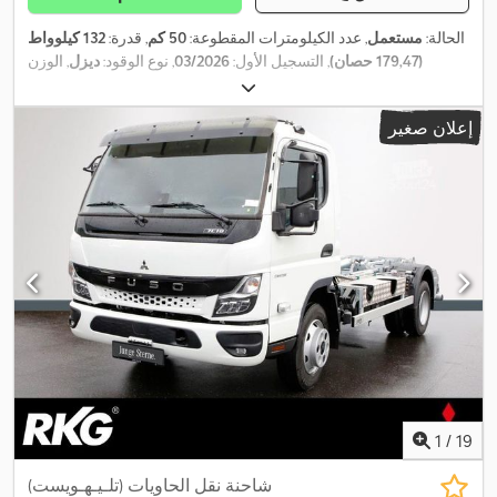
الحالة:
مستعمل
, عدد الكيلومترات المقطوعة:
50 كم
, قدرة:
132 كيلوواط
(179,47 حصان)
, التسجيل الأول:
03/2026
, نوع الوقود:
ديزل
, الوزن
, الفحص القادم (TÜV):
الإجمالي:
7.490 كجم
, تكوين المحور:
محورين
, لون:
أبيض
, نوع التروس:
ميكانيكي
, معدات:
برنامج الثبات
03/2026
إعلان صغير
,
الإلكتروني (ESP), تكييف الهواء, مرشح السخام
1
/
19
شاحنة نقل الحاويات (تلـيـهـويست)