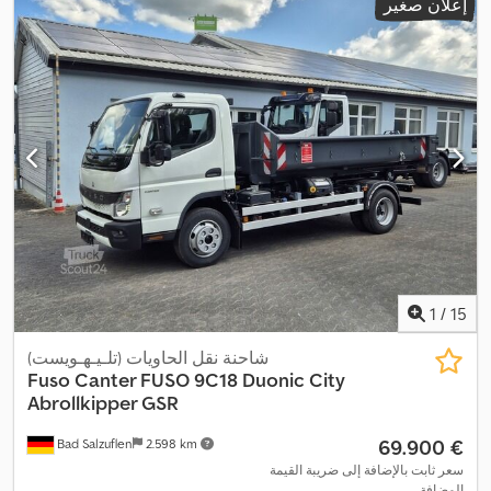
إعلان صغير
كجم
, معدات:
المُبطئ, بلوتوث, تكييف الهواء, قفل مركزي, كمبيوتر على
,
متن المركبة, مثبت السرعة
1
/
15
شاحنة نقل الحاويات (تلـيـهـويست)
Fuso
Canter FUSO 9C18 Duonic City
Abrollkipper GSR
‏69.900 €
Bad Salzuflen
2.598 km
سعر ثابت بالإضافة إلى ضريبة القيمة
المضافة