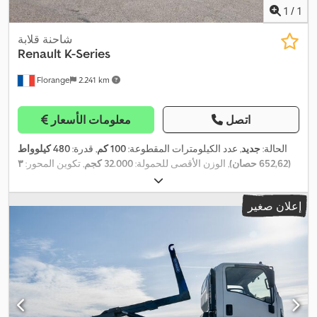
1
/
1
شاحنة قلابة
Renault
K-Series
Florange
2.241 km
اتصل
معلومات الأسعار
الحالة:
جديد
, عدد الكيلومترات المقطوعة:
100 كم
, قدرة:
480 كيلوواط
(652,62 حصان)
, الوزن الأقصى للحمولة:
32.000 كجم
, تكوين المحور:
٣
محاور
, وقود:
ديزل
, نوع التروس:
تلقائي
, فئة الانبعاثات:
يورو 6
, تعليق:
, معدات:
المُبطئ, بلوتوث, تكييف
HIAB
, شركة تصنيع الرافعات:
فولاذ
إعلان صغير
الهواء, رافعة, قفل مركزي, كاميرا رؤية خلفية, كمبيوتر على متن
,
المركبة, مثبت السرعة