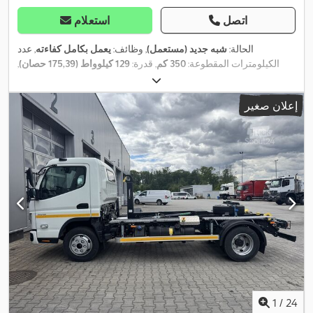
اتصل
استعلام
الحالة:
شبه جديد (مستعمل)
, وظائف:
يعمل بكامل كفاءته
, عدد
الكيلومترات المقطوعة:
350 كم
, قدرة:
129 كيلوواط (175,39 حصان)
,
التسجيل الأول:
06/2026
, نوع الوقود:
ديزل
, وزن فارغ:
3.300 كجم
, الوزن
, حالة الإطارات:
100
205/70R17,5
الإجمالي:
7.490 كجم
, مقاس الإطار:
إعلان صغير
, قاعدة العجلات:
2.800 مم
, تباعد المحاور:
4x2
نسبة مئوية
, تكوين المحور:
, وقود:
ديزل
, فرامل:
كبح
06/2026
, الفحص القادم (TÜV):
2.800 مم
المحرك
, لون:
أبيض
, كابينة السائق:
كابينة نهارية
, نوع التروس:
ميكانيكي
,
عدد التروس:
5
, فئة الانبعاثات:
يورو 6
, تعليق:
فولاذ
, عدد المقاعد:
3
, الطول
الكلي:
6.000 مم
, طول مساحة التحميل:
3.000 مم
, عرض مساحة
التحميل:
2.000 مم
, ارتفاع مساحة التحميل:
400 مم
, سنة الصنع:
2026
,
Apple CarPlay, EBS (نظام المكابح الإلكتروني), أدبلو, أضواء
معدات:
الضباب, إطارات شتوية, بلوتوث, تكييف الهواء, توجيه معزز بالطاقة, جهاز
تسجيل السرعة (تاكوغراف), قفل التروس التفاضلية, قفل مركزي,
كمبيوتر على متن المركبة, مراقبة ضغط الإطارات, مرشح السخام,
مركبة لغير المدخنين, مساعد نقطة عمياء, منفذ USB, نظام التحكم في
الجر, نظام الفرامل المانعة للانغلاق (ABS), نظام الملاحة, وسادة هوائية,
,
وصلات المقطورة
1
/
24