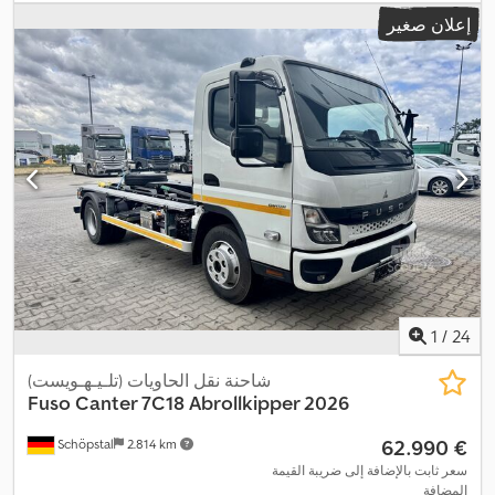
التروس:
ميكانيكي
, عدد التروس:
4
, عدد المقاعد:
3
, سنة الصنع:
2026
,
إعلان صغير
معدات:
أدبلو, بلوتوث, تاريخ خدمة كامل, تسجيل الشاحنة, تكييف الهواء,
توجيه معزز بالطاقة, جهاز تسجيل السرعة (تاكوغراف), قفل مركزي,
كمبيوتر على متن المركبة, مركبة لغير المدخنين, منفذ USB, نظام
التحكم في الجر, نظام التشغيل والإيقاف التلقائي, نظام الفرامل المانعة
,
للانغلاق (ABS), وسادة هوائية
1
/
24
شاحنة نقل الحاويات (تلـيـهـويست)
Fuso
Canter 7C18 Abrollkipper 2026
‏62.990 €
Schöpstal
2.814 km
سعر ثابت بالإضافة إلى ضريبة القيمة
المضافة