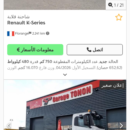
1
/
21
شاحنة قلابة
Renault
K-Series
Florange
2.241 km
اتصل
معلومات الأسعار
الحالة:
جديد
, عدد الكيلومترات المقطوعة:
750 كم
, قدرة:
480 كيلوواط
(652,62 حصان)
, التسجيل الأول:
04/2026
, وزن فارغ:
16.070 كجم
, الوزن
الأقصى للحمولة:
32.000 كجم
, تكوين المحور:
٣ محاور
, قاعدة العجلات:
5
مم
, وقود:
ديزل
, نوع التروس:
تلقائي
, فئة الانبعاثات:
يورو 6
, تعليق:
فولاذ
,
إعلان صغير
سعة التحميل:
15.930 كجم
, معدات:
بلوتوث, تكييف الهواء, قفل مركزي,
,
كاميرا رؤية خلفية, كمبيوتر على متن المركبة, مثبت السرعة