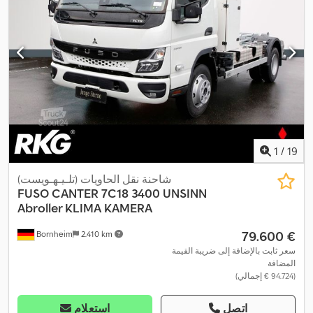
1
/
19
شاحنة نقل الحاويات (تلـيـهـويست)
FUSO
CANTER 7C18 3400 UNSINN
Abroller KLIMA KAMERA
‏79.600 €
Bornheim
2.410 km
سعر ثابت بالإضافة إلى ضريبة القيمة
المضافة
(‏94.724 € إجمالي)
اتصل
استعلام