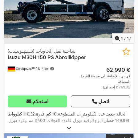
1
/
17
شاحنة نقل الحاويات (تلـيـهـويست)
Isuzu
M30H 150 PS Abrollkipper
‏62.990 €
Schöpstal
2.814 km
في بي بالإضافة إلى ضريبة القيمة
المضافة
(‏74.958 € إجمالي)
اتصل
استعلام
الحالة:
جديد
, عدد الكيلومترات المقطوعة:
10 كم
, قدرة:
110,32 كيلوواط
(149,99 حصان)
, نوع الوقود:
ديزل
, قاعدة العجلات:
3.400 مم
, وقود:
ديزل
,
سعة خزان الوقود:
90 ل
, لون:
أبيض
, كابينة السائق:
كابينة نهارية
, نوع
التروس:
ميكانيكي
, عدد التروس:
4
, عدد المقاعد:
3
, سنة الصنع:
2026
,