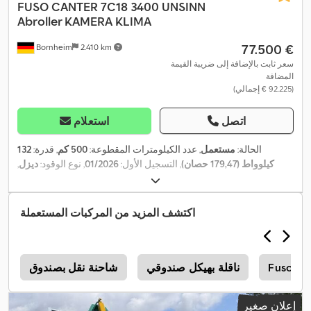
FUSO
CANTER 7C18 3400 UNSINN
Abroller KAMERA KLIMA
‏77.500 €
Bornheim
2.410 km
سعر ثابت بالإضافة إلى ضريبة القيمة
المضافة
(‏92.225 € إجمالي)
اتصل
استعلام
الحالة:
مستعمل
, عدد الكيلومترات المقطوعة:
500 كم
, قدرة:
132
كيلوواط (179,47 حصان)
, التسجيل الأول:
01/2026
, نوع الوقود:
ديزل
,
الوزن الإجمالي:
7.490 كجم
, تكوين المحور:
محورين
, لون:
أبيض
, نوع
التروس:
ميكانيكي
, معدات:
برنامج الثبات الإلكتروني (ESP), تكييف
,
الهواء, مرشح السخام
اكتشف المزيد من المركبات المستعملة
Fuso Ca
ناقلة بهيكل صندوقي
شاحنة نقل بصندوق
r
إعلان صغير