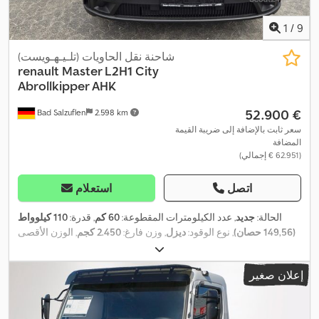
1
/
9
شاحنة نقل الحاويات (تلـيـهـويست)
renault
Master L2H1 City
Abrollkipper AHK
‏52.900 €
Bad Salzuflen
2.598 km
سعر ثابت بالإضافة إلى ضريبة القيمة
المضافة
(‏62.951 € إجمالي)
اتصل
استعلام
الحالة:
جديد
, عدد الكيلومترات المقطوعة:
60 كم
, قدرة:
110 كيلوواط
(149,56 حصان)
, نوع الوقود:
ديزل
, وزن فارغ:
2.450 كجم
, الوزن الأقصى
,
4x2
للحمولة:
1.050 كجم
, الوزن الإجمالي:
3.500 كجم
, تكوين المحور:
قاعدة العجلات:
3.585 مم
, وقود:
ديزل
, لون:
رمادي
, كابينة السائق:
كابينة
إعلان صغير
نهارية
, نوع التروس:
ميكانيكي
, فئة الانبعاثات:
يورو 6
, تعليق:
آخر
, عدد
المقاعد:
3
, طول مساحة التحميل:
3.000 مم
, معدات:
تكييف الهواء, قفل
مركزي, كمبيوتر على متن المركبة, مرشح السخام, نظام الفرامل