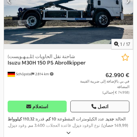
1
/
17
شاحنة نقل الحاويات (تلـيـهـويست)
Isuzu
M30H 150 PS Abrollkipper
‏62.990 €
Schöpstal
2.814 km
في بي بالإضافة إلى ضريبة القيمة
المضافة
(‏74.958 € إجمالي)
اتصل
استعلام
الحالة:
جديد
, عدد الكيلومترات المقطوعة:
10 كم
, قدرة:
110,32 كيلوواط
(149,99 حصان)
, نوع الوقود:
ديزل
, قاعدة العجلات:
3.400 مم
, وقود:
ديزل
,
سعة خزان الوقود:
90 ل
, لون:
أبيض
, كابينة السائق:
كابينة نهارية
, نوع