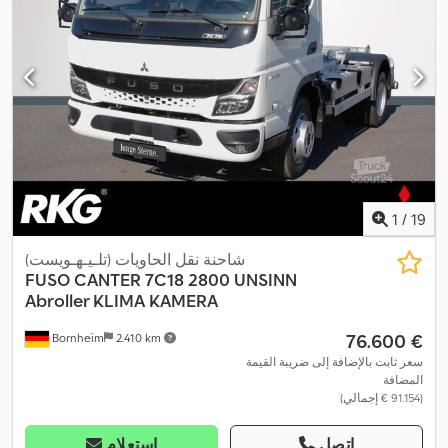
المانعة للانغلاق (ABS), نظام منع التشغيل, وسادة هوائية, وصلات
,
المقطورة
1
/
19
شاحنة نقل الحاويات (تلـيـهـويست)
FUSO
CANTER 7C18 2800 UNSINN
Abroller KLIMA KAMERA
‏76.600 €
Bornheim
2.410 km
سعر ثابت بالإضافة إلى ضريبة القيمة
المضافة
(‏91.154 € إجمالي)
اتصل
استعلام