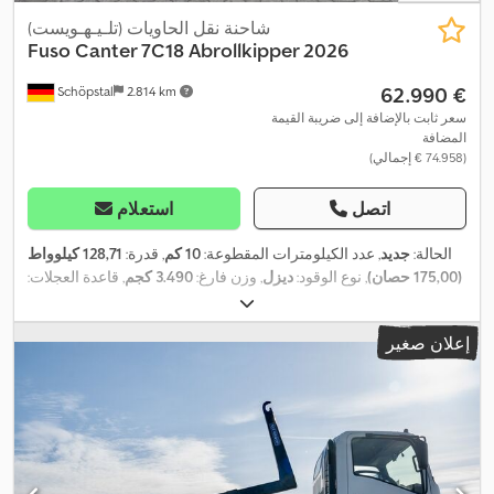
شاحنة نقل الحاويات (تلـيـهـويست)
Fuso
Canter 7C18 Abrollkipper 2026
‏62.990 €
Schöpstal
2.814 km
سعر ثابت بالإضافة إلى ضريبة القيمة
المضافة
(‏74.958 € إجمالي)
اتصل
استعلام
الحالة:
جديد
, عدد الكيلومترات المقطوعة:
10 كم
, قدرة:
128,71 كيلوواط
(175,00 حصان)
, نوع الوقود:
ديزل
, وزن فارغ:
3.490 كجم
, قاعدة العجلات:
3.400 مم
, وقود:
ديزل
, لون:
أبيض
, كابينة السائق:
كابينة نهارية
, نوع
التروس:
ميكانيكي
, عدد التروس:
4
, فئة الانبعاثات:
يورو 6 إي
, تعليق:
فولاذ
,
إعلان صغير
EBS (نظام المكابح الإلكتروني),
, معدات:
عدد المقاعد:
3
, سنة الصنع:
2026
أدبلو, أضواء الضباب, بلوتوث, تسجيل الشاحنة, تكييف الهواء, توجيه معزز
بالطاقة, جهاز تسجيل السرعة (تاكوغراف), كمبيوتر على متن المركبة,
مركبة لغير المدخنين, مساعد الحفاظ على المسار, منفذ USB, نظام
التحكم في الجر, نظام التشغيل والإيقاف التلقائي, نظام الفرامل المانعة
,
للانغلاق (ABS), وسادة هوائية