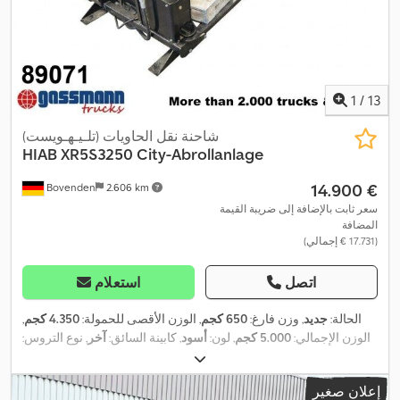
1
/
13
شاحنة نقل الحاويات (تلـيـهـويست)
HIAB
XR5S3250 City-Abrollanlage
‏14.900 €
Bovenden
2.606 km
سعر ثابت بالإضافة إلى ضريبة القيمة
المضافة
(‏17.731 € إجمالي)
اتصل
استعلام
الحالة:
جديد
, وزن فارغ:
650 كجم
, الوزن الأقصى للحمولة:
4.350 كجم
,
الوزن الإجمالي:
5.000 كجم
, لون:
أسود
, كابينة السائق:
آخر
, نوع التروس:
,
آخر
, طول مساحة التحميل:
4.000 مم
, سنة الصنع:
2023
إعلان صغير