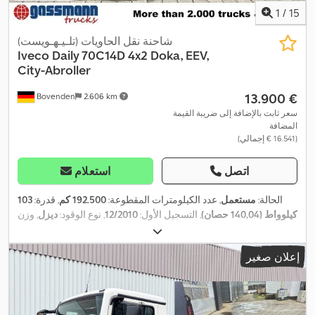
1
/
15
شاحنة نقل الحاويات (تلـيـهـويست)
Iveco
Daily 70C14D 4x2 Doka, EEV,
City-Abroller
‏13.900 €
Bovenden
2.606 km
سعر ثابت بالإضافة إلى ضريبة القيمة
المضافة
(‏16.541 € إجمالي)
اتصل
استعلام
الحالة:
مستعمل
, عدد الكيلومترات المقطوعة:
192.500 كم
, قدرة:
103
كيلوواط (140,04 حصان)
, التسجيل الأول:
12/2010
, نوع الوقود:
ديزل
, وزن
فارغ:
3.320 كجم
, الوزن الأقصى للحمولة:
3.380 كجم
, الوزن الإجمالي:
, قاعدة
4x2
, تكوين المحور:
225/75R16C
6.700 كجم
, مقاس الإطار:
إعلان صغير
, لون:
أبيض
, كابينة
02/2025
, الفحص القادم (TÜV):
العجلات:
4.350 مم
السائق:
آخر
, نوع التروس:
ميكانيكي
, فئة الانبعاثات:
يورو 5
, تعليق:
فولاذ
,
عدد المقاعد:
6
, معدات:
توجيه معزز بالطاقة, ضوضاء منخفضة, كابينة,
مصابيح أمامية إضافية, نظام الفرامل المانعة للانغلاق (ABS), وصلات