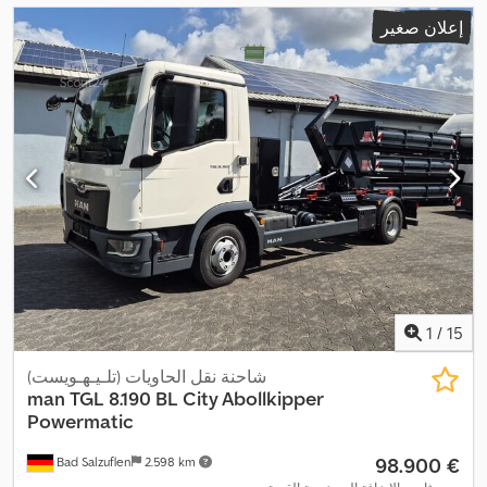
إعلان صغير
1
/
15
شاحنة نقل الحاويات (تلـيـهـويست)
man
TGL 8.190 BL City Abollkipper
Powermatic
‏98.900 €
Bad Salzuflen
2.598 km