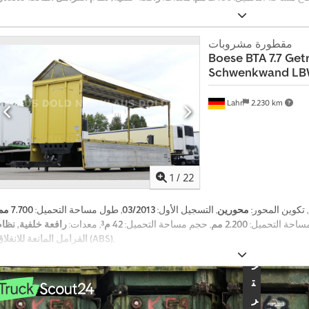
.
0
0
مقطورة مشروبات
0
Boese BTA 7.7 Get
ط
Schwenkwand L
ل
ب
Lahr
2.230 km
ش
ر
ا
ء
ش
1
/
22
ه
ر
يً
, تكوين المحور:
محورين
, التسجيل الأول:
03/2013
, طول مساحة التحميل:
7.700 مم
ا
 مساحة التحميل:
2.200 مم
, حجم مساحة التحميل:
42 م³
, معدات:
رافعة خلفية, نظام
,
الفرامل المانعة للانغلاق (ABS)
ا
خ
ت
ر