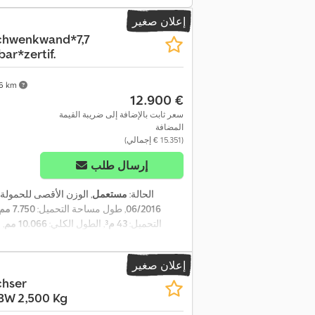
إعلان صغير
chwenkwand*7,7
r*zertif.
36 km
‏12.900 €
سعر ثابت بالإضافة إلى ضريبة القيمة
المضافة
(‏15.351 € إجمالي)
إرسال طلب
الحالة:
مستعمل
, الوزن الأقصى للحمولة:
06/2016
, طول مساحة التحميل:
7.750 مم
التحميل:
43 م³
, الطول الكلي:
10.066 مم
,
إعلان صغير
hser
W 2,500 Kg