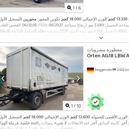
1
/
6
:
13.330 كجم
, الوزن الإجمالي:
18.000 كجم
, تكوين المحور:
محورين
, التسجيل الأول
احة التحميل:
2.480 مم
, ارتفاع مساحة
06/2027
, الفحص القادم (TÜV):
06/2026
,
نظام الفرامل المانعة للانغلاق (ABS)
التحميل:
2.150 مم
, سنة الصنع:
2026
, معدات:
مقطورة مشروبات
Orten
AG18 LBW A
Deggendorf
2.532 k
1
/
10
, الوزن الأقصى للحمولة:
12.600 كجم
, الوزن الإجمالي:
18.000 كجم
, التسجيل الأول
:
آخر
, كابينة السائق:
آخر
, فئة الانبعاثات:
لا شيء
, معدات:
رافعة خلفية, فرملة الهوا
,
المضغوط, نظام الفرامل المانعة للانغلاق (ABS)