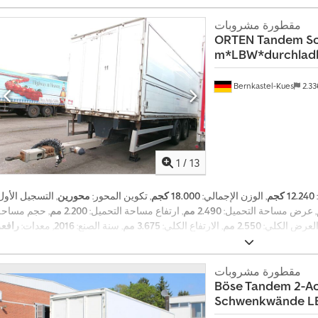
مقطورة مشروبات
ORTEN
Tandem S
m*LBW*durchladba
Bernkastel-Kues
2.3
1
/
13
12.240 كجم
, الوزن الإجمالي:
18.000 كجم
, تكوين المحور:
محورين
, التسجيل الأول
, عرض مساحة التحميل:
2.490 مم
, ارتفاع مساحة التحميل:
2.200 مم
, حجم مساحة
 العرض الكلي:
2.550 مم
, الارتفاع الكلي:
3.675 مم
, سنة الصنع:
2016
, معدات:
رافعة
,
خلفية, نظام الفرامل المانعة للانغلاق (ABS)
مقطورة مشروبات
Böse Tandem 2-Ac
Schwenkwände LB