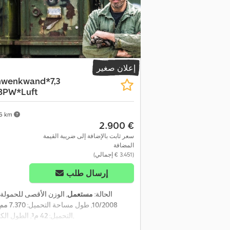
إعلان صغير
hwenkwand*7,3
*BPW*Luft
36 km
‏2.900 €
سعر ثابت بالإضافة إلى ضريبة القيمة
المضافة
(‏3.451 € إجمالي)
إرسال طلب
الحالة:
مستعمل
, الوزن الأقصى للحمولة:
10/2008
, طول مساحة التحميل:
7.370 مم
,
التحميل:
42 م³
, الطول الك