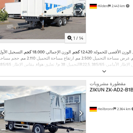
Hilden
2.443 km
1
/
14
, الوزن الأقصى للحمولة:
12.420 كجم
, الوزن الإجمالي:
18.000 كجم
, التسجيل الأول
, عرض مساحة التحميل:
2.500 مم
, ارتفاع مساحة التحميل:
2.110 مم
, حجم مساحة
 الإطار الأمامي:
385/65R22,5
التحميل:
38 م³
, تعليق:
هواء
, مقاس الإطار:
 معدات:
نظام الفرامل المانعة للانغلاق
385/65R22,5 385/65R22,5
الإطار الخلفي:
(ABS)
,
مقطورة مشروبات
ZIKUN ZK-AD2-B1B
Heilbronn
2.364 km