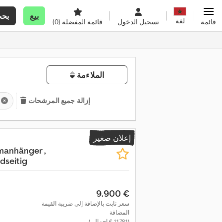
بيع
بح
لغة
قائمة
تسجيل الدخول
قائمة المفضلة
(0)
الملاءمة
إزالة جميع المرشحات
إعلان صغير
anhänger ,
seitig
‏9.900 €
سعر ثابت بالإضافة إلى ضريبة القيمة
المضافة
(‏11.781 € إجمالي)