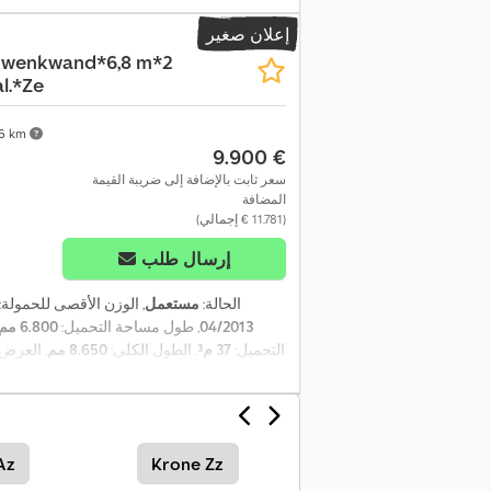
إعلان صغير
hwenkwand*6,8 m*2
l.*Ze
36 km
‏9.900 €
سعر ثابت بالإضافة إلى ضريبة القيمة
المضافة
(‏11.781 € إجمالي)
إرسال طلب
الحالة:
مستعمل
, الوزن الأقصى للحمولة:
04/2013
, طول مساحة التحميل:
6.800 مم
التحميل:
37 م³
, الطول الكلي:
8.650 مم
, العرض
Az
Krone Zz