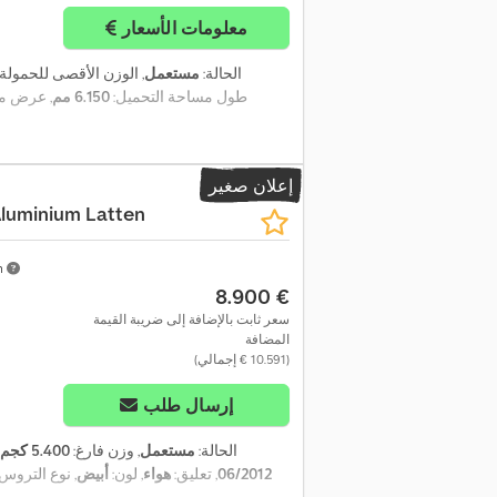
معلومات الأسعار
الحالة:
مستعمل
, الوزن الأقصى للحمولة
, طول مساحة التحميل:
6.150 مم
, عرض مس
إعلان صغير
luminium Latten
m
‏8.900 €
سعر ثابت بالإضافة إلى ضريبة القيمة
المضافة
(‏10.591 € إجمالي)
إرسال طلب
الحالة:
مستعمل
, وزن فارغ:
5.400 كجم
06/2012
, تعليق:
هواء
, لون:
أبيض
, نوع التروس