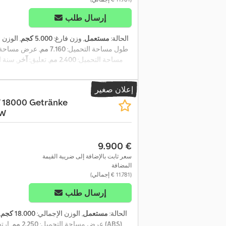
إرسال طلب
الحالة:
مستعمل
, وزن فارغ:
5.000 كجم
, الوزن
, طول مساحة التحميل:
7.160 مم
, عرض مساحة 
مساحة التحميل:
2.400 مم
, تعليق:
آخر
, سنة 
إعلان صغير
18000 Getränke
BW
‏9.900 €
سعر ثابت بالإضافة إلى ضريبة القيمة
المضافة
(‏11.781 € إجمالي)
إرسال طلب
الحالة:
مستعمل
, الوزن الإجمالي:
18.000 كجم
,
,
رافعة خلفية, نظام الفرامل المانعة للانغلاق (ABS)
عرض مساحة التحميل:
2.250 مم
, ار