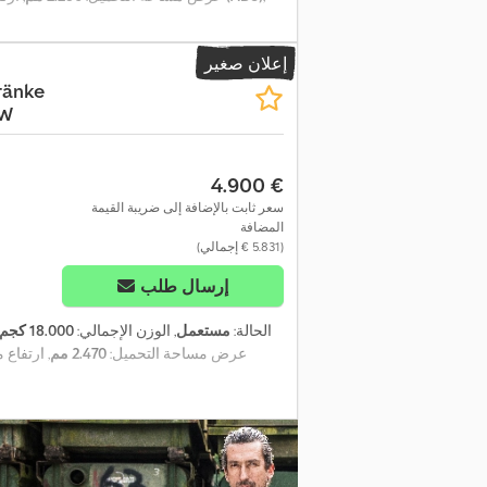
إعلان صغير
ränke
BW
‏4.900 €
سعر ثابت بالإضافة إلى ضريبة القيمة
المضافة
(‏5.831 € إجمالي)
إرسال طلب
الحالة:
مستعمل
, الوزن الإجمالي:
18.000 كجم
عرض مساحة التحميل:
2.470 مم
, ارتفاع