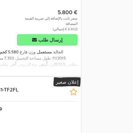
‏5.800 €
سعر ثابت بالإضافة إلى ضريبة القيمة
المضافة
(‏6.902 € إجمالي)
إرسال طلب
الحالة:
مستعمل
, وزن فارغ:
5.580 كجم
11/2015
, طول مساحة التحميل:
7.350 مم
, مقاس
385/65R22,5
, لون:
أبيض
, نوع التروس:
آخر
, مقاس
, كابينة السائق:
آخر
, فئة الانبعاثات:
لا شيء
,
إعلان صغير
1-TF2FL