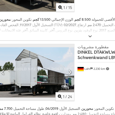
1
/
15
 الأقصى للحمولة:
8.500 كجم
, الوزن الإجمالي:
13.500 كجم
, تكوين المحور:
محورين
التحميل:
2.470 مم
, ارتفاع
02/2027
, الفحص القادم (TÜV):
التسجيل الأول:
11/2017
الصنع:
2017
, نوع الوقود:
بنزين
, نوع التروس:
آخر
, كابينة السائق:
آخر
, فئة الانبعاثات:
ل
,
نظام الفرامل المانعة للانغلاق (ABS)
شيء
, معدات:
مقطورة مشروبات
DINKEL
DTAKWLW 
Schwenkwand L
أ
Lahr
2.230 km
ك
ث
ر
م
ن
1
/
24
1
4
 تكوين المحور:
محورين
, التسجيل الأول:
04/2019
, طول مساحة التحميل:
7.700 مم
0
تفاع مساحة التحميل:
2.480 مم
, معدات: