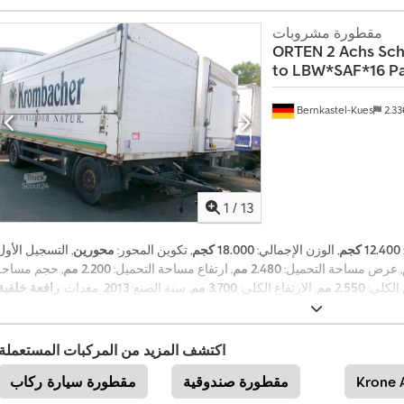
4
9
مقطورة مشروبات
2
ORTEN
2 Achs Sc
0
to LBW*SAF*16 Pa
1
8
5
Bernkastel-Kues
2.3
8
9
5
5
0
1
/
13
7
12.400 كجم
, الوزن الإجمالي:
18.000 كجم
, تكوين المحور:
محورين
, التسجيل الأول
, عرض مساحة التحميل:
2.480 مم
, ارتفاع مساحة التحميل:
2.200 مم
, حجم مساحة
 الكلي:
2.550 مم
, الارتفاع الكلي:
3.700 مم
, سنة الصنع:
2013
, معدات:
رافعة خلفية
,
نظام الفرامل المانعة للانغلاق (ABS)
اكتشف المزيد من المركبات المستعملة
Krone 
مقطورة صندوقية
مقطورة سيارة ركاب