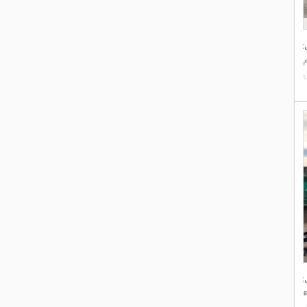
:
:
ء