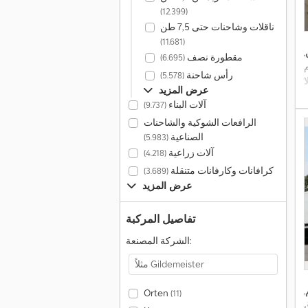
(12.399)
ناقلات وشاحنات حتى 7,5 طن
(11.681)
,
مقطورة نصف
(6.695)
رأس شاحنة
(5.578)
ا
عرض المزيد
آلات البناء
(9.737)
الرافعات الشوكية والشاحنات
الصناعية
(5.983)
آلات زراعية
(4.218)
كرافانات وكارفانات متنقلة
(3.689)
عرض المزيد
تفاصيل المركبة
الشركة المصنعة:
,
Orten
(11)