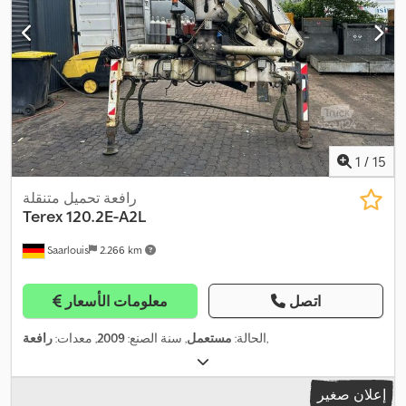
1
/
15
رافعة تحميل متنقلة
Terex
120.2E-A2L
Saarlouis
2.266 km
اتصل
معلومات الأسعار
,
الحالة:
مستعمل
, سنة الصنع:
2009
, معدات:
رافعة
إعلان صغير