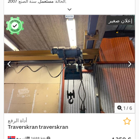
,
الحالة:
مستعمل
, سنة الصنع:
2007
إعلان صغير
1
/
6
أداة الرفع
Traverskran traverskran
3.688 km
النرويج