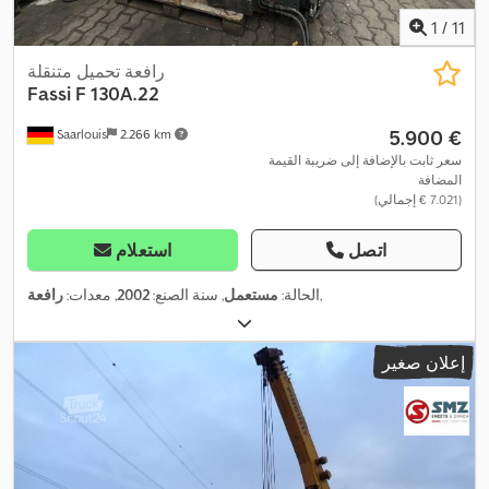
1
/
11
رافعة تحميل متنقلة
Fassi
F 130A.22
‏5.900 €
Saarlouis
2.266 km
سعر ثابت بالإضافة إلى ضريبة القيمة
المضافة
(‏7.021 € إجمالي)
اتصل
استعلام
,
الحالة:
مستعمل
, سنة الصنع:
2002
, معدات:
رافعة
إعلان صغير