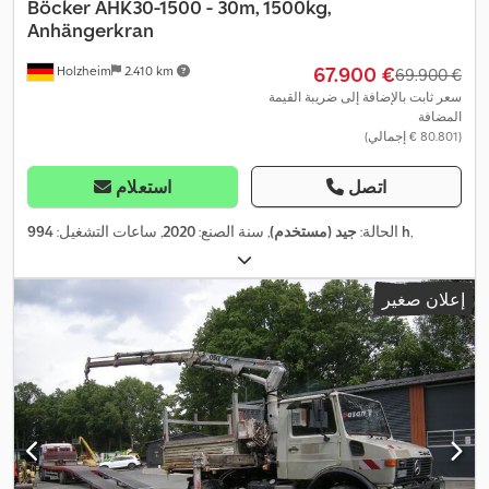
Böcker
AHK30-1500 - 30m, 1500kg,
Anhängerkran
‏67.900 €
Holzheim
2.410 km
‏69.900 €
سعر ثابت بالإضافة إلى ضريبة القيمة
المضافة
(‏80.801 € إجمالي)
اتصل
استعلام
,
994 h
الحالة:
جيد (مستخدم)
, سنة الصنع:
2020
, ساعات التشغيل:
إعلان صغير