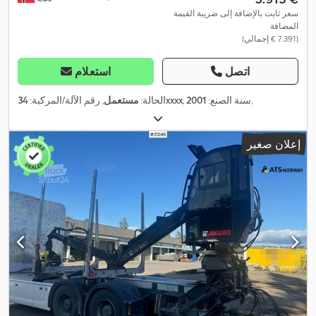
سعر ثابت بالإضافة إلى ضريبة القيمة
المضافة
(‏7.391 € إجمالي)
اتصل
استعلام
,
, سنة الصنع:
2001
34xxxx
الحالة:
مستعمل
, رقم الآلة/المركبة:
إعلان صغير