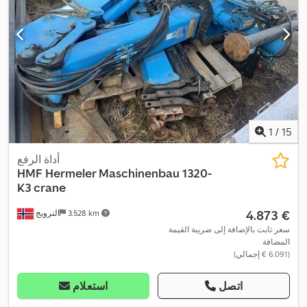
1
/
15
أداة الرفع
HMF Hermeler Maschinenbau
1320-
K3 crane
‏4.873 €
3.528 km
النرويج
سعر ثابت بالإضافة إلى ضريبة القيمة
المضافة
(‏6.091 € إجمالي)
اتصل
استعلام