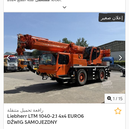
إعلان صغير
1
/
15
رافعة تحميل متنقلة
Liebherr
LTM 1040-2.1 4x4 EURO6
DŹWIG SAMOJEZDNY