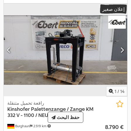
إعلان صغير
1
/
14
رافعة تحميل متنقلة
Kinshofer
Palettenzange / Zange KM
332 V - 1100 / NEU lagern
حفظ البحث
‏8.790 €
Burghaun
2.519 km