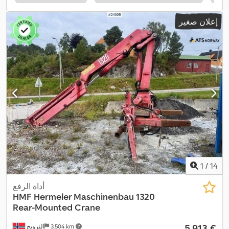
إعلان صغير
1
/
14
أداة الرفع
HMF Hermeler Maschinenbau
1320
Rear-Mounted Crane
‏5.913 €
3.504 km
النرويج