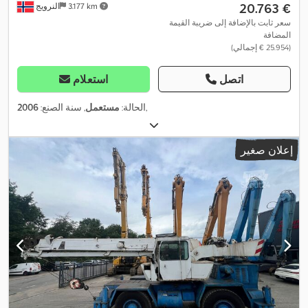
‏20.763 €
3.177 km
النرويج
سعر ثابت بالإضافة إلى ضريبة القيمة
المضافة
(‏25.954 € إجمالي)
اتصل
استعلام
,
الحالة:
مستعمل
, سنة الصنع:
2006
إعلان صغير