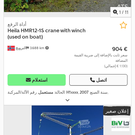
1
/
11
أداة الرفع
Heila HMR12-1S crane with winch
(used on boat)
‏904 €
3.688 km
النرويج
سعر ثابت بالإضافة إلى ضريبة القيمة
المضافة
(‏1.130 € إجمالي)
اتصل
استعلام
,
, سنة الصنع:
2007
H1xxxx
, رقم الآلة/المركبة:
الحالة:
مستعمل
إعلان صغير