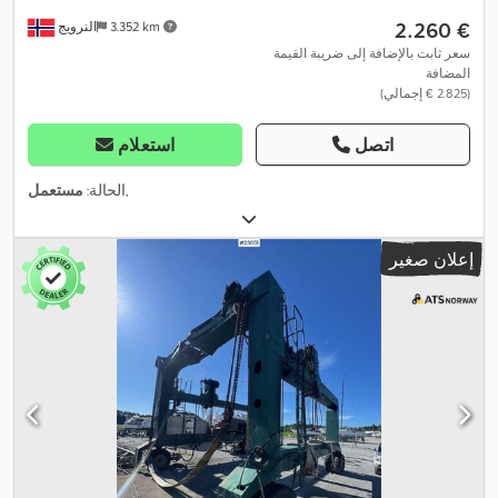
‏2.260 €
3.352 km
النرويج
سعر ثابت بالإضافة إلى ضريبة القيمة
المضافة
(‏2.825 € إجمالي)
اتصل
استعلام
,
الحالة:
مستعمل
إعلان صغير