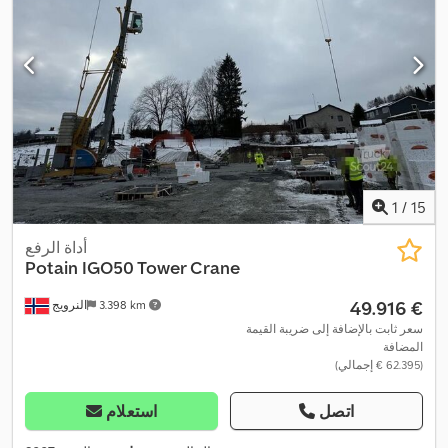
1
/
15
أداة الرفع
Potain
IGO50 Tower Crane
‏49.916 €
3.398 km
النرويج
سعر ثابت بالإضافة إلى ضريبة القيمة
المضافة
(‏62.395 € إجمالي)
اتصل
استعلام