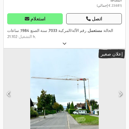
المضافة
(‏23.681 € إجمالي)
اتصل
استعلام
الحالة:
مستعمل
, رقم الآلة/المركبة:
7033
, سنة الصنع:
1984
, ساعات
,
21.102 h
التشغيل:
إعلان صغير