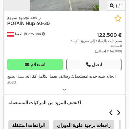
1
/
1
رافعة تجميع سريع
POTAIN
Hup 40-30
‏122.500 €
2.253 km
النمسا
سعر ثابت بالإضافة إلى ضريبة القيمة
المضافة
(‏147.000 € إجمالي)
اتصل
استعلام
الحالة:
شبه جديد (مستعمل)
, وظائف:
يعمل بكامل كفاءته
, سنة الصنع:
2020
,
اكتشف المزيد من المركبات المستعملة
Lie
رافعات برجية علوية الدوران
الرافعات المتنقلة
1