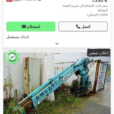
‏1.350 €
سعر ثابت بالإضافة إلى ضريبة القيمة
المضافة
(‏1.688 € إجمالي)
اتصل
استعلام
,
الحالة:
مستعمل
إعلان صغير