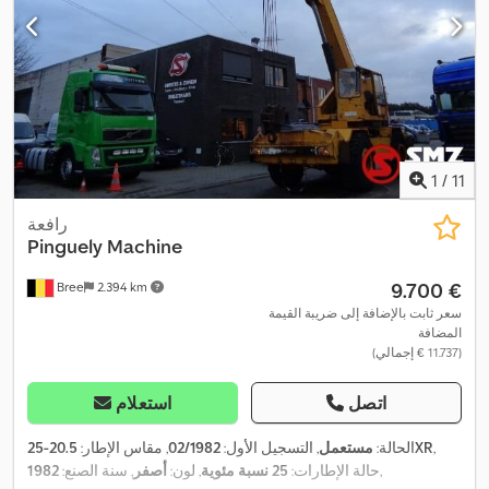
1
/
11
رافعة
Pinguely
Machine
‏9.700 €
Bree
2.394 km
سعر ثابت بالإضافة إلى ضريبة القيمة
المضافة
(‏11.737 € إجمالي)
اتصل
استعلام
,
20.5-25XR
الحالة:
مستعمل
, التسجيل الأول:
02/1982
, مقاس الإطار:
,
حالة الإطارات:
25 نسبة مئوية
, لون:
أصفر
, سنة الصنع:
1982