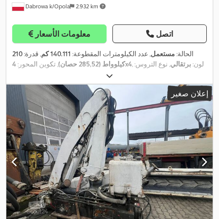
Dabrowa k/Opola
2.932 km
اتصل
معلومات الأسعار
الحالة:
مستعمل
, عدد الكيلومترات المقطوعة:
140.111 كم
, قدرة:
210
, لون:
برتقالي
, نوع التروس:
4x4
كيلوواط (285,52 حصان)
, تكوين المحور:
,
7.754 h
تلقائي
, فئة الانبعاثات:
يورو 6
, سنة الصنع:
2017
, ساعات التشغيل:
معدات:
تكييف الهواء, تنظيم النوافذ الكهربائي, قفل التروس التفاضلية,
إعلان صغير
,
قفل مركزي, مرآة كهربائية, نظام الفرامل المانعة للانغلاق (ABS)