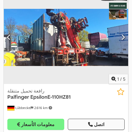
1
/
5
رافعة تحميل متنقلة
Palfinger
EpsilonE-110HZ81
Lübbecke
2.616 km
اتصل
معلومات الأسعار