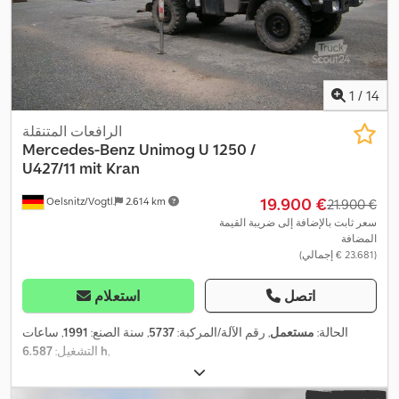
1
/
14
الرافعات المتنقلة
Mercedes-Benz
Unimog U 1250 /
U427/11 mit Kran
‏19.900 €
Oelsnitz/Vogtl.
2.614 km
‏21.900 €
سعر ثابت بالإضافة إلى ضريبة القيمة
المضافة
(‏23.681 € إجمالي)
اتصل
استعلام
الحالة:
مستعمل
, رقم الآلة/المركبة:
5737
, سنة الصنع:
1991
, ساعات
,
6.587 h
التشغيل: