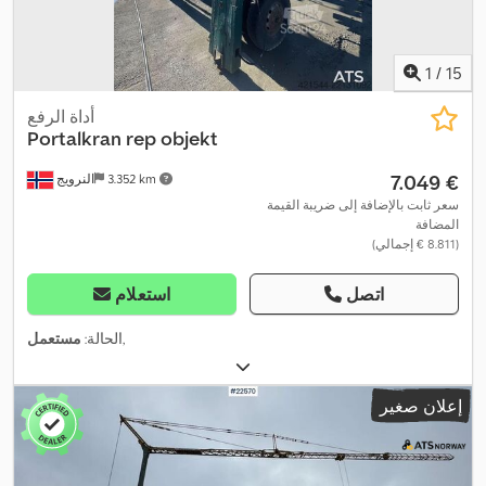
1
/
15
أداة الرفع
Portalkran rep objekt
‏7.049 €
3.352 km
النرويج
سعر ثابت بالإضافة إلى ضريبة القيمة
المضافة
(‏8.811 € إجمالي)
اتصل
استعلام
,
الحالة:
مستعمل
إعلان صغير