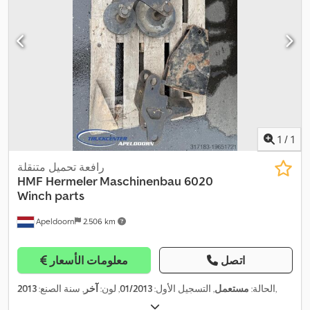
1
/
1
رافعة تحميل متنقلة
HMF Hermeler Maschinenbau
6020
Winch parts
Apeldoorn
2.506 km
اتصل
معلومات الأسعار
,
الحالة:
مستعمل
, التسجيل الأول:
01/2013
, لون:
آخر
, سنة الصنع:
2013