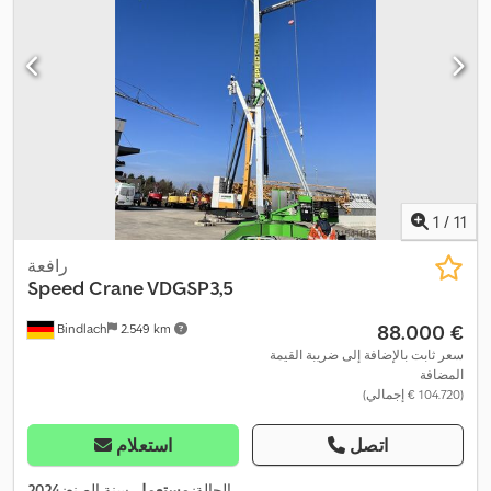
1
/
11
رافعة
Speed Crane VDGSP3,5
‏88.000 €
Bindlach
2.549 km
سعر ثابت بالإضافة إلى ضريبة القيمة
المضافة
(‏104.720 € إجمالي)
اتصل
استعلام
,
الحالة:
مستعمل
, سنة الصنع:
2024