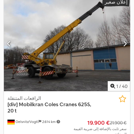
إعلان صغير
1
/
40
الرافعات المتنقلة
[div]
Mobilkran Coles Cranes 625S,
20 t
‏19.900 €
Oelsnitz/Vogtl.
2.614 km
‏21.900 €
سعر ثابت بالإضافة إلى ضريبة القيمة