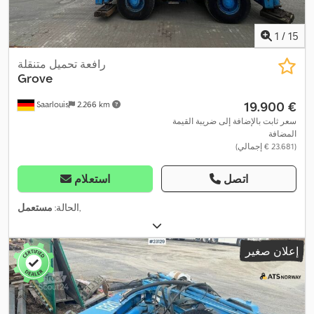
1
/
15
رافعة تحميل متنقلة
Grove
‏19.900 €
Saarlouis
2.266 km
سعر ثابت بالإضافة إلى ضريبة القيمة
المضافة
(‏23.681 € إجمالي)
اتصل
استعلام
,
الحالة:
مستعمل
إعلان صغير