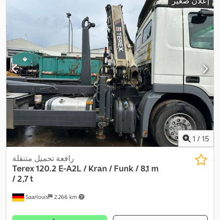
إعلان صغير
1
/
15
رافعة تحميل متنقلة
Terex 120.2 E-A2L / Kran / Funk / 8,1 m
/ 2,7 t
Saarlouis
2.266 km