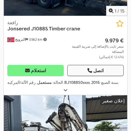
1
/
15
رافعة
Jonsered
J1088S Timber crane
‏9.979 €
3.562 km
النرويج
سعر ثابت بالإضافة إلى ضريبة القيمة
المضافة
(‏12.474 € إجمالي)
اتصل
استعلام
,
, سنة الصنع:
2016
BJ1088S0xxxx
, رقم الآلة/المركبة:
الحالة:
مستعمل
إعلان صغير