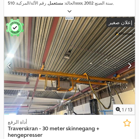
,
, سنة الصنع:
2002
510xxxx
الحالة:
مستعمل
, رقم الآلة/المركبة:
إعلان صغير
1
/
13
أداة الرفع
Traverskran - 30 meter skinnegang +
hengepresser