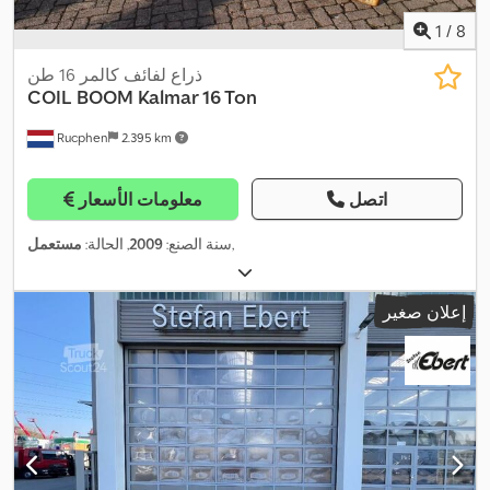
1
/
8
ذراع لفائف كالمر 16 طن
COIL BOOM Kalmar 16 Ton
Rucphen
2.395 km
اتصل
معلومات الأسعار
,
سنة الصنع:
2009
, الحالة:
مستعمل
إعلان صغير