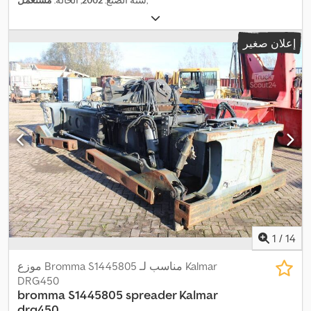
إعلان صغير
1
/
14
موزع Bromma S1445805 مناسب لـ Kalmar
DRG450
bromma S1445805 spreader Kalmar
drg450