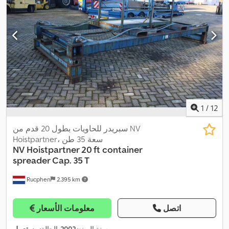
1
/
12
سبريدر للحاويات بطول 20 قدم من NV
Hoistpartner، سعة 35 طن
NV Hoistpartner 20 ft container
spreader Cap. 35 T
Rucphen
2.395 km
اتصل
معلومات الأسعار
,
سنة الصنع:
2002
, الحالة:
مستعمل