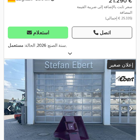
‏21.290 €
سعر ثابت بالإضافة إلى ضريبة القيمة
المضافة
(‏25.335 € إجمالي)
اتصل
استعلام
,
سنة الصنع:
2026
, الحالة:
مستعمل
إعلان صغير