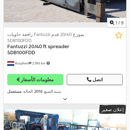
1
/
9
رافعة حاويات Fantuzzi بموزع 20/40 قدم
SDB100FDD
Fantuzzi
20/40 ft spreader
SDB100FDD
Rucphen
2.395 km
اتصل
معلومات الأسعار
,
سنة الصنع:
2016
, الحالة:
مستعمل
إعلان صغير