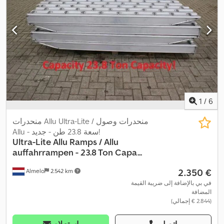
1
/
6
منحدرات Allu Ultra-Lite / منحدرات وصول
Allu - سعة 23.8 طن - جديد!
Ultra-Lite
Allu Ramps / Allu
auffahrrampen - 23.8 Ton Capa...
‏2.350 €
Almelo
2.542 km
في بي بالإضافة إلى ضريبة القيمة
المضافة
(‏2.844 € إجمالي)