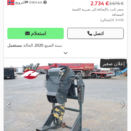
‏2.734 €
3.504 km
النرويج
‏3.676 €
سعر ثابت بالإضافة إلى ضريبة القيمة
المضافة
(‏3.418 € إجمالي)
اتصل
استعلام
,
سنة الصنع:
2020
, الحالة:
مستعمل
إعلان صغير