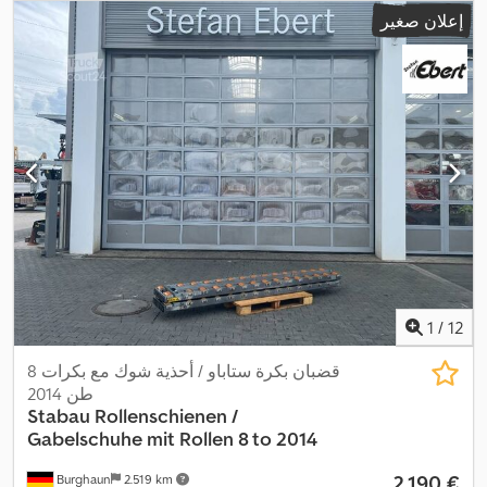
إعلان صغير
1
/
12
قضبان بكرة ستاباو / أحذية شوك مع بكرات 8
طن 2014
Stabau
Rollenschienen /
Gabelschuhe mit Rollen 8 to 2014
‏2.190 €
Burghaun
2.519 km