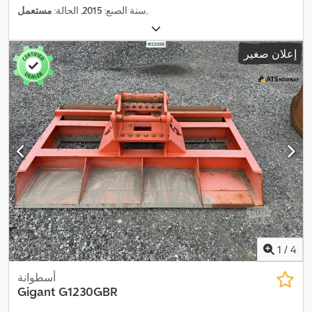
,
سنة الصنع:
2015
, الحالة:
مستعمل
إعلان صغير
1
/
4
أسطوانة
Gigant
G1230GBR