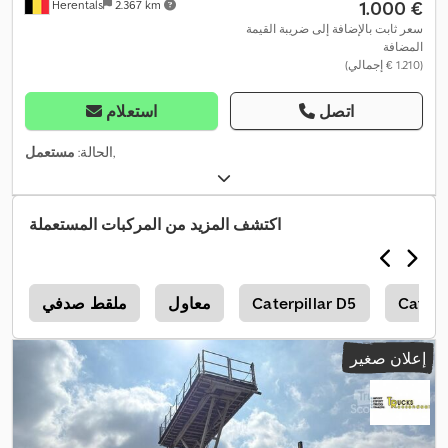
‏1.000 €
Herentals
2.367 km
سعر ثابت بالإضافة إلى ضريبة القيمة
المضافة
(‏1.210 € إجمالي)
اتصل
استعلام
,
الحالة:
مستعمل
اكتشف المزيد من المركبات المستعملة
Caterp
Caterpillar D5
معاول
ملقط صدفي
إعلان صغير