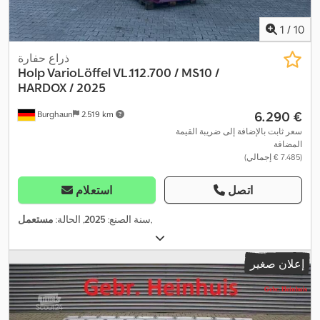
1
/
10
ذراع حفارة
Holp VarioLöffel VL.112.700 / MS10 /
HARDOX / 2025
‏6.290 €
Burghaun
2.519 km
سعر ثابت بالإضافة إلى ضريبة القيمة
المضافة
(‏7.485 € إجمالي)
اتصل
استعلام
,
سنة الصنع:
2025
, الحالة:
مستعمل
إعلان صغير