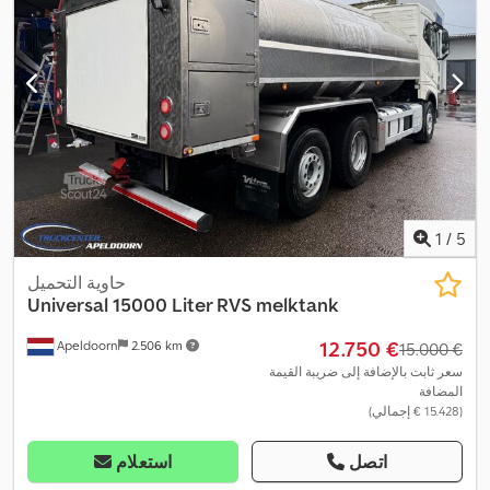
1
/
5
حاوية التحميل
Universal
15000 Liter RVS melktank
‏12.750 €
Apeldoorn
2.506 km
‏15.000 €
سعر ثابت بالإضافة إلى ضريبة القيمة
المضافة
(‏15.428 € إجمالي)
اتصل
استعلام