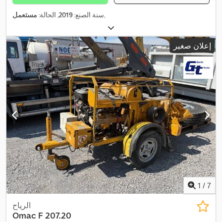
,
سنة الصنع:
2019
, الحالة:
مستعمل
إعلان صغير
1
/
7
الرياح
Omac
F 207.20