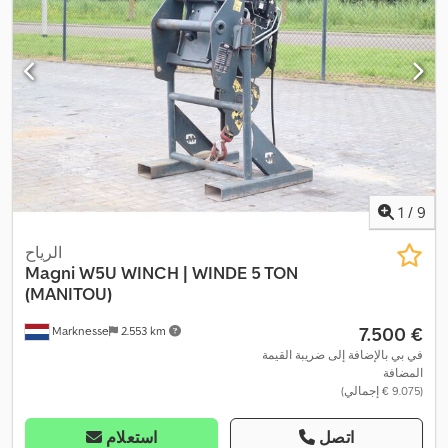
1
/
9
الرياح
Magni
W5U WINCH | WINDE 5 TON
(MANITOU)
‏7.500 €
Marknesse
2.553 km
في بي بالإضافة إلى ضريبة القيمة
المضافة
(‏9.075 € إجمالي)
اتصل
استعلام