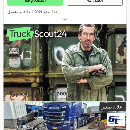
اتصل
استعلام
,
سنة الصنع:
2021
, الحالة:
مستعمل
أكثر من 140.000 طلب شراء شهريًا
اختر باقة التاجر
إعلان صغير