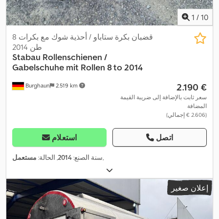
1
/
10
قضبان بكرة ستاباو / أحذية شوك مع بكرات 8
طن 2014
Stabau
Rollenschienen /
Gabelschuhe mit Rollen 8 to 2014
‏2.190 €
Burghaun
2.519 km
سعر ثابت بالإضافة إلى ضريبة القيمة
المضافة
(‏2.606 € إجمالي)
اتصل
استعلام
,
سنة الصنع:
2014
, الحالة:
مستعمل
إعلان صغير