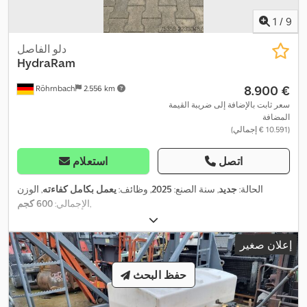
1
/
9
دلو الفاصل
HydraRam
‏8.900 €
Röhrnbach
2.556 km
سعر ثابت بالإضافة إلى ضريبة القيمة
المضافة
(‏10.591 € إجمالي)
اتصل
استعلام
الحالة:
جديد
, سنة الصنع:
2025
, وظائف:
يعمل بكامل كفاءته
, الوزن
,
الإجمالي:
600 كجم
إعلان صغير
حفظ البحث