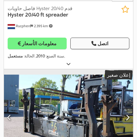
فاصل حاويات Hyster 20/40 قدم
Hyster
20/40 ft spreader
Rucphen
2.395 km
اتصل
معلومات الأسعار
,
سنة الصنع:
2010
, الحالة:
مستعمل
إعلان صغير