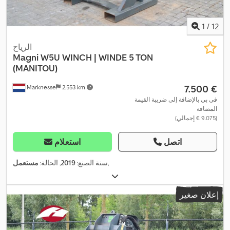
1
/
12
الرياح
Magni
W5U WINCH | WINDE 5 TON
(MANITOU)
‏7.500 €
Marknesse
2.553 km
في بي بالإضافة إلى ضريبة القيمة
المضافة
(‏9.075 € إجمالي)
اتصل
استعلام
,
سنة الصنع:
2019
, الحالة:
مستعمل
إعلان صغير