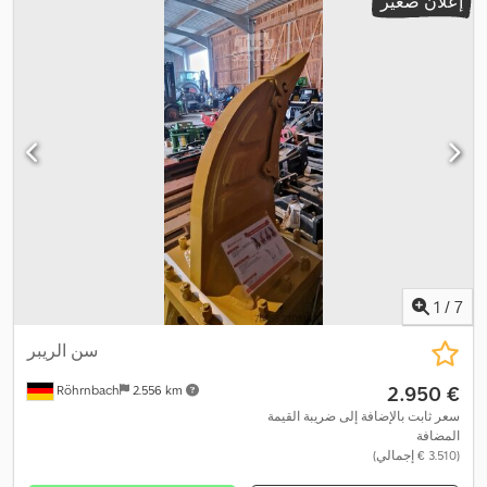
إعلان صغير
1
/
7
سن الريبر
‏2.950 €
Röhrnbach
2.556 km
سعر ثابت بالإضافة إلى ضريبة القيمة
المضافة
(‏3.510 € إجمالي)