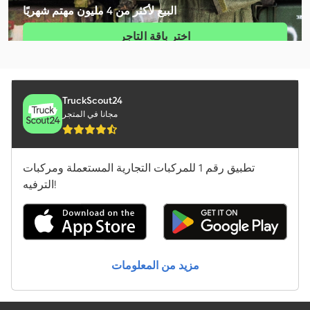
البيع لأكثر من 4 مليون مهتم شهريًا
Mercedes-Benz Atego
اختر باقة التاجر
Mercedes-Benz Atego 1200
إنشاء إعلان فردي
Mercedes-Benz Atego 1500
Mercedes-Benz Atego 800
TruckScout24
مجانا في المتجر
Schäffer 2028 Slt
المعدات الخاصة بتشغيل المطارات
تطبيق رقم 1 للمركبات التجارية المستعملة ومركبات
شاحنة الخردة
الترفيه!
شاحنة قلابة مع رافعة
شاحنة نقل الحليب
مزيد من المعلومات
عربة الآيس كريم
مركبة الشحن