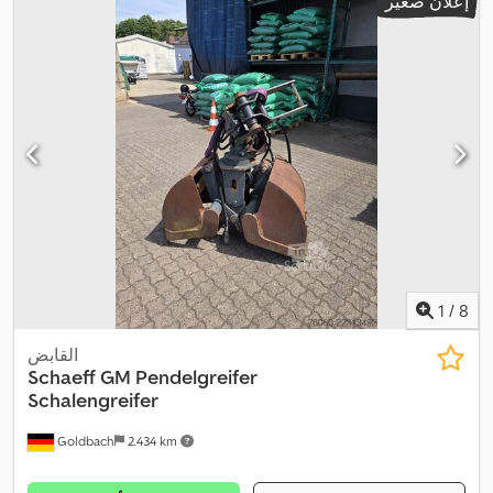
إعلان صغير
1
/
8
القابض
Schaeff
GM Pendelgreifer
Schalengreifer
Goldbach
2.434 km