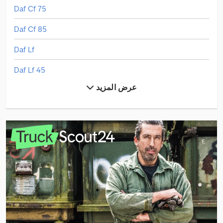
Daf Cf 75
Daf Cf 85
Daf Lf
Daf Lf 45
عرض المزيد
Jcb 533-105
Jcb 535-95
Linde H 30
Linde L 10
Linde L 12
Linde L 16
Mercedes-Benz Actros