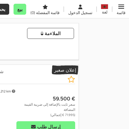
بيع
بح
لغة
قائمة
تسجيل الدخول
قائمة المفضلة
(0)
الملاءمة
إعلان صغير
شا
.212 km
‏59.500 €
سعر ثابت بالإضافة إلى ضريبة القيمة
المضافة
(‏71.995 € إجمالي)
إرسال طلب