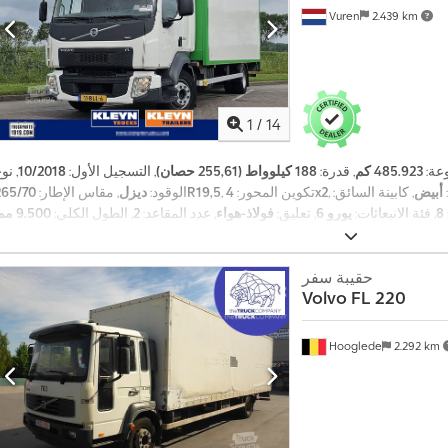
Vuren
2.439 km
1
/
14
وعة:
485.923 كم
, قدرة:
188 كيلوواط (255,61 حصان)
, التسجيل الأول:
10/2018
, نو
أبيض
, كابينة السائق:
4x2
, تكوين المحور:
265/70R19,5
الوقود:
ديزل
, مقاس الإطار:
8
, فئة الانبعاثات:
يورو 6
, تعليق:
فولاذ-هواء
, عدد المقاعد:
2
, الطول الكلي:
9.500 مم
3. مم
, طول مساحة التحميل:
6.990 مم
, عرض مساحة التحميل:
2.460 مم
, ارتفا
, معدات:
بلوتوث, تكييف الهواء, تنظيم النوافذ الكهربائي, رافعة خلفية, قفل مركزي
,
مرآة كهربائية, نظام التحكم في الجر, نظام الفرامل المانعة للانغلاق (ABS)
حقيبة سفر
Volvo
FL 220
Hooglede
2.292 km