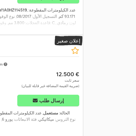
, عدد الكيلومترات المقطوعة:
W1A0HZ114519
93.171 كم
, التسجيل الأول:
08/2017
, نوع الوقو
, لون:
رمادي
,
C
, كفاءة الطاقة:
, قاعدة العجلات:
3.800 مم
, وقو
,
كابينة السائق:
كابي
إعلان صغير
km
‏12.500 €
سعر ثابت
(ضريبة القيمة المضافة غير قابلة للبيان)
إرسال طلب
الحالة:
مستعمل
, عدد الكيلومترات المقطو
, نوع التروس:
ميكانيكي
, فئة الانبعاثات:
يورو 6
, 