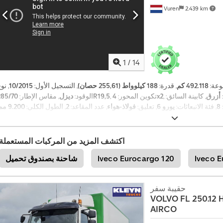
Vuren
2.439 km
1
/
14
وعة:
492.118 كم
, قدرة:
188 كيلوواط (255,61 حصان)
, التسجيل الأول:
10/2015
, نو
أزرق
, كابينة السائق:
4x2
, تكوين المحور:
285/70R19,5
الوقود:
ديزل
, مقاس الإطار:
8
, فئة الانبعاثات:
يورو 6
, تعليق:
فولاذ-هواء
, عدد المقاعد:
2
, الطول الكلي:
9.200 مم
3.7 مم
, طول مساحة التحميل:
7.000 مم
, عرض مساحة التحميل:
2.450 مم
, ارتفا
معدات:
بلوتوث, تكييف الهواء, تنظيم النوافذ الكهربائي, رافعة خلفية, مثبت السرعة
,
مرآة كهربائية, نظام التحكم في الجر, نظام الفرامل المانعة للانغلاق (ABS)
اكتشف المزيد من المركبات المستعملة
Iveco E
Iveco Eurocargo 120
شاحنة بصندوق تحميل
حقيبة سفر
VOLVO
FL 250.12
AIRCO