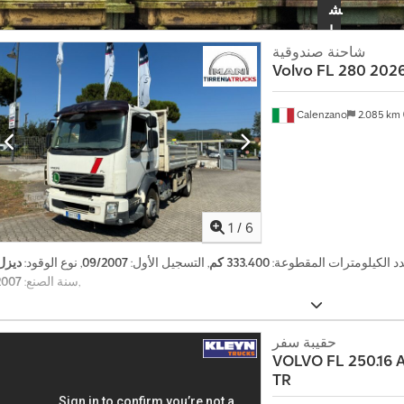
ش
ا
ء
شاحنة صندوقية
Volvo
FL 280 202
إ
ع
Calenzano
2.085 km
ل
ا
ن
1
/
6
دد الكيلومترات المقطوعة:
333.400 كم
, التسجيل الأول:
09/2007
, نوع الوقود:
ديزل
,
سنة الصنع:
2007
حقيبة سفر
VOLVO
FL 250.16 
TR