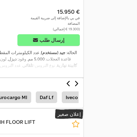
‏15.950 €
في بي بالإضافة إلى ضريبة القيمة
المضافة
(‏19.300 € إجمالي)
إرسال طلب
الحالة:
جيد (مستخدم)
, عدد الكيلومترات المقط
, قاعدة العجلات:
5.000 مم
, وقود:
ديزل
, لون:
كابينة نهارية
, نوع التروس:
تلقائي
, عدد التروس:
العرض الكلي:
2.550 مم
, الارتفاع الكلي:
00
مساحة التحميل:
2.510 مم
, سنة الصنع:
2015
, 
 قماشي
Iveco Eurocargo E
Daf Lf
urocargo Ml
إعلان صغير
 HH FLOOR LIFT