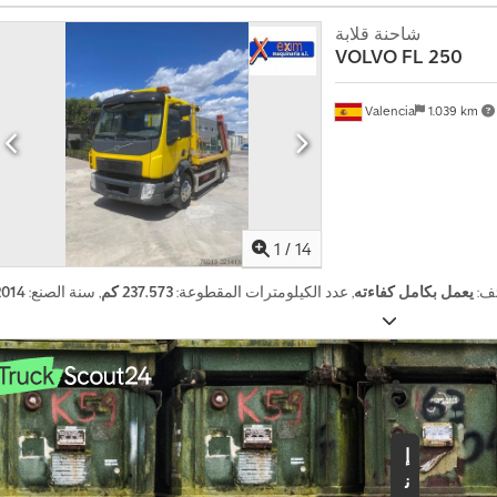
شاحنة قلابة
VOLVO
FL 250
Valencia
1.039 km
م
ر
ك
ب
1
/
14
ة
ل
ئف:
يعمل بكامل كفاءته
, عدد الكيلومترات المقطوعة:
237.573 كم
, سنة الصنع:
2014
ل
ب
ي
ع
؟
إ
ن