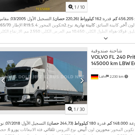
1
/
10
456.205 كم
, قدرة:
162 كيلوواط (220,26 حصان)
, التسجيل الأول:
03/2005
, مقاس
 لون:
آخر
, كابينة السائق:
كابينة نهارية
, نوع
4x2
, تكوين المحور:
265/70 R19.5
الإطار:
عليق:
فولاذ-هواء
, الطول الكلي:
10.450 مم
, العرض الكلي:
2.550 مم
, الارتفاع الكلي
,
3.300 مم
, سنة الصنع:
2005
, معدات:
رافعة خلفية
شاحنة صندوقية
VOLVO
FL 240 Pri
145000 km LBW E
Lahr
2.230 km
1
/
30
عة:
148.000 كم
, قدرة:
180 كيلوواط (244,73 حصان)
, التسجيل الأول:
07/2018
, نو
 تكوين المحور:
محورين
, لون:
أبيض
, نوع التروس:
تلقائي
, فئة الانبعاثات:
يورو 6
, حجم