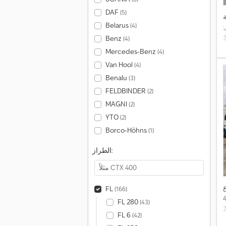
DAF
(5)
Belarus
(4)
:
Benz
(4)
Mercedes-Benz
(4)
Van Hool
(4)
Benalu
(3)
FELDBINDER
(2)
MAGNI
(2)
YTO
(2)
Borco-Höhns
(1)
الطراز:
ع
FL
(166)
FL 280
(43)
FL 6
(42)