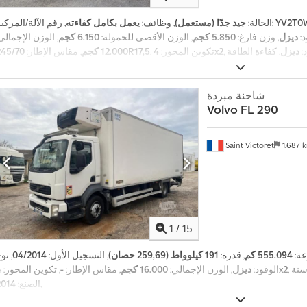
YV2T0
, رقم الآلة/المركبة:
الحالة:
جيد جدًا (مستعمل)
, وظائف:
يعمل بكامل كفاءته
د:
ديزل
, وزن فارغ:
5.850 كجم
, الوزن الأقصى للحمولة:
6.150 كجم
, الوزن الإجمالي
د:
ديزل
4x2
, تكوين المحور:
245/70R17,5
12.000 كجم
, مقاس الإطار:
نة نهارية
, نوع التروس:
ميكانيكي
, تعليق:
فولاذ-هواء
, عدد المقاعد:
2
, سنة الصنع:
2017
شاحنة مبردة
Volvo
FL 290
Saint Victoret
1.687 
1
/
15
عة:
555.094 كم
, قدرة:
191 كيلوواط (259,69 حصان)
, التسجيل الأول:
04/2014
, نو
سنة
4x2
الوقود:
ديزل
, الوزن الإجمالي:
16.000 كجم
, مقاس الإطار:
-
, تكوين المحور:
,
الصنع:
2014