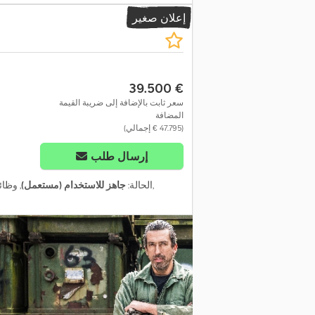
إعلان صغير
‏39.500 €
سعر ثابت بالإضافة إلى ضريبة القيمة
المضافة
(‏47.795 € إجمالي)
إرسال طلب
,
الحالة:
جاهز للاستخدام (مستعمل)
, وظا