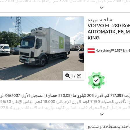
ميل:
7.300 مم
, عرض مساحة التحميل:
2.270 مم
, ارتفاع مساحة التحميل:
2.700 مم
,
تكييف الهواء, رافعة خلفية, نظام الفرامل المانعة للانغلاق (ABS)
معدات:
شاحنة مبردة
VOLVO
FL 280 Kü
AUTOMATIK, E6, 
KING
Hörsching
2.557 km
1
/
29
عة:
717.393 كم
, قدرة:
206 كيلوواط (280,08 حصان)
, التسجيل الأول:
06/2007
, نو
ن الأقصى للحمولة:
7.750 كجم
, الوزن الإجمالي:
18.000 كجم
, مقاس الإطار:
295/80
م
, فرامل:
كبح المحرك
, كابينة السائق:
كابينة نهارية
, فئة الانبعاثات:
يورو 4
,
R22,5
الكلي:
2.600 مم
, العرض الكلي:
4.000 مم
, الارتفاع الكلي:
9.900 مم
, طول مساحة
يف الهواء, قفل التروس التفاضلية, كمبيوتر على متن المركبة, مثبت السرعة, نظام
حنة بمسطحة ومشمع
,
الفرامل المانعة للانغلاق (ABS)