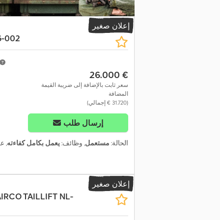
إعلان صغير
6-002
‏26.000 €
سعر ثابت بالإضافة إلى ضريبة القيمة
المضافة
(‏31.720 € إجمالي)
إرسال طلب
الحالة:
مستعمل
, وظائف:
يعمل بكامل كفاءته
, ع
إعلان صغير
AIRCO TAILLIFT NL-