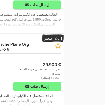
إرسال طلب
الحالة:
مستعمل
, عدد الكيلومترات المقطوعة:
, قاعدة العجلات:
5.850 مم
, فرامل:
كبح المحرك
,
التروس:
ميكانيكي
, فئة الانبعاثات:
يورو 3
, ت
إعلان صغير
tsche Plane Org
uro 6
‏29.900 €
سعر ثابت بالإضافة إلى ضريبة القيمة
المضافة
(‏35.581 € إجمالي)
إرسال طلب
الحالة:
مستعمل
, عدد الكيلومترات المقطو
الوقود:
ديزل
, الوزن الإجمالي:
12.000 كجم
,