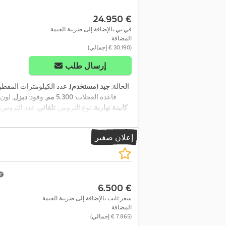
‏24.950 €
في بي بالإضافة إلى ضريبة القيمة
المضافة
(‏30.190 € إجمالي)
إرسال طلب
الحالة:
جيد (مستخدم)
, عدد الكيلومترات المقط
, قاعدة العجلات:
5.300 مم
, وقود:
ديزل
, لون:
كابينة نهارية
, نوع التروس:
تلقائي
, عدد التروس:
العرض الكلي:
2.550 مم
, الارتفاع الكلي:
490
مساحة التحميل:
2.380 مم
, سنة الصنع:
2018
إعلان صغير
‏6.500 €
سعر ثابت بالإضافة إلى ضريبة القيمة
المضافة
(‏7.865 € إجمالي)