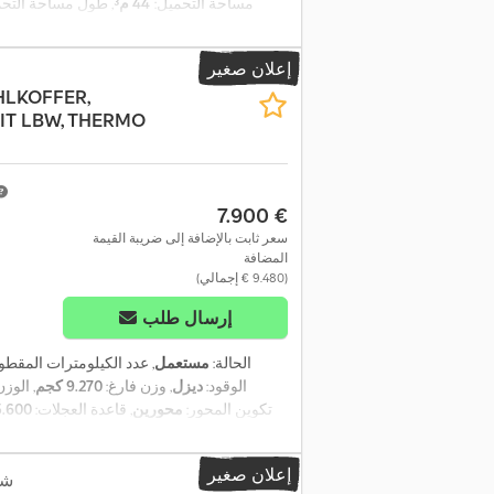
مساحة التحميل:
44 م³
, طول مساحة التح
إعلان صغير
HLKOFFER,
MIT LBW, THERMO
‏7.900 €
سعر ثابت بالإضافة إلى ضريبة القيمة
المضافة
(‏9.480 € إجمالي)
إرسال طلب
الحالة:
مستعمل
, عدد الكيلومترات المقطو
الوقود:
ديزل
, وزن فارغ:
9.270 كجم
, الوز
, تكوين المحور:
محورين
, قاعدة العجلات:
5.600 م
تعليق:
فولاذ-هواء
, عدد المقاعد:
2
, الطول 
التحميل:
7.300 مم
, معدات:
تسجيل الشاحنة, تكي
إعلان صغير
شا