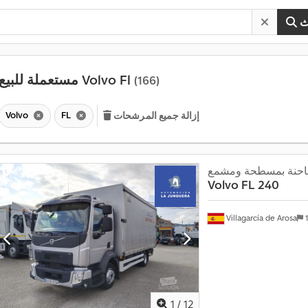
ث
مستعملة للبيع Volvo Fl
(166)
Volvo
FL
إزالة جميع المرشحات
حنة بمسطحة ومشمع
Volvo
FL 240
Villagarcía de Arosa
1
1
/
12