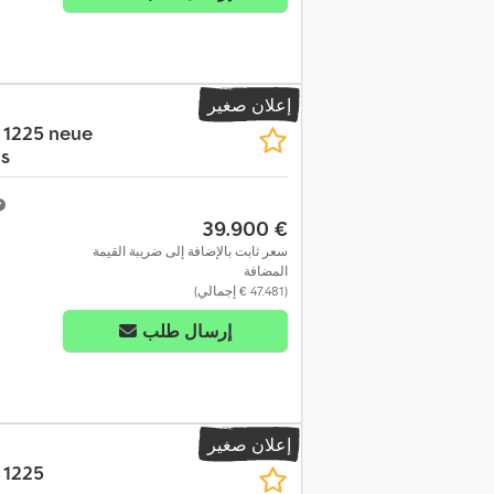
إعلان صغير
r 1225 neue
cs
‏39.900 €
سعر ثابت بالإضافة إلى ضريبة القيمة
المضافة
(‏47.481 € إجمالي)
إرسال طلب
إعلان صغير
 1225