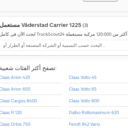
ل
ت
ا
مستعمل Väderstad Carrier 1225
(3)
ج
ر
إ
ن
ش
ا
تصفح أكثر الفئات شعبية:
ء
Claas Arion 420
Claas Volto 45
إ
ع
Claas Arion 650
Claas Volto 65
ل
ا
Claas Cargos 8400
Claas Volto 800
ن
م
Claas Fl 120
Dalbo Rollomaximum 620
ف
ر
ر
ك
Claas Orbis 750
Fendt 942 Vario
ب
د