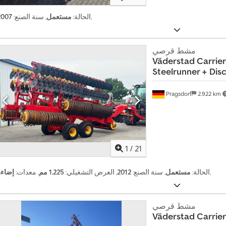
,
الحالة:
مستعمل
, سنة الصنع:
2007
مشط قرصي
Väderstad
Carrie
Steelrunner + Dis
ا
ل
Pragsdorf
2.922 km
ب
ي
ع
ل
أ
1
/
21
ك
ث
ر
,
الحالة:
مستعمل
, سنة الصنع:
2012
, العرض التشغيلي:
1.225 مم
, معدات:
إضاءة
م
ن
4
مشط قرصي
م
Väderstad
Carrier
ل