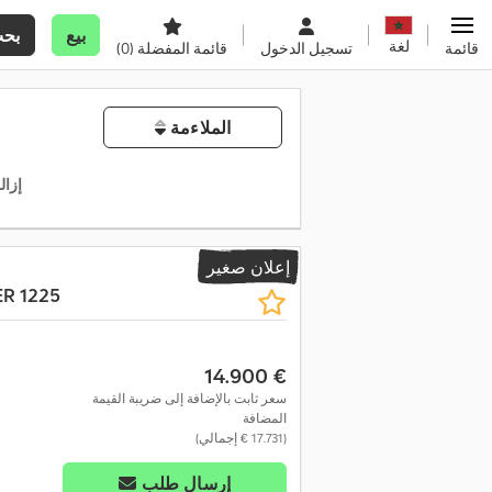
بيع
بح
لغة
قائمة
تسجيل الدخول
قائمة المفضلة
(0)
الملاءمة
إزال
إعلان صغير
R 1225
‏14.900 €
سعر ثابت بالإضافة إلى ضريبة القيمة
المضافة
(‏17.731 € إجمالي)
إرسال طلب