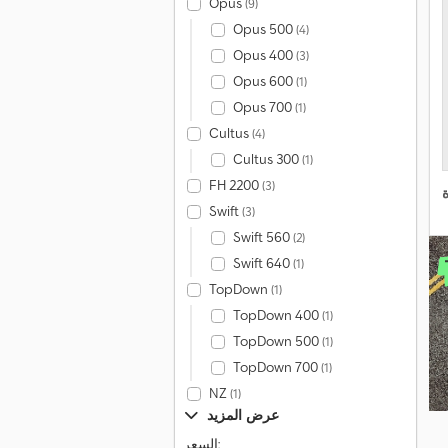
Opus
(9)
Opus 500
(4)
Opus 400
(3)
Opus 600
(1)
Opus 700
(1)
Cultus
(4)
Cultus 300
(1)
FH 2200
(3)
Swift
(3)
Swift 560
(2)
Swift 640
(1)
TopDown
(1)
TopDown 400
(1)
TopDown 500
(1)
TopDown 700
(1)
NZ
(1)
عرض المزيد
السعر: