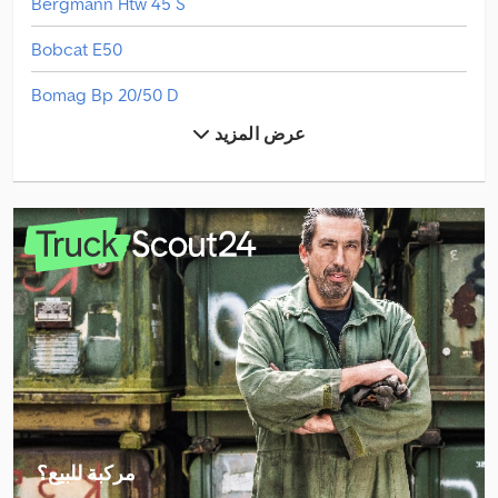
Bergmann Htw 45 S
Bobcat E50
Bomag Bp 20/50 D
عرض المزيد
Caterpillar D5
Dieci Pegasus 50.25
Grimme Ks 75-4
Hitachi Zx33U-6
Hitachi Zx350Lc-6
Hitachi Zx48U-6
Hitachi Zx55U-6
Hitachi Zx85Us-6
مركبة للبيع؟