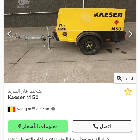
1
/
13
ضاغط غاز التبريد
Kaeser
M 50
Waregem
2.295 km
اتصل
معلومات الأسعار
,
1.073 h
الحالة:
مستعمل
, سنة الصنع:
2011
, ساعات التشغيل: