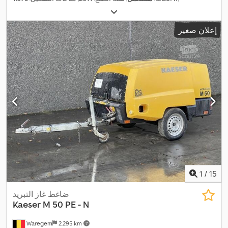
إعلان صغير
1
/
15
ضاغط غاز التبريد
Kaeser
M 50 PE - N
Waregem
2.295 km