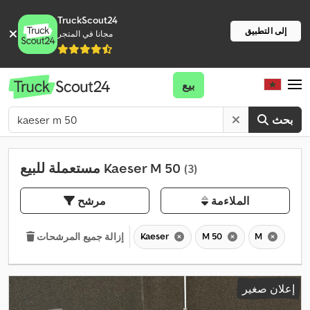
TruckScout24
إلى التطبيق
مجانا في المتجر
بيع
بحث
مستعملة للبيع Kaeser M 50
(3)
الملاءمة
مرشح
Kaeser
M 50
M
إزالة جميع المرشحات
إعلان صغير