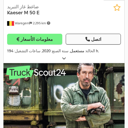
ضاغط غاز التبريد
Kaeser
M 50 E
Waregem
2.295 km
اتصل
معلومات الأسعار
,
194 h
الحالة:
مستعمل
, سنة الصنع:
2020
, ساعات التشغيل: