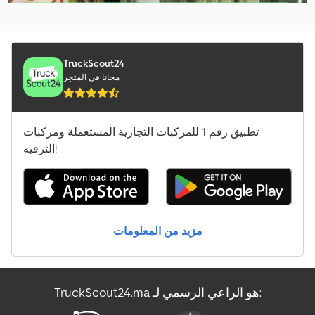
Jcb 525-60 Hi Viz
إنشاء إعلان
Jcb 533-105
Jcb 535-95
TruckScout24
مجانا في المتجر
Kubota U10-3
Kubota U48-4
تطبيق رقم 1 للمركبات التجارية المستعملة ومركبات
Liebherr 53 K
الترفيه!
Manitou 150 Aetj-C
Manitou M 30-4
مزيد من المعلومات
Manitou Mi 25 D
Merlo Tf 33.7-115
TruckScout24.ma هو الراعي الرسمي لـ:
Sennebogen 355 E