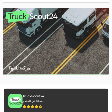
Iveco Eurocargo 120
Iveco Eurocargo 75
Iveco Eurocargo E
Iveco Eurocargo Ml
Iveco Eurotech
Iveco Magelys
Iveco Magirus
مركبة للبيع؟
Iveco Ml 100
إنشاء إعلان
Iveco Ml 80
Iveco Stralis
TruckScout24
مجانا في المتجر
Iveco Stralis 400