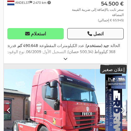
‏54.500 €
ANDELST
2.470 km
سعر ثابت بالإضافة إلى ضريبة القيمة
المضافة
(‏65.945 € إجمالي)
اتصل
استعلام
الحالة:
جيد (مستخدم)
, عدد الكيلومترات المقطوعة:
490.648 كم
, قدرة:
368 كيلوواط (500,34 حصان)
, التسجيل الأول:
06/2009
, نوع الوقود:
, قاعدة العجلات:
6x4
ديزل
, مقاس الإطار:
315/80 22.5
, تكوين المحور:
5.350 مم
, وقود:
ديزل
, كابينة السائق:
كابينة نوم
, نوع التروس:
ميكانيكي
,
إعلان صغير
فئة الانبعاثات:
يورو 5
, تعليق:
فولاذ-هواء
, عدد المقاعد:
2
, الطول الكلي:
10.300 مم
, العرض الكلي:
2.550 مم
, الارتفاع الكلي:
3.900 مم
, الحمولة
المحورية المسموح بها (المحور 1):
8.000 كجم
, الحمولة المسموح بها
للمحور (المحور 2):
9.500 كجم
, الحمولة المحورية المسموح بها (المحور
EBS (نظام المكابح
, معدات:
3):
9.500 كجم
, سنة الصنع:
2009
الإلكتروني), تكييف الهواء, تنظيم النوافذ الكهربائي, رافعة, قفل التروس
,
التفاضلية, مثبت السرعة, نظام الفرامل المانعة للانغلاق (ABS)