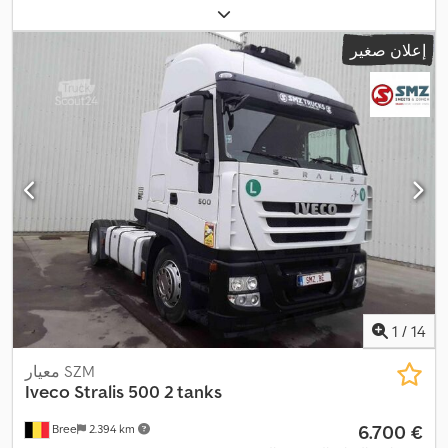
,
أبيض
, نوع التروس:
تلقائي
, سنة الصنع:
2024
إعلان صغير
1
/
14
معيار SZM
Iveco
Stralis 500 2 tanks
‏6.700 €
Bree
2.394 km