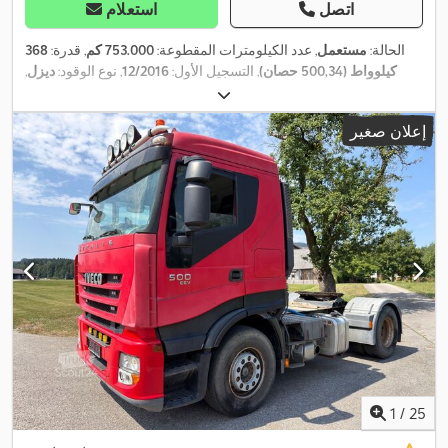
اتصل
استعلام
الحالة:
مستعمل
, عدد الكيلومترات المقطوعة:
753.000 كم
, قدرة:
368
كيلوواط (500,34 حصان)
, التسجيل الأول:
12/2016
, نوع الوقود:
ديزل
,
تكوين المحور:
3 محاور
, لون:
أبيض
, نوع التروس:
ميكانيكي
, فئة الانبعاثات:
,
يورو 6
, سنة الصنع:
2016
إعلان صغير
1
/
25