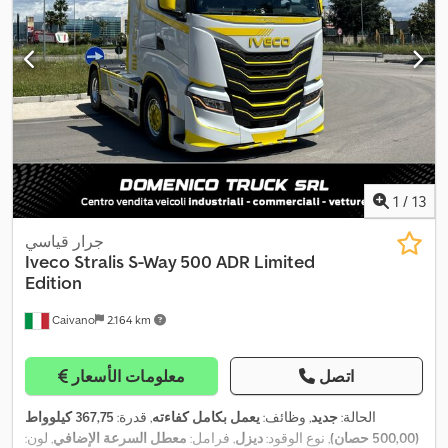
,
نظام الفرامل المانعة للانغلاق (ABS), وسادة هوائية
1
/
13
جرار قياسي
Iveco
Stralis S-Way 500 ADR Limited
Edition
Caivano
2.164 km
اتصل
معلومات الأسعار
الحالة:
جديد
, وظائف:
يعمل بكامل كفاءته
, قدرة:
367,75 كيلوواط
(500,00 حصان)
, نوع الوقود:
ديزل
, فرامل:
معطل السرعة الإضافي
, لون: