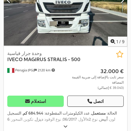
1
/
9
وحدة جرار قياسية
IVECO MAGIRUS
STRALIS - 500
‏32.000 €
Perugia (PG)
2.120 km
سعر ثابت بالإضافة إلى ضريبة القيمة
المضافة
(‏39.040 € إجمالي)
اتصل
استعلام
الحالة:
مستعمل
, عدد الكيلومترات المقطوعة:
684.944 كم
, التسجيل
, لون:
أبيض
, نوع
6x2
الأول:
06/2017
, نوع الوقود:
ديزل
, تكوين المحور:
التروس:
تلقائي
, فئة الانبعاثات:
يورو 6
, تعليق:
هواء
, عدد المقاعد:
2
,