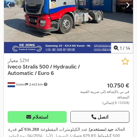
1
/
14
معيار SZM
Iveco
Stralis 500 / Hydraulic /
Automatic / Euro 6
‏10.750 €
Vuren
2.443 km
في بي بالإضافة إلى ضريبة القيمة
المضافة
(‏13.008 € إجمالي)
اتصل
استعلام
الحالة:
جيد (مستخدم)
, عدد الكيلومترات المقطوعة:
934.288 كم
, قدرة:
500 كيلوواط (679,81 حصان)
, التسجيل الأول:
04/2014
, نوع الوقود: