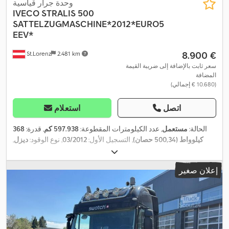
وحدة جرار قياسية
IVECO
STRALIS 500
SATTELZUGMASCHINE*2012*EURO5
EEV*
‏8.900 €
St.Lorenz
2.481 km
سعر ثابت بالإضافة إلى ضريبة القيمة
المضافة
(‏10.680 € إجمالي)
اتصل
استعلام
الحالة:
مستعمل
, عدد الكيلومترات المقطوعة:
597.938 كم
, قدرة:
368
كيلوواط (500,34 حصان)
, التسجيل الأول:
03/2012
, نوع الوقود:
ديزل
,
الوزن الإجمالي:
18.000 كجم
, تكوين المحور:
محورين
, الفحص القادم
, فرامل:
المُبطئ
, لون:
أحمر
, نوع التروس:
تلقائي
, فئة
03/2025
(TÜV):
إعلان صغير
الانبعاثات:
يورو 5
, سنة الصنع:
2012
, معدات:
تكييف الهواء, نظام الفرامل
,
المانعة للانغلاق (ABS)