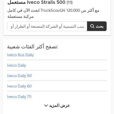
مستعمل Iveco Stralis 500
(11)
النوافذ الكهربائي, توجيه معزز بالطاقة, ثلاجة, جهاز تسجيل السرعة
(تاكوغراف), خزان وقود ثانوي, سبويلر, سخان التدفئة أثناء التوقف, قفل
ابحث الآن في كامل TruckScout24 مع أكثر من 120.000
التروس التفاضلية, قفل مركزي, كمبيوتر على متن المركبة, مثبت
مركبة مستعملة.
السرعة, مدفأة المقعد, مرآة كهربائية, مراقبة ضغط الإطارات, مرشح
السخام, مساعد بدء التشغيل على المرتفعات, مصابيح أمامية إضافية,
بحث
مكيف هواء مخصص للوقوف (باركنج), نظام التحكم في الجر, نظام
,
الفرامل المانعة للانغلاق (ABS), وسادة هوائية, وصلات المقطورة
تصفح أكثر الفئات شعبية:
Iveco Bus Daily
Iveco Daily
Iveco Daily 50
Iveco Daily 60
Iveco Daily 70
عرض المزيد
Iveco Eurocargo