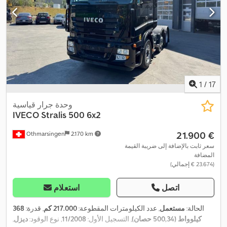
1
/
17
وحدة جرار قياسية
IVECO
Stralis 500 6x2
‏21.900 €
Othmarsingen
2.170 km
سعر ثابت بالإضافة إلى ضريبة القيمة
المضافة
(‏23.674 € إجمالي)
اتصل
استعلام
الحالة:
مستعمل
, عدد الكيلومترات المقطوعة:
217.000 كم
, قدرة:
368
كيلوواط (500,34 حصان)
, التسجيل الأول:
11/2008
, نوع الوقود:
ديزل
,