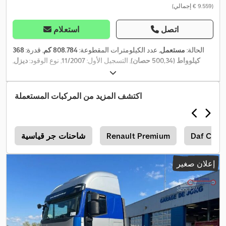
(‏9.559 € إجمالي)
اتصل
استعلام
الحالة:
مستعمل
, عدد الكيلومترات المقطوعة:
808.784 كم
, قدرة:
368
كيلوواط (500,34 حصان)
, التسجيل الأول:
11/2007
, نوع الوقود:
ديزل
,
, حالة الإطارات:
25 نسبة مئوية
, تكوين
385/65R22.5
مقاس الإطار:
, قاعدة العجلات:
3.700 مم
, وقود:
ديزل
, نوع التروس:
تلقائي
,
4x2
المحور:
عدد التروس:
12
, فئة الانبعاثات:
يورو 5
, تعليق:
فولاذ-هواء
, الطول الكلي:
اكتشف المزيد من المركبات المستعملة
6.100 مم
, الارتفاع الكلي:
3.900 مم
, سنة الصنع:
2007
, معدات:
تكييف
,
الهواء, سبويلر
Daf Cf
Renault Premium
شاحنات جر قياسية
ش
إعلان صغير