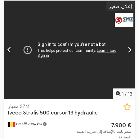
,
معدات:
تكييف الهواء, توجيه معزز بالطاقة, مثبت السرعة
إعلان صغير
1
/
13
معيار SZM
Iveco
Stralis 500 cursor 13 hydraulic
‏7.900 €
Bree
2.394 km
سعر ثابت بالإضافة إلى ضريبة القيمة
المضافة