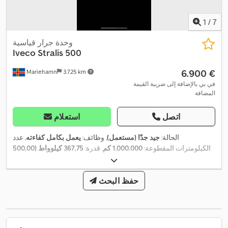
1
/
7
وحدة جرار قياسية
Iveco
Stralis 500
‏6.900 €
Mariehamn
3.725 km
في بي بالإضافة إلى ضريبة القيمة
المضافة
اتصل
استعلام
الحالة:
جيد جدًا (مستعمل)
, وظائف:
يعمل بكامل كفاءته
, عدد
الكيلومترات المقطوعة:
1.000.000 كم
, قدرة:
367,75 كيلوواط (500,00
حصان)
, التسجيل الأول:
03/2011
, نوع الوقود:
ديزل
, حالة الإطارات:
70
, سعة
B
, كفاءة الطاقة:
نسبة مئوية
, تكوين المحور:
محورين
, وقود:
ديزل
خزان الوقود:
1.200 ل
حفظ البحث
, استهلاك الوقود (داخل المدينة):
20 لتر/100 كم
,
استهلاك الوقود (مجمع):
25 لتر/100 كم
, فرامل:
المُبطئ
, لون:
أبيض
,
كابينة السائق:
كابينة نوم
, نوع التروس:
تلقائي
, عدد التروس:
12
, فئة
EBS (نظام
, معدات:
الانبعاثات:
يورو 5
, عدد الأسرّة:
2
, سنة الصنع:
2011
المكابح الإلكتروني), أدبلو, أضواء الضباب, المُبطئ, تكييف الهواء, تنظيم