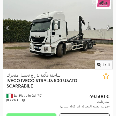
1
/
11
شاحنة قلّابة بذراع تحميل متحرك
IVECO
IVECO STRALIS 500 USATO
SCARRABILE
‏49.500 €
San Pietro in Gu' (PD)
2.232 km
سعر ثابت
(ضريبة القيمة المضافة غير قابلة للبيان)