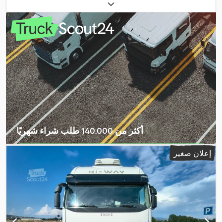
الوزن الإجمالي:
26.000 كجم
, نوع التروس:
تلقائي
, فئة الانبعاثات:
يورو 5
,
,
معدات:
مرشح السخام
أكثر من 140.000 طلب شراء شهريًا
اختر باقة التاجر
إعلان صغير