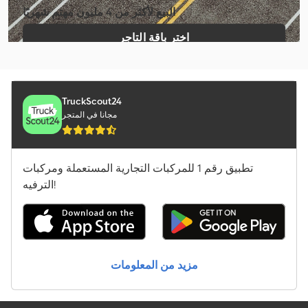
البيع لأكثر من 4 مليون مهتم شهريًا
Fendt Former 351 Dn
اختر باقة التاجر
Fendt Former 426 Dn
إنشاء إعلان فردي
Fendt Former 880
Fendt Ideal 8 T
TruckScout24
مجانا في المتجر
Fendt Rotana 160 V Combi
Fendt Rotana 180 V Xtra
تطبيق رقم 1 للمركبات التجارية المستعملة ومركبات
Fendt Tigo 50 Mr Profi
الترفيه!
Fendt Tigo 60 Mr Profi
Fendt Twister 13010 T
مزيد من المعلومات
Fendt Twister 8608 Dn
Haulotte Optimum 8