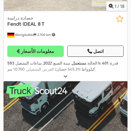
1
/
18
حصادة دراسة
Fendt
IDEAL 8 T
Königslutter
2.700 km
اتصل
معلومات الأسعار
, قدرة:
401
593 h
الحالة:
مستعمل
, سنة الصنع:
2022
, ساعات التشغيل:
,
كيلوواط (545,21 حصان)
, العرض التشغيلي:
10.700 مم