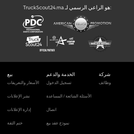
TruckScout24.ma هو الراعي الرسمي لـ:
John Deere 7R 330
John Deere 8Rx 410
شركة
الخدمة والدعم
بيع
وظائف
تسجيل الدخول
الأسعار والتعريفات
الأسئلة الشائعة / المساعدة
نشر الإعلانات
اتصال
إدارة الإعلانات
نموذج عقد بيع
ختم الثقة