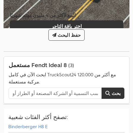
البيع لأكثر من 4 مليون مهتم شهريًا
اختر باقة التاجر
حفظ البحث
إنشاء إعلان فردي
مستعمل Fendt Ideal 8
(3)
ابحث الآن في كامل TruckScout24 مع أكثر من 120.000
مركبة مستعملة.
بحث
تصفح أكثر الفئات شعبية:
Binderberger H8 E