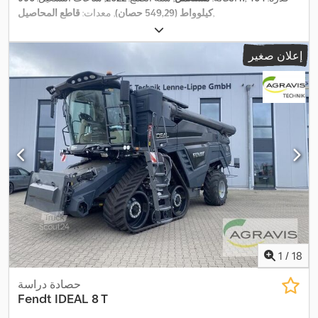
,
كيلوواط (549,29 حصان)
, معدات:
قاطع المحاصيل
إعلان صغير
1
/
18
حصادة دراسة
Fendt
IDEAL 8 T