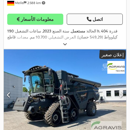
Melle
2.588 km
اتصل
معلومات الأسعار
, قدرة:
404
190 h
الحالة:
مستعمل
, سنة الصنع:
2023
, ساعات التشغيل:
كيلوواط (549,29 حصان)
, العرض التشغيلي:
10.700 مم
, معدات:
قاطع
,
الكانولا, قاطع المحاصيل
إعلان صغير