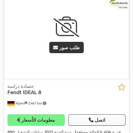
طلب صور
حصادة دراسة
Fendt
IDEAL 8
Alpen
2.467 km
اتصل
معلومات الأسعار
, قدرة:
404
990 h
الحالة:
مستعمل
, سنة الصنع:
2022
, ساعات التشغيل: