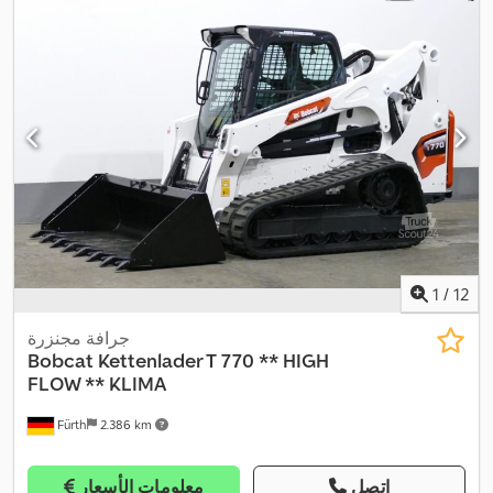
1
/
12
جرافة مجنزرة
Bobcat
Kettenlader T 770 ** HIGH
FLOW ** KLIMA
Fürth
2.386 km
اتصل
معلومات الأسعار