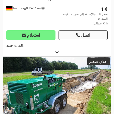
‏1 €
Nürnberg
2.482 km
سعر ثابت بالإضافة إلى ضريبة القيمة
المضافة
(‏1 € إجمالي)
اتصل
استعلام
,
الحالة:
جديد
إعلان صغير