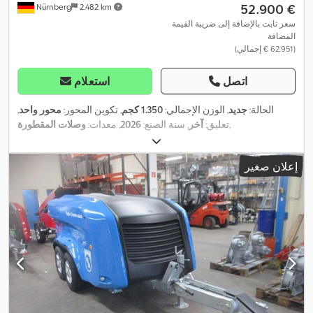
‏52.900 €
Nürnberg
2.482 km
سعر ثابت بالإضافة إلى ضريبة القيمة
المضافة
(‏62.951 € إجمالي)
اتصل
استعلام
الحالة:
جديد
, الوزن الإجمالي:
1.350 كجم
, تكوين المحور:
محور واحد
,
,
تعليق:
آخر
, سنة الصنع:
2026
, معدات:
وصلات المقطورة
إعلان صغير