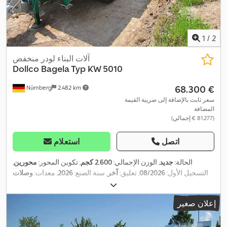
1
/
2
آلات البناء لودر منخفض
Dollco
Bagela Typ KW 5010
‏68.300 €
Nürnberg
2.482 km
سعر ثابت بالإضافة إلى ضريبة القيمة
المضافة
(‏81.277 € إجمالي)
اتصل
استعلام
الحالة:
جديد
, الوزن الإجمالي:
2.600 كجم
, تكوين المحور:
محورين
,
التسجيل الأول:
08/2026
, تعليق:
آخر
, سنة الصنع:
2026
, معدات:
وصلات
,
المقطورة
إعلان صغير