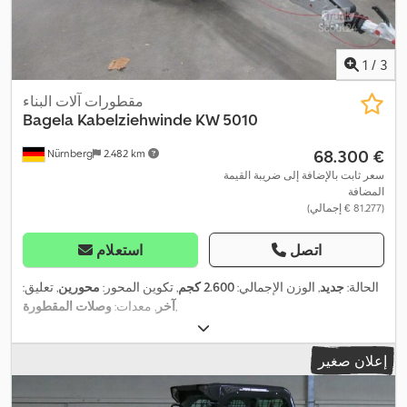
1
/
3
مقطورات آلات البناء
Bagela
Kabelziehwinde KW 5010
‏68.300 €
Nürnberg
2.482 km
سعر ثابت بالإضافة إلى ضريبة القيمة
المضافة
(‏81.277 € إجمالي)
اتصل
استعلام
الحالة:
جديد
, الوزن الإجمالي:
2.600 كجم
, تكوين المحور:
محورين
, تعليق:
,
آخر
, معدات:
وصلات المقطورة
إعلان صغير