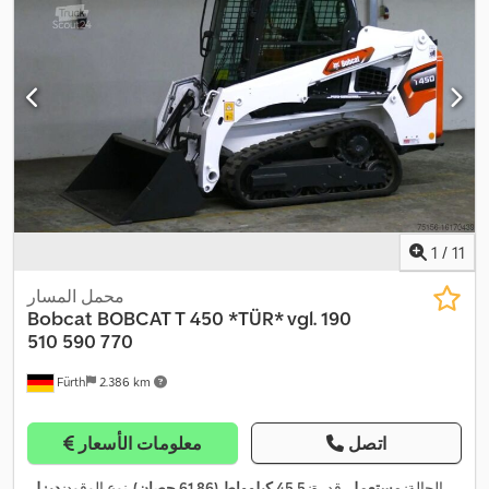
1
/
11
محمل المسار
Bobcat
BOBCAT T 450 *TÜR* vgl. 190
510 590 770
Fürth
2.386 km
اتصل
معلومات الأسعار
الحالة:
مستعمل
, قدرة:
45,5 كيلوواط (61,86 حصان)
, نوع الوقود:
ديزل
,