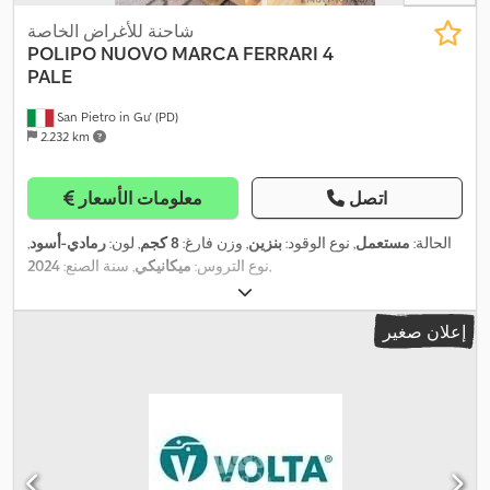
شاحنة للأغراض الخاصة
POLIPO NUOVO MARCA FERRARI 4
PALE
San Pietro in Gu' (PD)
2.232 km
اتصل
معلومات الأسعار
الحالة:
مستعمل
, نوع الوقود:
بنزين
, وزن فارغ:
8 كجم
, لون:
رمادي-أسود
,
,
نوع التروس:
ميكانيكي
, سنة الصنع:
2024
إعلان صغير