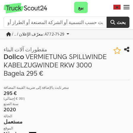
بيع
بحث
/ ... / معرّف الإعلان: A772-71-29
مقطورات آلات البناء
Dollco
VERMIETUNG SPILLWINDE
KABELZUGWINDE RKW 3000
Bagela 295 €
سعر ثابت بالإضافة إلى ضريبة القيمة المضافة
‏295 €
(‏351 € إجمالي)
سنة الصنع
2020
الحالة
مستعمل
الموقع