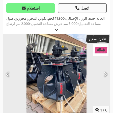
اتصل
استعلام
الحالة:
جديد
, الوزن الإجمالي:
11.900 كجم
, تكوين المحور:
محورين
, طول
مساحة التحميل:
5.000 مم
, عرض مساحة التحميل:
2.000 مم
, ارتفاع
مساحة التحميل:
400 مم
, تعليق:
فولاذ
, لون:
فضي
, معدات:
رافعة خلفية,
,
نظام الفرامل المانعة للانغلاق (ABS), وصلات المقطورة
إعلان صغير
1
/
6