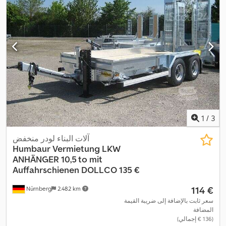
1
/
3
آلات البناء لودر منخفض
Humbaur
Vermietung LKW
ANHÄNGER 10,5 to mit
Auffahrschienen DOLLCO 135 €
‏114 €
Nürnberg
2.482 km
سعر ثابت بالإضافة إلى ضريبة القيمة
المضافة
(‏136 € إجمالي)