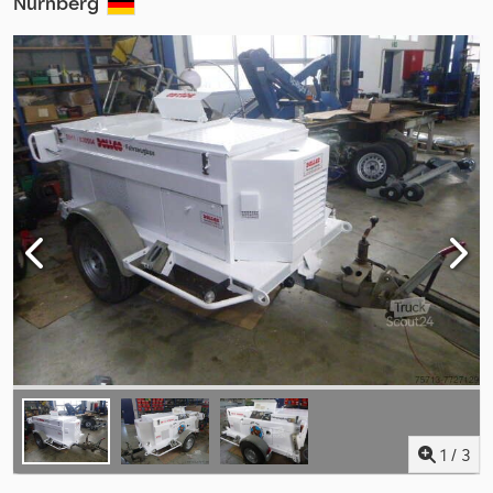
Nürnberg
1
/
3