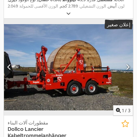
لون:
أبيض
, الوزن التشغيلي:
2.789 كجم
, الوزن الأقصى للحمولة:
2.049
كجم
, قوة الرفع:
665 كجم/م
, ارتفاع الرفع:
2.781 مم
, سنة الصنع:
2020
,
, معدات:
الهيدروليكا, كابينة, مجرفة قياسية,
884 h
ساعات التشغيل:
إعلان صغير
,
مصابيح أمامية إضافية
1
/
3
مقطورات آلات البناء
Dollco
Lancier
Kabeltrommelanhänger