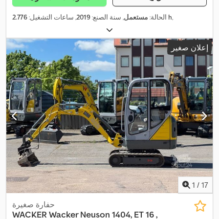
,
2.776 h
الحالة:
مستعمل
, سنة الصنع:
2019
, ساعات التشغيل:
إعلان صغير
1
/
17
حفارة صغيرة
WACKER
Wacker Neuson 1404, ET 16 ,