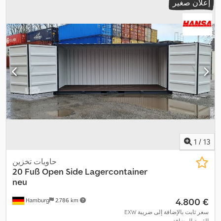
إعلان صغير
1
/
13
حاويات تخزين
20 Fuß Open Side Lagercontainer
neu
‏4.800 €
Hamburg
2.786 km
EXW سعر ثابت بالإضافة إلى ضريبة
القيمة المضافة