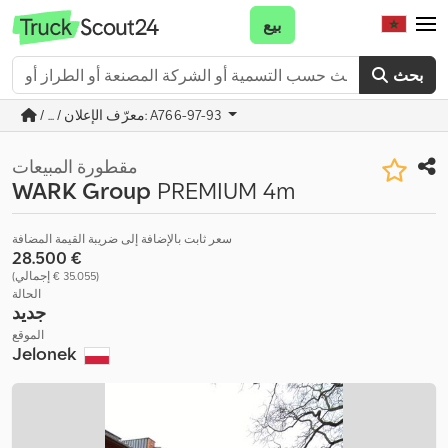
بيع
بحث
/ ... / معرّف الإعلان: A766-97-93
مقطورة المبيعات
WARK Group
PREMIUM 4m
سعر ثابت بالإضافة إلى ضريبة القيمة المضافة
‏28.500 €
(‏35.055 € إجمالي)
الحالة
جديد
الموقع
Jelonek