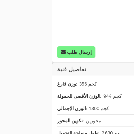
إرسال طلب
تفاصيل فنية
356 كجم
وزن فارغ:
944 كجم
الوزن الأقصى للحمولة:
1.300 كجم
الوزن الإجمالي:
محورين
تكوين المحور:
2.630 مم
طول مساحة التحميل: