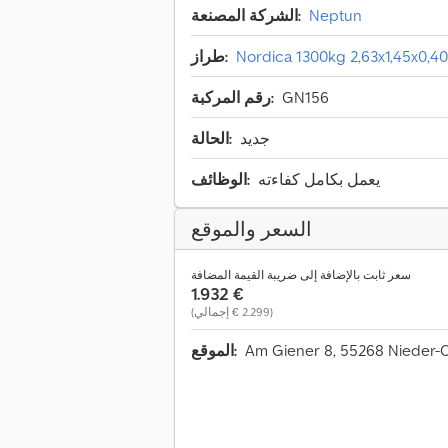
Neptun
الشركة المصنعة:
Nordica 1300kg 2,63x1,45x0,
طراز:
GN156
رقم المركبة:
جديد
الحالة:
يعمل بكامل كفاءته
الوظائف:
السعر والموقع
سعر ثابت بالإضافة إلى ضريبة القيمة المضافة
‏1.932 €
(‏2.299 € إجمالي)
Am Giener 8, 55268 Nieder-
الموقع: