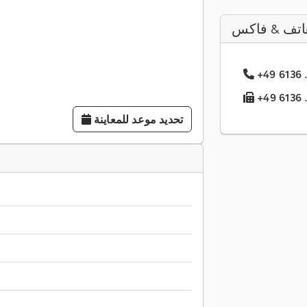
اتف & فاكس
تحديد موعد للمعاينة