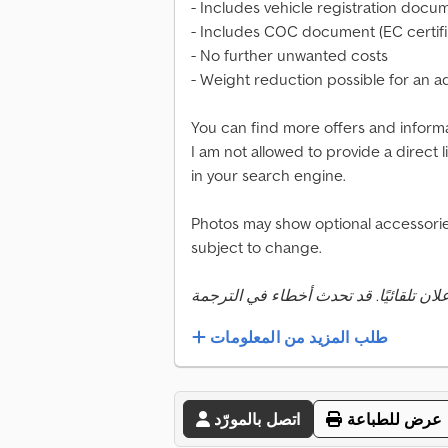
- Includes vehicle registration docume
- Includes COC document (EC certifi
- No further unwanted costs
- Weight reduction possible for an a
You can find more offers and infor
I am not allowed to provide a direct
in your search engine.
Photos may show optional accessories
subject to change.
طلب المزيد من المعلومات
عرض للطباعة
اتصل بالمورّد