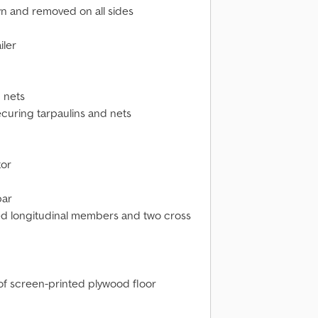
n and removed on all sides
iler
 nets
curing tarpaulins and nets
tor
bar
ed longitudinal members and two cross
of screen-printed plywood floor