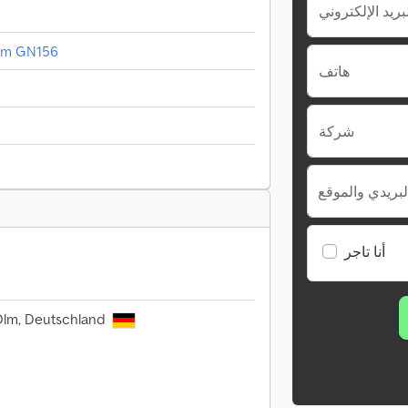
40m GN156
هاتف
شركة
لبريدي والموقع
أنا تاجر
Olm, Deutschland