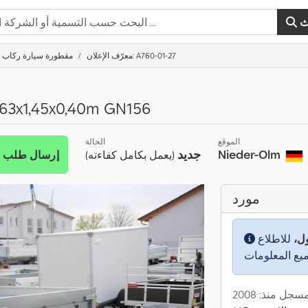
ث
معرّف الإعلان: A760-01-27
مقطورة سيارة ركاب
,63x1,45x0,40m GN156
الموقع
الحالة
Nieder-Olm
جديد
إرسال طلب
(يعمل بكامل كفاءته)
مورد
ول،
للاطلاع
سجل منذ: 2008