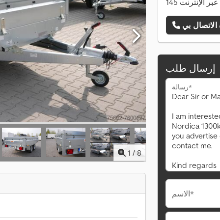
ات عبر الإنترنت
إرسال طلب
رسالة*
1
/
8
الاسم*