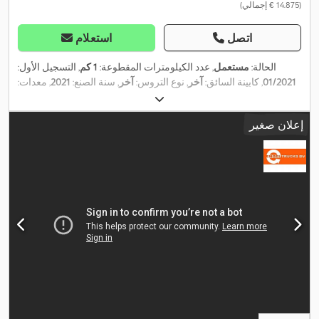
(‏14.875 € إجمالي)
اتصل
استعلام
الحالة:
مستعمل
, عدد الكيلومترات المقطوعة:
1 كم
, التسجيل الأول:
01/2021
, كابينة السائق:
آخر
, نوع التروس:
آخر
, سنة الصنع:
2021
, معدات:
ضمان المركبات المستعملة, مصابيح أمامية إضافية, نظام الفرامل
,
المانعة للانغلاق (ABS), نظام الملاحة
إعلان صغير