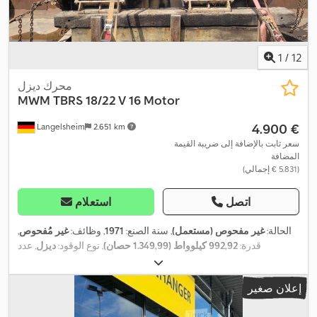
1
/
12
محرك ديزل
MWM
TBRS 18/22 V 16 Motor
‏4.900 €
Langelsheim
2.651 km
سعر ثابت بالإضافة إلى ضريبة القيمة
المضافة
(‏5.831 € إجمالي)
اتصل
استعلام
الحالة:
غير مفحوص (مستعمل)
, سنة الصنع:
1971
, وظائف:
غير مُفحوص
,
قدرة:
992,92 كيلوواط (1.349,99 حصان)
, نوع الوقود:
ديزل
, عدد
,
الأسطوانات:
16
, نوع التبريد:
ماء
إعلان صغير