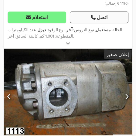
(‏1.190 € إجمالي)
اتصل
استعلام
الحالة:
مستعمل
, نوع التروس:
آخر
, نوع الوقود:
ديزل
, عدد الكيلومترات
,
المقطوعة:
1.001 كم
, كابينة السائق:
آخر
إعلان صغير