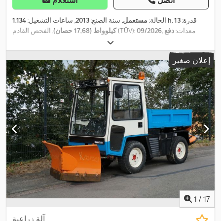
, قدرة:
13
1.134 h
الحالة:
مستعمل
, سنة الصنع:
2013
, ساعات التشغيل:
, معدات:
دفع
09/2026
, الفحص القادم (TÜV):
كيلوواط (17,68 حصان)
,
رباعي, كابينة
إعلان صغير
1
/
17
آلة زراعية