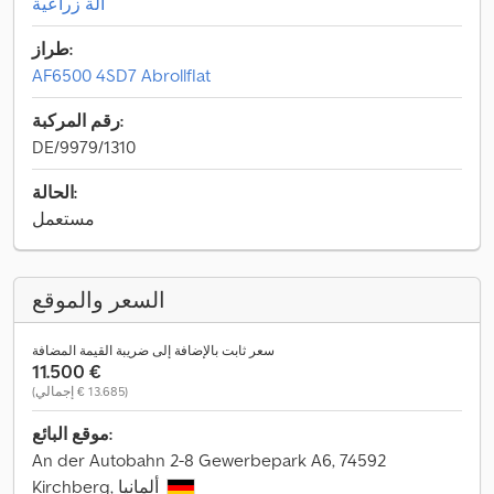
آلة زراعية
طراز:
AF6500 4SD7 Abrollflat
رقم المركبة:
DE/9979/1310
الحالة:
مستعمل
السعر والموقع
سعر ثابت بالإضافة إلى ضريبة القيمة المضافة
‏11.500 €
(‏13.685 € إجمالي)
موقع البائع:
An der Autobahn 2-8 Gewerbepark A6, 74592
Kirchberg, ألمانيا