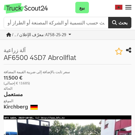
بيع
بحث
/ ... / معرّف الإعلان: A758-25-29
آلة زراعية
AF6500 4SD7 Abrollflat
سعر ثابت بالإضافة إلى ضريبة القيمة المضافة
‏11.500 €
(‏13.685 € إجمالي)
الحالة
مستعمل
الموقع
Kirchberg