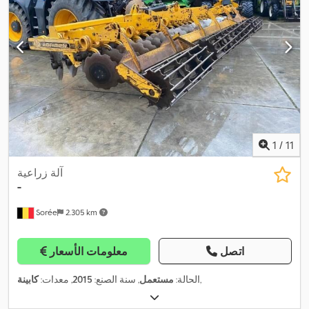
1
/
11
آلة زراعية
-
Sorée
2.305 km
اتصل
معلومات الأسعار
,
الحالة:
مستعمل
, سنة الصنع:
2015
, معدات:
كابينة