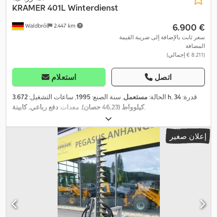
KRAMER
401L Winterdienst
‏6.900 €
Waldbröl
2.447 km
سعر ثابت بالإضافة إلى ضريبة القيمة
المضافة
(‏8.211 € إجمالي)
اتصل
استعلام
, قدرة:
34
3.672 h
الحالة:
مستعمل
, سنة الصنع:
1995
, ساعات التشغيل:
,
كيلوواط (46,23 حصان)
, معدات:
دفع رباعي, كابينة
إعلان صغير