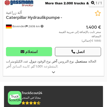
1
/
1
آلة زراعية
Caterpillar
Hydraulikpumpe -
‏1.400 €
Bovenden
2.606 km
سعر ثابت بالإضافة إلى ضريبة القيمة
المضافة
(‏1.666 € إجمالي)
اتصل
استعلام
الحالة:
مستعمل
, نوع التروس:
آخر
, نوع الوقود:
ديزل
, عدد الكيلومترات
,
المقطوعة:
1.001 كم
, كابينة السائق:
آخر
TruckScout24
مجانا في المتجر