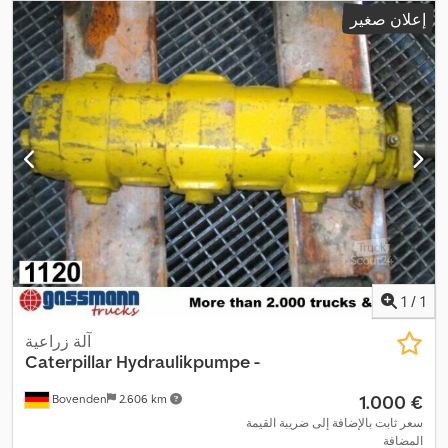
إعلان صغير
1
/
1
آلة زراعية
Caterpillar
Hydraulikpumpe -
‏1.000 €
Bovenden
2.606 km
سعر ثابت بالإضافة إلى ضريبة القيمة
المضافة