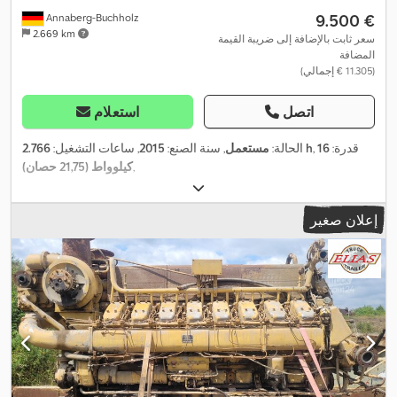
‏9.500 €
Annaberg-Buchholz
2.669 km
سعر ثابت بالإضافة إلى ضريبة القيمة
المضافة
(‏11.305 € إجمالي)
اتصل
استعلام
, قدرة:
16
2.766 h
الحالة:
مستعمل
, سنة الصنع:
2015
, ساعات التشغيل:
,
كيلوواط (21,75 حصان)
إعلان صغير