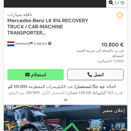
1
/
15
ناقلة سيارات
Mercedes-Benz
LK 814 RECOVERY
TRUCK / CAR-MACHINE
TRANSPORTER...
‏10.800 €
Meerkerk
2.446 km
في بي بالإضافة إلى ضريبة القيمة
المضافة
(‏13.068 € إجمالي)
اتصل
استعلام
الحالة:
جيد جدًا (مستعمل)
, عدد الكيلومترات المقطوعة:
331.000 كم
,
قدرة:
102 كيلوواط (138,68 حصان)
, التسجيل الأول:
08/1991
, نوع الوقود:
, قاعدة العجلات:
4x2
, تكوين المحور:
235/75R17,5
ديزل
, مقاس الإطار:
4.250 مم
, وقود:
ديزل
, لون:
أزرق
, كابينة السائق:
كابينة نهارية
, نوع
إعلان صغير
, تعليق:
فولاذ
,
euro2
, فئة الانبعاثات:
التروس:
ميكانيكي
, عدد التروس:
5
,
الحمولة المحورية المسموح بها (المحور 1):
3.100 كجم
, سنة الصنع:
1991