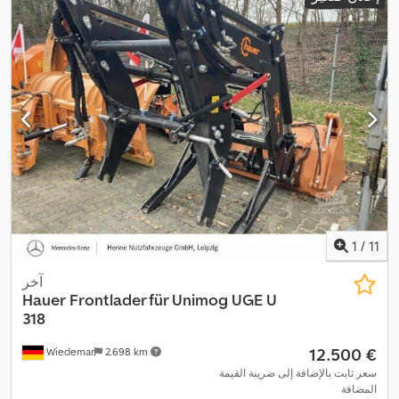
1
/
11
آخر
Hauer
Frontlader für Unimog UGE U
318
‏12.500 €
Wiedemar
2.698 km
سعر ثابت بالإضافة إلى ضريبة القيمة
المضافة