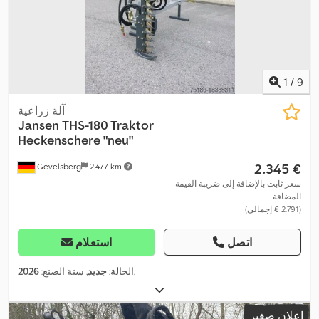
1
/
9
آلة زراعية
Jansen
THS-180 Traktor
Heckenschere "neu"
‏2.345 €
Gevelsberg
2.477 km
سعر ثابت بالإضافة إلى ضريبة القيمة
المضافة
(‏2.791 € إجمالي)
اتصل
استعلام
,
الحالة:
جديد
, سنة الصنع:
2026
إعلان صغير