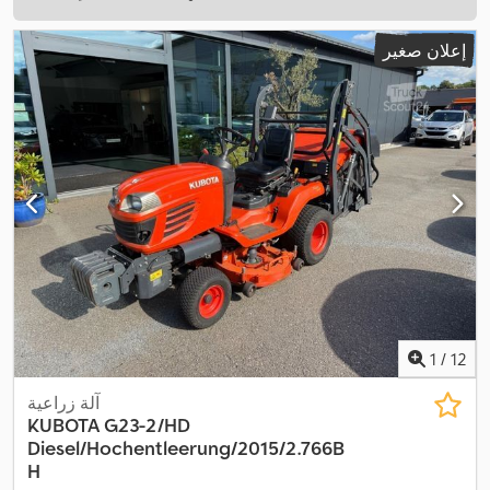
إعلان صغير
1
/
12
آلة زراعية
KUBOTA
G23-2/HD
Diesel/Hochentleerung/2015/2.766B
H