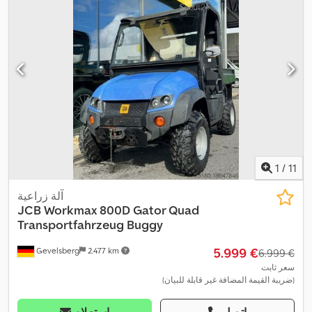
1
/
11
آلة زراعية
JCB
Workmax 800D Gator Quad
Transportfahrzeug Buggy
‏5.999 €
Gevelsberg
2.477 km
‏6.999 €
سعر ثابت
(ضريبة القيمة المضافة غير قابلة للبيان)
اتصل
استعلام