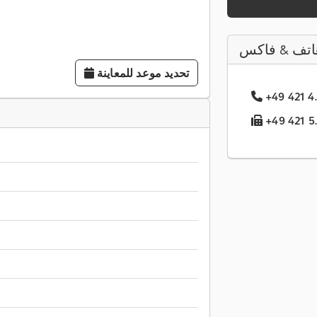
اتف & فاكس
تحديد موعد للمعاينة