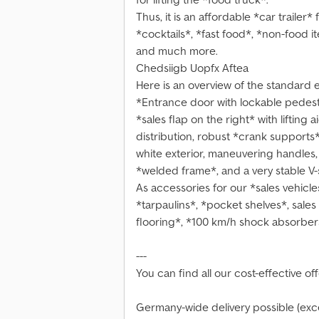
Thus, it is an affordable *car trailer*
*cocktails*, *fast food*, *non-food 
and much more.
Chedsiigb Uopfx Aftea
Here is an overview of the standard e
*Entrance door with lockable pedest
*sales flap on the right* with lifting a
distribution, robust *crank supports
white exterior, maneuvering handles,
*welded frame*, and a very stable V
As accessories for our *sales vehicles
*tarpaulins*, *pocket shelves*, sales
flooring*, *100 km/h shock absorbers*
---
You can find all our cost-effective of
Germany-wide delivery possible (excep