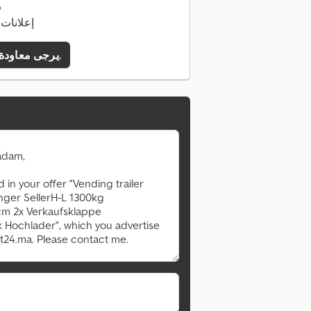
م
146 إعلان
يرجى معاودة الاتصال بي.