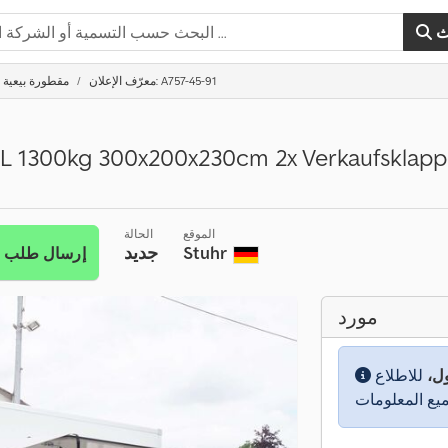
ث
معرّف الإعلان: A757-45-91
مقطورة بيعية
-L 1300kg 300x200x230cm 2x Verkaufsklapp
الموقع
الحالة
Stuhr
جديد
إرسال طلب
مورد
ول،
للاطلاع