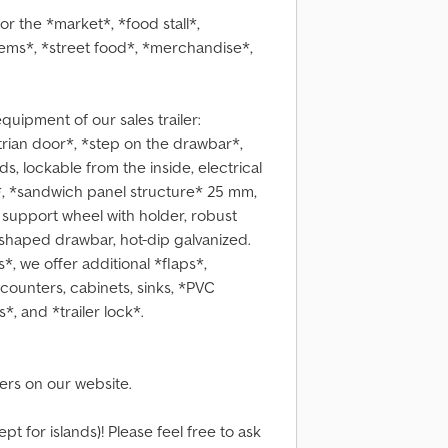
 for the *market*, *food stall*,
items*, *street food*, *merchandise*,
quipment of our sales trailer:
rian door*, *step on the drawbar*,
ids, lockable from the inside, electrical
*, *sandwich panel structure* 25 mm,
 support wheel with holder, robust
-shaped drawbar, hot-dip galvanized.
*, we offer additional *flaps*,
 counters, cabinets, sinks, *PVC
, and *trailer lock*.
fers on our website.
t for islands)! Please feel free to ask