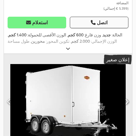
المضافة
(‏5.399 € إجمالي)
اتصل
استعلام
الحالة:
جديد
, وزن فارغ:
600 كجم
, الوزن الأقصى للحمولة:
1.400 كجم
,
الوزن الإجمالي:
2.000 كجم
, تكوين المحور:
محورين
, طول مساحة
التحميل:
3.000 مم
, عرض مساحة التحميل:
1.500 مم
, ارتفاع مساحة
التحميل:
1.800 مم
, حجم مساحة التحميل:
8,1 م³
, لون:
أبيض
, ارتفاع البناء:
إعلان صغير
,
2.390 مم
, العرض التشغيلي:
2.000 مم