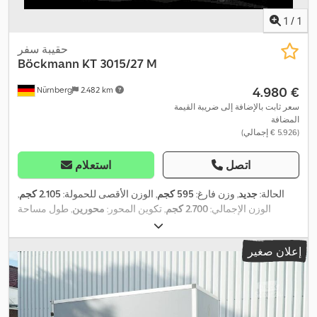
1
/
1
حقيبة سفر
Böckmann
KT 3015/27 M
‏4.980 €
Nürnberg
2.482 km
سعر ثابت بالإضافة إلى ضريبة القيمة
المضافة
(‏5.926 € إجمالي)
اتصل
استعلام
الحالة:
جديد
, وزن فارغ:
595 كجم
, الوزن الأقصى للحمولة:
2.105 كجم
,
الوزن الإجمالي:
2.700 كجم
, تكوين المحور:
محورين
, طول مساحة
التحميل:
3.015 مم
, عرض مساحة التحميل:
1.500 مم
, ارتفاع مساحة
التحميل:
1.820 مم
, حجم مساحة التحميل:
8,2 م³
, تعليق:
آخر
, مقاس
إعلان صغير
,
, قاعدة العجلات:
750 مم
, سنة الصنع:
2023
185/70 r13
الإطار: