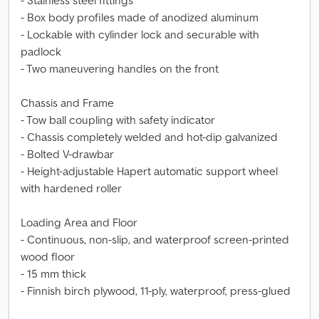
- Stainless steel fittings
- Box body profiles made of anodized aluminum
- Lockable with cylinder lock and securable with
padlock
- Two maneuvering handles on the front
Chassis and Frame
- Tow ball coupling with safety indicator
- Chassis completely welded and hot-dip galvanized
- Bolted V-drawbar
- Height-adjustable Hapert automatic support wheel
with hardened roller
Loading Area and Floor
- Continuous, non-slip, and waterproof screen-printed
wood floor
- 15 mm thick
- Finnish birch plywood, 11-ply, waterproof, press-glued