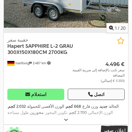
1
/
20
حقيبة سفر
Hapert
SAPPHIRE L-2 GRAU
300X150X180CM 2700KG
‏4.496 €
Isselburg
2.487 km
سعر ثابت بالإضافة إلى ضريبة القيمة
المضافة
(‏5.350 € إجمالي)
اتصل
استعلام
الحالة:
جديد
, وزن فارغ:
668 كجم
, الوزن الأقصى للحمولة:
2.032 كجم
,
الوزن الإجمالي:
2.700 كجم
, تكوين المحور:
محورين
, طول مساحة
التحميل:
3.000 مم
, عرض مساحة التحميل:
1.500 مم
, ارتفاع مساحة
التحميل:
1.800 مم
, حجم مساحة التحميل:
8,1 م³
, لون:
رمادي
, ارتفاع
إعلان صغير
,
البناء:
2.380 مم
, العرض التشغيلي:
1.980 مم