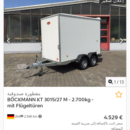
إعلان صغير
,
البناء:
2.380 مم
, العرض التشغيلي:
1.980 مم
1
/
13
مقطورة صندوقية
BÖCKMANN
KT 3015/27 M - 2.700kg -
mit Flügeltüren
‏4.529 €
Zell
2.348 km
سعر ثابت بالإضافة إلى ضريبة القيمة
المضافة