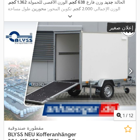
الحالة:
جديد
, وزن فارغ:
638 كجم
, الوزن الأقصى للحمولة:
1.362 كجم
,
الوزن الإجمالي:
2.000 كجم
, تكوين المحور:
محورين
, طول مساحة
التحميل:
3.000 مم
, عرض مساحة التحميل:
1.500 مم
, ارتفاع مساحة
التحميل:
1.800 مم
, حجم مساحة التحميل:
8,1 م³
, لون:
رمادي
, ارتفاع
إعلان صغير
,
البناء:
2.360 مم
, العرض التشغيلي:
1.980 مم
1
/
12
مقطورة صندوقية
BLYSS
NEU Kofferanhänger