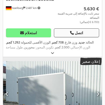
‏5.630 €
Isselburg
2.487 km
سعر ثابت بالإضافة إلى ضريبة القيمة
المضافة
(‏6.700 € إجمالي)
اتصل
استعلام
الحالة:
جديد
, وزن فارغ:
708 كجم
, الوزن الأقصى للحمولة:
1.292 كجم
,
الوزن الإجمالي:
2.000 كجم
, تكوين المحور:
محورين
, طول مساحة
التحميل:
3.000 مم
, عرض مساحة التحميل:
1.800 مم
, ارتفاع مساحة
التحميل:
1.800 مم
, حجم مساحة التحميل:
9,7 م³
, لون:
رمادي
, ارتفاع
إعلان صغير
,
البناء:
2.360 مم
, العرض التشغيلي:
2.280 مم