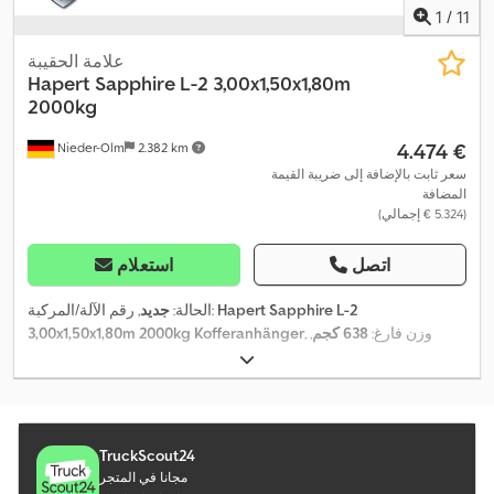
1
/
11
علامة الحقيبة
Hapert
Sapphire L-2 3,00x1,50x1,80m
2000kg
‏4.474 €
Nieder-Olm
2.382 km
سعر ثابت بالإضافة إلى ضريبة القيمة
المضافة
(‏5.324 € إجمالي)
اتصل
استعلام
Hapert Sapphire L-2
, رقم الآلة/المركبة:
الحالة:
جديد
, وزن فارغ:
638 كجم
,
3,00x1,50x1,80m 2000kg Kofferanhänger
الوزن الأقصى للحمولة:
1.362 كجم
, الوزن الإجمالي:
2.000 كجم
, تكوين
المحور:
محورين
, طول مساحة التحميل:
3.000 مم
, عرض مساحة
,
التحميل:
1.500 مم
, ارتفاع مساحة التحميل:
1.800 مم
TruckScout24
مجانا في المتجر