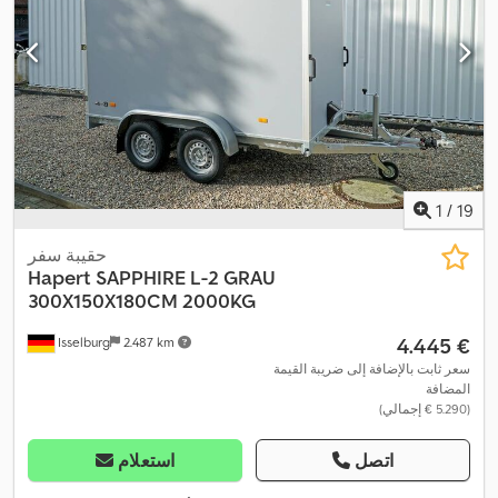
1
/
19
حقيبة سفر
Hapert
SAPPHIRE L-2 GRAU
300X150X180CM 2000KG
‏4.445 €
Isselburg
2.487 km
سعر ثابت بالإضافة إلى ضريبة القيمة
المضافة
(‏5.290 € إجمالي)
اتصل
استعلام