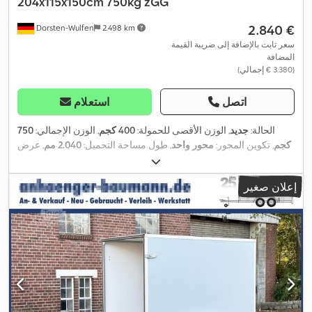
204x115x150cm 750kg zGG
‏2.840 €
Dorsten-Wulfen
2.498 km
سعر ثابت بالإضافة إلى ضريبة القيمة
المضافة
(‏3.380 € إجمالي)
اتصل
استعلام
الحالة:
جديد
, الوزن الأقصى للحمولة:
400 كجم
, الوزن الإجمالي:
750
كجم
, تكوين المحور:
محور واحد
, طول مساحة التحميل:
2.040 مم
, عرض
,
مساحة التحميل:
1.150 مم
, ارتفاع مساحة التحميل:
1.500 مم
إعلان صغير