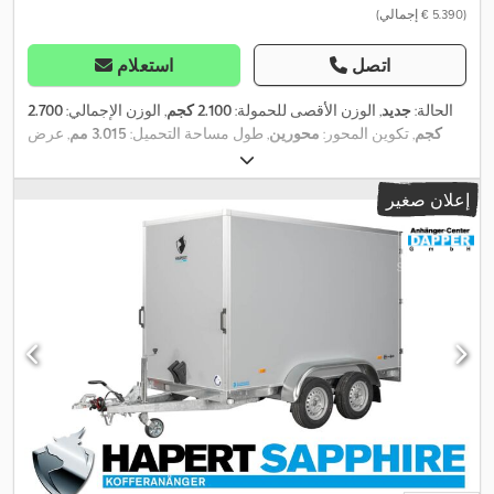
(‏5.390 € إجمالي)
اتصل
استعلام
الحالة:
جديد
, الوزن الأقصى للحمولة:
2.100 كجم
, الوزن الإجمالي:
2.700
كجم
, تكوين المحور:
محورين
, طول مساحة التحميل:
3.015 مم
, عرض
,
مساحة التحميل:
1.500 مم
, ارتفاع مساحة التحميل:
1.820 مم
إعلان صغير