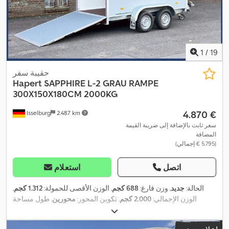
1
/
19
حقيبة سفر
Hapert
SAPPHIRE L-2 GRAU RAMPE
300X150X180CM 2000KG
‏4.870 €
Isselburg
2.487 km
سعر ثابت بالإضافة إلى ضريبة القيمة
المضافة
(‏5.795 € إجمالي)
اتصل
استعلام
الحالة:
جديد
, وزن فارغ:
688 كجم
, الوزن الأقصى للحمولة:
1.312 كجم
,
الوزن الإجمالي:
2.000 كجم
, تكوين المحور:
محورين
, طول مساحة
التحميل:
3.000 مم
, عرض مساحة التحميل:
1.500 مم
, ارتفاع مساحة
التحميل:
1.800 مم
, حجم مساحة التحميل:
8,1 م³
, لون:
رمادي
, ارتفاع