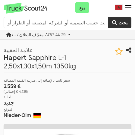
بيع
بحث
/ ... / معرّف الإعلان: A757-44-29
علامة الحقيبة
Hapert
Sapphire L-1
2,50x1,30x1,50m 1350kg
سعر ثابت بالإضافة إلى ضريبة القيمة المضافة
‏3.559 €
(‏4.235 € إجمالي)
الحالة
جديد
الموقع
Nieder-Olm