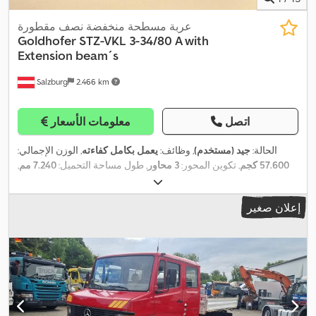
عربة مسطحة منخفضة نصف مقطورة
Goldhofer
STZ-VKL 3-34/80 A with
Extension beam´s
Salzburg
2.466 km
اتصل
معلومات الأسعار
الحالة:
جيد (مستخدم)
, وظائف:
يعمل بكامل كفاءته
, الوزن الإجمالي:
57.600 كجم
, تكوين المحور:
3 محاور
, طول مساحة التحميل:
7.240 مم
,
عرض مساحة التحميل:
2.750 مم
, ارتفاع مساحة التحميل:
945 مم
, لون:
,
أزرق
, سنة الصنع:
2008
إعلان صغير