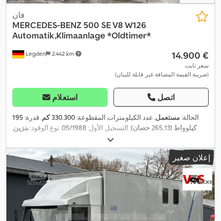
فان
MERCEDES-BENZ
500 SE V8 W126
Automatik,Klimaanlage *Oldtimer*
‏14.900 €
Legden
2.442 km
سعر ثابت
(ضريبة القيمة المضافة غير قابلة للبيان)
اتصل
استعلام
الحالة:
مستعمل
, عدد الكيلومترات المقطوعة:
330.300 كم
, قدرة:
195
كيلوواط (265,13 حصان)
, التسجيل الأول:
05/1988
, نوع الوقود:
بنزين
,
لون:
أسود
, نوع التروس:
تلقائي
, معدات:
تكييف الهواء, نظام الفرامل
,
المانعة للانغلاق (ABS)
إعلان صغير