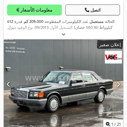
اتصل
معلومات الأسعار
الحالة:
مستعمل
, عدد الكيلومترات المقطوعة:
209.000 كم
, قدرة:
412
كيلوواط (560,16 حصان)
, التسجيل الأول:
09/2013
, نوع الوقود:
ديزل
,
تكوين المحور:
٣ محاور
, فرامل:
المُبطئ
, لون:
أحمر
, نوع التروس:
نصف
أوتوماتيكي
, فئة الانبعاثات:
يورو 5
, حجم مساحة التحميل:
20 م³
, معدات:
إعلان صغير
برنامج الثبات الإلكتروني (ESP), تكييف الهواء, رافعة, سخان التدفئة أثناء
,
التوقف, ضاغط, نظام الفرامل المانعة للانغلاق (ABS), نظام الملاحة
1
/
21