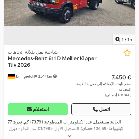
1
/
15
شاحنة نقل بثلاثة اتجاهات
Mercedes-Benz
611 D Meiller Kipper
Tüv 2026
‏7.450 €
Ennigerloh
2.547 km
سعر ثابت بالإضافة إلى ضريبة القيمة
المضافة
(‏8.866 € إجمالي)
اتصل
استعلام
الحالة:
مستعمل
, عدد الكيلومترات المقطوعة:
173.791 كم
, قدرة:
77
كيلوواط (104,69 حصان)
, التسجيل الأول:
01/1995
, نوع الوقود:
ديزل
,
وزن فارغ:
3.255 كجم
, الوزن الأقصى للحمولة:
2.345 كجم
, الوزن