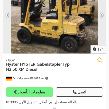
1
/
1
آحرون
Hyster
HYSTER Gabelstapler Typ
H2.50 XM Diesel
Groß-Ippener
2.675 km
اتصل
معلومات الأسعار
,
الحالة:
مستعمل
, لون:
أصفر
, التسجيل الأول:
01/1995