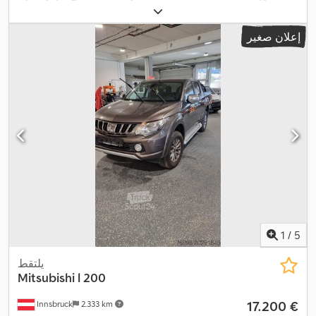
الوزن الإجمالي:
8.600 كجم
, تكوين المحور:
محورين
, لون:
فضي
, نوع
,
euro1
, فئة الانبعاثات:
التروس:
ميكانيكي
إعلان صغير
1
/
5
يلتقط
Mitsubishi
l 200
‏17.200 €
Innsbruck
2.333 km