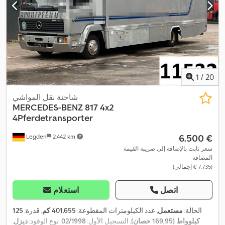
1
/
20
شاحنة نقل المواشي
MERCEDES-BENZ
817 4x2
4Pferdetransporter
‏6.500 €
Legden
2.442 km
سعر ثابت بالإضافة إلى ضريبة القيمة
المضافة
(‏7.735 € إجمالي)
اتصل
استعلام
الحالة:
مستعمل
, عدد الكيلومترات المقطوعة:
401.655 كم
, قدرة:
125
كيلوواط (169,95 حصان)
, التسجيل الأول:
02/1998
, نوع الوقود:
ديزل
,