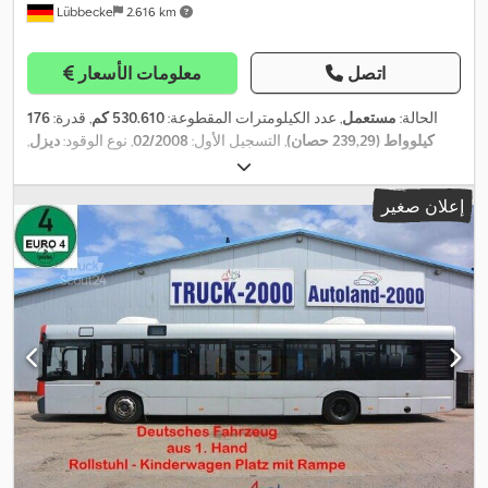
Lübbecke
2.616 km
اتصل
معلومات الأسعار
الحالة:
مستعمل
, عدد الكيلومترات المقطوعة:
530.610 كم
, قدرة:
176
كيلوواط (239,29 حصان)
, التسجيل الأول:
02/2008
, نوع الوقود:
ديزل
,
, وقود:
ديزل
, لون:
أبيض
, نوع التروس:
ميكانيكي
, فئة
4x2
تكوين المحور:
EBS (نظام المكابح
, معدات:
الانبعاثات:
يورو 4
, سنة الصنع:
2008
إعلان صغير
الإلكتروني), تكييف الهواء, رافعة, مثبت السرعة, نظام الفرامل المانعة
,
للانغلاق (ABS), وصلات المقطورة