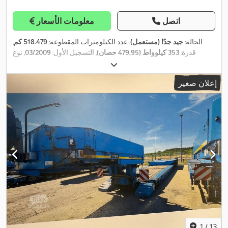
اتصل
معلومات الأسعار
الحالة:
جيد جدًا (مستعمل)
, عدد الكيلومترات المقطوعة:
518.479 كم
,
قدرة:
353 كيلوواط (479,95 حصان)
, التسجيل الأول:
03/2009
, نوع
, قاعدة العجلات:
4.800 مم
, وقود:
ديزل
,
8x4
الوقود:
ديزل
, تكوين المحور:
فرامل:
معطل السرعة الإضافي
, لون:
أبيض
, كابينة السائق:
كابينة نوم
,
إعلان صغير
نوع التروس:
ميكانيكي
, عدد التروس:
16
, تعليق:
آخر
, سنة الصنع:
2009
,
معدات:
تكييف الهواء, رافعة, قفل التروس التفاضلية, قفل مركزي, مثبت
,
السرعة, نظام الفرامل المانعة للانغلاق (ABS), وصلات المقطورة
1
/
13