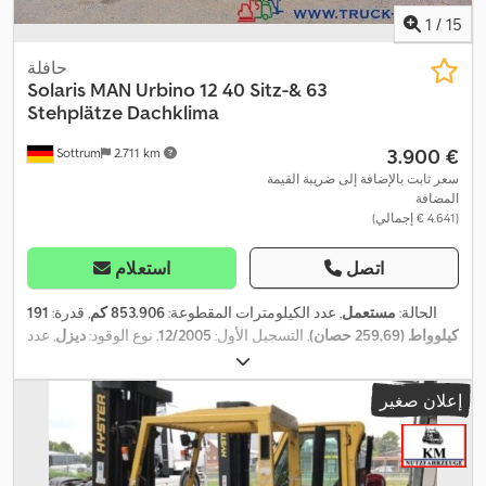
1
/
15
حافلة
Solaris
MAN Urbino 12 40 Sitz-& 63
Stehplätze Dachklima
‏3.900 €
Sottrum
2.711 km
سعر ثابت بالإضافة إلى ضريبة القيمة
المضافة
(‏4.641 € إجمالي)
اتصل
استعلام
الحالة:
مستعمل
, عدد الكيلومترات المقطوعة:
853.906 كم
, قدرة:
191
كيلوواط (259,69 حصان)
, التسجيل الأول:
12/2005
, نوع الوقود:
ديزل
, عدد
, وزن فارغ:
11.700
4x2
المقاعد:
40
, نوع التروس:
تلقائي
, تكوين المحور:
كجم
, الوزن الأقصى للحمولة:
6.300 كجم
, الوزن الإجمالي:
18.000 كجم
,
إعلان صغير
فئة الانبعاثات:
يورو 4
, لون:
فضي
, فرامل:
المُبطئ
, تعليق:
هواء
, كابينة
السائق:
كابينة نهارية
, معدات:
تكييف الهواء, توجيه معزز بالطاقة, سخان
التدفئة أثناء التوقف, كابينة, كمبيوتر على متن المركبة, مرشح السخام,
,
نظام الفرامل المانعة للانغلاق (ABS)