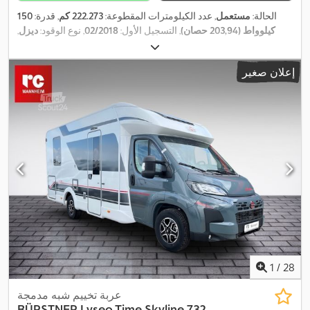
الحالة:
مستعمل
, عدد الكيلومترات المقطوعة:
222.273 كم
, قدرة:
150
كيلوواط (203,94 حصان)
, التسجيل الأول:
02/2018
, نوع الوقود:
ديزل
,
الوزن الإجمالي:
3.000 كجم
, لون:
أحمر
, نوع التروس:
تلقائي
, فئة
الانبعاثات:
يورو 6
, عدد المقاعد:
3
, سنة الصنع:
2018
, معدات:
برنامج الثبات
إعلان صغير
الإلكتروني (ESP), تكييف الهواء, قفل مركزي, مرشح السخام, نظام
,
الفرامل المانعة للانغلاق (ABS)
1
/
28
عربة تخييم شبه مدمجة
BÜRSTNER
Lyseo Time Skyline 732