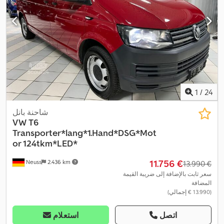
الفرامل المانعة للانغلاق (ABS), نظام الملاحة, نظام منع التشغيل, وسادة
,
هوائية, وصلات المقطورة
1
/
24
شاحنة بانل
VW
T6
Transporter*lang*1.Hand*DSG*Mot
or 124tkm*LED*
‏11.756 €
Neuss
2.436 km
‏13.990 €
سعر ثابت بالإضافة إلى ضريبة القيمة
المضافة
(‏13.990 € إجمالي)
اتصل
استعلام