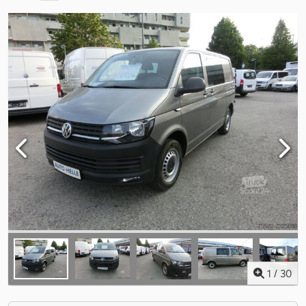
1
/
30