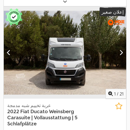
, فئة الانبعاثات:
08/2028
, الفحص القادم (TÜV):
التسجيل الأول:
04/2018
يورو 6
, لون:
أبيض
, عدد المقاعد:
6
, معدات:
باب منزلق, برنامج الثبات
إعلان صغير
الإلكتروني (ESP), تكييف الهواء, سخان التدفئة أثناء التوقف, قفل
مركزي, كمبيوتر على متن المركبة, مرشح السخام, نظام التحكم في
الجر, نظام الفرامل المانعة للانغلاق (ABS), نظام منع التشغيل, وسادة
,
هوائية
1
/
21
عربة تخييم شبه مدمجة
2022 Fiat Ducato Weinsberg
Carasuite |
Vollausstattung | 5
Schlafplätze