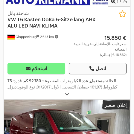
1
/
24
شاحنة بانل
VW
T6 Kasten DoKa 6-Sitze lang AHK
ALU LED NAVI KLIMA
‏15.850 €
Cloppenburg
2.643 km
سعر ثابت بالإضافة إلى ضريبة القيمة
المضافة
(‏18.862 € إجمالي)
اتصل
استعلام
الحالة:
مستعمل
, عدد الكيلومترات المقطوعة:
92.780 كم
, قدرة:
75
كيلوواط (101,97 حصان)
, التسجيل الأول:
01/2017
, نوع الوقود:
ديزل
,
الوزن الإجمالي:
3.080 كجم
, قاعدة العجلات:
3.400 مم
, الفحص القادم
, لون:
أخضر
, كابينة السائق:
آخر
, فئة الانبعاثات:
يورو 6
,
06/2027
(TÜV):
إعلان صغير
عدد المقاعد:
6
, حجم مساحة التحميل:
4,3 م³
, طول مساحة التحميل:
1.910 مم
, عرض مساحة التحميل:
1.630 مم
, ارتفاع مساحة التحميل:
1.380 مم
, ارتفاع البناء:
1.990 مم
, العرض التشغيلي:
1.904 مم
, معدات:
باب منزلق, برنامج الثبات الإلكتروني (ESP), تكييف الهواء, قفل مركزي,
كمبيوتر على متن المركبة, مرشح السخام, نظام التحكم في الجر, نظام