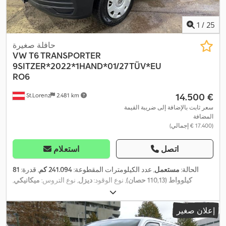
1
/
25
حافلة صغيرة
VW
T6 TRANSPORTER
9SITZER*2022*1HAND*01/27TÜV*EU
RO6
‏14.500 €
St.Lorenz
2.481 km
سعر ثابت بالإضافة إلى ضريبة القيمة
المضافة
(‏17.400 € إجمالي)
اتصل
استعلام
الحالة:
مستعمل
, عدد الكيلومترات المقطوعة:
241.094 كم
, قدرة:
81
كيلوواط (110,13 حصان)
, نوع الوقود:
ديزل
, نوع التروس:
ميكانيكي
,
, فئة الانبعاثات:
01/2027
, الفحص القادم (TÜV):
التسجيل الأول:
01/2022
يورو 6
, لون:
أحمر
, عدد المقاعد:
9
, معدات:
برنامج الثبات الإلكتروني
إعلان صغير
(ESP), تكييف الهواء, مرشح السخام, نظام الفرامل المانعة للانغلاق
(ABS)
,