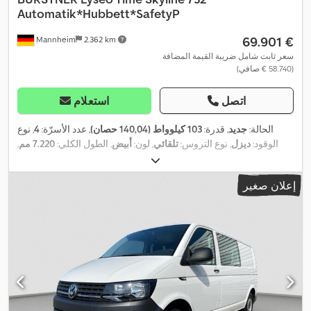
Automatik*Hubbett*SafetyP
‏69.901 €
Mannheim
2.362 km
سعر ثابت شامل ضريبة القيمة المضافة
(‏58.740 € صافي)
اتصل
استعلام
الحالة:
جديد
, قدرة:
103 كيلوواط (140,04 حصان)
, عدد الأسرّة:
4
, نوع
الوقود:
ديزل
, نوع التروس:
تلقائي
, لون:
أبيض
, الطول الكلي:
7.220 مم
,
العرض الكلي:
2.320 مم
, الارتفاع الكلي:
2.950 مم
, تكوين المحور:
محورين
, الوزن الإجمالي:
3.850 كجم
, معدات:
برنامج الثبات الإلكتروني
إعلان صغير
(ESP), تكييف الهواء, حمام, قفل مركزي, مرشح السخام, نظام الفرامل
,
المانعة للانغلاق (ABS), نظام الملاحة