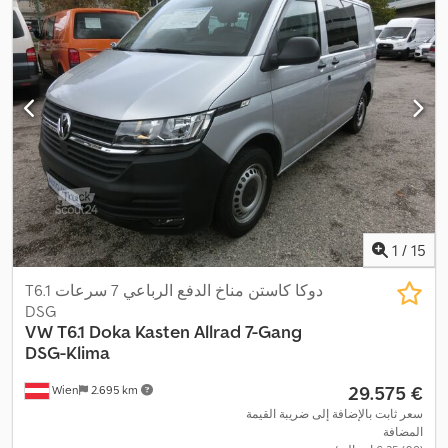
1
/
15
T6.1 دوكا كاستن مناخ الدفع الرباعي 7 سرعات
DSG
VW
T6.1 Doka Kasten Allrad 7-Gang
DSG-Klima
‏29.575 €
Wien
2.695 km
سعر ثابت بالإضافة إلى ضريبة القيمة
المضافة