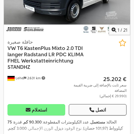
1
/
21
حافلة صغيرة
VW
T6 KastenPlus Mixto 2.0 TDI
langer Radstand LR PDC KLIMA
FHEL Werkstatteinrichtung
STANDHZ
‏25.202 €
Lehe
2.631 km
سعر ثابت بالإضافة إلى ضريبة القيمة
المضافة
(‏29.990 € إجمالي)
اتصل
استعلام
الحالة:
مستعمل
, عدد الكيلومترات المقطوعة:
90.300 كم
, قدرة:
75
كيلوواط (101,97 حصان)
, نوع الوقود:
ديزل
, الوزن الإجمالي:
3.000 كجم
,