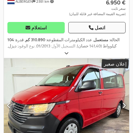
‏6.950 €
ALBERGEN
2.551 km
سعر ثابت
(ضريبة القيمة المضافة غير قابلة للبيان)
اتصل
استعلام
الحالة:
مستعمل
, عدد الكيلومترات المقطوعة:
310.890 كم
, قدرة:
104
كيلوواط (141,40 حصان)
, التسجيل الأول:
01/2013
, نوع الوقود:
ديزل
,
, قاعدة العجلات:
3.000 مم
, وقود:
ديزل
, سعة خزان
4x2
تكوين المحور:
الوقود:
80 ل
, لون:
أبيض
, نوع التروس:
تلقائي
, عدد التروس:
7
, فئة
إعلان صغير
الانبعاثات:
يورو 5
, عدد المقاعد:
2
, سنة الصنع:
2013
, معدات:
أضواء
الضباب, باب منزلق, برنامج الثبات الإلكتروني (ESP), تاريخ خدمة كامل,
تكييف الهواء, تنظيم النوافذ الكهربائي, توجيه معزز بالطاقة, قفل
مركزي, كمبيوتر على متن المركبة, مثبت السرعة, مرشح السخام, نظام
التحكم في الجر, نظام الفرامل المانعة للانغلاق (ABS), وسادة هوائية,
,
وصلات المقطورة