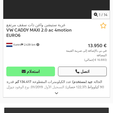
1
/
14
عربة ستيشن واغن ذات سقف مرتفع
VW
CADDY MAXI 2.0 ac 4motion
EURO6
‏13.950 €
Vuren
2.439 km
في بي بالإضافة إلى ضريبة القيمة
المضافة
(‏16.880 € إجمالي)
اتصل
استعلام
الحالة:
جيد (مستخدم)
, عدد الكيلومترات المقطوعة:
134.417 كم
, قدرة:
90 كيلوواط (122,37 حصان)
, التسجيل الأول:
01/2019
, نوع الوقود:
ديزل
,
, قاعدة العجلات:
3.010 مم
,
4x4
, تكوين المحور:
195/65R15
مقاس الإطار:
وقود:
ديزل
, لون:
أبيض
, كابينة السائق:
كابينة نهارية
, نوع التروس:
ميكانيكي
, عدد التروس:
6
, فئة الانبعاثات:
يورو 6
, تعليق:
آخر
, عدد المقاعد:
2
, الطول الكلي:
5.000 مم
, العرض الكلي:
1.750 مم
, الارتفاع الكلي: