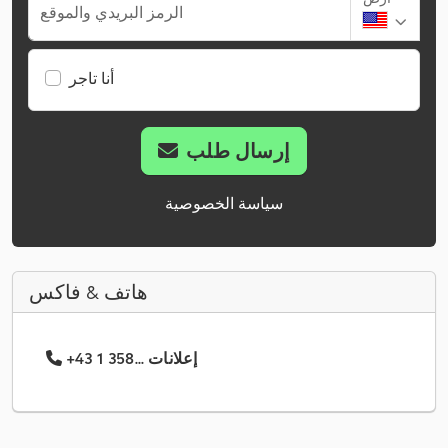
الرمز البريدي والموقع
أنا تاجر
إرسال طلب
سياسة الخصوصية
هاتف & فاكس
+43 1 358... إعلانات