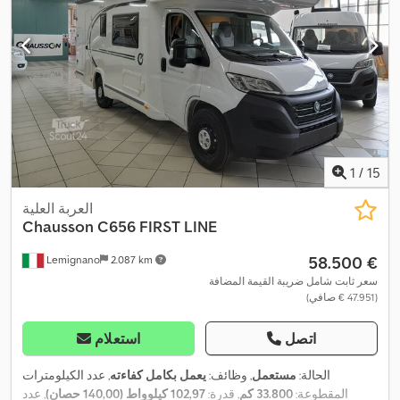
1
/
15
العربة العلية
Chausson
C656 FIRST LINE
‏58.500 €
Lemignano
2.087 km
سعر ثابت شامل ضريبة القيمة المضافة
(‏47.951 € صافي)
اتصل
استعلام
الحالة:
مستعمل
, وظائف:
يعمل بكامل كفاءته
, عدد الكيلومترات
المقطوعة:
33.800 كم
, قدرة:
102,97 كيلوواط (140,00 حصان)
, عدد