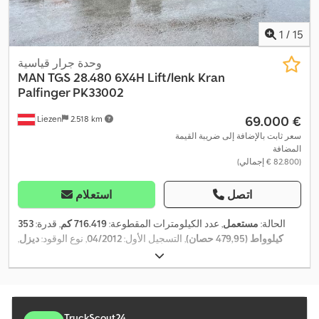
1
/
15
وحدة جرار قياسية
MAN
TGS 28.480 6X4H Lift/lenk Kran
Palfinger PK33002
‏69.000 €
Liezen
2.518 km
سعر ثابت بالإضافة إلى ضريبة القيمة
المضافة
(‏82.800 € إجمالي)
اتصل
استعلام
الحالة:
مستعمل
, عدد الكيلومترات المقطوعة:
716.419 كم
, قدرة:
353
كيلوواط (479,95 حصان)
, التسجيل الأول:
04/2012
, نوع الوقود:
ديزل
,
الوزن الإجمالي:
28.000 كجم
, تكوين المحور:
3 محاور
, فرامل:
المُبطئ
,
لون:
أخضر
, نوع التروس:
ميكانيكي
, فئة الانبعاثات:
يورو 5
, سنة الصنع:
2012
, معدات:
برنامج الثبات الإلكتروني (ESP), تكييف الهواء, سخان
,
التدفئة أثناء التوقف, نظام الفرامل المانعة للانغلاق (ABS)
TruckScout24