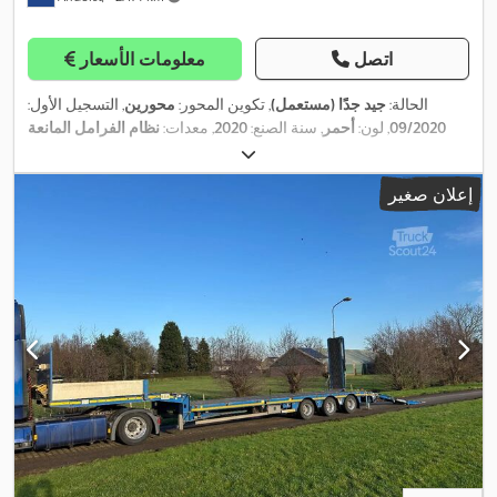
اتصل
معلومات الأسعار
الحالة:
جيد جدًا (مستعمل)
, تكوين المحور:
محورين
, التسجيل الأول:
09/2020
, لون:
أحمر
, سنة الصنع:
2020
, معدات:
نظام الفرامل المانعة
,
للانغلاق (ABS)
إعلان صغير