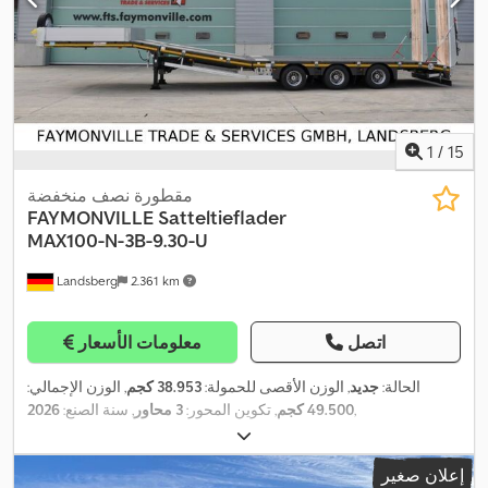
1
/
15
مقطورة نصف منخفضة
FAYMONVILLE
Satteltieflader
MAX100-N-3B-9.30-U
Landsberg
2.361 km
اتصل
معلومات الأسعار
الحالة:
جديد
, الوزن الأقصى للحمولة:
38.953 كجم
, الوزن الإجمالي:
,
49.500 كجم
, تكوين المحور:
3 محاور
, سنة الصنع:
2026
إعلان صغير