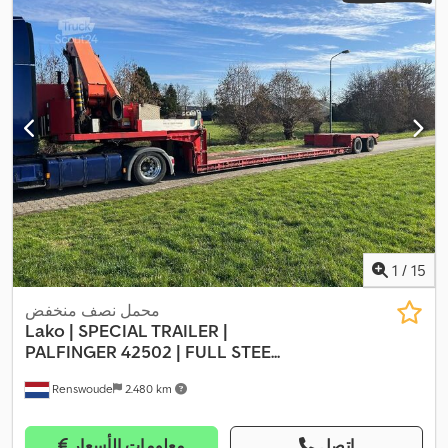
1
/
15
محمل نصف منخفض
Lako
| SPECIAL TRAILER |
PALFINGER 42502 | FULL STEE...
Renswoude
2.480 km
اتصل
معلومات الأسعار