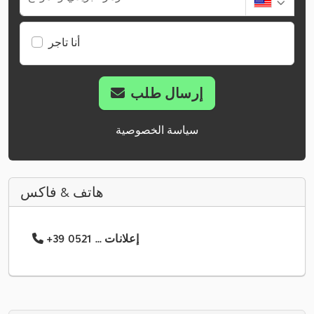
أنا تاجر
إرسال طلب
سياسة الخصوصية
هاتف & فاكس
+39 0521 ... إعلانات