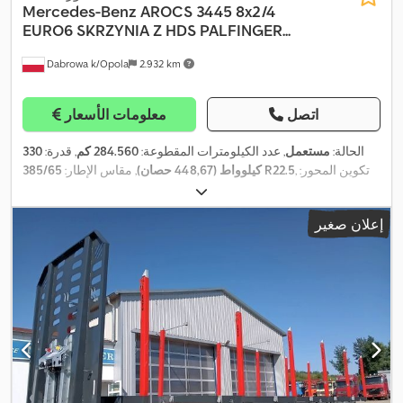
Mercedes-Benz
AROCS 3445 8x2/4
EURO6 SKRZYNIA Z HDS PALFINGER...
Dabrowa k/Opola
2.932 km
اتصل
معلومات الأسعار
الحالة:
مستعمل
, عدد الكيلومترات المقطوعة:
284.560 كم
, قدرة:
330
, تكوين المحور:
385/65 R22.5
كيلوواط (448,67 حصان)
, مقاس الإطار:
, لون:
أصفر
, نوع التروس:
تلقائي
, فئة الانبعاثات:
يورو 6
, تعليق:
هواء
,
8x2
الطول الكلي:
10.400 مم
, العرض الكلي:
2.550 مم
, الارتفاع الكلي:
إعلان صغير
4.000 مم
, سنة الصنع:
2018
, معدات:
تكييف الهواء, تنظيم النوافذ
الكهربائي, رافعة, قفل التروس التفاضلية, قفل مركزي, مرآة كهربائية,
,
نظام الفرامل المانعة للانغلاق (ABS)