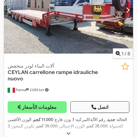
1
/
8
آلات البناء لودر منخفض
CEYLAN carrellone rampe idrauliche
nuovo
Parma
2.095 km
اتصل
معلومات الأسعار
الحالة:
جديد
, رقم الآلة/المركبة:
1
, وزن فارغ:
11.000 كجم
, الوزن الأقصى
للحمولة:
28.000 كجم
, الوزن الإجمالي:
39.000 كجم
, تكوين المحور:
3
محاور
, طول مساحة التحميل:
13.650 مم
, عرض مساحة التحميل:
2.550