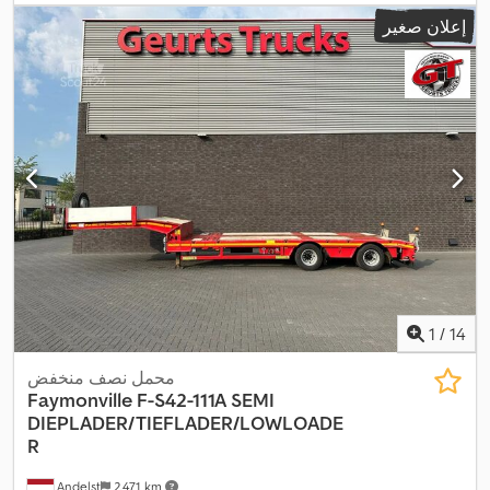
مم
, ارتفاع مساحة التحميل:
870 مم
, تعليق:
هواء
, مقاس الإطار:
245.70 r
إعلان صغير
, لون:
أحمر داكن
, سنة الصنع:
2020
, معدات:
نظام الفرامل المانعة
17.5
,
للانغلاق (ABS)
1
/
14
محمل نصف منخفض
Faymonville
F-S42-111A SEMI
DIEPLADER/TIEFLADER/LOWLOADE
R
Andelst
2.471 km