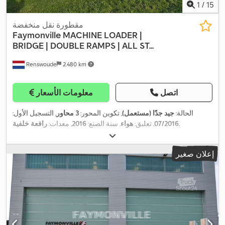
1
/
15
مقطورة نقل منخفضة
Faymonville
MACHINE LOADER |
BRIDGE | DOUBLE RAMPS | ALL ST...
Renswoude
2.480 km
اتصل
معلومات الأسعار
الحالة:
جيد جدًا (مستعمل)
, تكوين المحور:
3 محاور
, التسجيل الأول:
,
07/2016
, تعليق:
هواء
, سنة الصنع:
2016
, معدات:
رافعة خلفية
إعلان صغير