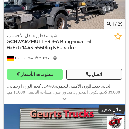
1
/
29
شبه مقطورة نقل الأخشاب
SCHWARZMÜLLER
3-A Rungensattel
6xExte144S 5560kg NEU sofort
Furth im Wald
2.563 km
اتصل
معلومات الأسعار
الحالة:
جديد
, الوزن الأقصى للحمولة:
33.440 كجم
, الوزن الإجمالي:
39.000 كجم
, تكوين المحور:
3 محاور
, طول مساحة التحميل:
13.000 مم
,
عرض مساحة التحميل:
2.550 مم
, ارتفاع مساحة التحميل:
2.900 مم
,
العرض الكلي:
2.550 مم
, الارتفاع الكلي:
3.900 مم
, معدات:
نظام
إعلان صغير
,
الفرامل المانعة للانغلاق (ABS)