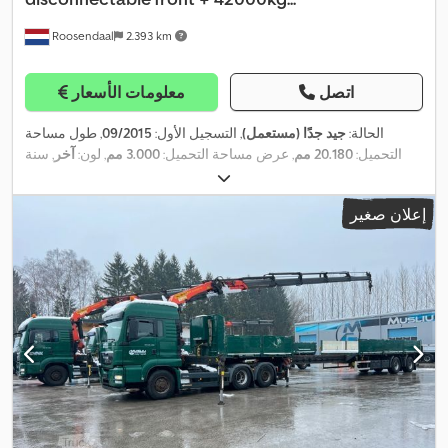
Roosendaal
2.393 km
اتصل
معلومات الأسعار
الحالة:
جيد جدًا (مستعمل)
, التسجيل الأول:
09/2015
, طول مساحة
التحميل:
20.180 مم
, عرض مساحة التحميل:
3.000 مم
, لون:
آخر
, سنة
,
الصنع:
2015
إعلان صغير