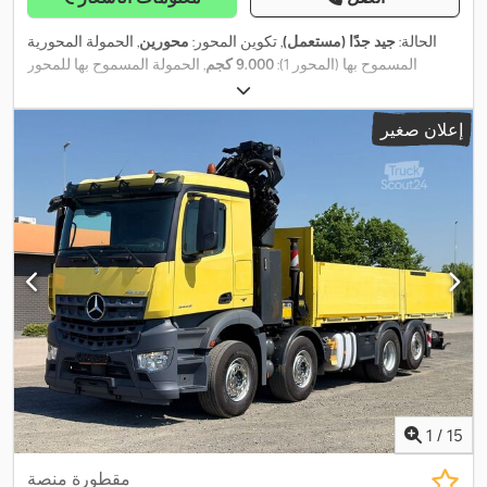
الحالة:
جيد جدًا (مستعمل)
, تكوين المحور:
محورين
, الحمولة المحورية
المسموح بها (المحور 1):
9.000 كجم
, الحمولة المسموح بها للمحور
(المحور 2):
9.000 كجم
, التسجيل الأول:
09/2007
, طول مساحة التحميل:
15.350 مم
, عرض مساحة التحميل:
2.550 مم
, ارتفاع مساحة التحميل:
إعلان صغير
350 مم
, العرض الكلي:
2.550 مم
, تعليق:
هواء
, سنة الصنع:
2007
, معدات:
,
نظام الفرامل المانعة للانغلاق (ABS)
1
/
15
مقطورة منصة