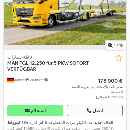
1
/
19
ناقلة سيارات
MAN
TGL 12.250 für 5 PKW SOFORT
VERFÜGBAR
‏178.900 €
Seesen
2.639 km
سعر ثابت بالإضافة إلى ضريبة القيمة
المضافة
(‏212.891 € إجمالي)
اتصل
استعلام
الحالة:
جديد
, عدد الكيلومترات المقطوعة:
5 كم
, قدرة:
184 كيلوواط
(250,17 حصان)
, نوع الوقود:
ديزل
, الوزن الإجمالي:
11.990 كجم
, لون: