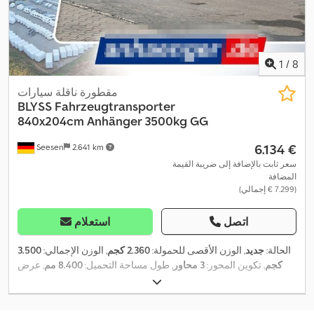
1
/
8
مقطورة ناقلة سيارات
BLYSS
Fahrzeugtransporter
840x204cm Anhänger 3500kg GG
‏6.134 €
Seesen
2.641 km
سعر ثابت بالإضافة إلى ضريبة القيمة
المضافة
(‏7.299 € إجمالي)
اتصل
استعلام
الحالة:
جديد
, الوزن الأقصى للحمولة:
2.360 كجم
, الوزن الإجمالي:
3.500
كجم
, تكوين المحور:
3 محاور
, طول مساحة التحميل:
8.400 مم
, عرض
,
مساحة التحميل:
2.040 مم