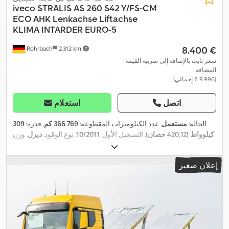
iveco
STRALIS AS 260 S42 Y/FS-CM
ECO AHK Lenkachse Liftachse
KLIMA INTARDER EURO-5
‏8.400 €
Rohrbach
2.312 km
سعر ثابت بالإضافة إلى ضريبة القيمة
المضافة
(‏9.996 € إجمالي)
اتصل
استعلام
الحالة:
مستعمل
, عدد الكيلومترات المقطوعة:
366.769 كم
, قدرة:
309
كيلوواط (420,12 حصان)
, التسجيل الأول:
10/2011
, نوع الوقود:
ديزل
, وزن
فارغ:
9.630 كجم
, الوزن الأقصى للحمولة:
16.370 كجم
, الوزن الإجمالي:
, وقود:
ديزل
, فرامل:
معطل
315/80 R22,5
26.000 كجم
, مقاس الإطار:
إعلان صغير
السرعة الإضافي
, لون:
أصفر
, كابينة السائق:
آخر
, نوع التروس:
تلقائي
, فئة
الانبعاثات:
لا شيء
, تعليق:
آخر
, عدد المقاعد:
2
, الطول الكلي:
9.500 مم
,
سنة الصنع:
2011
, ارتفاع البناء:
4.000 مم
, عدد الأسرّة:
1
, معدات:
تكييف
الهواء, كمبيوتر على متن المركبة, نظام التحكم في الجر, نظام الفرامل
,
المانعة للانغلاق (ABS), وصلات المقطورة