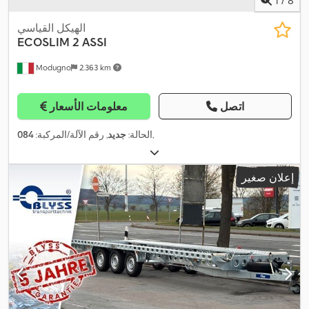
1
/
8
الهيكل القياسي
ECOSLIM 2 ASSI
Modugno
2.363 km
اتصل
معلومات الأسعار
,
الحالة:
جديد
, رقم الآلة/المركبة:
084
إعلان صغير