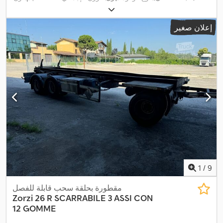
أصفر
, نوع التروس:
تلقائي
, طول مساحة التحميل:
6.000 مم
, عرض
مساحة التحميل:
2.550 مم
, معدات:
برنامج الثبات الإلكتروني (ESP),
إعلان صغير
تكييف الهواء, سخان التدفئة أثناء التوقف, مرشح السخام, نظام الفرامل
,
المانعة للانغلاق (ABS)
1
/
9
مقطورة بحلقة سحب قابلة للفصل
Zorzi
26 R SCARRABILE 3 ASSI CON
12 GOMME