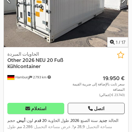
1
/
17
الحاويات المبردة
Other
2026 NEU 20 Fuß
Kühlcontainer
‏19.950 €
Hamburg
2.793 km
سعر ثابت بالإضافة إلى ضريبة القيمة
المضافة
(‏23.740 € إجمالي)
اتصل
استعلام
الحالة:
جديد
, سنة الصنع:
2026
, طول الحاوية:
20 قدم
, لون:
أبيض
, حجم
مساحة التحميل:
28,9 م³
, عرض مساحة التحميل:
2.286 مم
, طول