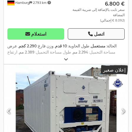
‏6.800 €
Hamburg
2.793 km
سعر ثابت بالإضافة إلى ضريبة القيمة
المضافة
(‏8.092 € إجمالي)
اتصل
استعلام
الحالة:
مستعمل
, طول الحاوية:
10 قدم
, وزن فارغ:
2.290 كجم
, عرض
مساحة التحميل:
2.294 مم
, طول مساحة التحميل:
2.389 مم
, ارتفاع
,
مساحة التحميل:
2.545 مم
, معدات:
تكييف الهواء, وحدة تبريد
إعلان صغير