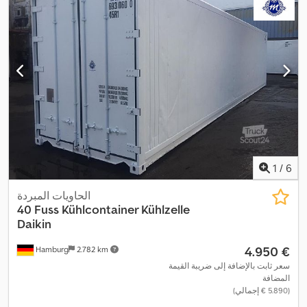
1
/
6
الحاويات المبردة
40 Fuss Kühlcontainer Kühlzelle
Daikin
‏4.950 €
Hamburg
2.782 km
سعر ثابت بالإضافة إلى ضريبة القيمة
المضافة
(‏5.890 € إجمالي)