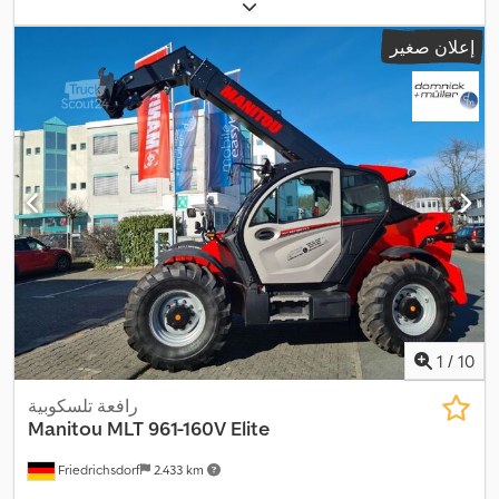
مساحة التحميل:
5.456 مم
, ارتفاع مساحة التحميل:
2.546 مم
, معدات:
,
وحدة تبريد
إعلان صغير
1
/
10
رافعة تلسكوبية
Manitou
MLT 961-160V Elite
Friedrichsdorf
2.433 km