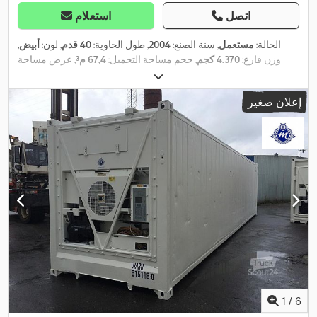
اتصل
استعلام
الحالة:
مستعمل
, سنة الصنع:
2004
, طول الحاوية:
40 قدم
, لون:
أبيض
,
وزن فارغ:
4.370 كجم
, حجم مساحة التحميل:
67,4 م³
, عرض مساحة
التحميل:
2.294 مم
, طول مساحة التحميل:
11.560 مم
, ارتفاع مساحة
,
التحميل:
2.690 مم
, معدات:
تكييف الهواء, وحدة تبريد
إعلان صغير
1
/
6