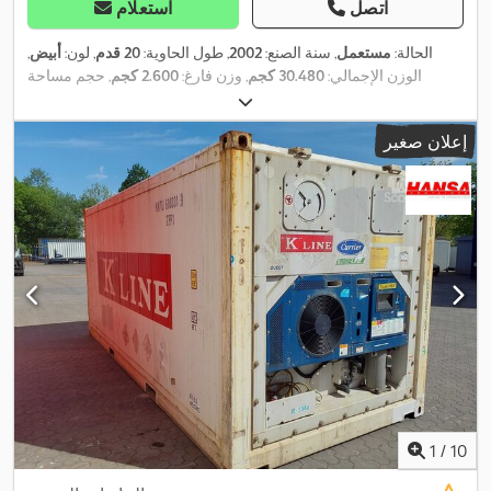
اتصل
استعلام
الحالة:
مستعمل
, سنة الصنع:
2002
, طول الحاوية:
20 قدم
, لون:
أبيض
,
الوزن الإجمالي:
30.480 كجم
, وزن فارغ:
2.600 كجم
, حجم مساحة
التحميل:
33 م³
, عرض مساحة التحميل:
2.352 مم
, طول مساحة التحميل:
NARU
, رقم الآلة/المركبة:
5.710 مم
, ارتفاع مساحة التحميل:
2.385 مم
إعلان صغير
,
, معدات:
تكييف الهواء, وحدة تبريد
370879-6
1
/
10