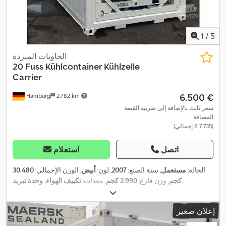
1
/
5
الحاويات المبردة
20 Fuss Kühlcontainer Kühlzelle
Carrier
‏6.500 €
Hamburg
2.782 km
سعر ثابت بالإضافة إلى ضريبة القيمة
المضافة
(‏7.735 € إجمالي)
اتصل
استعلام
الحالة:
مستعمل
, سنة الصنع:
2007
, لون:
أبيض
, الوزن الإجمالي:
30.480
,
كجم
, وزن فارغ:
2.990 كجم
, معدات:
تكييف الهواء, وحدة تبريد
إعلان صغير