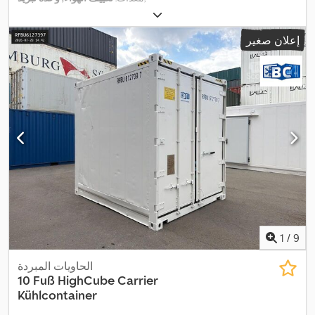
إعلان صغير
1
/
9
الحاويات المبردة
10 Fuß HighCube Carrier
Kühlcontainer