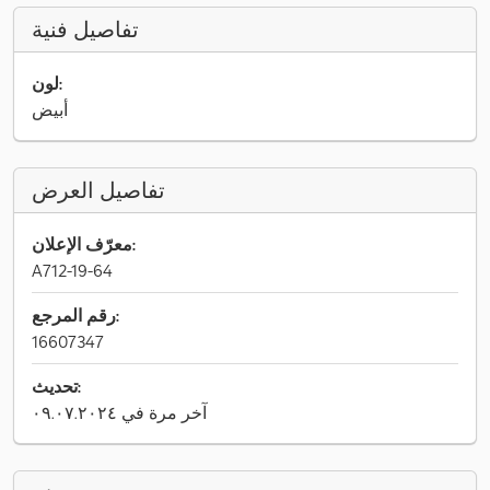
تفاصيل فنية
لون:
أبيض
تفاصيل العرض
معرّف الإعلان:
A712-19-64
رقم المرجع:
16607347
تحديث:
آخر مرة في ٠٩.٠٧.٢٠٢٤