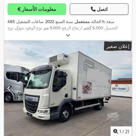
اتصل
معلومات الأسعار
, سعة
465 h
الحالة:
مستعمل
, سنة الصنع:
2022
, ساعات التشغيل:
التحميل:
6.000 كجم
, ارتفاع الرفع:
9.000 مم
, نوع الوقود:
ديزل
, نوع
السارية:
تلسكوبي
, ارتفاع البناء:
2.530 مم
, قدرة:
115 كيلوواط (156,36
حصان)
, حالة الإطارات:
100 نسبة مئوية
, مقاس الإطار الأمامي:
500-70
,
إعلان صغير
مقاس الإطار الخلفي:
500-70
, وزن فارغ:
11.400 كجم
, الطول الكلي:
,
6.100 مم
, لون:
آخر
, السرعة القصوى:
20 كم/س
1
/
21