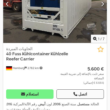
1
/
7
الحاويات المبردة
40 Fuss Kühlcontainer Kühlzelle
Reefer Carrier
‏5.600 €
Hamburg
2.782 km
سعر ثابت بالإضافة إلى ضريبة القيمة
المضافة
(‏6.664 € إجمالي)
اتصل
استعلام
الحالة:
مستعمل
, سنة الصنع:
2006
, لون:
أبيض
, رقم الآلة/المركبة:
016
,
,
معدات:
تكييف الهواء, وحدة تبريد