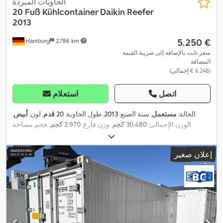
الحاويات المبردة
20 Fuß Kühlcontainer Daikin Reefer
2013
‏5.250 €
Hamburg
2.786 km
سعر ثابت بالإضافة إلى ضريبة القيمة
المضافة
(‏6.248 € إجمالي)
اتصل
استعلام
الحالة:
مستعمل
, سنة الصنع:
2013
, طول الحاوية:
20 قدم
, لون:
أبيض
,
الوزن الإجمالي:
30.480 كجم
, وزن فارغ:
2.970 كجم
, حجم مساحة
التحميل:
28,2 م³
, عرض مساحة التحميل:
2.286 مم
, طول مساحة
,
التحميل:
5.450 مم
, ارتفاع مساحة التحميل:
2.246 مم
إعلان صغير