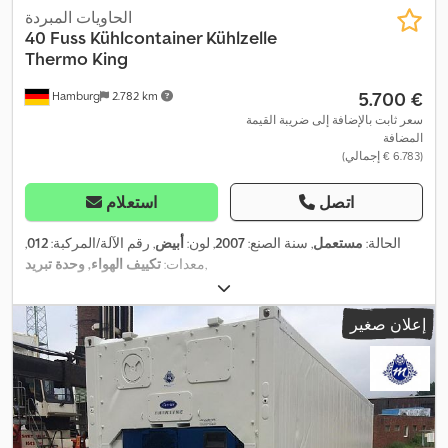
الحاويات المبردة
40 Fuss Kühlcontainer Kühlzelle
Thermo King
‏5.700 €
Hamburg
2.782 km
سعر ثابت بالإضافة إلى ضريبة القيمة
المضافة
(‏6.783 € إجمالي)
اتصل
استعلام
الحالة:
مستعمل
, سنة الصنع:
2007
, لون:
أبيض
, رقم الآلة/المركبة:
012
,
,
معدات:
تكييف الهواء, وحدة تبريد
إعلان صغير