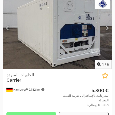
1
/
5
الحاويات المبردة
Carrier
‏5.300 €
Hamburg
2.782 km
سعر ثابت بالإضافة إلى ضريبة القيمة
المضافة
(‏6.307 € إجمالي)