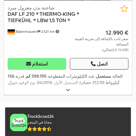
شاحنة بدن معزول مبرد
DAF
LF 210 * THERMO-KING *
TIEFKÜHL * LBW 1,5 TON *
‏12.990 €
Babenhausen
2.421 km
سعر ثابت بالإضافة إلى ضريبة القيمة
المضافة
(‏15.458 € إجمالي)
اتصل
استعلام
الحالة:
مستعمل
, عدد الكيلومترات المقطوعة:
599.705 كم
, قدرة:
156
كيلوواط (212,10 حصان)
, التسجيل الأول:
04/2016
, نوع الوقود:
ديزل
,
, لون:
أبيض
,
02/2026
, الفحص القادم (TÜV):
الوزن الإجمالي:
7.490 كجم
نوع التروس:
تلقائي
, فئة الانبعاثات:
يورو 6
, عدد المقاعد:
2
, سنة الصنع:
2016
, معدات:
برنامج الثبات الإلكتروني (ESP), رافعة خلفية, نظام
,
الفرامل المانعة للانغلاق (ABS)
TruckScout24
مجانا في المتجر