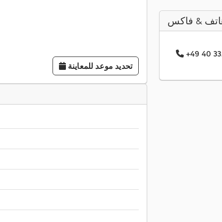
اتف & فاكس
تحديد موعد للمعاينة