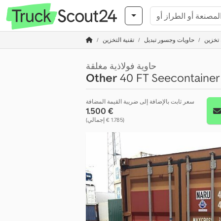
 تخزين
حاويات وجسور تبديل
تقنية التخزين
حاوية فولاذية مغلقة
Other
40 FT Seecontainer n
سعر ثابت بالإضافة إلى ضريبة القيمة المضافة
‏1.500 €
(‏1.785 € إجمالي)