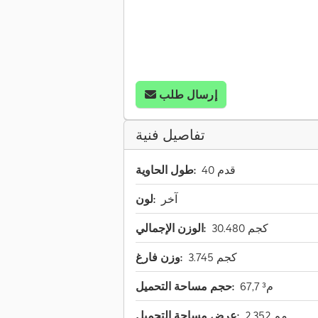
إرسال طلب
تفاصيل فنية
40 قدم
طول الحاوية:
آخر
لون:
30.480 كجم
الوزن الإجمالي:
3.745 كجم
وزن فارغ:
67,7 م³
حجم مساحة التحميل:
2.352 مم
عرض مساحة التحميل: