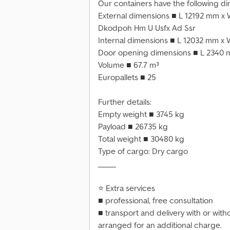
Our containers have the following di
External dimensions ■ L 12192 mm 
Dkodpoh Hm U Usfx Ad Ssr
Internal dimensions ■ L 12032 mm 
Door opening dimensions ■ L 2340
Volume ■ 67.7 m³
Europallets ■ 25
Further details:
Empty weight ■ 3745 kg
Payload ■ 26735 kg
Total weight ■ 30480 kg
Type of cargo: Dry cargo
_____
⭐ Extra services
■ professional, free consultation
■ transport and delivery with or wit
arranged for an additional charge.