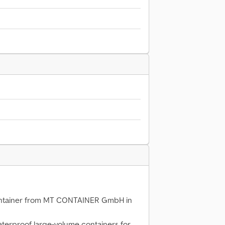
 container from MT CONTAINER GmbH in
terproof large-volume containers for