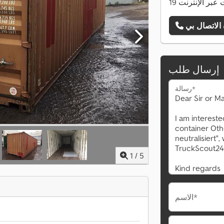
ات عبر الإنترنت
إرسال طلب
رسالة*
1
/
5
الاسم*