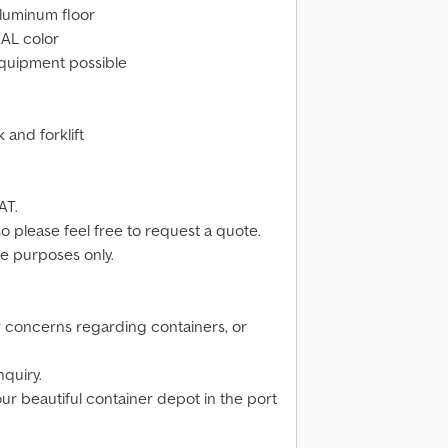
 aluminum floor
RAL color
 equipment possible
 and forklift
AT.
so please feel free to request a quote.
ve purposes only.
r concerns regarding containers, or
nquiry.
our beautiful container depot in the port