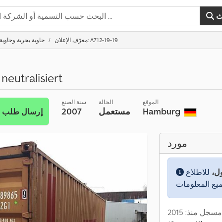
ث
معرّف الإعلان: A712-19-19
حاوية بحرية وحاوية
eutralisiert
الموقع
الحالة
سنة الصنع
Hamburg
مستعمل
2007
إرسال طلب
مورد
ول،
للاطلاع
مسجل منذ: 2015