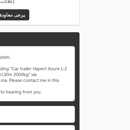
145 إعلان
يرجى معاودة الاتصال بي.