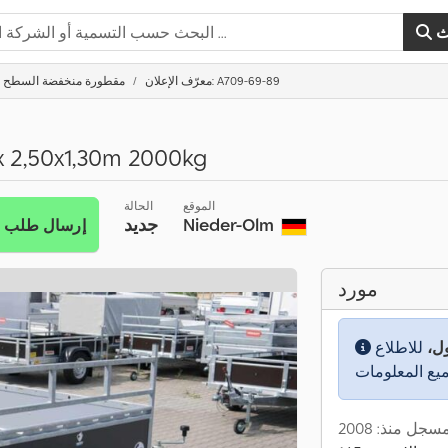
ث
معرّف الإعلان: A709-69-89
مقطورة منخفضة السطح
x 2,50x1,30m 2000kg
الموقع
الحالة
Nieder-Olm
جديد
إرسال طلب
مورد
ول،
للاطلاع
سجل منذ: 2008