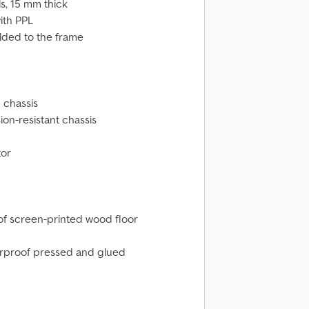
ls, 15 mm thick
with PPL
elded to the frame
 chassis
ion-resistant chassis
tor
oof screen-printed wood floor
aterproof pressed and glued