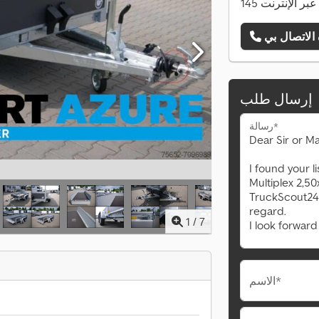
ات عبر الإنترنت
إرسال طلب
رسالة*
1
/
7
الاسم*