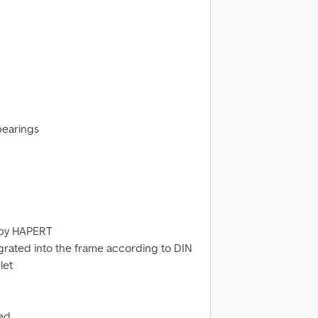
bearings
 by HAPERT
grated into the frame according to DIN
let
ded