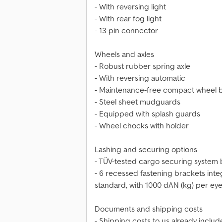
- With reversing light
- With rear fog light
- 13-pin connector
Wheels and axles
- Robust rubber spring axle
- With reversing automatic
- Maintenance-free compact wheel 
- Steel sheet mudguards
- Equipped with splash guards
- Wheel chocks with holder
Lashing and securing options
- TÜV-tested cargo securing system
- 6 recessed fastening brackets inte
standard, with 1000 dAN (kg) per eye
Documents and shipping costs
- Shipping costs to us already inclu