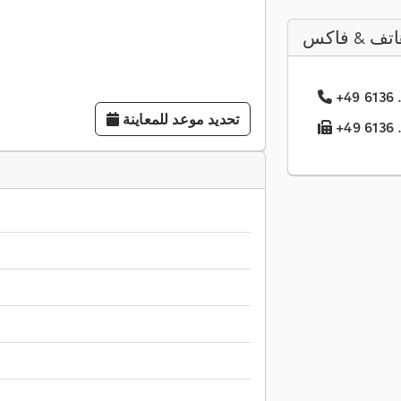
اتف & فاكس
تحديد موعد للمعاينة