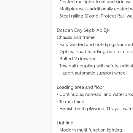
- Coated multiplex front and side wal
- Multiplex walls additionally coated 
- Steel railing (Combi Protect Rail) w
Dcsdeh Ewy Sepfx Ap Ejk
Chassis and frame
- Fully welded and hot-dip galvanized
- Optimal road handling due to a tors
- Bolted V-drawbar
- Tow ball coupling with safety indica
- Hapert automatic support wheel
Loading area and floor
- Continuous, non-slip, and waterpr
- 15 mm thick
- Finnish birch plywood, 11-layer, w
Lighting
- Modern multi-function lighting