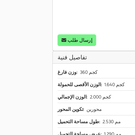
إرسال طلب
تفاصيل فنية
360 كجم
وزن فارغ:
1.640 كجم
الوزن الأقصى للحمولة:
2.000 كجم
الوزن الإجمالي:
محورين
تكوين المحور:
2.530 مم
طول مساحة التحميل:
1.290 مم
عرض مساحة التحميل: