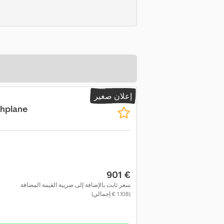
إعلان صغير
chplane
‏901 €
سعر ثابت بالإضافة إلى ضريبة القيمة المضافة
(‏1.108 € إجمالي)