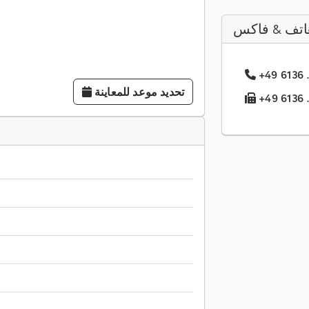
اتف & فاكس
تحديد موعد للمعاينة