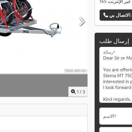
ات عبر الإنترنت
إرسال طلب
رسالة*
1
/
3
الاسم*