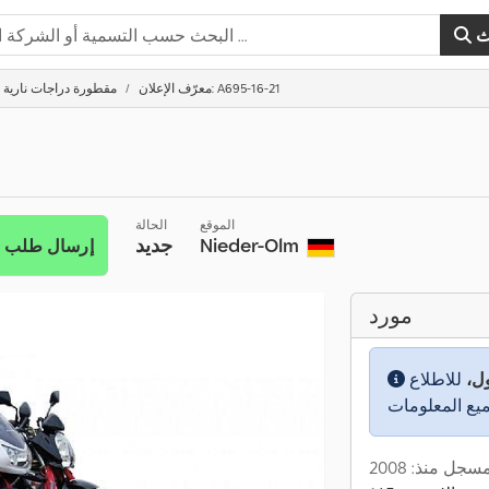
ث
معرّف الإعلان: A695-16-21
مقطورة دراجات نارية
الموقع
الحالة
Nieder-Olm
جديد
إرسال طلب
مورد
ول،
للاطلاع
سجل منذ: 2008