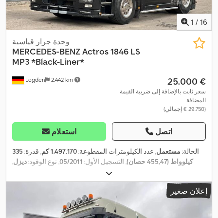
1
/
16
وحدة جرار قياسية
MERCEDES-BENZ
Actros 1846 LS
MP3 *Black-Liner*
‏25.000 €
Legden
2.442 km
سعر ثابت بالإضافة إلى ضريبة القيمة
المضافة
(‏29.750 € إجمالي)
اتصل
استعلام
الحالة:
مستعمل
, عدد الكيلومترات المقطوعة:
1.497.170 كم
, قدرة:
335
كيلوواط (455,47 حصان)
, التسجيل الأول:
05/2011
, نوع الوقود:
ديزل
,
الوزن الإجمالي:
18.000 كجم
, تكوين المحور:
محورين
, لون:
أسود
, نوع
,
التروس:
تلقائي
, معدات:
تكييف الهواء, سخان التدفئة أثناء التوقف
إعلان صغير