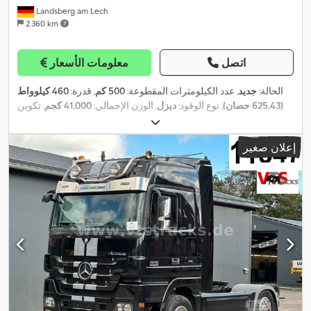
Landsberg am Lech
2.360 km
اتصل
معلومات الأسعار
الحالة:
جديد
, عدد الكيلومترات المقطوعة:
500 كم
, قدرة:
460 كيلوواط
(625,43 حصان)
, نوع الوقود:
ديزل
, الوزن الإجمالي:
41.000 كجم
, تكوين
,
المحور:
٣ محاور
, لون:
أبيض
, نوع التروس:
تلقائي
, فئة الانبعاثات:
يورو 6
إعلان صغير