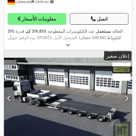
Lübbecke
2.616 km
اتصل
معلومات الأسعار
الحالة:
مستعمل
, عدد الكيلومترات المقطوعة:
376.855 كم
, قدرة:
375
كيلوواط (509,86 حصان)
, التسجيل الأول:
07/2012
, نوع الوقود:
ديزل
,
, حالة الإطارات:
70 نسبة مئوية
, تكوين
385/65R22,5
مقاس الإطار:
, وقود:
ديزل
, سعة خزان الوقود:
600 ل
, فرامل:
المُبطئ
, لون:
6x4
المحور:
إعلان صغير
رمادي
, كابينة السائق:
كابينة نوم
, نوع التروس:
تلقائي
, فئة الانبعاثات:
يورو
5
, تعليق:
هواء
, سنة الصنع:
2012
, معدات:
أدبلو, المُبطئ, تكييف الهواء,
تنظيم النوافذ الكهربائي, توجيه معزز بالطاقة, قفل التروس التفاضلية,
قفل مركزي, كمبيوتر على متن المركبة, مثبت السرعة, مدفأة المقعد,
مرآة كهربائية, مراقبة ضغط الإطارات, نظام التحكم في الجر, نظام
,
الفرامل المانعة للانغلاق (ABS), وصلات المقطورة