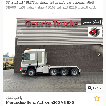
الحالة:
مستعمل
, عدد الكيلومترات المقطوعة:
138.777 كم
, قدرة:
331
, تكوين المحور:
315/80 R22,5
كيلوواط (450,03 حصان)
, مقاس الإطار:
, لون:
أبيض
, نوع التروس:
تلقائي
, فئة الانبعاثات:
يورو 6
, تعليق:
فولاذ
,
8x8
الطول الكلي:
9.180 مم
, العرض الكلي:
2.550 مم
, الارتفاع الكلي:
3.750
إعلان صغير
مم
, سنة الصنع:
2021
, معدات:
تكييف الهواء, تنظيم النوافذ الكهربائي, قفل
التروس التفاضلية, قفل مركزي, مرآة كهربائية, نظام الفرامل المانعة
,
للانغلاق (ABS)
1
/
15
واجب ثقيل
Mercedes-Benz
Actros 4360 V8 8X6