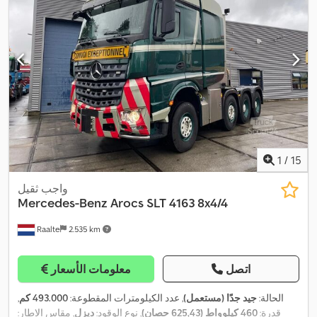
1
/
15
واجب ثقيل
Mercedes-Benz
Arocs SLT 4163 8x4/4
Raalte
2.535 km
اتصل
معلومات الأسعار
الحالة:
جيد جدًا (مستعمل)
, عدد الكيلومترات المقطوعة:
493.000 كم
,
قدرة:
460 كيلوواط (625,43 حصان)
, نوع الوقود:
ديزل
, مقاس الإطار: