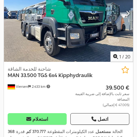
1
/
20
شاحنة للخدمة الشاقة
MAN
33.500 TGS 6x4 Kipphydraulik
‏39.500 €
Viersen
2.433 km
سعر ثابت بالإضافة إلى ضريبة القيمة
المضافة
(‏47.005 € إجمالي)
اتصل
استعلام
الحالة:
مستعمل
, عدد الكيلومترات المقطوعة:
370.777 كم
, قدرة:
368