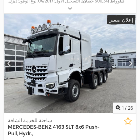
كيلوواط (500,34 حصان)
, التسجيل الأول:
04/2017
, نوع الوقود:
ديزل
,
الوزن الإجمالي:
33.000 كجم
, تكوين المحور:
3 محاور
, الفحص القادم
, لون:
أخضر
, نوع التروس:
تلقائي
, فئة الانبعاثات:
يورو 6
,
02/2026
(TÜV):
إعلان صغير
,
معدات:
تكييف الهواء
1
/
26
شاحنة للخدمة الشاقة
MERCEDES-BENZ
4163 SLT 8x6 Push-
Pull, Hydr.,