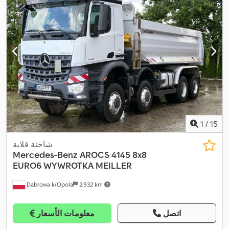
1
/
15
شاحنة قلابة
Mercedes-Benz
AROCS 4145 8x8
EURO6 WYWROTKA MEILLER
Dabrowa k/Opola
2.932 km
اتصل
معلومات الأسعار