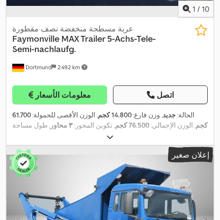
1
/
10
عربة مسطحة منخفضة نصف مقطورة
Faymonville
MAX Trailer 5-Achs-Tele-
Semi-nachlaufg.
Dortmund
2.492 km
اتصل
معلومات الأسعار
الحالة:
جديد
, وزن فارغ:
14.800 كجم
, الوزن الأقصى للحمولة:
61.700
كجم
, الوزن الإجمالي:
76.500 كجم
, تكوين المحور:
٣ محاور
, طول مساحة
التحميل:
9.300 مم
, عرض مساحة التحميل:
2.540 مم
, ارتفاع مساحة
, لون:
رمادي
, معدات:
نظام
235/75/r17,5
التحميل:
900 مم
, مقاس الإطار:
إعلان صغير
,
الفرامل المانعة للانغلاق (ABS)