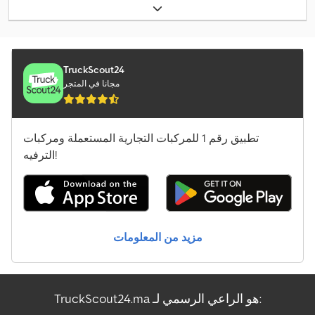
الوزن الإجمالي:
41.000 كجم
, تكوين المحور:
٣ محاور
, لون:
أزرق
, نوع
التروس:
ميكانيكي
, العرض الكلي:
2.550 مم
, الارتفاع الكلي:
3.725 مم
,
,
نظام الفرامل المانعة للانغلاق (ABS)
معدات:
TruckScout24
مجانا في المتجر
تطبيق رقم 1 للمركبات التجارية المستعملة ومركبات
الترفيه!
مزيد من المعلومات
TruckScout24.ma هو الراعي الرسمي لـ: