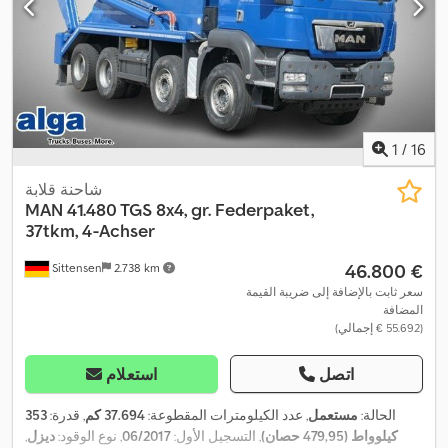
1
/
16
شاحنة قلابة
MAN
41.480 TGS 8x4, gr. Federpaket,
37tkm, 4-Achser
‏46.800 €
Sittensen
2.738 km
سعر ثابت بالإضافة إلى ضريبة القيمة
المضافة
(‏55.692 € إجمالي)
اتصل
استعلام
الحالة:
مستعمل
, عدد الكيلومترات المقطوعة:
37.694 كم
, قدرة:
353
كيلوواط (479,95 حصان)
, التسجيل الأول:
06/2017
, نوع الوقود:
ديزل
,