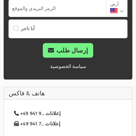
أرض
الرمز البريدي والموقع
أنا تاجر
إرسال طلب
سياسة الخصوصية
هاتف & فاكس
+49 941 9... إعلانات
+49 941 7... إعلانات