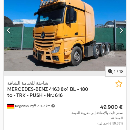
1
/
18
شاحنة للخدمة الشاقة
MERCEDES-BENZ
4163 8x4 BL - 180
to - TRK - PUSH - Nr.: 616
‏49.900 €
Regensburg
2.502 km
سعر ثابت بالإضافة إلى ضريبة القيمة
المضافة
(‏59.381 € إجمالي)