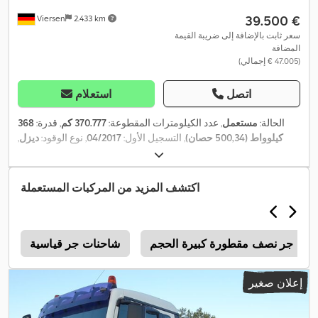
‏39.500 €
Viersen
2.433 km
سعر ثابت بالإضافة إلى ضريبة القيمة
المضافة
(‏47.005 € إجمالي)
اتصل
استعلام
الحالة:
مستعمل
, عدد الكيلومترات المقطوعة:
370.777 كم
, قدرة:
368
كيلوواط (500,34 حصان)
, التسجيل الأول:
04/2017
, نوع الوقود:
ديزل
,
الوزن الإجمالي:
33.000 كجم
, تكوين المحور:
3 محاور
, الفحص القادم
, لون:
أخضر
, نوع التروس:
تلقائي
, فئة الانبعاثات:
يورو 6
,
02/2026
(TÜV):
,
معدات:
تكييف الهواء
اكتشف المزيد من المركبات المستعملة
حنة جر نصف مقطورة كبيرة الحجم
شاحنات جر قياسية
6
إعلان صغير