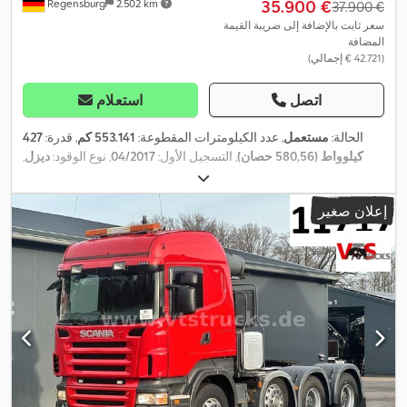
‏35.900 €
Regensburg
2.502 km
‏37.900 €
سعر ثابت بالإضافة إلى ضريبة القيمة
المضافة
(‏42.721 € إجمالي)
اتصل
استعلام
الحالة:
مستعمل
, عدد الكيلومترات المقطوعة:
553.141 كم
, قدرة:
427
كيلوواط (580,56 حصان)
, التسجيل الأول:
04/2017
, نوع الوقود:
ديزل
,
الوزن الإجمالي:
33.000 كجم
, تكوين المحور:
3 محاور
, فرامل:
المُبطئ
,
لون:
أزرق
, نوع التروس:
تلقائي
, فئة الانبعاثات:
يورو 6
, معدات:
تكييف
إعلان صغير
الهواء, سخان التدفئة أثناء التوقف, مرشح السخام, نظام الفرامل المانعة
,
للانغلاق (ABS), نظام الملاحة