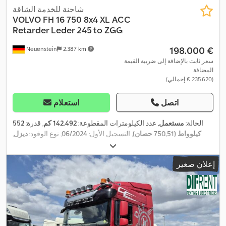
شاحنة للخدمة الشاقة
VOLVO
FH 16 750 8x4 XL ACC
Retarder Leder 245 to ZGG
‏198.000 €
Neuenstein
2.387 km
سعر ثابت بالإضافة إلى ضريبة القيمة
المضافة
(‏235.620 € إجمالي)
اتصل
استعلام
الحالة:
مستعمل
, عدد الكيلومترات المقطوعة:
142.492 كم
, قدرة:
552
كيلوواط (750,51 حصان)
, التسجيل الأول:
06/2024
, نوع الوقود:
ديزل
,
الوزن الإجمالي:
44.000 كجم
, تكوين المحور:
٣ محاور
, فرامل:
المُبطئ
,
لون:
أسود
, نوع التروس:
تلقائي
, معدات:
تكييف الهواء, سخان التدفئة أثناء
إعلان صغير
التوقف, مرشح السخام, نظام الفرامل المانعة للانغلاق (ABS), نظام
,
الملاحة