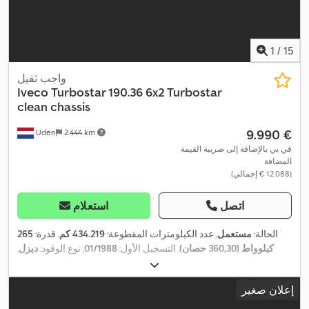
1
/
15
واجب ثقيل
Iveco
Turbostar 190.36 6x2 Turbostar
clean chassis
‏9.990 €
Uden
2.444 km
في بي بالإضافة إلى ضريبة القيمة
المضافة
(‏12.088 € إجمالي)
اتصل
استعلام
الحالة:
مستعمل
, عدد الكيلومترات المقطوعة:
434.219 كم
, قدرة:
265
كيلوواط (360,30 حصان)
, التسجيل الأول:
01/1988
, نوع الوقود:
ديزل
,
, وقود:
ديزل
, كابينة
6x2
, تكوين المحور:
315/80 R22,5
مقاس الإطار:
السائق:
كابينة نوم
, نوع التروس:
ميكانيكي
, تعليق:
فولاذ
, الطول الكلي:
إعلان صغير
9.550 مم
, العرض الكلي:
2.550 مم
, الارتفاع الكلي:
3.900 مم
, سنة
,
الصنع:
1988
, معدات:
وصلات المقطورة