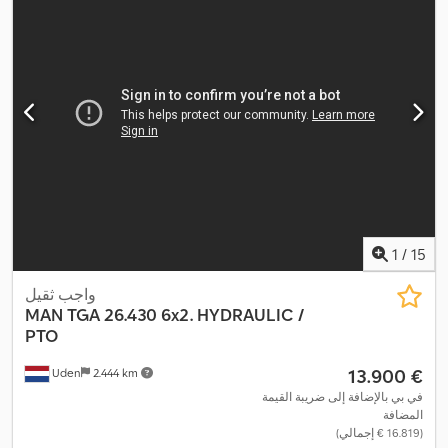
1
/
15
واجب ثقيل
MAN
TGA 26.430 6x2. HYDRAULIC /
PTO
‏13.900 €
Uden
2.444 km
في بي بالإضافة إلى ضريبة القيمة
المضافة
(‏16.819 € إجمالي)