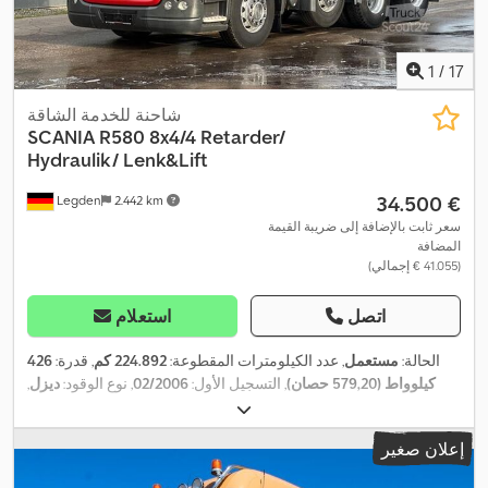
1
/
17
شاحنة للخدمة الشاقة
SCANIA
R580 8x4/4 Retarder/
Hydraulik/ Lenk&Lift
‏34.500 €
Legden
2.442 km
سعر ثابت بالإضافة إلى ضريبة القيمة
المضافة
(‏41.055 € إجمالي)
اتصل
استعلام
الحالة:
مستعمل
, عدد الكيلومترات المقطوعة:
224.892 كم
, قدرة:
426
كيلوواط (579,20 حصان)
, التسجيل الأول:
02/2006
, نوع الوقود:
ديزل
,
الوزن الإجمالي:
26.000 كجم
, تكوين المحور:
٣ محاور
, الفحص القادم
, فرامل:
المُبطئ
, لون:
أحمر
, نوع التروس:
ميكانيكي
, فئة
04/2026
(TÜV):
إعلان صغير
الانبعاثات:
يورو 3
, معدات:
تكييف الهواء, سخان التدفئة أثناء التوقف, نظام
,
الفرامل المانعة للانغلاق (ABS)