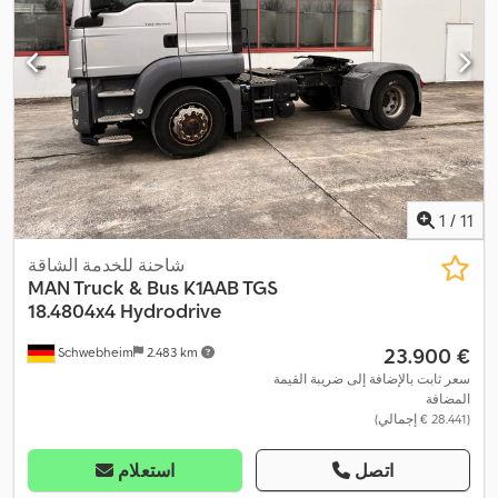
1
/
11
شاحنة للخدمة الشاقة
MAN Truck & Bus
K1AAB TGS
18.4804x4 Hydrodrive
‏23.900 €
Schwebheim
2.483 km
سعر ثابت بالإضافة إلى ضريبة القيمة
المضافة
(‏28.441 € إجمالي)
اتصل
استعلام