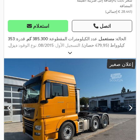
سعر ثابت بالإضافة إلى ضريبة القيمة
المضافة
(‏28.441 € إجمالي)
اتصل
استعلام
الحالة:
مستعمل
, عدد الكيلومترات المقطوعة:
385.300 كم
, قدرة:
353
كيلوواط (479,95 حصان)
, التسجيل الأول:
08/2015
, نوع الوقود:
ديزل
,
وزن فارغ:
7.550 كجم
, الوزن الأقصى للحمولة:
10.450 كجم
, الوزن
, تكوين
315/70R22,5 156/- L
الإجمالي:
18.000 كجم
, مقاس الإطار:
إعلان صغير
المحور:
محورين
, وقود:
ديزل
, لون:
آخر
, كابينة السائق:
آخر
, نوع التروس:
ميكانيكي
, فئة الانبعاثات:
يورو 6
, تعليق:
فولاذ-هواء
, مقاس الإطار
, مقاس الإطار الخلفي:
315/70R22,5
315/70R22,5 156/- L
الأمامي:
, معدات:
تكييف الهواء, دفع رباعي, مثبت السرعة, نظام الفرامل
-/150L
,
المانعة للانغلاق (ABS), نظام الملاحة