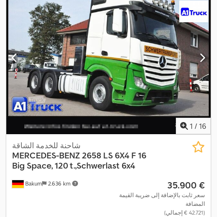
, فرامل:
المُبطئ
, لون:
أبيض
, كابينة السائق:
كابينة نوم
,
12/2026
(TÜV):
نوع التروس:
تلقائي
, فئة الانبعاثات:
يورو 6
, تعليق:
فولاذ-هواء
, سنة الصنع:
, مقاس الإطار الأمامي:
315/80 22,5
,
314.181 h
2021
, ساعات التشغيل:
مقاس الإطار الخلفي:
315/80 22,5
, عدد الأسرّة:
1
, معدات:
أضواء
الضباب, برنامج الثبات الإلكتروني (ESP), تسجيل الشاحنة, تكييف الهواء,
سخان التدفئة أثناء التوقف, قفل التروس التفاضلية, كابينة, كمبيوتر على
متن المركبة, مثبت السرعة, مرشح السخام, نظام الفرامل المانعة
,
للانغلاق (ABS), نظام منع التشغيل, وسادة هوائية
1
/
16
شاحنة للخدمة الشاقة
MERCEDES-BENZ
2658 LS 6X4 F 16
Big Space, 120 t.,Schwerlast 6x4
‏35.900 €
Bakum
2.636 km
سعر ثابت بالإضافة إلى ضريبة القيمة
المضافة
(‏42.721 € إجمالي)