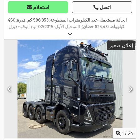
اتصل
استعلام
الحالة:
مستعمل
, عدد الكيلومترات المقطوعة:
596.353 كم
, قدرة:
460
كيلوواط (625,43 حصان)
, التسجيل الأول:
02/2015
, نوع الوقود:
ديزل
,
الوزن الإجمالي:
35.000 كجم
, تكوين المحور:
٣ محاور
, فرامل:
المُبطئ
,
لون:
أصفر
, نوع التروس:
تلقائي
, فئة الانبعاثات:
يورو 6
, معدات:
تكييف
إعلان صغير
الهواء, سخان التدفئة أثناء التوقف, مرشح السخام, نظام الفرامل المانعة
,
للانغلاق (ABS)
1
/
24