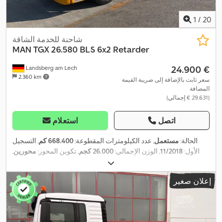
1
/
20
شاحنة للخدمة الشاقة
MAN
TGX 26.580 BLS 6x2 Retarder
‏24.900 €
Landsberg am Lech
2.360 km
سعر ثابت بالإضافة إلى ضريبة القيمة
المضافة
(‏29.631 € إجمالي)
اتصل
استعلام
الحالة:
مستعمل
, عدد الكيلومترات المقطوعة:
668.400 كم
, التسجيل
الأول:
11/2018
, الوزن الإجمالي:
26.000 كجم
, تكوين المحور:
محورين
,
, لون:
أصفر
, نوع التروس:
تلقائي
, فئة
01/2027
الفحص القادم (TÜV):
,
الانبعاثات:
يورو 6
إعلان صغير