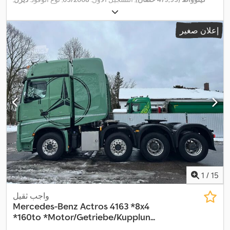
, فرامل:
كبح المحرك
, فئة الانبعاثات:
يورو 4
, تعليق:
6x4
تكوين المحور:
,
فولاذ-هواء
, سنة الصنع:
2008
إعلان صغير
1
/
15
واجب ثقيل
Mercedes-Benz
Actros 4163 *8x4
*160to *Motor/Getriebe/Kupplun...