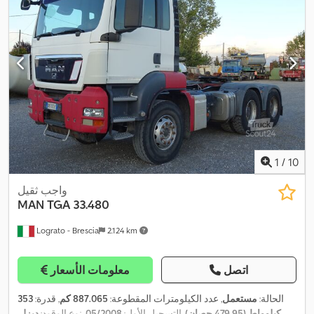
1
/
10
واجب ثقيل
MAN
TGA 33.480
Lograto - Brescia
2.124 km
اتصل
معلومات الأسعار
الحالة:
مستعمل
, عدد الكيلومترات المقطوعة:
887.065 كم
, قدرة:
353
كيلوواط (479,95 حصان)
, التسجيل الأول:
05/2008
, نوع الوقود:
ديزل
,