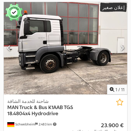
إعلان صغير
1
/
11
شاحنة للخدمة الشاقة
MAN Truck & Bus
K1AAB TGS
18.4804x4 Hydrodrive
‏23.900 €
Schwebheim
2.483 km