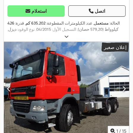
اتصل
استعلام
الحالة:
مستعمل
, عدد الكيلومترات المقطوعة:
635.202 كم
, قدرة:
426
كيلوواط (579,20 حصان)
, التسجيل الأول:
04/2015
, نوع الوقود:
ديزل
,
وزن فارغ:
10.540 كجم
, الوزن الأقصى للحمولة:
89.460 كجم
, الوزن
الإجمالي:
120.000 كجم
, مقاس الإطار:
315/80 22,5
, حالة الإطارات:
60
إعلان صغير
, قاعدة العجلات:
3.250 مم
, فرامل:
6x4
نسبة مئوية
, تكوين المحور:
المُبطئ
, لون:
أبيض
, كابينة السائق:
كابينة نوم
, نوع التروس:
تلقائي
, فئة
الانبعاثات:
يورو 6
, تعليق:
فولاذ-هواء
, سنة الصنع:
2015
, ساعات التشغيل:
, مقاس الإطار الأمامي:
315/80 22,5
, مقاس الإطار الخلفي:
635.202 h
315/80 22,5
, عدد الأسرّة:
1
, معدات:
أضواء الضباب, تسجيل الشاحنة,
تكييف الهواء, سخان التدفئة أثناء التوقف, قفل التروس التفاضلية, كابينة,
كمبيوتر على متن المركبة, مثبت السرعة, مرشح السخام, نظام الفرامل
,
المانعة للانغلاق (ABS), نظام منع التشغيل, وسادة هوائية
1
/
15