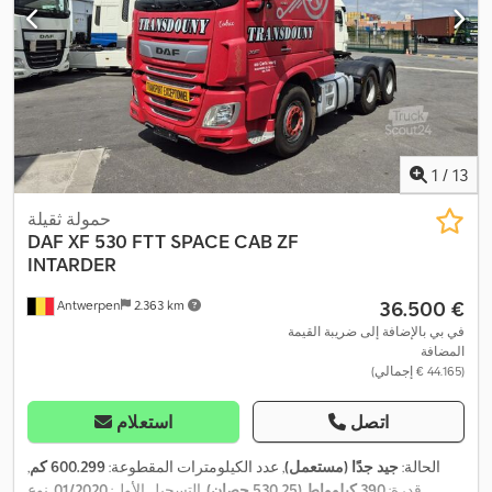
1
/
13
حمولة ثقيلة
DAF
XF 530 FTT SPACE CAB ZF
INTARDER
‏36.500 €
Antwerpen
2.363 km
في بي بالإضافة إلى ضريبة القيمة
المضافة
(‏44.165 € إجمالي)
اتصل
استعلام
الحالة:
جيد جدًا (مستعمل)
, عدد الكيلومترات المقطوعة:
600.299 كم
,
قدرة:
390 كيلوواط (530,25 حصان)
, التسجيل الأول:
01/2020
, نوع