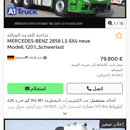
1
/
16
شاحنة للخدمة الشاقة
MERCEDES-BENZ
2858 LS 6X4 neue
Modell, 120 t.,Schwerlast
‏79.800 €
Bakum
2.636 km
سعر ثابت بالإضافة إلى ضريبة القيمة
المضافة
(‏94.962 € إجمالي)
اتصل
استعلام
الحالة:
مستعمل
, عدد الكيلومترات المقطوعة:
314.181 كم
, قدرة:
425
كيلوواط (577,84 حصان)
, التسجيل الأول:
12/2021
, نوع الوقود:
ديزل
, وزن
فارغ:
11.178 كجم
, الوزن الأقصى للحمولة:
108.822 كجم
, الوزن الإجمالي:
120.000 كجم
, مقاس الإطار:
315/80 22,5
, حالة الإطارات:
50 نسبة
إعلان صغير
, قاعدة العجلات:
3.250 مم
, الفحص القادم
6x4
مئوية
, تكوين المحور: