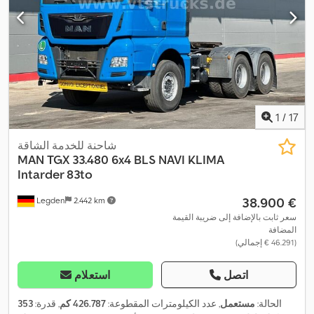
تكييف الهواء, تنظيم النوافذ الكهربائي, توجيه معزز بالطاقة, خزان وقود
ثانوي, قفل التروس التفاضلية, قفل مركزي, كمبيوتر على متن المركبة,
مثبت السرعة, مرآة كهربائية, مساعد بدء التشغيل على المرتفعات, نظام
التحكم في الجر, نظام الفرامل المانعة للانغلاق (ABS), نظام الملاحة,
,
وسادة هوائية
1
/
17
شاحنة للخدمة الشاقة
MAN
TGX 33.480 6x4 BLS NAVI KLIMA
Intarder 83to
‏38.900 €
Legden
2.442 km
سعر ثابت بالإضافة إلى ضريبة القيمة
المضافة
(‏46.291 € إجمالي)
اتصل
استعلام
الحالة:
مستعمل
, عدد الكيلومترات المقطوعة:
426.787 كم
, قدرة:
353