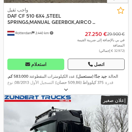
واجب ثقيل
DAF
CF 510 6X4 ,STEEL
SPRINGS,MANUAL GEERBOX,AIRCO ...
‏27.250 €
Rotterdam
2.440 km
‏29.900 €
في بي بالإضافة إلى ضريبة القيمة
المضافة
(‏32.972 € إجمالي)
اتصل
استعلام
الحالة:
جيد جدًا (مستعمل)
, عدد الكيلومترات المقطوعة:
583.000 كم
,
قدرة:
375 كيلوواط (509,86 حصان)
, التسجيل الأول:
08/2013
, نوع
, وقود:
ديزل
, فرامل:
معطل السرعة
6x4
الوقود:
ديزل
, تكوين المحور:
الإضافي
, لون:
أحمر
, كابينة السائق:
كابينة نوم
, نوع التروس:
ميكانيكي
, فئة
إعلان صغير
الانبعاثات:
يورو 5
, تعليق:
فولاذ
, الطول الكلي:
8.150 مم
, العرض الكلي:
EBS (نظام
, معدات:
2.500 مم
, الارتفاع الكلي:
3.100 مم
, سنة الصنع:
2013
المكابح الإلكتروني), أدبلو, تكييف الهواء, تنظيم النوافذ الكهربائي, توجيه
معزز بالطاقة, قفل التروس التفاضلية, مرآة كهربائية, نظام الفرامل
,
المانعة للانغلاق (ABS)