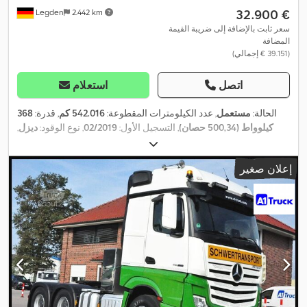
‏32.900 €
Legden
2.442 km
سعر ثابت بالإضافة إلى ضريبة القيمة
المضافة
(‏39.151 € إجمالي)
اتصل
استعلام
الحالة:
مستعمل
, عدد الكيلومترات المقطوعة:
542.016 كم
, قدرة:
368
كيلوواط (500,34 حصان)
, التسجيل الأول:
02/2019
, نوع الوقود:
ديزل
,
الوزن الإجمالي:
26.000 كجم
, تكوين المحور:
3 محاور
, فرامل:
المُبطئ
,
لون:
أزرق
, نوع التروس:
تلقائي
, فئة الانبعاثات:
يورو 6
, معدات:
برنامج
إعلان صغير
الثبات الإلكتروني (ESP), تكييف الهواء, سخان التدفئة أثناء التوقف,
,
مرشح السخام, نظام الفرامل المانعة للانغلاق (ABS), نظام الملاحة