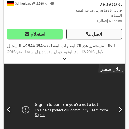
‏78.500 €
Schlierbach
2.340 km
في بي بالإضافة إلى ضريبة القيمة
المضافة
(‏93.415 € إجمالي)
اتصل
استعلام
الحالة:
مستعمل
, عدد الكيلومترات المقطوعة:
544.354 كم
, التسجيل
,
الأول:
12/2016
, نوع الوقود:
ديزل
, وقود:
ديزل
, سنة الصنع:
2016
إعلان صغير