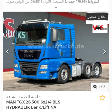
كيلوواط (479,95 حصان)
, التسجيل الأول:
01/2015
, نوع الوقود:
ديزل
,
الوزن الإجمالي:
26.000 كجم
, تكوين المحور:
3 محاور
, الفحص القادم
, فرامل:
المُبطئ
, لون:
أزرق
, نوع التروس:
تلقائي
, فئة
11/2026
(TÜV):
إعلان صغير
الانبعاثات:
يورو 6
, معدات:
برنامج الثبات الإلكتروني (ESP), تكييف الهواء,
سخان التدفئة أثناء التوقف, مرشح السخام, نظام الفرامل المانعة
,
للانغلاق (ABS), نظام الملاحة
1
/
21
شاحنة للخدمة الشاقة
MAN
TGX 26.500 6x2/4 BLS
HYDRAULIK Lenk/Lift NA