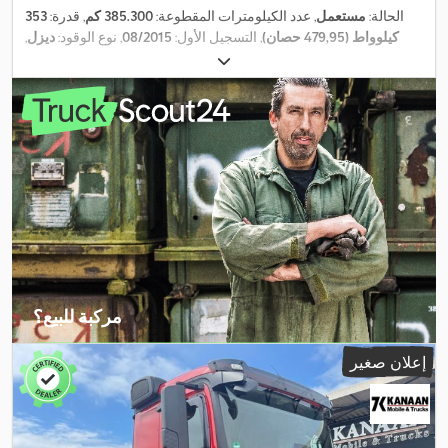
الحالة:
مستعمل
, عدد الكيلومترات المقطوعة:
385.300 كم
, قدرة:
353
كيلوواط (479,95 حصان)
, التسجيل الأول:
08/2015
, نوع الوقود:
ديزل
,
وزن فارغ:
7.550 كجم
, الوزن الأقصى للحمولة:
10.450 كجم
, الوزن
, تكوين
315/70R22,5 156/- L
الإجمالي:
18.000 كجم
, مقاس الإطار:
المحور:
محورين
, وقود:
ديزل
, لون:
آخر
, كابينة السائق:
آخر
, نوع التروس:
ميكانيكي
, فئة الانبعاثات:
يورو 6
, تعليق:
فولاذ-هواء
, مقاس الإطار
, مقاس الإطار الخلفي:
315/70R22,5
315/70R22,5 156/- L
الأمامي:
, معدات:
تكييف الهواء, دفع رباعي, مثبت السرعة, نظام الفرامل
-/150L
,
المانعة للانغلاق (ABS), نظام الملاحة
مركبة للبيع؟
إنشاء إعلان
إعلان صغير