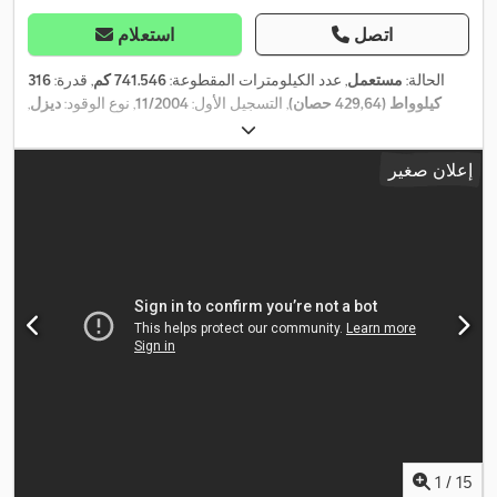
اتصل
استعلام
الحالة:
مستعمل
, عدد الكيلومترات المقطوعة:
741.546 كم
, قدرة:
316
كيلوواط (429,64 حصان)
, التسجيل الأول:
11/2004
, نوع الوقود:
ديزل
,
, وقود:
ديزل
, كابينة
6x2
, تكوين المحور:
315/70 R22,5
مقاس الإطار:
السائق:
كابينة نوم
, فئة الانبعاثات:
يورو 3
, تعليق:
آخر
, الطول الكلي:
6.100
إعلان صغير
مم
, العرض الكلي:
2.500 مم
, الارتفاع الكلي:
3.650 مم
, سنة الصنع:
,
2004
, معدات:
أضواء الضباب, مثبت السرعة
1
/
15