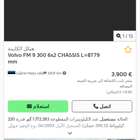
1
/
15
هيكل الكابينة
Volvo
FM 9 300 6x2 CHASSIS L=8779
mm
‏3.900 €
Lääne-Harju vald
3.831 km
سعر ثابت بالإضافة إلى ضريبة القيمة
المضافة
(‏4.836 € إجمالي)
اتصل
استعلام
الحالة:
مستعمل
, عدد الكيلومترات المقطوعة:
1.772.283 كم
, قدرة:
220
كيلوواط (299,12 حصان)
, التسجيل الأول:
04/2003
, نوع الوقود:
ديزل
,
, قاعدة العجلات:
5.200 مم
, وقود:
ديزل
, نوع التروس:
6x2
تكوين المحور:
ميكانيكي
, فئة الانبعاثات:
يورو 3
, تعليق:
فولاذ-هواء
, الطول الكلي:
10.650