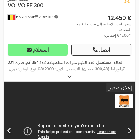
VOLVO
FE 300
‏12.450 €
HANDZAME
2.296 km
سعر ثابت بالإضافة إلى ضريبة القيمة
المضافة
(‏15.064 € إجمالي)
اتصل
استعلام
الحالة:
مستعمل
, عدد الكيلومترات المقطوعة:
354.172 كم
, قدرة:
221
كيلوواط (300,48 حصان)
, التسجيل الأول:
08/2009
, نوع الوقود:
ديزل
,
, قاعدة العجلات:
4.800
6x2
, تكوين المحور:
315/80R22,5
مقاس الإطار:
مم
, وقود:
ديزل
, فرامل:
معطل السرعة الإضافي
, لون:
أخضر
, نوع
إعلان صغير
التروس:
تلقائي
, فئة الانبعاثات:
يورو 5
, تعليق:
هواء
, طول مساحة التحميل:
7.440 مم
, عرض مساحة التحميل:
2.540 مم
, ارتفاع مساحة التحميل:
2.190 مم
, سنة الصنع:
2009
, معدات:
تكييف الهواء, تنظيم النوافذ
,
الكهربائي, رافعة خلفية