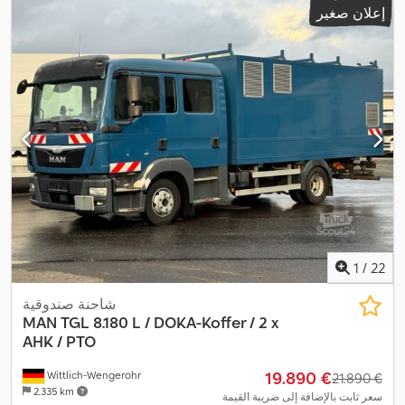
إعلان صغير
,
مم
, العرض الكلي:
2.550 مم
, سنة الصنع:
2003
, معدات:
مرآة كهربائية
1
/
22
شاحنة صندوقية
MAN
TGL 8.180 L / DOKA-Koffer / 2 x
AHK / PTO
‏19.890 €
Wittlich-Wengerohr
‏21.890 €
2.335 km
سعر ثابت بالإضافة إلى ضريبة القيمة