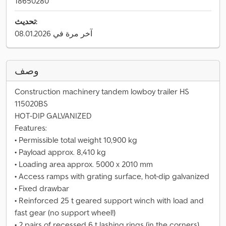
18650280
تحديث:
آخر مرة في 08.01.2026
وصف
Construction machinery tandem lowboy trailer HS
115020BS
HOT-DIP GALVANIZED
Features:
• Permissible total weight 10,900 kg
• Payload approx. 8,410 kg
• Loading area approx. 5000 x 2010 mm
• Access ramps with grating surface, hot-dip galvanized
• Fixed drawbar
• Reinforced 25 t geared support winch with load and
fast gear (no support wheel!)
• 2 pairs of recessed 6 t lashing rings (in the corners)