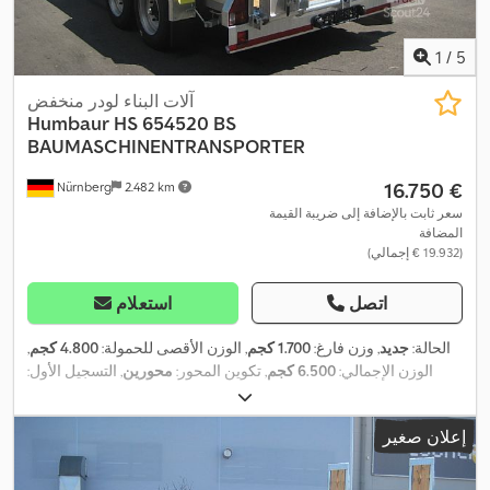
1
/
5
آلات البناء لودر منخفض
Humbaur
HS 654520 BS
BAUMASCHINENTRANSPORTER
‏16.750 €
Nürnberg
2.482 km
سعر ثابت بالإضافة إلى ضريبة القيمة
المضافة
(‏19.932 € إجمالي)
اتصل
استعلام
الحالة:
جديد
, وزن فارغ:
1.700 كجم
, الوزن الأقصى للحمولة:
4.800 كجم
,
الوزن الإجمالي:
6.500 كجم
, تكوين المحور:
محورين
, التسجيل الأول:
01/2023
, طول مساحة التحميل:
4.500 مم
, عرض مساحة التحميل:
2.000 مم
, ارتفاع مساحة التحميل:
330 مم
, تعليق:
آخر
, مقاس الإطار:
إعلان صغير
,
, قاعدة العجلات:
850 مم
, سنة الصنع:
2023
215/75 r17,5 zoll