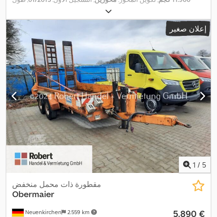
مساحة التحميل:
6.100 مم
, عرض مساحة التحميل:
2.000 مم
, ارتفاع
,
مساحة التحميل:
400 مم
إعلان صغير
1
/
5
مقطورة ذات محمل منخفض
Obermaier
‏5.890 €
Neuenkirchen
2.559 km