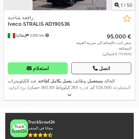
1
/
50
رافعة شاحنة
Iveco
STRALIS AD190S36
‏95.000 €
2.200 km
إيطاليا
سعر ثابت بالإضافة إلى ضريبة القيمة
المضافة
(‏115.900 € إجمالي)
اتصل
استعلام
الحالة:
مستعمل
, وظائف:
يعمل بكامل كفاءته
, عدد الكيلومترات
المقطوعة:
525.000 كم
, قدرة:
265 كيلوواط (360,30 حصان)
, نوع الوقود:
, قاعدة العجلات:
4x2
ديزل
, الوزن الإجمالي:
18.000 كجم
, تكوين المحور:
3.800 مم
, وقود:
ديزل
, نوع التروس:
ميكانيكي
, فئة الانبعاثات:
يورو 5
,
تعليق:
فولاذ-هواء
, سنة الصنع:
2011
, معدات:
رافعة, نظام الفرامل المانعة
,
للانغلاق (ABS)
TruckScout24
مجانا في المتجر