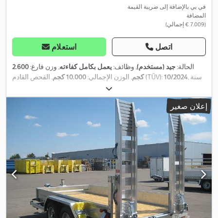
في بي بالإضافة إلى ضريبة القيمة
المضافة
(‏7.009 € إجمالي)
اتصل
استعلام
الحالة:
جيد (مستخدم)
, وظائف:
يعمل بكامل كفاءته
, وزن فارغ:
2.600
, سنة
10/2024
, الفحص القادم (TÜV):
كجم
, الوزن الإجمالي:
10.000 كجم
,
الصنع:
1995
, معدات:
وصلات المقطورة
إعلان صغير