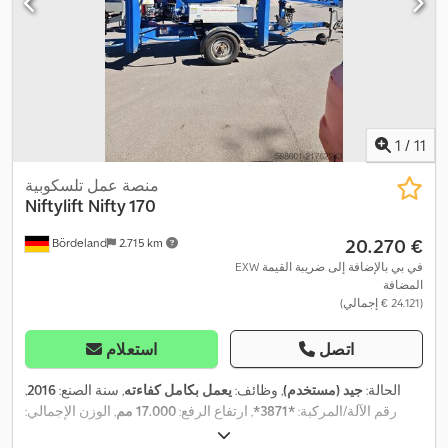
,
نظام الفرامل المانعة للانغلاق (ABS), وصلات المقطورة
1
/
11
منصة عمل تلسكوبية
Niftylift
Nifty 170
‏20.270 €
Bördeland
2.715 km
EXW في بي بالإضافة إلى ضريبة القيمة
المضافة
(‏24.121 € إجمالي)
اتصل
استعلام
الحالة:
جيد (مستخدم)
, وظائف:
يعمل بكامل كفاءته
, سنة الصنع:
2016
,
رقم الآلة/المركبة:
*3871*
, ارتفاع الرفع:
17.000 مم
, الوزن الإجمالي:
2.200 كجم
, وزن فارغ:
2.200 كجم
, طول النقل:
6.200 مم
, عرض النقل: