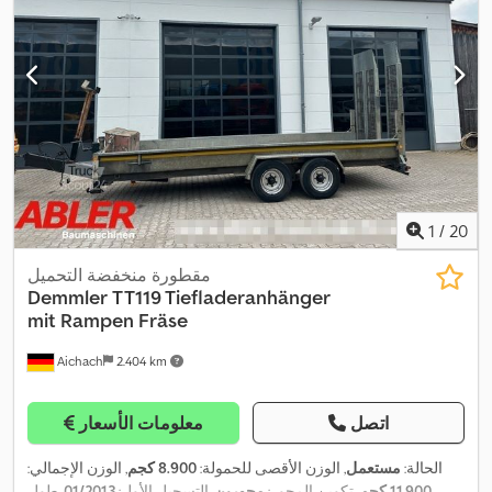
1
/
20
مقطورة منخفضة التحميل
Demmler
TT119 Tiefladeranhänger
mit Rampen Fräse
Aichach
2.404 km
اتصل
معلومات الأسعار
الحالة:
مستعمل
, الوزن الأقصى للحمولة:
8.900 كجم
, الوزن الإجمالي:
11.900 كجم
, تكوين المحور:
محورين
, التسجيل الأول:
01/2013
, طول