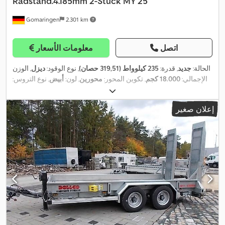
Radstand.4.185mm 2-Stück MY 25
Gomaringen
2.301 km
اتصل
معلومات الأسعار
الحالة:
جديد
, قدرة:
235 كيلوواط (319,51 حصان)
, نوع الوقود:
ديزل
, الوزن
الإجمالي:
18.000 كجم
, تكوين المحور:
محورين
, لون:
أبيض
, نوع التروس:
ميكانيكي
, سنة الصنع:
2026
, معدات:
برنامج الثبات الإلكتروني (ESP),
,
تكييف الهواء, نظام الفرامل المانعة للانغلاق (ABS)
إعلان صغير