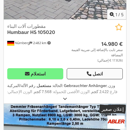
1
/
5
مقطورات آلات البناء
Humbaur
HS 105020
‏14.980 €
Nürnberg
2.482 km
سعر ثابت بالإضافة إلى ضريبة القيمة
المضافة
(‏17.826 € إجمالي)
اتصل
استعلام
, وزن
Gebrauchter Anhänger
, رقم الآلة/المركبة:
الحالة:
مستعمل
فارغ:
2.422 كجم
, الوزن الأقصى للحمولة:
7.568 كجم
, الوزن الإجمالي:
9.990 كجم
, تكوين المحور:
محورين
, التسجيل الأول:
05/2020
, الفحص
, طول مساحة التحميل:
5.000 مم
, عرض مساحة
05/2021
القادم (TÜV):
إعلان صغير
التحميل:
2.010 مم
, ارتفاع مساحة التحميل:
250 مم
, حجم مساحة
,
التحميل:
2,5 م³
, تعليق:
فولاذ
, سنة الصنع:
2022