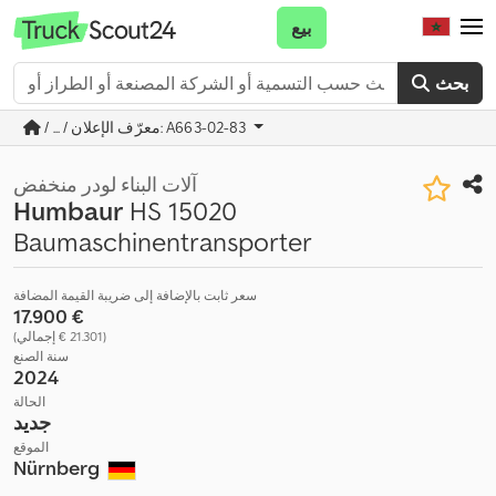
بيع
بحث
/ ... / معرّف الإعلان: A663-02-83
آلات البناء لودر منخفض
Humbaur
HS 15020
Baumaschinentransporter
سعر ثابت بالإضافة إلى ضريبة القيمة المضافة
‏17.900 €
(‏21.301 € إجمالي)
سنة الصنع
2024
الحالة
جديد
الموقع
Nürnberg