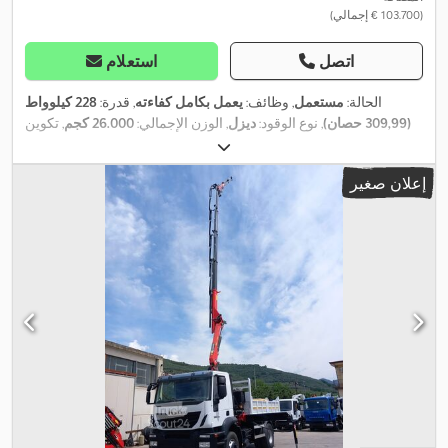
(‏103.700 € إجمالي)
اتصل
استعلام
الحالة:
مستعمل
, وظائف:
يعمل بكامل كفاءته
, قدرة:
228 كيلوواط
(309,99 حصان)
, نوع الوقود:
ديزل
, الوزن الإجمالي:
26.000 كجم
, تكوين
, قاعدة العجلات:
3.800 مم
, وقود:
ديزل
, نوع التروس:
6x2
المحور:
ميكانيكي
, فئة الانبعاثات:
يورو 6
, تعليق:
فولاذ-هواء
, سنة الصنع:
2018
,
إعلان صغير
,
رافعة, نظام الفرامل المانعة للانغلاق (ABS)
معدات: