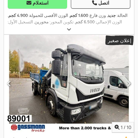
اتصل
استعلام
الحالة:
جديد
, وزن فارغ:
1.600 كجم
, الوزن الأقصى للحمولة:
4.900 كجم
,
الوزن الإجمالي:
6.500 كجم
, تكوين المحور:
محورين
, التسجيل الأول:
01/2023
, طول مساحة التحميل:
4.000 مم
, عرض مساحة التحميل:
2.000 مم
, ارتفاع مساحة التحميل:
330 مم
, تعليق:
آخر
, مقاس الإطار:
إعلان صغير
, قاعدة العجلات:
850 مم
, سنة الصنع:
2023
, معدات:
215/75 r17,5 zoll
,
نظام الفرامل المانعة للانغلاق (ABS)
1
/
10