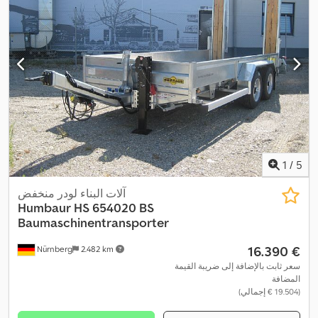
1
/
5
آلات البناء لودر منخفض
Humbaur
HS 654020 BS
Baumaschinentransporter
‏16.390 €
Nürnberg
2.482 km
سعر ثابت بالإضافة إلى ضريبة القيمة
المضافة
(‏19.504 € إجمالي)