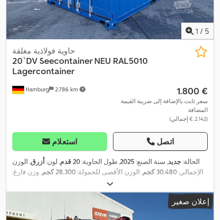
1
/
5
حاوية فولاذية مغلقة
20`DV Seecontainer NEU RAL5010
Lagercontainer
‏1.800 €
Hamburg
2.786 km
سعر ثابت بالإضافة إلى ضريبة القيمة
المضافة
(‏2.142 € إجمالي)
اتصل
استعلام
الحالة:
جديد
, سنة الصنع:
2025
, طول الحاوية:
20 قدم
, لون:
أزرق
, الوزن
الإجمالي:
30.480 كجم
, الوزن الأقصى للحمولة:
28.300 كجم
, وزن فارغ:
2.180 كجم
, حجم مساحة التحميل:
33 م³
, عرض مساحة التحميل:
2.350
,
مم
, طول مساحة التحميل:
5.898 مم
, ارتفاع مساحة التحميل:
2.390 مم
إعلان صغير