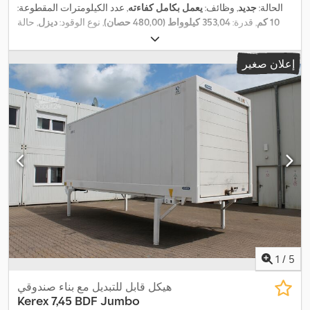
الحالة:
جديد
, وظائف:
يعمل بكامل كفاءته
, عدد الكيلومترات المقطوعة:
10 كم
, قدرة:
353,04 كيلوواط (480,00 حصان)
, نوع الوقود:
ديزل
, حالة
, سعة خزان الوقود:
390 ل
,
6x4
الإطارات:
100 نسبة مئوية
, تكوين المحور:
فرامل:
المُبطئ
, لون:
أبيض
, نوع التروس:
تلقائي
, فئة الانبعاثات:
يورو 6
,
إعلان صغير
تعليق:
فولاذ
, عدد المقاعد:
2
, سنة الصنع:
2025
, معدات:
المُبطئ,
الهيدروليكا, تكييف الهواء, رافعة, سخان التدفئة أثناء التوقف, ضوضاء
منخفضة, عربة إمالة, قفل التروس التفاضلية, كابينة, كمبيوتر على متن
المركبة, مثبت السرعة, مرشح السخام, مصابيح أمامية إضافية, نظام
,
الفرامل المانعة للانغلاق (ABS), هيدروليكا القابض, وصلات المقطورة
1
/
5
هيكل قابل للتبديل مع بناء صندوقي
Kerex
7,45 BDF Jumbo