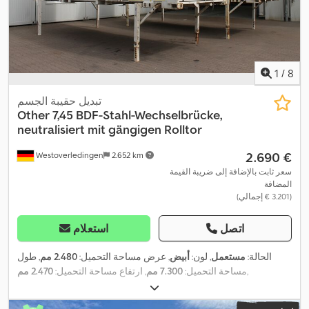
1
/
8
تبديل حقيبة الجسم
Other
7,45 BDF-Stahl-Wechselbrücke,
neutralisiert mit gängigen Rolltor
‏2.690 €
Westoverledingen
2.652 km
سعر ثابت بالإضافة إلى ضريبة القيمة
المضافة
(‏3.201 € إجمالي)
اتصل
استعلام
الحالة:
مستعمل
, لون:
أبيض
, عرض مساحة التحميل:
2.480 مم
, طول
,
مساحة التحميل:
7.300 مم
, ارتفاع مساحة التحميل:
2.470 مم