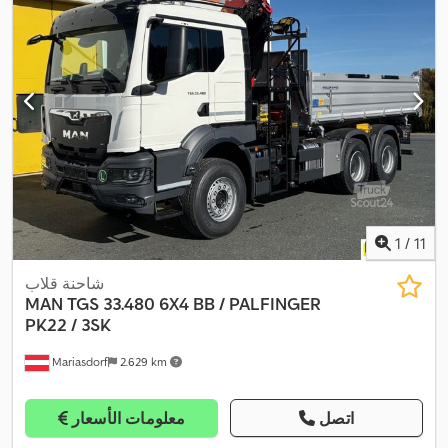
1
/
11
شاحنة قلاب
MAN
TGS 33.480 6X4 BB / PALFINGER
PK22 / 3SK
Mariasdorf
2.629 km
اتصل
معلومات الأسعار