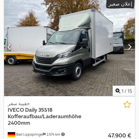
إعلان صغير
1
,
1
/
15
حقيبة سفر
IVECO
Daily 35S18
Kofferaufbau/Laderaumhöhe
2400mm
‏47.900 €
Bad Lippspringe
2.574 km