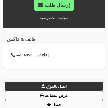
إرسال طلب
سياسة الخصوصية
هاتف & فاكس
+49 4955 ... إعلانات
اتصل بالمورّد
عرض للطباعة
حفظ