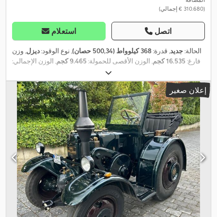
(‏310.680 € إجمالي)
اتصل
استعلام
الحالة:
جديد
, قدرة:
368 كيلوواط (500,34 حصان)
, نوع الوقود:
ديزل
, وزن
فارغ:
16.535 كجم
, الوزن الأقصى للحمولة:
9.465 كجم
, الوزن الإجمالي:
26.000 كجم
, حالة الإطارات:
80 نسبة مئوية
, تكوين المحور:
3 محاور
,
فرامل:
المُبطئ
, كابينة السائق:
كابينة نهارية
, نوع التروس:
تلقائي
, فئة
إعلان صغير
الانبعاثات:
يورو 6
, تعليق:
فولاذ-هواء
, عدد المقاعد:
2
, مقاس الإطار
, معدات:
315/80R22,5
, مقاس الإطار الخلفي:
385/65R22,5
الأمامي:
تسجيل الشاحنة, تكييف الهواء, رافعة, سخان التدفئة أثناء التوقف, فرملة
الهواء المضغوط, قفل التروس التفاضلية, قفل مركزي, كمبيوتر على
متن المركبة, مثبت السرعة, مصابيح أمامية إضافية, نظام الفرامل
,
المانعة للانغلاق (ABS)