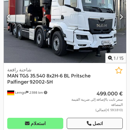
1
/
15
شاحنة رافعة
MAN
TGS 35.540 8x2H-6 BL Pritsche
Palfinger 92002-SH
‏499.000 €
Lemgo
2.598 km
سعر ثابت بالإضافة إلى ضريبة القيمة
المضافة
(‏593.810 € إجمالي)
اتصل
استعلام