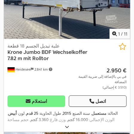
1
/
11
علبة تبديل الجسم 18 قطعة
Krone
Jumbo BDF Wechselkoffer
7.82 m mit Rolltor
‏2.950 €
Heidesee
2.841 km
في بي بالإضافة إلى ضريبة القيمة
المضافة
(‏3.510 € إجمالي)
اتصل
استعلام
الحالة:
مستعمل
, سنة الصنع:
2015
, طول الحاوية:
25 قدم
, لون:
أبيض
,
الوزن الإجمالي:
16.000 كجم
, وزن فارغ:
3.360 كجم
, حجم مساحة
التحميل:
51 م³
, عرض مساحة التحميل:
2.480 مم
, طول مساحة التحميل:
7.670 مم
, ارتفاع مساحة التحميل:
2.720 مم
, رقم الآلة/المركبة:
784842