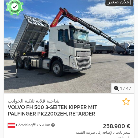
إعلان صغير
1
/
47
شاحنة قلابة ثلاثية الجوانب
VOLVO
FH 500 3-SEITEN KIPPER MIT
PALFINGER PK22002EH, RETARDER
‏258.900 €
Hörsching
2.557 km
سعر ثابت بالإضافة إلى ضريبة القيمة
المضافة