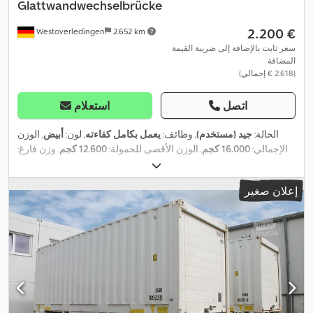
Glattwandwechselbrücke
‏2.200 €
Westoverledingen
2.652 km
سعر ثابت بالإضافة إلى ضريبة القيمة
المضافة
(‏2.618 € إجمالي)
اتصل
استعلام
الحالة:
جيد (مستخدم)
, وظائف:
يعمل بكامل كفاءته
, لون:
أبيض
, الوزن
الإجمالي:
16.000 كجم
, الوزن الأقصى للحمولة:
12.600 كجم
, وزن فارغ:
,
3.400 كجم
إعلان صغير