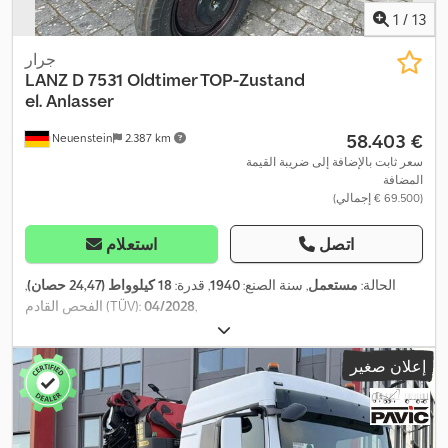
1
/
13
جرار
LANZ
D 7531 Oldtimer TOP-Zustand
el. Anlasser
‏58.403 €
Neuenstein
2.387 km
سعر ثابت بالإضافة إلى ضريبة القيمة
المضافة
(‏69.500 € إجمالي)
اتصل
استعلام
الحالة:
مستعمل
, سنة الصنع:
1940
, قدرة:
18 كيلوواط (24,47 حصان)
,
,
04/2028
الفحص القادم (TÜV):
إعلان صغير