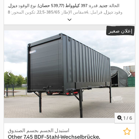
الحالة:
جديد
, قدرة:
397 كيلوواط (539,77 حصان)
, نوع الوقود:
ديزل
,
, وقود:
ديزل
, فرامل:
8x4
مقاس الإطار:
385/65-22,5
, تكوين المحور:
المُبطئ
, لون:
أبيض
, كابينة السائق:
كابينة نوم
, نوع التروس:
تلقائي
, فئة
الانبعاثات:
يورو 6
, تعليق:
آخر
, طول مساحة التحميل:
5.200 مم
, عرض
إعلان صغير
مساحة التحميل:
2.480 مم
, ارتفاع مساحة التحميل:
600 مم
, سنة الصنع:
EBS (نظام المكابح الإلكتروني), أدبلو, أضواء الضباب,
, معدات:
2025
المُبطئ, برنامج الثبات الإلكتروني (ESP), بلوتوث, تكييف الهواء, تنظيم
النوافذ الكهربائي, رافعة, سخان التدفئة أثناء التوقف, قفل التروس
التفاضلية, قفل مركزي, كمبيوتر على متن المركبة, مثبت السرعة, مدفأة
المقعد, مرآة كهربائية, مرشح السخام, نظام الفرامل المانعة للانغلاق
,
(ABS), نظام الملاحة, وصلات المقطورة
1
/
6
استبدل الجسم بجسم الصندوق
Other
7,45 BDF-Stahl-Wechselbrücke,