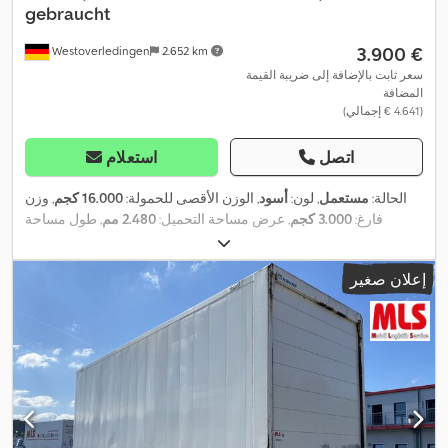
gebraucht
‏3.900 €
Westoverledingen
2.652 km
سعر ثابت بالإضافة إلى ضريبة القيمة
المضافة
(‏4.641 € إجمالي)
اتصل
استعلام
الحالة:
مستعمل
, لون:
أسود
, الوزن الأقصى للحمولة:
16.000 كجم
, وزن
فارغ:
3.000 كجم
, عرض مساحة التحميل:
2.480 مم
, طول مساحة
,
التحميل:
7.300 مم
, ارتفاع مساحة التحميل:
2.470 مم
إعلان صغير