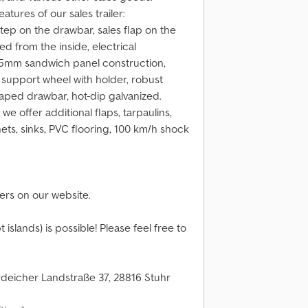
atures of our sales trailer:
step on the drawbar, sales flap on the
ked from the inside, electrical
 25mm sandwich panel construction,
 support wheel with holder, robust
aped drawbar, hot-dip galvanized.
we offer additional flaps, tarpaulins,
ets, sinks, PVC flooring, 100 km/h shock
fers on our website.
slands) is possible! Please feel free to
eicher Landstraße 37, 28816 Stuhr