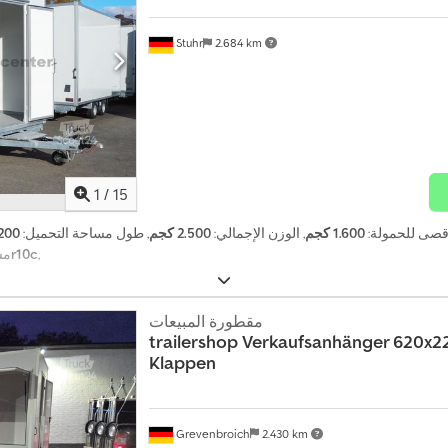
Stuhr
2.684 km
1
/
15
لأقصى للحمولة:
1.600 كجم
, الوزن الإجمالي:
2.500 كجم
, طول مساحة التحميل:
4.200
,
195/55r10c
مس
مقطورة المبيعات
trailershop
Verkaufsanhänger 620x2
Klappen
Grevenbroich
2.430 km