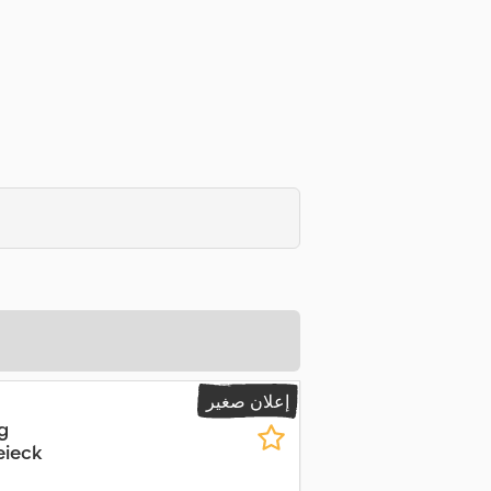
إعلان صغير
g
eieck