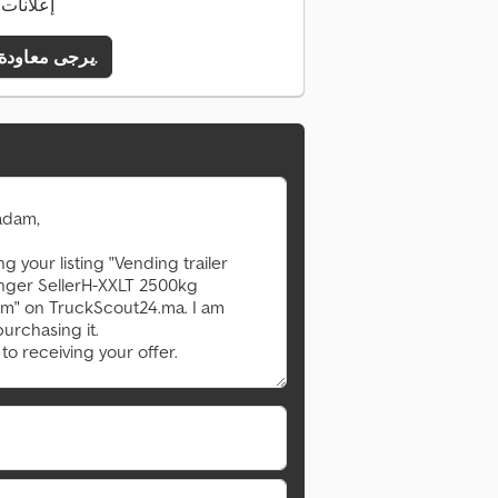
146 إعلان
يرجى معاودة الاتصال بي.