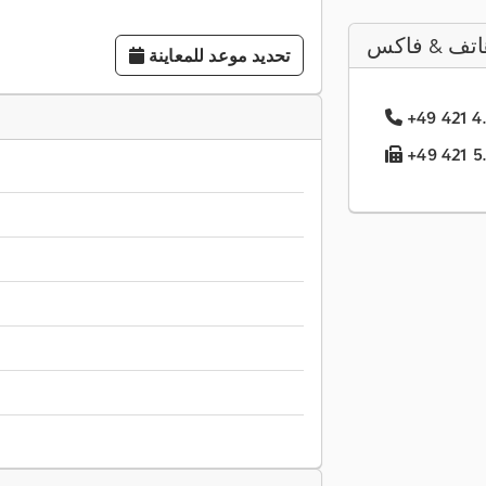
اتف & فاكس
تحديد موعد للمعاينة