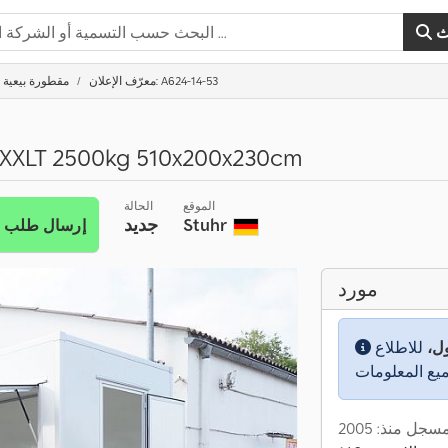
ث
معرّف الإعلان: A624-14-53
مقطورة بيعية
H-XXLT 2500kg 510x200x230cm
الموقع
الحالة
Stuhr
جديد
إرسال طلب
مورد
ول،
للاطلاع
سجل منذ: 2005