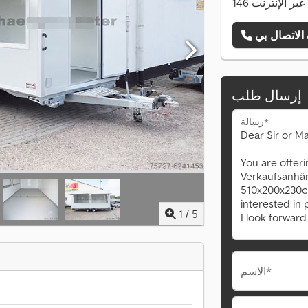
ات عبر الإنترنت
إرسال طلب
رسالة*
1
/
5
الاسم*