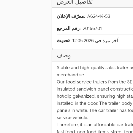
تفاصيل العرض
A624-14-53
معرّف الإعلان:
20156701
رقم المرجع:
آخر مرة في 12.05.2026
تحديث:
وصف
Stable and high-quality sales trailer a
merchandise.
Our food service trailers from the 
insulated sandwich panel constructio
hot-dip galvanized, ensuring high stabi
installed in the door. The trailer b
panels in white. The car trailer has f
service vehicle.
Therefore, it is an affordable car trai
fast food, non-food items, street foo