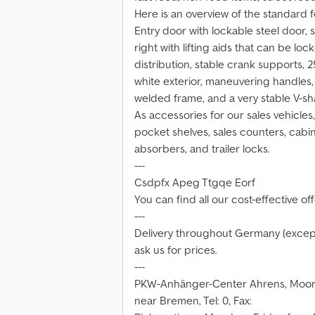
Here is an overview of the standard fe
Entry door with lockable steel door, 
right with lifting aids that can be loc
distribution, stable crank supports,
white exterior, maneuvering handles,
welded frame, and a very stable V-sh
As accessories for our sales vehicles, 
pocket shelves, sales counters, cabin
absorbers, and trailer locks.
---
Csdpfx Apeg Ttgqe Eorf
You can find all our cost-effective of
---
Delivery throughout Germany (except i
ask us for prices.
---
PKW-Anhänger-Center Ahrens, Moord
near Bremen, Tel: 0, Fax: