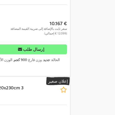
‏10.167 €
سعر ثابت بالإضافة إلى ضريبة القيمة المضافة
(‏12.099 € إجمالي)
إرسال طلب
الحالة:
جديد
, وزن فارغ:
900 كجم
, الوزن ا
إعلان صغير
20x230cm 3