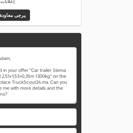
145 إعلان
يرجى معاودة الاتصال بي.