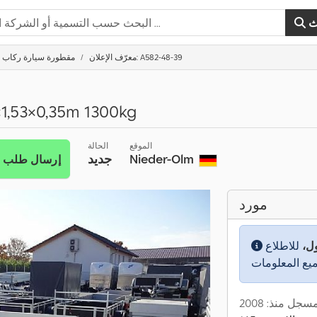
ث
معرّف الإعلان: A582-48-39
مقطورة سيارة ركاب
×1,53×0,35m 1300kg
الموقع
الحالة
Nieder-Olm
جديد
إرسال طلب
مورد
ول،
للاطلاع
سجل منذ: 2008