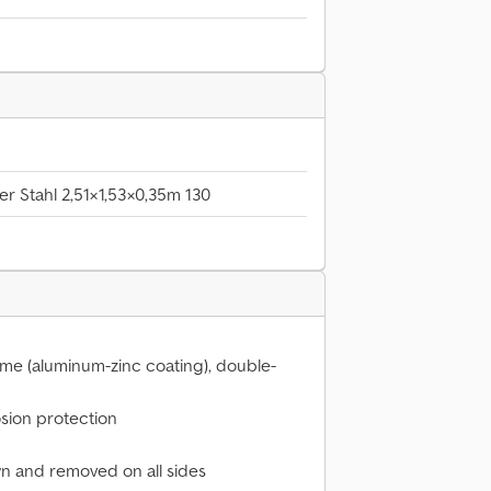
r Stahl 2,51×1,53×0,35m 130
ume (aluminum-zinc coating), double-
osion protection
n and removed on all sides