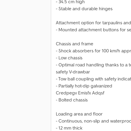
- 34.5 cm high
- Stable and durable hinges
Attachment option for tarpaulins and
- Mounted attachment buttons for se
Chassis and frame
- Shock absorbers for 100 km/h appr
- Low chassis
- Optimal road handling thanks to a 
safety V-drawbar
- Tow ball coupling with safety indica
- Partially hot-dip galvanized
Credpegv Emisfx Adqsf
- Bolted chassis
Loading area and floor
- Continuous, non-slip and waterpro
- 12 mm thick