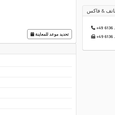
اتف & فاكس
تحديد موعد للمعاينة