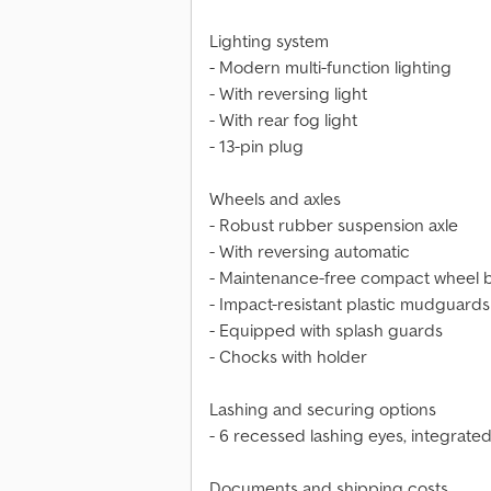
Lighting system
- Modern multi-function lighting
- With reversing light
- With rear fog light
- 13-pin plug
Wheels and axles
- Robust rubber suspension axle
- With reversing automatic
- Maintenance-free compact wheel 
- Impact-resistant plastic mudguards
- Equipped with splash guards
- Chocks with holder
Lashing and securing options
- 6 recessed lashing eyes, integrated
Documents and shipping costs