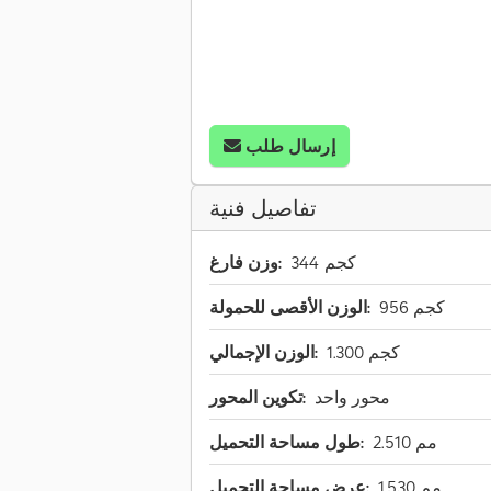
إرسال طلب
تفاصيل فنية
344 كجم
وزن فارغ:
956 كجم
الوزن الأقصى للحمولة:
1.300 كجم
الوزن الإجمالي:
محور واحد
تكوين المحور:
2.510 مم
طول مساحة التحميل:
1.530 مم
عرض مساحة التحميل: