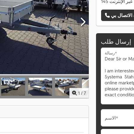
ات عبر الإنترنت
إرسال طلب
رسالة*
1
/
7
الاسم*