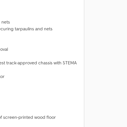
 nets
curing tarpaulins and nets
oval
test track-approved chassis with STEMA
tor
of screen-printed wood floor