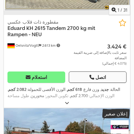
1
/
31
مقطورة ذات قلاب عكسي
Eduard
KH 2615 Tandem 2700 kg mit
Rampen - NEU
‏3.424 €
Oelsnitz/Vogtl.
2.613 km
سعر ثابت بالإضافة إلى ضريبة القيمة
المضافة
(‏4.075 € إجمالي)
اتصل
استعلام
الحالة:
جديد
, وزن فارغ:
618 كجم
, الوزن الأقصى للحمولة:
2.082 كجم
,
الوزن الإجمالي:
2.700 كجم
, تكوين المحور:
محورين
, طول مساحة
التحميل:
2.570 مم
, عرض مساحة التحميل:
1.500 مم
, ارتفاع مساحة
التحميل:
300 مم
, الطول الكلي:
3.850 مم
, العرض الكلي:
1.620 مم
,
إعلان صغير
,
, فرامل المقطورة:
مقطورة مزودة بفرامل
195/50R13C
مقاس الإطار: