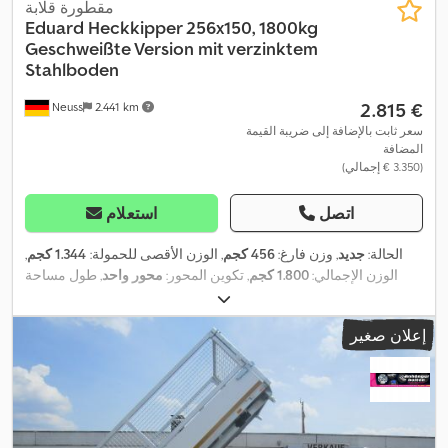
مقطورة قلابة
Eduard
Heckkipper 256x150, 1800kg
Geschweißte Version mit verzinktem
Stahlboden
‏2.815 €
Neuss
2.441 km
سعر ثابت بالإضافة إلى ضريبة القيمة
المضافة
(‏3.350 € إجمالي)
اتصل
استعلام
الحالة:
جديد
, وزن فارغ:
456 كجم
, الوزن الأقصى للحمولة:
1.344 كجم
,
الوزن الإجمالي:
1.800 كجم
, تكوين المحور:
محور واحد
, طول مساحة
التحميل:
2.560 مم
, عرض مساحة التحميل:
1.500 مم
, ارتفاع مساحة
,
195/50 r13
التحميل:
300 مم
, تعليق:
آخر
, مقاس الإطار:
إعلان صغير