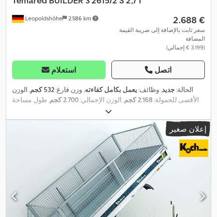
Temared
BUILDER 3 2615/2 S 2,7T
‏2.688 €
Leopoldshöhe
2.586 km
سعر ثابت بالإضافة إلى ضريبة القيمة
المضافة
(‏3.199 € إجمالي)
اتصل
استعلام
الحالة:
جديد
, وظائف:
يعمل بكامل كفاءته
, وزن فارغ:
532 كجم
, الوزن
الأقصى للحمولة:
2.168 كجم
, الوزن الإجمالي:
2.700 كجم
, طول مساحة
التحميل:
2.600 مم
, عرض مساحة التحميل:
1.530 مم
, ارتفاع مساحة
,
التحميل:
250 مم
, سنة الصنع:
2025
إعلان صغير