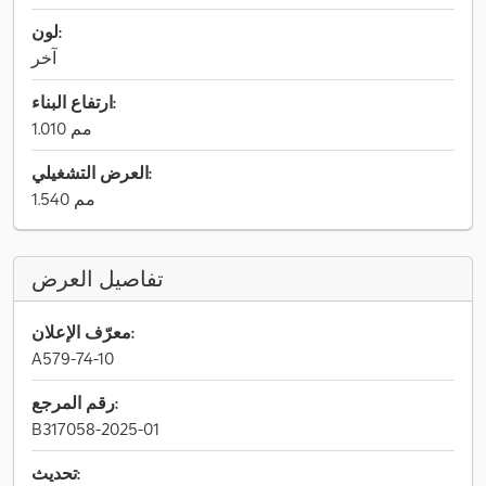
لون:
آخر
ارتفاع البناء:
1.010 مم
العرض التشغيلي:
1.540 مم
تفاصيل العرض
معرّف الإعلان:
A579-74-10
رقم المرجع:
B317058-2025-01
تحديث: