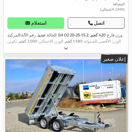
المضافة
(‏2.899 € إجمالي)
اتصل
استعلام
, وزن فارغ:
420 كجم
,
SH O2 20-25-15.2
, رقم الآلة/المركبة:
الحالة:
جديد
الوزن الأقصى للحمولة:
1.580 كجم
, الوزن الإجمالي:
2.000 كجم
, تكوين
المحور:
محورين
, طول مساحة التحميل:
2.510 مم
, عرض مساحة
,
التحميل:
1.530 مم
, ارتفاع مساحة التحميل:
350 مم
إعلان صغير