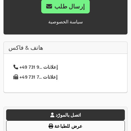
إرسال طلب
سياسة الخصوصية
هاتف & فاكس
+49 731 9... إعلانات
+49 731 7... إعلانات
اتصل بالمورّد
عرض للطباعة