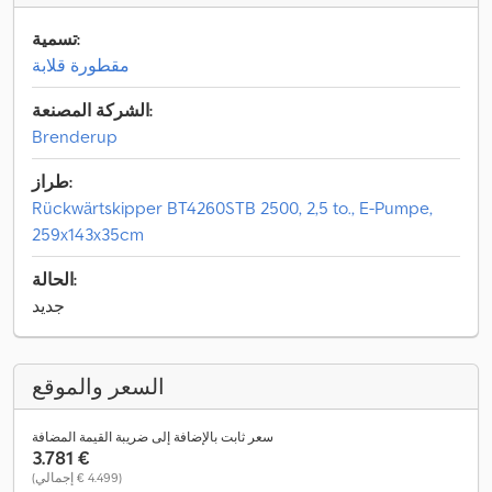
تسمية:
مقطورة قلابة
الشركة المصنعة:
Brenderup
طراز:
Rückwärtskipper BT4260STB 2500, 2,5 to., E-Pumpe,
259x143x35cm
الحالة:
جديد
السعر والموقع
سعر ثابت بالإضافة إلى ضريبة القيمة المضافة
‏3.781 €
(‏4.499 € إجمالي)