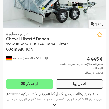
1
/
15
تفريغ مقطورة
Cheval Liberté Debon
155x305cm
2,0t E-Pumpe Gitter
60cm AKTION
‏4.445 €
Winsen (Luhe)
2.771 km
سعر ثابت بالإضافة إلى ضريبة القيمة
المضافة
(‏5.290 € إجمالي)
اتصل
استعلام
الحالة:
جديد
, وظائف:
يعمل بكامل كفاءته
, رقم الآلة/المركبة:
12311667
,
وزن فارغ:
530 كجم
, الوزن الأقصى للحمولة:
1.470 كجم
, الوزن الإجمالي:
2.000 كجم
, تكوين المحور:
محورين
, طول مساحة التحميل:
3.050 مم
,