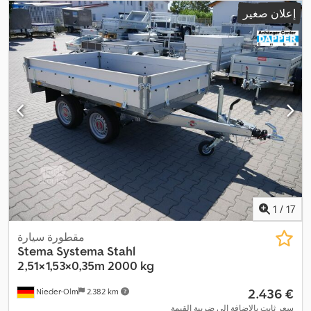
,
عرض مساحة التحميل:
1.550 مم
, تعليق:
آخر
, سنة الصنع:
2026
إعلان صغير
1
/
17
مقطورة سيارة
Stema
Systema Stahl
2,51×1,53×0,35m 2000 kg
‏2.436 €
Nieder-Olm
2.382 km
سعر ثابت بالإضافة إلى ضريبة القيمة