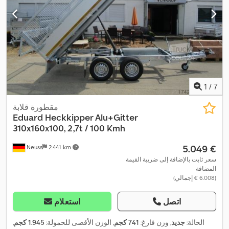
1
/
7
مقطورة قلابة
Eduard
Heckkipper Alu+Gitter
310x160x100, 2,7t / 100 Kmh
‏5.049 €
Neuss
2.441 km
سعر ثابت بالإضافة إلى ضريبة القيمة
المضافة
(‏6.008 € إجمالي)
اتصل
استعلام
الحالة:
جديد
, وزن فارغ:
741 كجم
, الوزن الأقصى للحمولة:
1.945 كجم
,