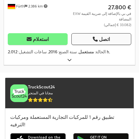
‏27.800 €
Fürth
2.386 km
EXW في بي بالإضافة إلى ضريبة القيمة
المضافة
(‏33.082 € إجمالي)
اتصل
استعلام
,
2.012 h
الحالة:
مستعمل
, سنة الصنع:
2016
, ساعات التشغيل:
TruckScout24
مجانا في المتجر
تطبيق رقم 1 للمركبات التجارية المستعملة ومركبات
الترفيه!