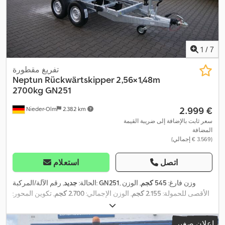
1
/
7
تفريغ مقطورة
Neptun
Rückwärtskipper 2,56×1,48m
2700kg GN251
‏2.999 €
Nieder-Olm
2.382 km
سعر ثابت بالإضافة إلى ضريبة القيمة
المضافة
(‏3.569 € إجمالي)
اتصل
استعلام
, وزن فارغ:
545 كجم
, الوزن
GN251
, رقم الآلة/المركبة:
الحالة:
جديد
الأقصى للحمولة:
2.155 كجم
, الوزن الإجمالي:
2.700 كجم
, تكوين المحور:
محورين
, طول مساحة التحميل:
2.560 مم
, عرض مساحة التحميل:
1.480
,
مم
, ارتفاع مساحة التحميل:
300 مم
إعلان صغير