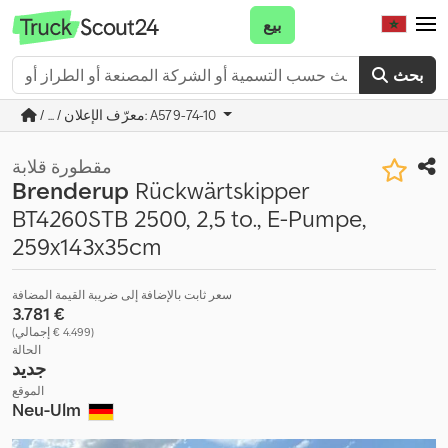
بيع
بحث
/ ... / معرّف الإعلان: A579-74-10
مقطورة قلابة
Brenderup
Rückwärtskipper
BT4260STB 2500, 2,5 to., E-Pumpe,
259x143x35cm
سعر ثابت بالإضافة إلى ضريبة القيمة المضافة
‏3.781 €
(‏4.499 € إجمالي)
الحالة
جديد
الموقع
Neu-Ulm