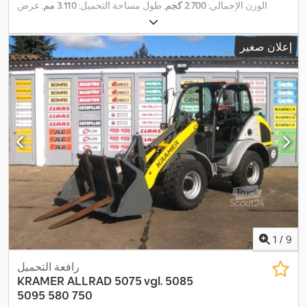
الوزن الإجمالي:
2.700 كجم
, طول مساحة التحميل:
3.110 مم
, عرض
,
مساحة التحميل:
1.563 مم
, ارتفاع مساحة التحميل:
300 مم
إعلان صغير
1
/
9
رافعة التحميل
KRAMER
ALLRAD 5075 vgl. 5085
5095 580 750