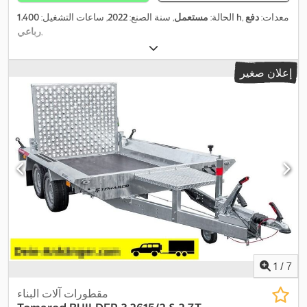
, معدات:
دفع
1.400 h
الحالة:
مستعمل
, سنة الصنع:
2022
, ساعات التشغيل:
,
رباعي
إعلان صغير
1
/
7
مقطورات آلات البناء