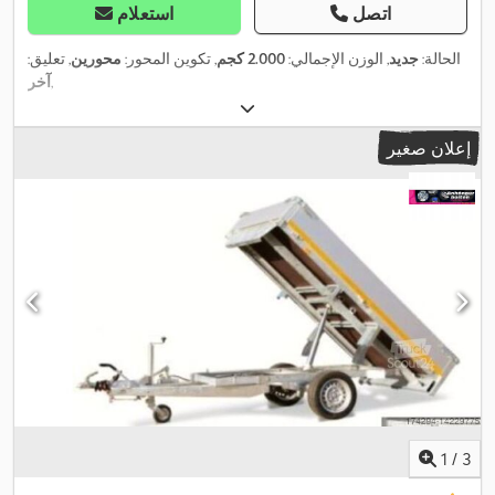
اتصل
استعلام
الحالة:
جديد
, الوزن الإجمالي:
2.000 كجم
, تكوين المحور:
محورين
, تعليق:
,
آخر
إعلان صغير
1
/
3