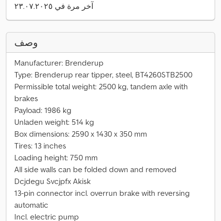
آخر مرة في ٢٣.٠٧.٢٠٢٥
وصف
Manufacturer: Brenderup
Type: Brenderup rear tipper, steel, BT4260STB2500
Permissible total weight: 2500 kg, tandem axle with
brakes
Payload: 1986 kg
Unladen weight: 514 kg
Box dimensions: 2590 x 1430 x 350 mm
Tires: 13 inches
Loading height: 750 mm
All side walls can be folded down and removed
Dcjdegu Svcjpfx Akisk
13-pin connector incl. overrun brake with reversing
automatic
Incl. electric pump