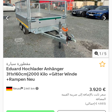
1
/
5
مقطورة سيارة
Eduard
Hochlader Anhänger
311x160cm|2000 Kilo +Gitter Winde
+Rampen Neu
‏3.920 €
Neuss
2.441 km
سعر ثابت بالإضافة إلى ضريبة القيمة
المضافة
(‏4.665 € إجمالي)