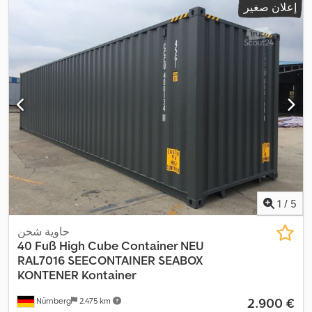
إعلان صغير
2.260 مم
, ارتفاع داخلي:
2.350 مم
, الطول الداخلي:
12.000 مم
, العرض
,
الداخلي:
2.330 مم
1
/
5
حاوية شحن
40 Fuß High Cube Container NEU
RAL7016
SEECONTAINER SEABOX
KONTENER Kontainer
‏2.900 €
Nürnberg
2.475 km