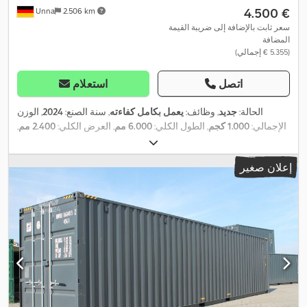
‏4.500 €
Unna
2.506 km
سعر ثابت بالإضافة إلى ضريبة القيمة
المضافة
(‏5.355 € إجمالي)
اتصل
استعلام
الحالة:
جديد
, وظائف:
يعمل بكامل كفاءته
, سنة الصنع:
2024
, الوزن
الإجمالي:
1.000 كجم
, الطول الكلي:
6.000 مم
, العرض الكلي:
2.400 مم
,
الارتفاع الكلي:
2.600 مم
, نوع تيار الإدخال:
ثلاثي الطور
, ميزات إضافية
Klimaanalage, Rollladen, Gablertaschen,
للمعدات:
إعلان صغير
Sanitäranlage auf Wunsch
,