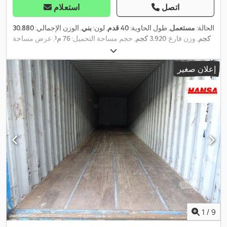
اتصل
استعلام
الحالة:
مستعمل
, طول الحاوية:
40 قدم
, لون:
بني
, الوزن الإجمالي:
30.880
كجم
, وزن فارغ:
3.920 كجم
, حجم مساحة التحميل:
76 م³
, عرض مساحة
التحميل:
2.330 مم
, طول مساحة التحميل:
12.015 مم
, ارتفاع مساحة
,
التحميل:
2.690 مم
إعلان صغير
1
/
9