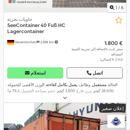
1
/
6
حاويات بحرية
SeeContainer 40 Fuß HC
Lagercontainer
‏1.800 €
Neuenkirchen
2.559 km
سعر ثابت بالإضافة إلى ضريبة القيمة
المضافة
(‏2.142 € إجمالي)
اتصل
استعلام
الحالة:
مستعمل
, وظائف:
يعمل بكامل كفاءته
, الوزن الأقصى للحمولة:
,
28.600 كجم
, وزن فارغ:
3.800 كجم
, حجم مساحة التحميل:
76,4 م³
إعلان صغير