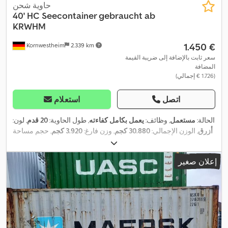
حاوية شحن
40' HC Seecontainer gebraucht ab
KRWHM
‏1.450 €
Kornwestheim
2.339 km
سعر ثابت بالإضافة إلى ضريبة القيمة
المضافة
(‏1.726 € إجمالي)
اتصل
استعلام
الحالة:
مستعمل
, وظائف:
يعمل بكامل كفاءته
, طول الحاوية:
20 قدم
, لون:
أزرق
, الوزن الإجمالي:
30.880 كجم
, وزن فارغ:
3.920 كجم
, حجم مساحة
التحميل:
76 م³
, عرض مساحة التحميل:
2.330 مم
, طول مساحة التحميل:
,
12.015 مم
, ارتفاع مساحة التحميل:
2.990 مم
إعلان صغير