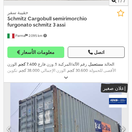
1
/
7
حقيبة سفر
Schmitz Cargobull
semirimorchio
furgonato schmitz 3 assi
Parma
2.095 km
اتصل
معلومات الأسعار
الحالة:
مستعمل
, رقم الآلة/المركبة:
1
, وزن فارغ:
7.400 كجم
, الوزن
الأقصى للحمولة:
30.600 كجم
, الوزن الإجمالي:
38.000 كجم
, تكوين
, الفحص القادم (TÜV):
المحور:
3 محاور
, التسجيل الأول:
11/2006
, طول مساحة التحميل:
13.650 مم
, عرض مساحة التحميل:
01/2024
إعلان صغير
2.500 مم
, ارتفاع مساحة التحميل:
2.700 مم
, تعليق:
هواء
, مقاس الإطار:
, لون:
أبيض
, سنة الصنع:
2006
, معدات:
نظام الفرامل
385.55 r 22.5
,
المانعة للانغلاق (ABS)