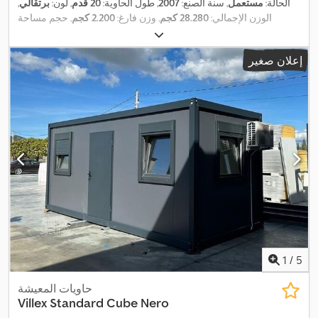
الحالة:
مستعمل
, سنة الصنع:
2007
, طول الحاوية:
20 قدم
, لون:
برتقالي
,
الوزن الإجمالي:
28.280 كجم
, وزن فارغ:
2.200 كجم
, حجم مساحة
التحميل:
33,1 م³
, عرض مساحة التحميل:
2.352 مم
, طول مساحة
,
التحميل:
5.898 مم
, ارتفاع مساحة التحميل:
2.390 مم
إعلان صغير
1
/
5
حاويات المعيشة
Villex
Standard Cube Nero