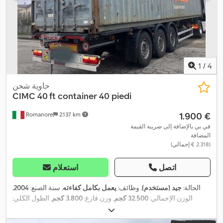
1
/
4
حاوية شحن
CIMC 40 ft container
40 piedi
‏1.900 €
Romanore
2.137 km
في بي بالإضافة إلى ضريبة القيمة
المضافة
(‏2.318 € إجمالي)
اتصل
استعلام
الحالة:
جيد (مستخدم)
, وظائف:
يعمل بكامل كفاءته
, سنة الصنع:
2004
,
الوزن الإجمالي:
32.500 كجم
, وزن فارغ:
3.800 كجم
, الطول الكلي:
12.200 مم
, العرض الكلي:
2.440 مم
, الارتفاع الكلي:
2.600 مم
, سعة
التحميل:
28.700 كجم
, عرض فتحة الباب:
2.280 مم
, ارتفاع فتحة الباب: