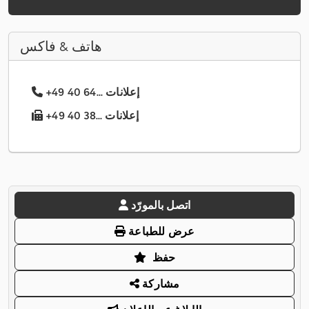
هاتف & فاكس
+49 40 64... إعلانات
+49 40 38... إعلانات
اتصل بالمورّد
عرض للطباعة
حفظ
مشاركة