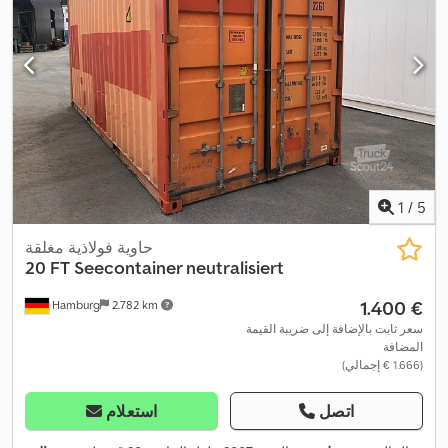
1
/
5
حاوية فولاذية مغلقة
20 FT Seecontainer neutralisiert
‏1.400 €
Hamburg
2.782 km
سعر ثابت بالإضافة إلى ضريبة القيمة
المضافة
(‏1.666 € إجمالي)
اتصل
استعلام