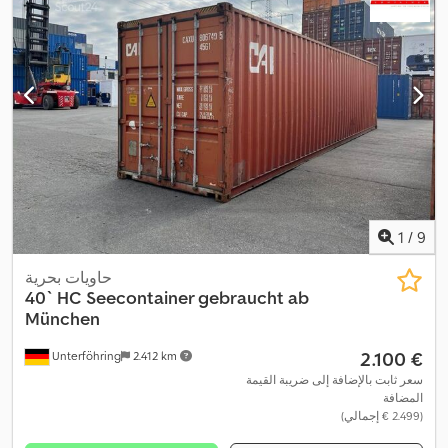
1
/
9
حاويات بحرية
40` HC Seecontainer gebraucht ab
München
‏2.100 €
Unterföhring
2.412 km
سعر ثابت بالإضافة إلى ضريبة القيمة
المضافة
(‏2.499 € إجمالي)