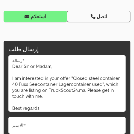
اتصل
استعلام
إرسال طلب
رسالة*
الاسم*