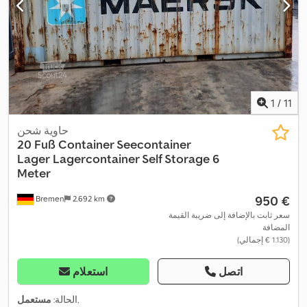
1
/
11
حاوية شحن
20 Fuß Container Seecontainer
Lager
Lagercontainer Self Storage 6
Meter
‏950 €
Bremen
2.692 km
سعر ثابت بالإضافة إلى ضريبة القيمة
المضافة
(‏1.130 € إجمالي)
اتصل
استعلام
,
الحالة:
مستعمل