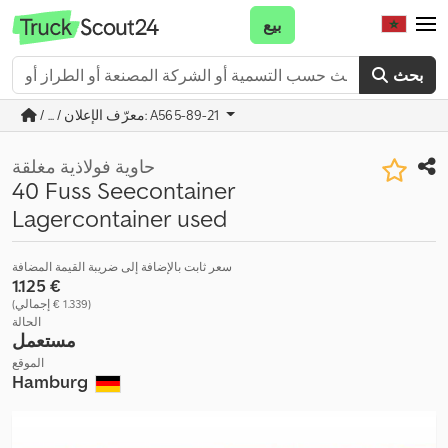
بيع
بحث
/ ... / معرّف الإعلان: A565-89-21
حاوية فولاذية مغلقة
40 Fuss Seecontainer
Lagercontainer used
سعر ثابت بالإضافة إلى ضريبة القيمة المضافة
‏1.125 €
(‏1.339 € إجمالي)
الحالة
مستعمل
الموقع
Hamburg