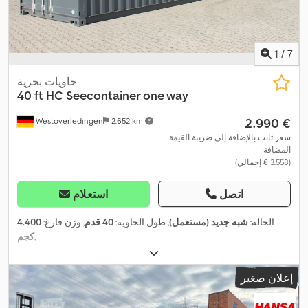
1
/
7
حاويات بحرية
40 ft HC Seecontainer one way
‏2.990 €
Westoverledingen
2.652 km
سعر ثابت بالإضافة إلى ضريبة القيمة
المضافة
(‏3.558 € إجمالي)
اتصل
استعلام
الحالة:
شبه جديد (مستعمل)
, طول الحاوية:
40 قدم
, وزن فارغ:
4.400
,
كجم
إعلان صغير