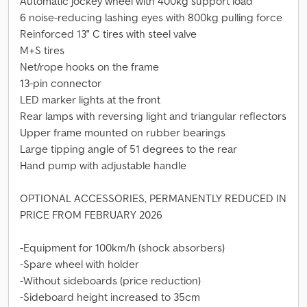
Automatic jockey wheel with 400kg support load
6 noise-reducing lashing eyes with 800kg pulling force
Reinforced 13" C tires with steel valve
M+S tires
Net/rope hooks on the frame
13-pin connector
LED marker lights at the front
Rear lamps with reversing light and triangular reflectors
Upper frame mounted on rubber bearings
Large tipping angle of 51 degrees to the rear
Hand pump with adjustable handle
OPTIONAL ACCESSORIES, PERMANENTLY REDUCED IN
PRICE FROM FEBRUARY 2026
-Equipment for 100km/h (shock absorbers)
-Spare wheel with holder
-Without sideboards (price reduction)
-Sideboard height increased to 35cm