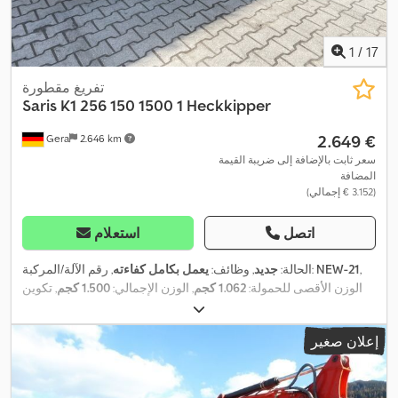
1
/
17
تفريغ مقطورة
Saris
K1 256 150 1500 1 Heckkipper
‏2.649 €
Gera
2.646 km
سعر ثابت بالإضافة إلى ضريبة القيمة
المضافة
(‏3.152 € إجمالي)
اتصل
استعلام
,
NEW-21
, رقم الآلة/المركبة:
الحالة:
جديد
, وظائف:
يعمل بكامل كفاءته
الوزن الأقصى للحمولة:
1.062 كجم
, الوزن الإجمالي:
1.500 كجم
, تكوين
المحور:
محور واحد
, طول مساحة التحميل:
2.560 مم
, عرض مساحة
التحميل:
150 مم
, ارتفاع مساحة التحميل:
300 مم
, السرعة القصوى:
100
إعلان صغير
,
كم/س
, فرامل المقطورة:
مقطورة مزودة بفرامل
, سنة الصنع:
2026