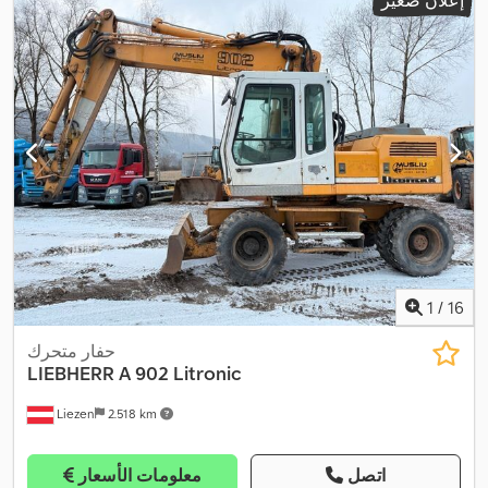
إعلان صغير
,
نظام الفرامل المانعة للانغلاق (ABS)
1
/
16
حفار متحرك
LIEBHERR
A 902 Litronic
Liezen
2.518 km
اتصل
معلومات الأسعار