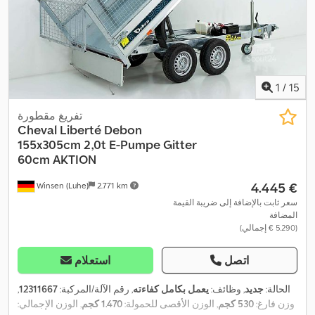
1
/
15
تفريغ مقطورة
Cheval Liberté Debon
155x305cm
2,0t E-Pumpe Gitter
60cm AKTION
‏4.445 €
Winsen (Luhe)
2.771 km
سعر ثابت بالإضافة إلى ضريبة القيمة
المضافة
(‏5.290 € إجمالي)
اتصل
استعلام
الحالة:
جديد
, وظائف:
يعمل بكامل كفاءته
, رقم الآلة/المركبة:
12311667
,
وزن فارغ:
530 كجم
, الوزن الأقصى للحمولة:
1.470 كجم
, الوزن الإجمالي: