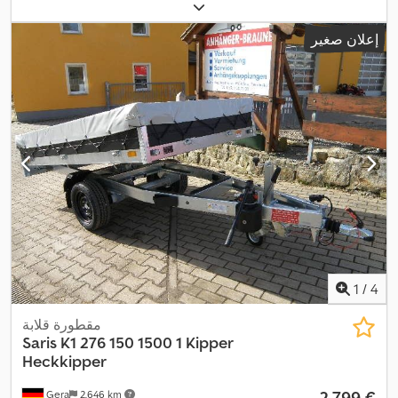
2.000 كجم
, تكوين المحور:
محورين
, طول مساحة التحميل:
3.050 مم
,
,
عرض مساحة التحميل:
1.550 مم
, تعليق:
آخر
, سنة الصنع:
2026
إعلان صغير
1
/
4
مقطورة قلابة
Saris
K1 276 150 1500 1 Kipper
Heckkipper
‏2.799 €
Gera
2.646 km