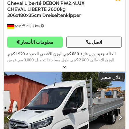
Cheval Liberté
DEBON PW2.4LUX
CHEVAL LIBERTE 2600kg
306x180x35cm Dreiseitenkipper
Stuhr
2.684 km
اتصل
معلومات الأسعار
الحالة:
جديد
, وزن فارغ:
680 كجم
, الوزن الأقصى للحمولة:
1.920 كجم
,
الوزن الإجمالي:
2.600 كجم
, طول مساحة التحميل:
3.060 مم
, عرض
مساحة التحميل:
1.800 مم
, ارتفاع مساحة التحميل:
350 مم
, مقاس
,
165r13c
الإطار:
إعلان صغير