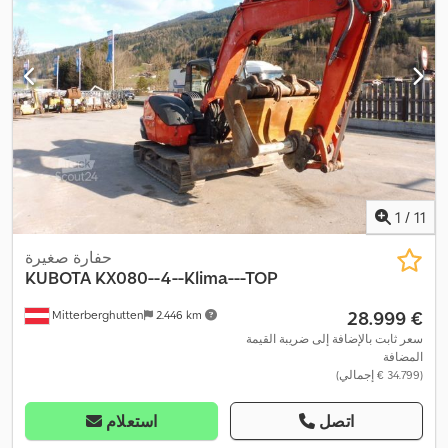
1
/
11
حفارة صغيرة
KUBOTA
KX080--4--Klima---TOP
‏28.999 €
Mitterberghutten
2.446 km
سعر ثابت بالإضافة إلى ضريبة القيمة
المضافة
(‏34.799 € إجمالي)
اتصل
استعلام