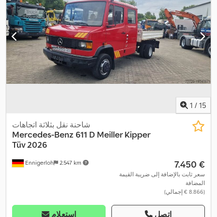
1
/
15
شاحنة نقل بثلاثة اتجاهات
Mercedes-Benz
611 D Meiller Kipper
Tüv 2026
‏7.450 €
Ennigerloh
2.547 km
سعر ثابت بالإضافة إلى ضريبة القيمة
المضافة
(‏8.866 € إجمالي)
اتصل
استعلام