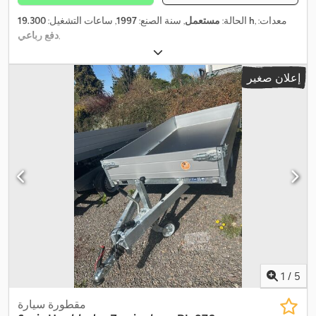
, معدات:
19.300 h
الحالة:
مستعمل
, سنة الصنع:
1997
, ساعات التشغيل:
,
دفع رباعي
إعلان صغير
1
/
5
مقطورة سيارة