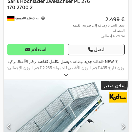
Saris
Hochlader Zweiachser PL 276
170 2700 2
‏2.499 €
Gera
2.646 km
سعر ثابت بالإضافة إلى ضريبة القيمة
المضافة
(‏2.974 € إجمالي)
اتصل
استعلام
,
NEW-7
, رقم الآلة/المركبة:
الحالة:
جديد
, وظائف:
يعمل بكامل كفاءته
وزن فارغ:
435 كجم
, الوزن الأقصى للحمولة:
2.265 كجم
, الوزن الإجمالي:
2.700 كجم
, تكوين المحور:
محور واحد
, طول مساحة التحميل:
2.760 مم
,
عرض مساحة التحميل:
1.700 مم
, ارتفاع مساحة التحميل:
300 مم
, تعليق:
إعلان صغير
, السرعة القصوى:
100 كم/س
, لون:
195 / 50 R 13
آخر
, مقاس الإطار:
فضي
, فرامل المقطورة:
مقطورة مزودة بفرامل
, سنة الصنع:
2026
,
,
فرامل:
آخر