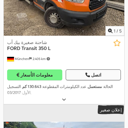
1
/
5
شاحنة صغيرة بيك أب
FORD
Transit 350 L
München
2.405 km
اتصل
معلومات الأسعار
الحالة:
مستعمل
, عدد الكيلومترات المقطوعة:
130.643 كم
, التسجيل
,
الأول:
03/2017
إعلان صغير