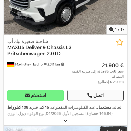
1
/
17
شاحنة صغيرة بيك أب
MAXUS
Deliver 9 Chassis L3
Pritschenwagen 2.0TD
‏21.900 €
Maxhütte- Haidhof
2.511 km
سعر ثابت بالإضافة إلى ضريبة القيمة
المضافة
(‏26.061 € إجمالي)
اتصل
استعلام
الحالة:
مستعمل
, عدد الكيلومترات المقطوعة:
15 كم
, قدرة:
108 كيلوواط
(146,84 حصان)
, التسجيل الأول:
04/2026
, نوع الوقود:
ديزل
, الوزن
الإجمالي:
3.500 كجم
, لون:
أبيض
, نوع التروس:
ميكانيكي
, عدد المقاعد:
3
,
معدات:
برنامج الثبات الإلكتروني (ESP), تكييف الهواء, قفل مركزي,