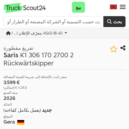
بيع
بحث
/ ... / معرّف الإعلان: A545-18-40
تفريغ مقطورة
Saris
K1 306 170 2700 2
Rückwärtskipper
سعر ثابت بالإضافة إلى ضريبة القيمة المضافة
‏3.599 €
(‏4.283 € إجمالي)
سنة الصنع
2026
الحالة
جديد
(يعمل بكامل كفاءته)
الموقع
Gera