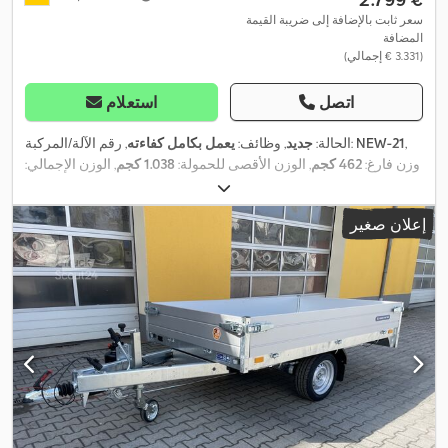
سعر ثابت بالإضافة إلى ضريبة القيمة
المضافة
(‏3.331 € إجمالي)
اتصل
استعلام
,
NEW-21
, رقم الآلة/المركبة:
الحالة:
جديد
, وظائف:
يعمل بكامل كفاءته
وزن فارغ:
462 كجم
, الوزن الأقصى للحمولة:
1.038 كجم
, الوزن الإجمالي:
1.500 كجم
, تكوين المحور:
محور واحد
, طول مساحة التحميل:
2.760 مم
,
عرض مساحة التحميل:
150 مم
, ارتفاع مساحة التحميل:
300 مم
, السرعة
إعلان صغير
القصوى:
100 كم/س
, فرامل المقطورة:
مقطورة مزودة بفرامل
, سنة
,
الصنع:
2026