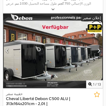
الوزن الإجمالي:
750 كجم
, طول مساحة التحميل:
2.030 مم
, عرض
مساحة التحميل:
1.160 مم
, ارتفاع مساحة التحميل:
350 مم
, حجم مساحة
التحميل:
1 م³
, لون:
آخر
, ارتفاع البناء:
860 مم
, العرض التشغيلي:
1.570
إعلان صغير
,
مم
1
/
13
حقيبة سفر
Cheval Liberté
Debon C500 ALU |
313x164x201cm - 2,0t |