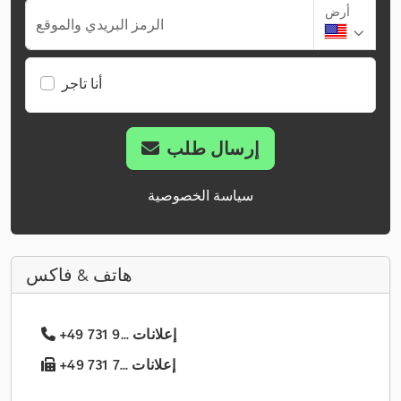
أرض
الرمز البريدي والموقع
أنا تاجر
إرسال طلب
سياسة الخصوصية
هاتف & فاكس
+49 731 9... إعلانات
+49 731 7... إعلانات