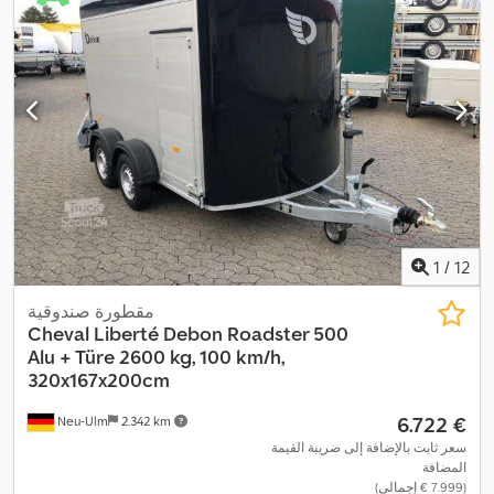
1
/
12
مقطورة صندوقية
Cheval Liberté
Debon Roadster 500
Alu + Türe 2600 kg, 100 km/h,
320x167x200cm
‏6.722 €
Neu-Ulm
2.342 km
سعر ثابت بالإضافة إلى ضريبة القيمة
المضافة
(‏7.999 € إجمالي)