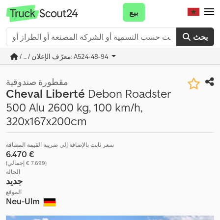
بيع
بحث
/ ... / معرّف الإعلان: A524-48-94
مقطورة صندوقية
Cheval Liberté
Debon Roadster
500 Alu 2600 kg, 100 km/h,
320x167x200cm
سعر ثابت بالإضافة إلى ضريبة القيمة المضافة
‏6.470 €
(‏7.699 € إجمالي)
الحالة
جديد
الموقع
Neu-Ulm