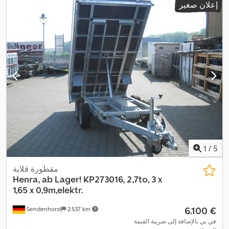
إعلان صغير
1
/
5
مقطورة قلابة
Henra, ab Lager!
KP273016, 2,7to, 3 x
1,65 x 0,9m,elektr.
‏6.100 €
Sendenhorst
2.537 km
في بي بالإضافة إلى ضريبة القيمة