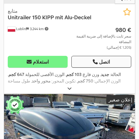
متابع
Unitrailer
150 KIPP mit Alu-Deckel
‏980 €
Lublin
3.244 km
سعر ثابت بالإضافة إلى ضريبة القيمة
المضافة
(‏1.205 € إجمالي)
اتصل
استعلام
الحالة:
جديد
, وزن فارغ:
103 كجم
, الوزن الأقصى للحمولة:
647 كجم
,
الوزن الإجمالي:
750 كجم
, تكوين المحور:
محور واحد
, طول مساحة
التحميل:
1.475 مم
, عرض مساحة التحميل:
1.063 مم
, ارتفاع مساحة
, لون:
رمادي
, سنة الصنع:
155/70 R13
التحميل:
300 مم
, مقاس الإطار:
إعلان صغير
2024
,