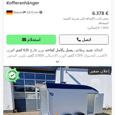
Kofferanhänger
‏6.378 €
Bassum
2.670 km
سعر ثابت بالإضافة إلى ضريبة القيمة
المضافة
(‏7.590 € إجمالي)
اتصل
استعلام
الحالة:
جديد
, وظائف:
يعمل بكامل كفاءته
, وزن فارغ:
625 كجم
, الوزن
الأقصى للحمولة:
1.375 كجم
, الوزن الإجمالي:
2.000 كجم
, تكوين المحور:
محورين
, طول مساحة التحميل:
3.130 مم
, عرض مساحة التحميل:
1.670
مم
, ارتفاع مساحة التحميل:
2.010 مم
, الطول الكلي:
4.450 مم
, العرض
إعلان صغير
الكلي:
2.150 مم
, الارتفاع الكلي:
2.370 مم
, تعليق:
آخر
, السرعة القصوى:
,
100 كم/س
, فرامل المقطورة:
مقطورة مزودة بفرامل