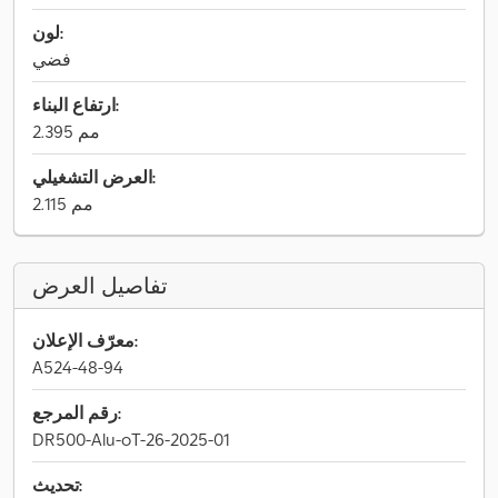
لون:
فضي
ارتفاع البناء:
2.395 مم
العرض التشغيلي:
2.115 مم
تفاصيل العرض
معرّف الإعلان:
A524-48-94
رقم المرجع:
DR500-Alu-oT-26-2025-01
تحديث: