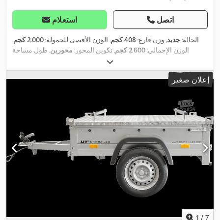
اتصل
استعلام
الحالة:
جديد
, وزن فارغ:
408 كجم
, الوزن الأقصى للحمولة:
2.000 كجم
,
الوزن الإجمالي:
2.600 كجم
, تكوين المحور:
محورين
, طول مساحة
التحميل:
3.200 مم
, عرض مساحة التحميل:
1.670 مم
, ارتفاع مساحة
التحميل:
2.000 مم
, حجم مساحة التحميل:
10,9 م³
, لون:
فضي
, ارتفاع
إعلان صغير
,
البناء:
2.395 مم
, العرض التشغيلي:
2.115 مم
1
/
7