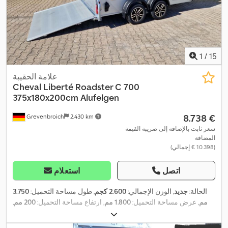
1
/
15
علامة الحقيبة
Cheval Liberté
Roadster C 700
375x180x200cm Alufelgen
‏8.738 €
Grevenbroich
2.430 km
سعر ثابت بالإضافة إلى ضريبة القيمة
المضافة
(‏10.398 € إجمالي)
اتصل
استعلام
الحالة:
جديد
, الوزن الإجمالي:
2.600 كجم
, طول مساحة التحميل:
3.750
مم
, عرض مساحة التحميل:
1.800 مم
, ارتفاع مساحة التحميل:
200 مم
,
,
سنة الصنع:
2025