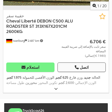
1
/
20
حقيبة سفر
Cheval Liberté
DEBON C500 ALU
ROADSTER ST 313X167X201CM
2600KG
‏6.706 €
Isselburg
2.487 km
سعر ثابت بالإضافة إلى ضريبة القيمة
المضافة
(‏7.980 € إجمالي)
اتصل
استعلام
الحالة:
جديد
, وزن فارغ:
625 كجم
, الوزن الأقصى للحمولة:
1.975 كجم
,
الوزن الإجمالي:
2.600 كجم
, تكوين المحور:
محورين
, طول مساحة
التحميل:
3.130 مم
, عرض مساحة التحميل:
1.670 مم
, ارتفاع مساحة
التحميل:
2.010 مم
, حجم مساحة التحميل:
10,5 م³
, لون:
أسود
, ارتفاع
,
البناء:
2.370 مم
, العرض التشغيلي:
2.150 مم
TruckScout24