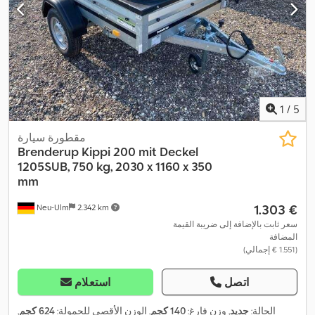
1
/
5
مقطورة سيارة
Brenderup
Kippi 200 mit Deckel
1205SUB, 750 kg, 2030 x 1160 x 350
mm
‏1.303 €
Neu-Ulm
2.342 km
سعر ثابت بالإضافة إلى ضريبة القيمة
المضافة
(‏1.551 € إجمالي)
اتصل
استعلام
الحالة:
جديد
, وزن فارغ:
140 كجم
, الوزن الأقصى للحمولة:
624 كجم
,