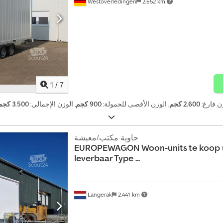
Westoverledingen
2.652 km
1
/
7
زن فارغ:
2.600 كجم
, الوزن الأقصى للحمولة:
900 كجم
, الوزن الإجمالي:
3.500 كجم
حاوية مكتب/معيشة
EUROPEWAGON
Woon-units te koop 
leverbaar Type ...
Langerak
2.441 km