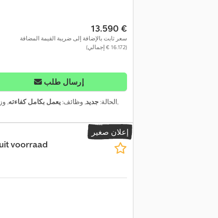
‏13.590 €
سعر ثابت بالإضافة إلى ضريبة القيمة المضافة
(‏16.172 € إجمالي)
إرسال طلب
,
الحالة:
جديد
, وظائف:
يعمل بكامل كفاءته
, و
إعلان صغير
uit voorraad