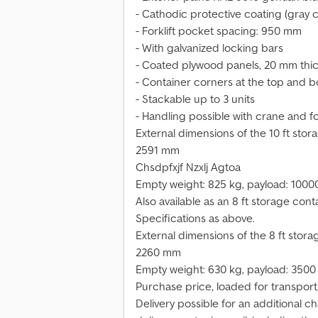
- Cathodic protective coating (gray c
- Forklift pocket spacing: 950 mm
- With galvanized locking bars
- Coated plywood panels, 20 mm thi
- Container corners at the top and 
- Stackable up to 3 units
- Handling possible with crane and for
External dimensions of the 10 ft stora
2591 mm
Chsdpfxjf Nzxlj Agtoa
Empty weight: 825 kg, payload: 1000
Also available as an 8 ft storage cont
Specifications as above.
External dimensions of the 8 ft stora
2260 mm
Empty weight: 630 kg, payload: 3500
Purchase price, loaded for transpor
Delivery possible for an additional c