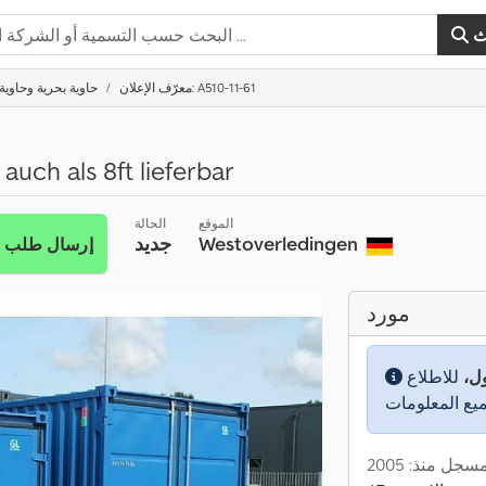
ث
معرّف الإعلان: A510-11-61
حاوية بحرية وحاوية
auch als 8ft lieferbar
الموقع
الحالة
Westoverledingen
جديد
إرسال طلب
مورد
ول،
للاطلاع
سجل منذ: 2005