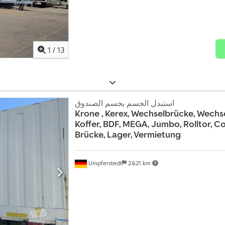
1
/
13
استبدل الجسم بجسم الصندوق
Krone
, Kerex, Wechselbrücke, Wechse
Koffer, BDF, MEGA, Jumbo, Rolltor, Co
Brücke, Lager, Vermietung
Umpferstedt
2.621 km