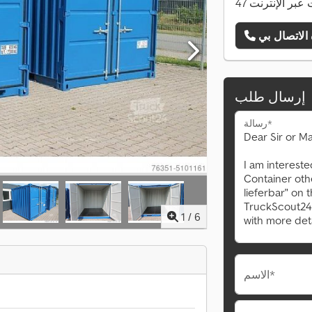
ات عبر الإنترنت
إرسال طلب
رسالة*
1
/
6
الاسم*