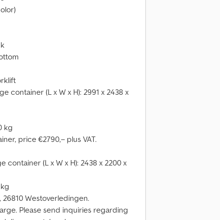
olor)
ck
bottom
klift
ge container (L x W x H): 2991 x 2438 x
0 kg
ainer, price €2790,– plus VAT.
ge container (L x W x H): 2438 x 2200 x
 kg
t, 26810 Westoverledingen.
harge. Please send inquiries regarding