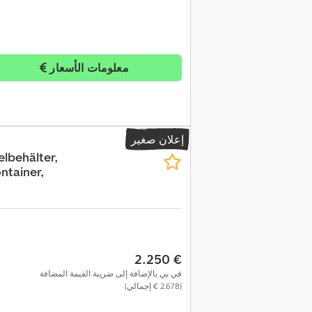
معلومات الأسعار
إعلان صغير
lbehälter,
ntainer,
‏2.250 €
في بي بالإضافة إلى ضريبة القيمة المضافة
(‏2.678 € إجمالي)