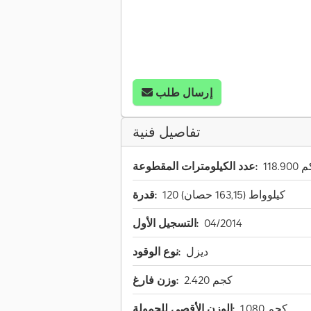
إرسال طلب
تفاصيل فنية
118. كم
عدد الكيلومترات المقطوعة:
120 كيلوواط (163,15 حصان)
قدرة:
04/2014
التسجيل الأول:
ديزل
نوع الوقود:
2.420 كجم
وزن فارغ:
1.080 كجم
الوزن الأقصى للحمولة: