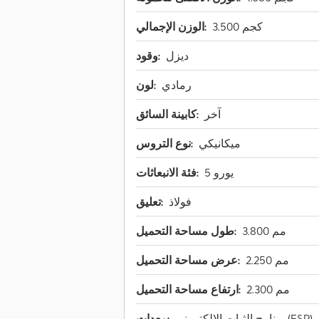
3.500 كجم
الوزن الإجمالي:
ديزل
وقود:
رمادي
لون:
آخر
كابينة السائق:
ميكانيكي
نوع التروس:
يورو 5
فئة الانبعاثات:
فولاذ
تعليق:
3.800 مم
طول مساحة التحميل:
2.250 مم
عرض مساحة التحميل:
2.300 مم
ارتفاع مساحة التحميل:
برنامج الثبات الإلكتروني (ESP), ضمان المركبات المستعملة, كمبيوتر على
معدات: