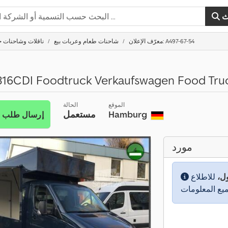
ث
معرّف الإعلان: A497-67-54
شاحنات طعام وعربات بيع
ناقلات وشاحنات حتى ,5
 316CDI Foodtruck Verkaufswagen Food Tru
الموقع
الحالة
Hamburg
مستعمل
إرسال طلب
مورد
ول،
للاطلاع