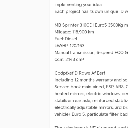
implementing your idea.
Each project has its own unique ID wi
MB Sprinter 316CDI Euro5 3500Kg mod
Mileage: 118,900 km
Fuel: Diesel
kW/HP: 120/163
Manual transmission, 6-speed ECO 
ccm: 2,143 cm³
Codpfxef D Rdwe Af Eerf
Including 12 months warranty and se
Service book maintained, ESP, ABS, C
heated mirrors, electric windows, cen
stabilizer rear axle, reinforced stabili
electrically adjustable mirrors, 3rd b
vehicle): Euro 5, particulate filter ba
The sales body is NEW, unused, and f