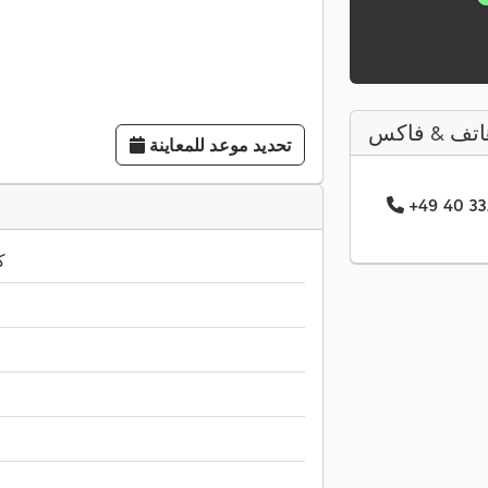
اتف & فاكس
تحديد موعد للمعاينة
900