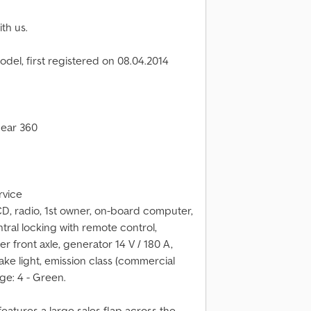
th us.
el, first registered on 08.04.2014
Gear 360
rvice
D, radio, 1st owner, on-board computer,
tral locking with remote control,
zer front axle, generator 14 V / 180 A,
rake light, emission class (commercial
dge: 4 - Green.
eatures a large sales flap across the