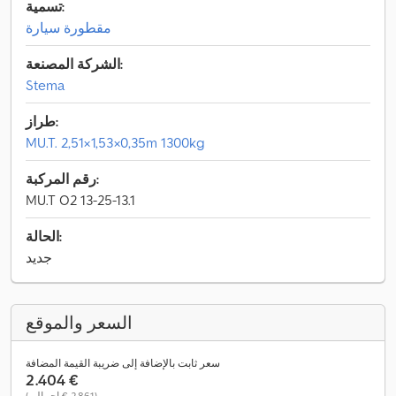
تسمية:
مقطورة سيارة
الشركة المصنعة:
Stema
طراز:
MU.T. 2,51×1,53×0,35m 1300kg
رقم المركبة:
MU.T O2 13-25-13.1
الحالة:
جديد
السعر والموقع
سعر ثابت بالإضافة إلى ضريبة القيمة المضافة
‏2.404 €
(‏2.861 € إجمالي)