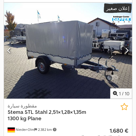
,
195/55r10c
الإطار:
إعلان صغير
1
/
10
مقطورة سيارة
Stema
STL Stahl 2,51×1,28×1,35m
1300 kg Plane
‏1.680 €
Nieder-Olm
2.382 km