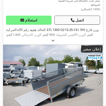
سعر ثابت بالإضافة إلى ضريبة القيمة
المضافة
(‏1.999 € إجمالي)
اتصل
استعلام
, وزن فارغ:
310
STL 1300 O2 13-25-13.1
, رقم الآلة/المركبة:
الحالة:
جديد
كجم
, الوزن الأقصى للحمولة:
990 كجم
, الوزن الإجمالي:
1.300 كجم
,
تكوين المحور:
محور واحد
, طول مساحة التحميل:
2.510 مم
, عرض
,
مساحة التحميل:
1.280 مم
, ارتفاع مساحة التحميل:
1.350 مم
إعلان صغير