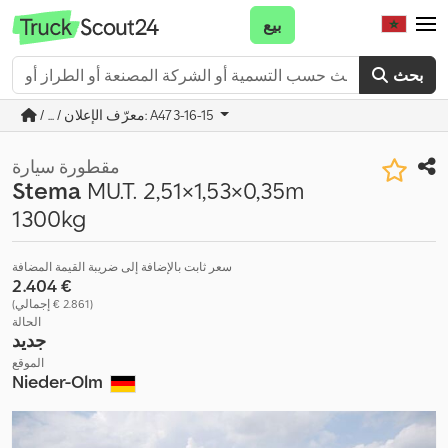
بيع
بحث
/ ... / معرّف الإعلان: A473-16-15
مقطورة سيارة
Stema
MU.T. 2,51×1,53×0,35m
1300kg
سعر ثابت بالإضافة إلى ضريبة القيمة المضافة
‏2.404 €
(‏2.861 € إجمالي)
الحالة
جديد
الموقع
Nieder-Olm