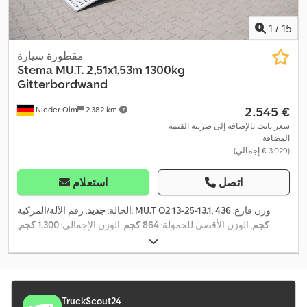
1
/
15
مقطورة سيارة
Stema
MU.T. 2,51x1,53m 1300kg
Gitterbordwand
‏2.545 €
Nieder-Olm
2.382 km
سعر ثابت بالإضافة إلى ضريبة القيمة
المضافة
(‏3.029 € إجمالي)
اتصل
استعلام
, وزن فارغ:
436
MU.T O2 13-25-13.1
, رقم الآلة/المركبة:
الحالة:
جديد
كجم
, الوزن الأقصى للحمولة:
864 كجم
, الوزن الإجمالي:
1.300 كجم
,
تكوين المحور:
محور واحد
, طول مساحة التحميل:
2.510 مم
, عرض
,
مساحة التحميل:
1.530 مم
, ارتفاع مساحة التحميل:
660 مم
TruckScout24