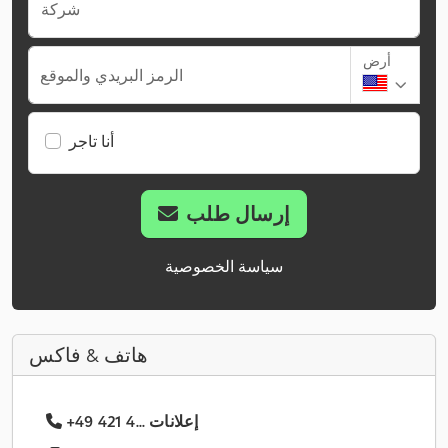
شركة
أرض
الرمز البريدي والموقع
أنا تاجر
إرسال طلب
سياسة الخصوصية
هاتف & فاكس
+49 421 4... إعلانات