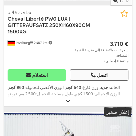
1
/
17
شاحنة قلابة
Cheval Liberté
PW0 LUX I
GITTERAUFSATZ 250X1160X90CM
1500KG
‏3.710 €
Isselburg
2.487 km
سعر ثابت بالإضافة إلى ضريبة القيمة
المضافة
(‏4.415 € إجمالي)
اتصل
استعلام
الحالة:
جديد
, وزن فارغ:
540 كجم
, الوزن الأقصى للحمولة:
960 كجم
,
الوزن الإجمالي:
1.500 كجم
, طول مساحة التحميل:
2.500 مم
, عرض
مساحة التحميل:
1.600 مم
, ارتفاع مساحة التحميل:
900 مم
, حجم
مساحة التحميل:
3,6 م³
, لون:
فضي
, ارتفاع البناء:
1.620 مم
, العرض
إعلان صغير
,
التشغيلي:
1.670 مم