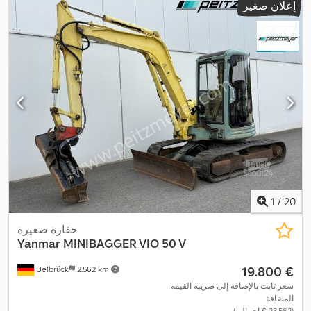
إعلان صغير
,
1.640 مم
1
/
20
حفارة صغيرة
Yanmar
MINIBAGGER VIO 50 V
‏19.800 €
Delbrück
2.562 km
سعر ثابت بالإضافة إلى ضريبة القيمة
المضافة
(‏23.562 € إجمالي)