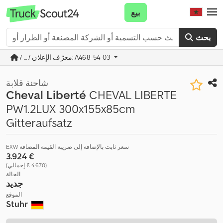
بيع
بحث
/ ... / معرّف الإعلان: A468-54-03
شاحنة قلابة
Cheval Liberté
CHEVAL LIBERTE
PW1.2LUX 300x155x85cm
Gitteraufsatz
EXW سعر ثابت بالإضافة إلى ضريبة القيمة المضافة
‏3.924 €
(‏4.670 € إجمالي)
الحالة
جديد
الموقع
Stuhr