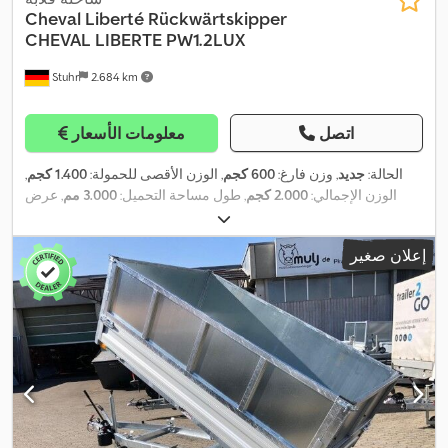
Cheval Liberté
Rückwärtskipper
CHEVAL LIBERTE PW1.2LUX
Stuhr
2.684 km
اتصل
معلومات الأسعار
الحالة:
جديد
, وزن فارغ:
600 كجم
, الوزن الأقصى للحمولة:
1.400 كجم
,
الوزن الإجمالي:
2.000 كجم
, طول مساحة التحميل:
3.000 مم
, عرض
مساحة التحميل:
1.550 مم
, ارتفاع مساحة التحميل:
300 مم
, مقاس
,
155r13c
الإطار:
إعلان صغير