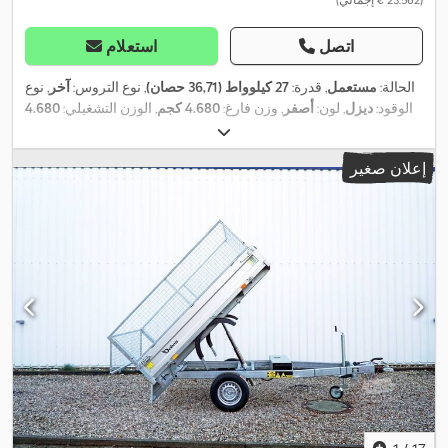
اتصل
استعلام
الحالة:
مستعمل
, قدرة:
27 كيلوواط (36,71 حصان)
, نوع التروس:
آخر
, نوع
الوقود:
ديزل
, لون:
أصفر
, وزن فارغ:
4.680 كجم
, الوزن التشغيلي:
4.680
كجم
, حالة السلسلة:
90 نسبة مئوية
, عدد المقاعد:
1
, التسجيل الأول:
01/1999
, فئة الانبعاثات:
لا شيء
, عرض جرافة الحفر:
13.000 مم
, تعليق:
إعلان صغير
, كابينة السائق:
كابينة نهارية
, معدات:
6.969 h
آخر
, ساعات التشغيل:
,
كابينة, مسارات مطاطية, مطرقة هيدروليكية