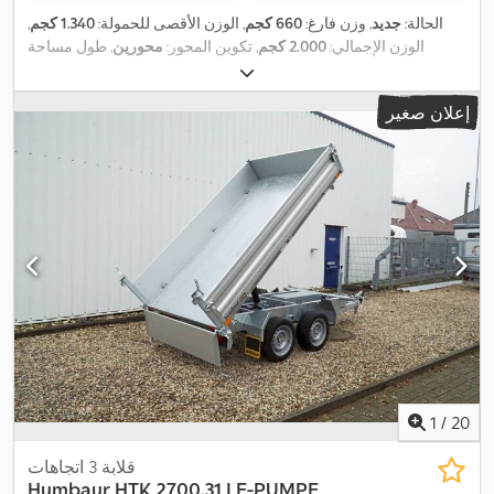
الحالة:
جديد
, وزن فارغ:
660 كجم
, الوزن الأقصى للحمولة:
1.340 كجم
,
الوزن الإجمالي:
2.000 كجم
, تكوين المحور:
محورين
, طول مساحة
التحميل:
3.060 مم
, عرض مساحة التحميل:
1.550 مم
, ارتفاع مساحة
التحميل:
300 مم
, حجم مساحة التحميل:
1,5 م³
, لون:
فضي
, ارتفاع البناء:
إعلان صغير
,
1.020 مم
, العرض التشغيلي:
1.670 مم
1
/
20
قلابة 3 اتجاهات
Humbaur
HTK 2700.31 I E-PUMPE