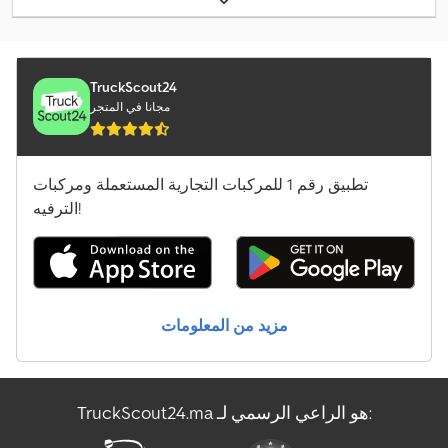
مساحة التحميل:
1,2 م³
, لون:
آخر
, ارتفاع البناء:
980 مم
, العرض التشغيلي:
,
1.640 مم
TruckScout24
مجانا في المتجر
تطبيق رقم 1 للمركبات التجارية المستعملة ومركبات
الترفيه!
مزيد من المعلومات
TruckScout24.ma هو الراعي الرسمي لـ: