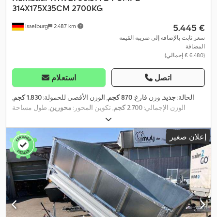
314X175X35CM 2700KG
‏5.445 €
Isselburg
2.487 km
سعر ثابت بالإضافة إلى ضريبة القيمة
المضافة
(‏6.480 € إجمالي)
اتصل
استعلام
الحالة:
جديد
, وزن فارغ:
870 كجم
, الوزن الأقصى للحمولة:
1.830 كجم
,
الوزن الإجمالي:
2.700 كجم
, تكوين المحور:
محورين
, طول مساحة
التحميل:
3.140 مم
, عرض مساحة التحميل:
1.750 مم
, ارتفاع مساحة
التحميل:
350 مم
, حجم مساحة التحميل:
2,2 م³
, لون:
فضي
, ارتفاع البناء:
إعلان صغير
,
1.260 مم
, العرض التشغيلي:
1.930 مم