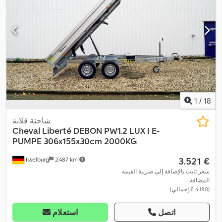
1
/
18
شاحنة قلابة
Cheval Liberté
DEBON PW1.2 LUX I E-
PUMPE 306x155x30cm 2000KG
‏3.521 €
Isselburg
2.487 km
سعر ثابت بالإضافة إلى ضريبة القيمة
المضافة
(‏4.190 € إجمالي)
اتصل
استعلام