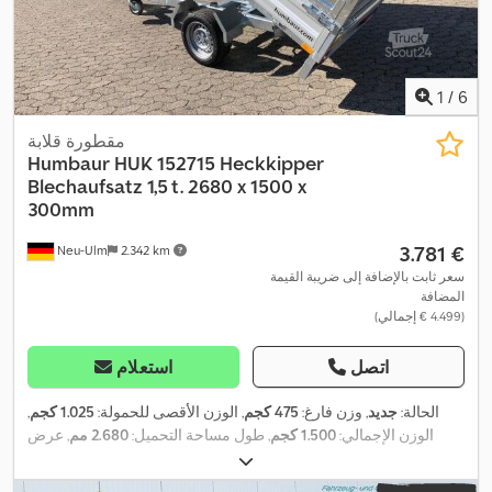
1
/
6
مقطورة قلابة
Humbaur
HUK 152715 Heckkipper
Blechaufsatz 1,5 t. 2680 x 1500 x
300mm
‏3.781 €
Neu-Ulm
2.342 km
سعر ثابت بالإضافة إلى ضريبة القيمة
المضافة
(‏4.499 € إجمالي)
اتصل
استعلام
الحالة:
جديد
, وزن فارغ:
475 كجم
, الوزن الأقصى للحمولة:
1.025 كجم
,
الوزن الإجمالي:
1.500 كجم
, طول مساحة التحميل:
2.680 مم
, عرض
مساحة التحميل:
1.500 مم
, ارتفاع مساحة التحميل:
300 مم
, حجم
مساحة التحميل:
1,2 م³
, لون:
آخر
, ارتفاع البناء:
980 مم
, العرض التشغيلي: