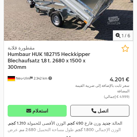
1
/
6
مقطورة قلابة
Humbaur
HUK 182715 Heckkipper
Blechaufsatz 1,8 t. 2680 x 1500 x
300mm
‏4.201 €
Neu-Ulm
2.342 km
سعر ثابت بالإضافة إلى ضريبة القيمة
المضافة
(‏4.999 € إجمالي)
اتصل
استعلام
الحالة:
جديد
, وزن فارغ:
490 كجم
, الوزن الأقصى للحمولة:
1.310 كجم
,
الوزن الإجمالي:
1.800 كجم
, طول مساحة التحميل:
2.680 مم
, عرض
مساحة التحميل:
1.500 مم
, ارتفاع مساحة التحميل:
300 مم
, حجم