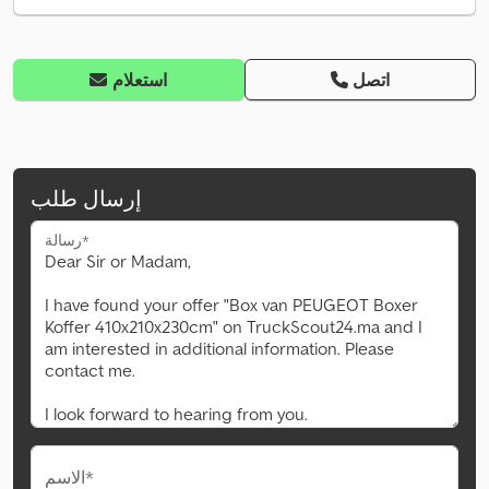
اتصل
استعلام
إرسال طلب
رسالة*
الاسم*