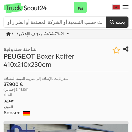
بيع
بحث
/ ... / معرّف الإعلان: A464-79-21
شاحنة صندوقية
PEUGEOT
Boxer Koffer
410x210x230cm
سعر ثابت بالإضافة إلى ضريبة القيمة المضافة
‏37.900 €
(‏45.101 € إجمالي)
الحالة
جديد
الموقع
Seesen