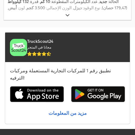
الحالة:
جديد
, عدد الكيلومترات المقطوعة:
10 كم
, قدرة:
132 كيلوواط
(179,47 حصان)
, نوع الوقود:
ديزل
, الوزن الإجمالي:
3.500 كجم
, لون:
أبيض
,
نوع التروس:
ميكانيكي
, طول مساحة التحميل:
4.100 مم
, عرض مساحة
التحميل:
2.100 مم
, ارتفاع مساحة التحميل:
2.300 مم
, معدات:
برنامج
الثبات الإلكتروني (ESP), تكييف الهواء, قفل مركزي, نظام الفرامل
,
المانعة للانغلاق (ABS)
TruckScout24
مجانا في المتجر
تطبيق رقم 1 للمركبات التجارية المستعملة ومركبات
الترفيه!
مزيد من المعلومات