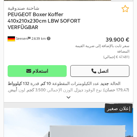
شاحنة صندوقية
PEUGEOT
Boxer Koffer
410x210x230cm LBW SOFORT
VERFÜGBAR
‏39.900 €
Seesen
2.639 km
سعر ثابت بالإضافة إلى ضريبة القيمة
المضافة
(‏47.481 € إجمالي)
اتصل
استعلام
الحالة:
جديد
, عدد الكيلومترات المقطوعة:
10 كم
, قدرة:
132 كيلوواط
(179,47 حصان)
, نوع الوقود:
ديزل
, الوزن الإجمالي:
3.500 كجم
, لون:
أبيض
,
نوع التروس:
ميكانيكي
, طول مساحة التحميل:
4.100 مم
, عرض مساحة
التحميل:
2.100 مم
, ارتفاع مساحة التحميل:
2.300 مم
, معدات:
برنامج
إعلان صغير
الثبات الإلكتروني (ESP), تكييف الهواء, رافعة خلفية, قفل مركزي,
,
مرشح السخام, نظام الفرامل المانعة للانغلاق (ABS), نظام الملاحة