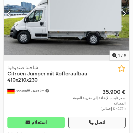
1
/
8
شاحنة صندوقية
Citroën
Jumper mit Kofferaufbau
410x210x230
‏35.900 €
Seesen
2.639 km
سعر ثابت بالإضافة إلى ضريبة القيمة
المضافة
(‏42.721 € إجمالي)
اتصل
استعلام