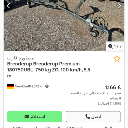
1
/
7
مقطورة قارب
Brenderup
Brenderup Premium
180750UBL, 750 kg ZG, 100 km/h, 5,5
m
‏1.166 €
Neu-Ulm
2.342 km
سعر ثابت بالإضافة إلى ضريبة القيمة
المضافة
(‏1.388 € إجمالي)
اتصل
استعلام