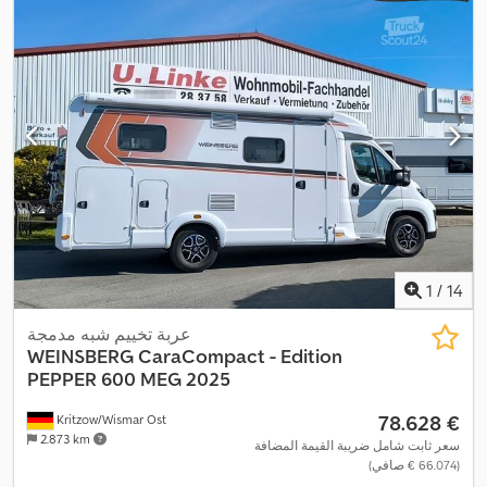
1
/
14
عربة تخييم شبه مدمجة
WEINSBERG
CaraCompact - Edition
PEPPER 600 MEG 2025
‏78.628 €
Kritzow/Wismar Ost
2.873 km
سعر ثابت شامل ضريبة القيمة المضافة
(‏66.074 € صافي)