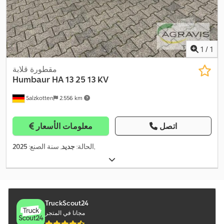
1
/
1
مقطورة قلابة
Humbaur
HA 13 25 13 KV
Salzkotten
2.556 km
اتصل
معلومات الأسعار
,
الحالة:
جديد
, سنة الصنع:
2025
TruckScout24
مجانا في المتجر