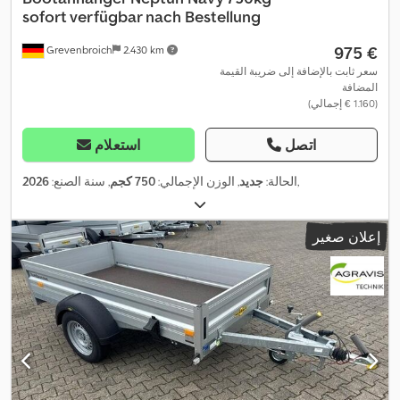
sofort verfügbar nach Bestellung
‏975 €
Grevenbroich
2.430 km
سعر ثابت بالإضافة إلى ضريبة القيمة
المضافة
(‏1.160 € إجمالي)
اتصل
استعلام
,
الحالة:
جديد
, الوزن الإجمالي:
750 كجم
, سنة الصنع:
2026
إعلان صغير