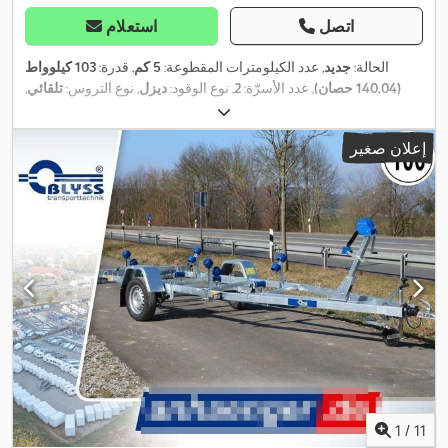
اتصل
استعلام
الحالة:
جديد
, عدد الكيلومترات المقطوعة:
5 كم
, قدرة:
103 كيلوواط
(140,04 حصان)
, عدد الأسرّة:
2
, نوع الوقود:
ديزل
, نوع التروس:
تلقائي
,
لون:
أبيض
, الطول الكلي:
6.750 مم
, العرض الكلي:
2.200 مم
, الارتفاع
الكلي:
2.910 مم
, تكوين المحور:
محورين
, الوزن الإجمالي:
3.500 كجم
,
إعلان صغير
معدات:
برنامج الثبات الإلكتروني (ESP), تكييف الهواء, حمام, قفل
مركزي, مرشح السخام, نظام الفرامل المانعة للانغلاق (ABS), نظام
,
الملاحة
1
/
11