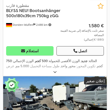
مقطورة قارب
BLYSS
NEU! Bootsanhänger
500x180x39cm 750kg zGG
‏1.580 €
Dorsten-Wulfen
2.498 km
سعر ثابت بالإضافة إلى ضريبة القيمة
المضافة
(‏1.880 € إجمالي)
اتصل
استعلام
الحالة:
جديد
, الوزن الأقصى للحمولة:
500 كجم
, الوزن الإجمالي:
750
كجم
, تكوين المحور:
محور واحد
, طول مساحة التحميل:
5.000 مم
, عرض
,
مساحة التحميل:
1.800 مم
, ارتفاع مساحة التحميل:
390 مم
إعلان صغير