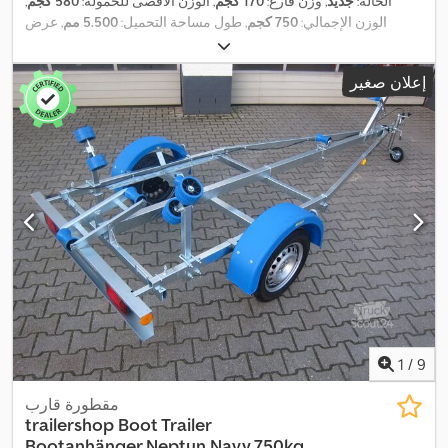
الحالة:
جديد
, وزن فارغ:
170 كجم
, الوزن الأقصى للحمولة:
580 كجم
,
الوزن الإجمالي:
750 كجم
, طول مساحة التحميل:
5.500 مم
, عرض
مساحة التحميل:
1.890 مم
, لون:
آخر
, العرض التشغيلي:
1.890 مم
,
,
معدات:
ونش كابل
إعلان صغير
1
/
9
مقطورة قارب
trailershop
Boot Trailer
Bootanhänger Neptun Navy 750kg