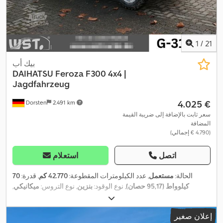
1
/
21
بيك أب
DAIHATSU
Feroza F300 4x4 |
Jagdfahrzeug
‏4.025 €
Dorsten
2.491 km
سعر ثابت بالإضافة إلى ضريبة القيمة
المضافة
(‏4.790 € إجمالي)
اتصل
استعلام
الحالة:
مستعمل
, عدد الكيلومترات المقطوعة:
42.770 كم
, قدرة:
70
كيلوواط (95,17 حصان)
, نوع الوقود:
بنزين
, نوع التروس:
ميكانيكي
,
, عدد المقاعد:
5
,
10/2026
, الفحص القادم (TÜV):
التسجيل الأول:
06/1991
,
نظام الفرامل المانعة للانغلاق (ABS)
معدات:
إعلان صغير