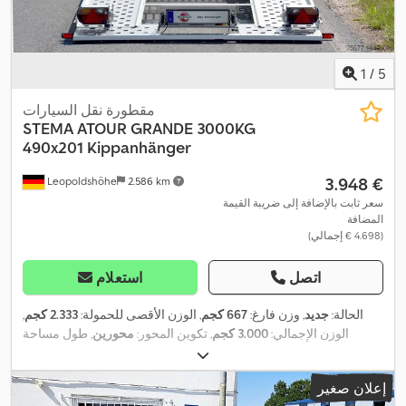
1
/
5
مقطورة نقل السيارات
STEMA
ATOUR GRANDE 3000KG
490x201 Kippanhänger
‏3.948 €
Leopoldshöhe
2.586 km
سعر ثابت بالإضافة إلى ضريبة القيمة
المضافة
(‏4.698 € إجمالي)
اتصل
استعلام
الحالة:
جديد
, وزن فارغ:
667 كجم
, الوزن الأقصى للحمولة:
2.333 كجم
,
الوزن الإجمالي:
3.000 كجم
, تكوين المحور:
محورين
, طول مساحة
,
التحميل:
4.900 مم
, عرض مساحة التحميل:
2.010 مم
إعلان صغير