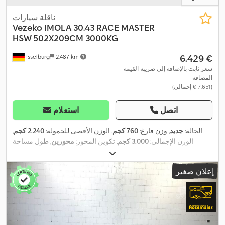
ناقلة سيارات
Vezeko
IMOLA 30.43 RACE MASTER
HSW 502X209CM 3000KG
‏6.429 €
Isselburg
2.487 km
سعر ثابت بالإضافة إلى ضريبة القيمة
المضافة
(‏7.651 € إجمالي)
اتصل
استعلام
الحالة:
جديد
, وزن فارغ:
760 كجم
, الوزن الأقصى للحمولة:
2.240 كجم
,
الوزن الإجمالي:
3.000 كجم
, تكوين المحور:
محورين
, طول مساحة
التحميل:
5.020 مم
, عرض مساحة التحميل:
2.090 مم
, لون:
فضي
, ارتفاع
,
البناء:
1.000 مم
, العرض التشغيلي:
2.150 مم
إعلان صغير