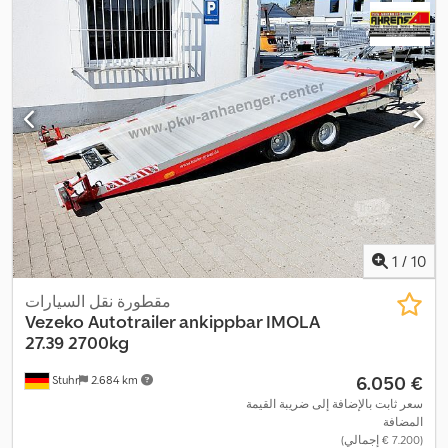
1
/
10
مقطورة نقل السيارات
Vezeko
Autotrailer ankippbar IMOLA
27.39 2700kg
‏6.050 €
Stuhr
2.684 km
سعر ثابت بالإضافة إلى ضريبة القيمة
المضافة
(‏7.200 € إجمالي)