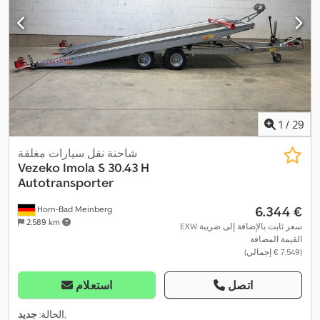
1
/
29
شاحنة نقل سيارات مغلقة
Vezeko
Imola S 30.43 H
Autotransporter
‏6.344 €
Horn-Bad Meinberg
2.589 km
EXW سعر ثابت بالإضافة إلى ضريبة
القيمة المضافة
(‏7.549 € إجمالي)
اتصل
استعلام
,
الحالة:
جديد