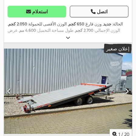
اتصل
استعلام
الحالة:
جديد
, وزن فارغ:
650 كجم
, الوزن الأقصى للحمولة:
2.050 كجم
,
الوزن الإجمالي:
2.700 كجم
, طول مساحة التحميل:
4.600 مم
, عرض
,
195/55r10c
مساحة التحميل:
1.940 مم
, مقاس الإطار:
إعلان صغير
1
/
20