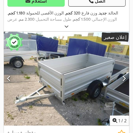
اتصل
استعلام
الحالة:
جديد
, وزن فارغ:
320 كجم
, الوزن الأقصى للحمولة:
1.180 كجم
,
الوزن الإجمالي:
1.500 كجم
, طول مساحة التحميل:
2.300 مم
, عرض
مساحة التحميل:
1.400 مم
, ارتفاع مساحة التحميل:
300 مم
, حجم
مساحة التحميل:
1 م³
, لون:
آخر
, ارتفاع البناء:
1.300 مم
, العرض التشغيلي:
إعلان صغير
,
1.535 مم
1
/
2
مقطورة سيارة