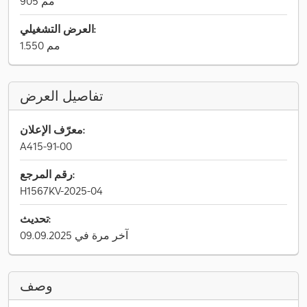
905 مم
العرض التشغيلي:
1.550 مم
تفاصيل العرض
معرّف الإعلان:
A415-91-00
رقم المرجع:
H1567KV-2025-04
تحديث:
آخر مرة في 09.09.2025
وصف