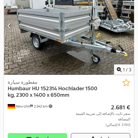
1
/
3
مقطورة سيارة
Humbaur
HU 152314 Hochlader 1500
kg, 2300 x 1400 x 650mm
‏2.681 €
Neu-Ulm
2.342 km
سعر ثابت بالإضافة إلى ضريبة القيمة
المضافة
(‏3.190 € إجمالي)