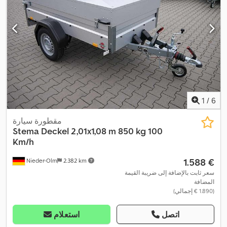
1
/
6
مقطورة سيارة
Stema
Deckel 2,01x1,08 m 850 kg 100
Km/h
‏1.588 €
Nieder-Olm
2.382 km
سعر ثابت بالإضافة إلى ضريبة القيمة
المضافة
(‏1.890 € إجمالي)
اتصل
استعلام