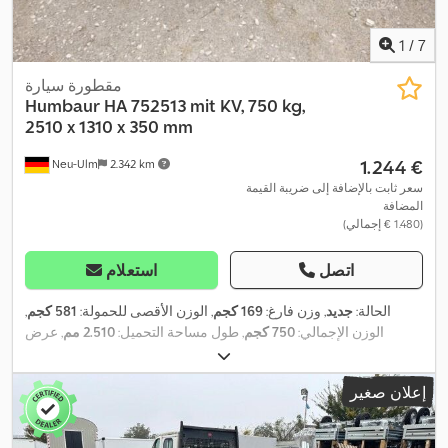
1
/
7
مقطورة سيارة
Humbaur
HA 752513 mit KV, 750 kg,
2510 x 1310 x 350 mm
‏1.244 €
Neu-Ulm
2.342 km
سعر ثابت بالإضافة إلى ضريبة القيمة
المضافة
(‏1.480 € إجمالي)
اتصل
استعلام
الحالة:
جديد
, وزن فارغ:
169 كجم
, الوزن الأقصى للحمولة:
581 كجم
,
الوزن الإجمالي:
750 كجم
, طول مساحة التحميل:
2.510 مم
, عرض
مساحة التحميل:
1.310 مم
, ارتفاع مساحة التحميل:
350 مم
, حجم مساحة
التحميل:
1,3 م³
, لون:
آخر
, ارتفاع البناء:
865 مم
, العرض التشغيلي:
1.760
إعلان صغير
,
مم