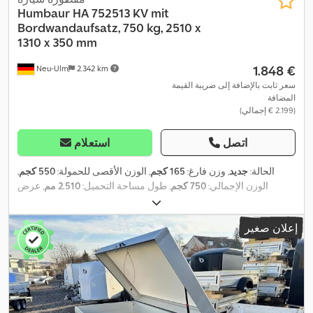
Humbaur
HA 752513 KV mit
Bordwandaufsatz, 750 kg, 2510 x
1310 x 350 mm
‏1.848 €
Neu-Ulm
2.342 km
سعر ثابت بالإضافة إلى ضريبة القيمة
المضافة
(‏2.199 € إجمالي)
اتصل
استعلام
الحالة:
جديد
, وزن فارغ:
165 كجم
, الوزن الأقصى للحمولة:
550 كجم
,
الوزن الإجمالي:
750 كجم
, طول مساحة التحميل:
2.510 مم
, عرض
مساحة التحميل:
1.310 مم
, ارتفاع مساحة التحميل:
700 مم
, حجم مساحة
التحميل:
2,3 م³
, لون:
آخر
, ارتفاع البناء:
1.215 مم
, العرض التشغيلي:
1.760
إعلان صغير
,
مم