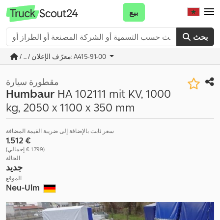
بيع
بحث
/ ... / معرّف الإعلان: A415-91-00
مقطورة سيارة
Humbaur
HA 102111 mit KV, 1000
kg, 2050 x 1100 x 350 mm
سعر ثابت بالإضافة إلى ضريبة القيمة المضافة
‏1.512 €
(‏1.799 € إجمالي)
الحالة
جديد
الموقع
Neu-Ulm