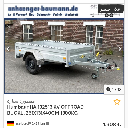
التحميل:
0,9 م³
, لون:
آخر
, ارتفاع البناء:
870 مم
, العرض التشغيلي:
1.548
إعلان صغير
,
مم
1
/
18
مقطورة سيارة
Humbaur
HA 132513 KV OFFROAD
BUGKL. 251X131X40CM 1300KG
‏1.908 €
Isselburg
2.487 km