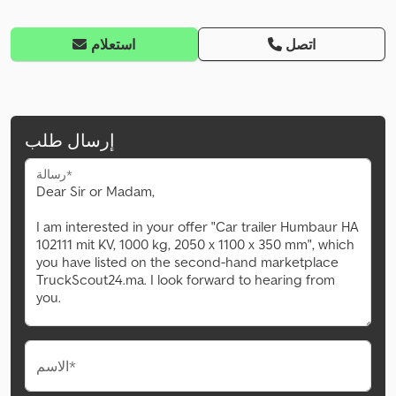
اتصل
استعلام
إرسال طلب
رسالة*
الاسم*