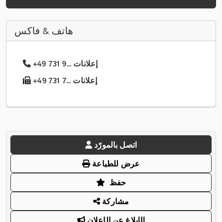
هاتف & فاكس
+49 731 9... إعلانات
+49 731 7... إعلانات
اتصل بالمورّد
عرض للطباعة
حفظ
مشاركة
الإبلاغ عن الإعلان