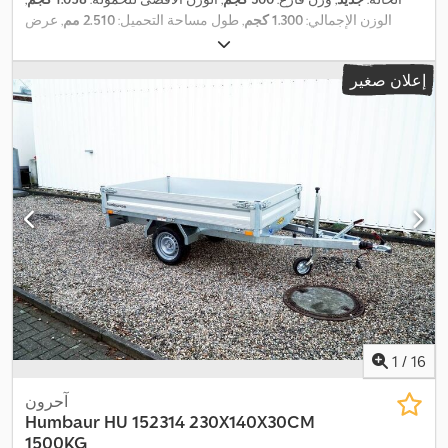
الوزن الإجمالي:
1.300 كجم
, طول مساحة التحميل:
2.510 مم
, عرض
مساحة التحميل:
1.310 مم
, ارتفاع مساحة التحميل:
520 مم
, حجم مساحة
التحميل:
1,6 م³
, لون:
آخر
, ارتفاع البناء:
1.250 مم
, العرض التشغيلي:
1.810
إعلان صغير
,
مم
1
/
16
آحرون
Humbaur
HU 152314 230X140X30CM
1500KG