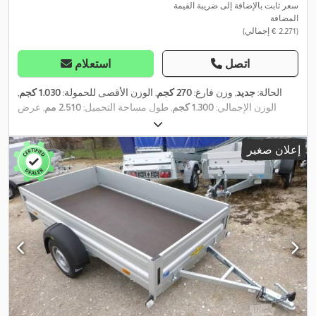
سعر ثابت بالإضافة إلى ضريبة القيمة
المضافة
(‏2.271 € إجمالي)
اتصل
استعلام
الحالة:
جديد
, وزن فارغ:
270 كجم
, الوزن الأقصى للحمولة:
1.030 كجم
,
الوزن الإجمالي:
1.300 كجم
, طول مساحة التحميل:
2.510 مم
, عرض
مساحة التحميل:
1.310 مم
, ارتفاع مساحة التحميل:
400 مم
, حجم مساحة
التحميل:
1,3 م³
, لون:
فضي
, ارتفاع البناء:
970 مم
, العرض التشغيلي:
1.850
إعلان صغير
,
مم