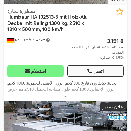
مقطورة سيارة
Humbaur
HA 132513-5 mit Holz-Alu
Deckel mit Reling 1300 kg, 2510 x
1310 x 500mm, 100 km/h
‏3.151 €
Neu-Ulm
2.342 km
سعر ثابت بالإضافة إلى ضريبة القيمة
المضافة
(‏3.750 € إجمالي)
اتصل
استعلام
الحالة:
جديد
, وزن فارغ:
300 كجم
, الوزن الأقصى للحمولة:
1.000 كجم
,
الوزن الإجمالي:
1.300 كجم
, طول مساحة التحميل:
2.510 مم
, عرض
مساحة التحميل:
1.310 مم
, ارتفاع مساحة التحميل:
650 مم
, حجم مساحة
التحميل:
2,3 م³
, لون:
آخر
, ارتفاع البناء:
1.355 مم
, العرض التشغيلي:
1.810
إعلان صغير
,
مم