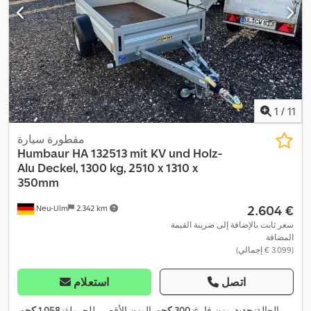
1
/
11
مقطورة سيارة
Humbaur
HA 132513 mit KV und Holz-
Alu Deckel, 1300 kg, 2510 x 1310 x
350mm
‏2.604 €
Neu-Ulm
2.342 km
سعر ثابت بالإضافة إلى ضريبة القيمة
المضافة
(‏3.099 € إجمالي)
اتصل
استعلام
الحالة:
جديد
, وزن فارغ:
300 كجم
, الوزن الأقصى للحمولة:
1.058 كجم
,