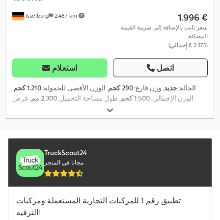
‏1.996 €
Isselburg
2.487 km
سعر ثابت بالإضافة إلى ضريبة القيمة
المضافة
(‏2.375 € إجمالي)
اتصل
استعلام
الحالة:
جديد
, وزن فارغ:
290 كجم
, الوزن الأقصى للحمولة:
1.210 كجم
,
الوزن الإجمالي:
1.500 كجم
, طول مساحة التحميل:
2.300 مم
, عرض
مساحة التحميل:
1.400 مم
, ارتفاع مساحة التحميل:
300 مم
, حجم
مساحة التحميل:
1 م³
, لون:
فضي
, ارتفاع البناء:
990 مم
, العرض التشغيلي:
,
1.540 مم
TruckScout24
مجانا في المتجر
تطبيق رقم 1 للمركبات التجارية المستعملة ومركبات
الترفيه!