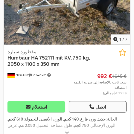
1
/
7
مقطورة سيارة
Humbaur
HA 752111 mit KV, 750 kg,
2050 x 1100 x 350 mm
‏992 €
Neu-Ulm
2.342 km
‏1.045 €
سعر ثابت بالإضافة إلى ضريبة القيمة
المضافة
(‏1.180 € إجمالي)
اتصل
استعلام
الحالة:
جديد
, وزن فارغ:
140 كجم
, الوزن الأقصى للحمولة:
610 كجم
,
الوزن الإجمالي:
750 كجم
, طول مساحة التحميل:
2.050 مم
, عرض
مساحة التحميل:
1.100 مم
, ارتفاع مساحة التحميل:
350 مم
, حجم مساحة