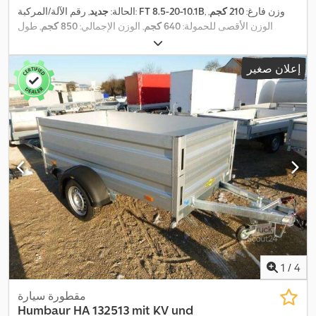
, وزن فارغ:
210 كجم
,
FT 8.5-20-10.1B
, رقم الآلة/المركبة:
الحالة:
جديد
الوزن الأقصى للحمولة:
640 كجم
, الوزن الإجمالي:
850 كجم
, طول
مساحة التحميل:
2.010 مم
, عرض مساحة التحميل:
1.080 مم
, ارتفاع
,
مساحة التحميل:
530 مم
إعلان صغير
1
/
4
مقطورة سيارة
Humbaur
HA 132513 mit KV und