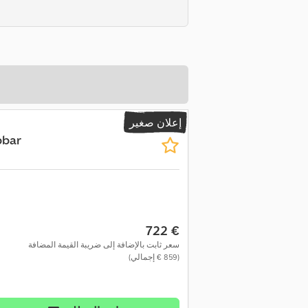
إعلان صغير
pbar
‏722 €
سعر ثابت بالإضافة إلى ضريبة القيمة المضافة
(‏859 € إجمالي)