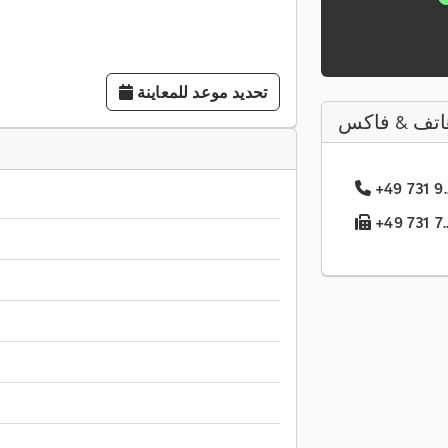
تحديد موعد للمعاينة
اتف & فاكس