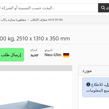
ث
معرّف الإعلان: A415-90-85
مقطورة سيارة ركاب
00 kg, 2510 x 1310 x 350 mm
الموقع
الحالة
Neu-Ulm
جديد
إرسال طلب
مورد
ول،
للاطلاع