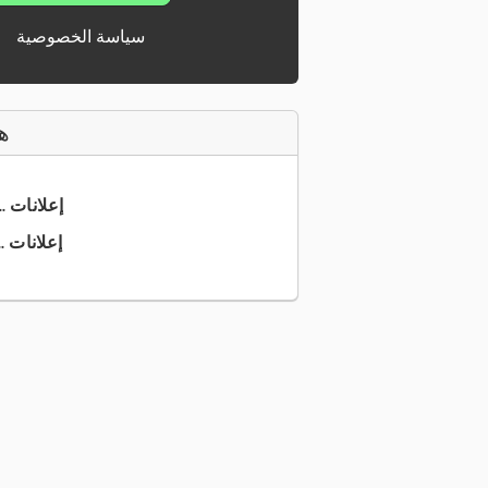
سياسة الخصوصية
ه
+49 731 9... إعلانات
+49 731 7... إعلانات