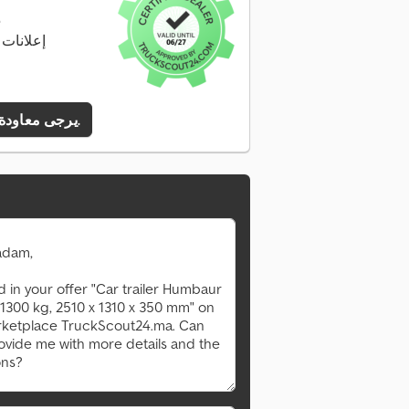
م
378 إعلانا
يرجى معاودة الاتصال بي.