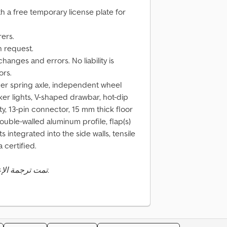
h a free temporary license plate for
rers.
n request.
hanges and errors. No liability is
ors.
ber spring axle, independent wheel
er lights, V-shaped drawbar, hot-dip
y, 13-pin connector, 15 mm thick floor
ouble-walled aluminum profile, flap(s)
s integrated into the side walls, tensile
 certified.
تمت ترجمة الإعلان تلقائيًا. قد تحدث أخطاء في الترجمة.