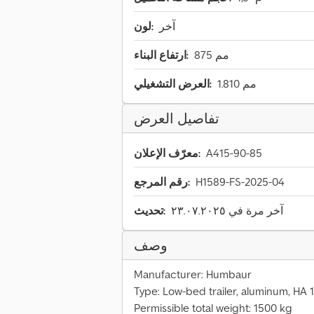
آخر
لون:
875 مم
ارتفاع البناء:
1.810 مم
العرض التشغيلي:
تفاصيل العرض
A415-90-85
معرّف الإعلان:
H1589-FS-2025-04
رقم المرجع:
آخر مرة في ٢٣.٠٧.٢٠٢٥
تحديث:
وصف
Manufacturer: Humbaur
Type: Low-bed trailer, aluminum, HA 
Permissible total weight: 1500 kg