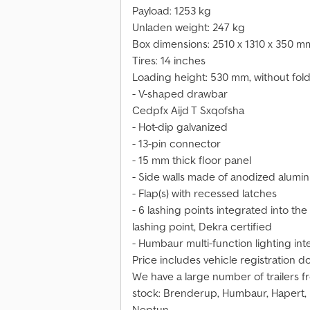
Payload: 1253 kg
Unladen weight: 247 kg
Box dimensions: 2510 x 1310 x 350 m
Tires: 14 inches
Loading height: 530 mm, without fold
- V-shaped drawbar
Cedpfx Aijd T Sxqofsha
- Hot-dip galvanized
- 13-pin connector
- 15 mm thick floor panel
- Side walls made of anodized alumi
- Flap(s) with recessed latches
- 6 lashing points integrated into the
lashing point, Dekra certified
- Humbaur multi-function lighting in
Price includes vehicle registration 
We have a large number of trailers f
stock: Brenderup, Humbaur, Hapert, 
Neptun.